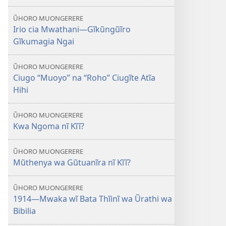
ŨHORO MUONGERERE
Irio cia Mwathani—Gĩkũngũĩro
Gĩkumagia Ngai
ŨHORO MUONGERERE
Ciugo “Muoyo” na “Roho” Ciugĩte Atĩa
Hihi
ŨHORO MUONGERERE
Kwa Ngoma nĩ Kĩĩ?
ŨHORO MUONGERERE
Mũthenya wa Gũtuanĩra nĩ Kĩĩ?
ŨHORO MUONGERERE
1914​—Mwaka wĩ Bata Thĩinĩ wa Ũrathi wa
Bibilia