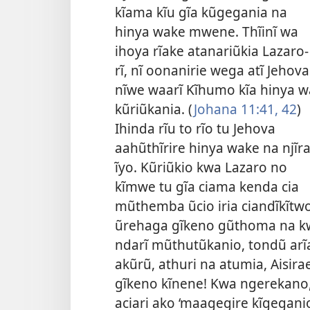
kĩama kĩu gĩa kũgegania na
hinya wake mwene. Thĩinĩ wa
ihoya rĩake atanariũkia Lazaro-
rĩ, nĩ oonanirie wega atĩ Jehova
nĩwe waarĩ Kĩhumo kĩa hinya w
kũriũkania. (
Johana 11:
41, 42
)
Ihinda rĩu to rĩo tu Jehova
aahũthĩrire hinya wake na njĩr
ĩyo. Kũriũkio kwa Lazaro no
kĩmwe tu gĩa ciama kenda cia
mũthemba ũcio iria ciandĩkĩtwo 
ũrehaga gĩkeno gũthoma na kwĩ
ndarĩ mũthutũkanio, tondũ
arĩ
akũrũ, athuri na atumia, Aisirae
gĩkeno kĩnene! Kwa ngerekano, hĩ
aciari ako ‘maagegire kĩgegani