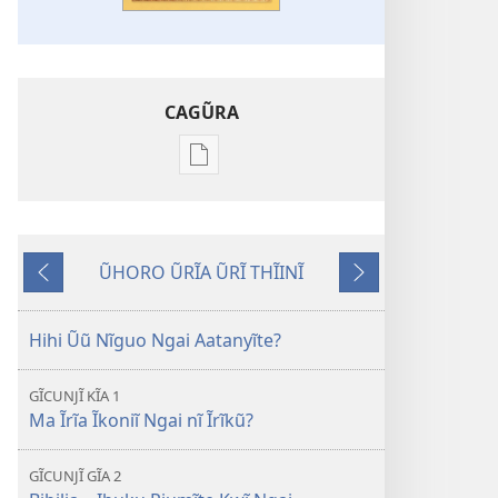
CAGŨRA
Mabuku
Intaneti-
inĩ
Bibilia
ŨHORO ŨRĨA ŨRĨ THĨINĨ
Ĩrutanaga
Coka
Kĩrĩa
Atĩa
Thutha
Kĩrũmĩrĩire
Kũna?
Hihi Ũũ Nĩguo Ngai Aatanyĩte?
GĨCUNJĨ KĨA 1
Ma Ĩrĩa Ĩkoniĩ Ngai nĩ Ĩrĩkũ?
GĨCUNJĨ GĨA 2