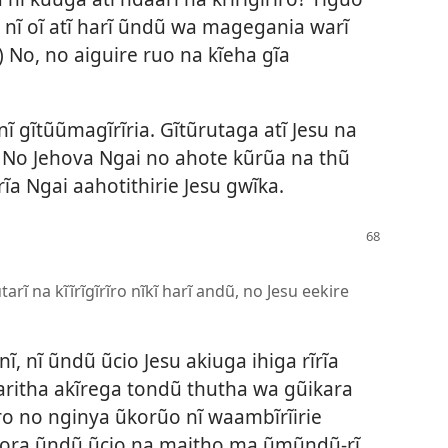
su nĩ oĩ atĩ harĩ ũndũ wa magegania warĩ
) No, no aiguire ruo na kĩeha gĩa
u nĩ gĩtũũmagĩrĩria. Gĩtũrutaga atĩ Jesu na
. No Jehova Ngai no ahote kũrũa na thũ
ĩa Ngai aahotithirie Jesu gwĩka.
rĩ na kĩĩrĩgĩrĩro nĩkĩ harĩ andũ, no Jesu eekire
, nĩ ũndũ ũcio Jesu akiuga ihiga rĩrĩa
aritha akĩrega tondũ thutha wa gũikara
ro no nginya ũkorũo nĩ waambĩrĩirie
rora ũndũ ũcio na maitho ma ũmũndũ-rĩ,