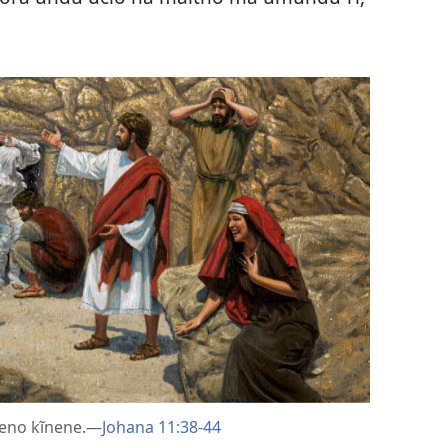
eno kĩnene.
—
Johana 11:
38-
44