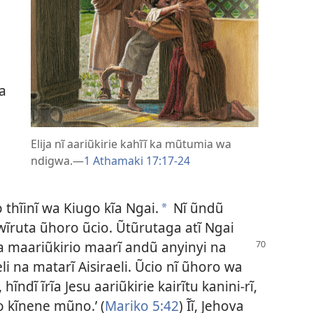
a
Elija nĩ aariũkirie kahĩĩ ka mũtumia wa
a
ndigwa.
—
1 Athamaki 17:
17-
24
thĩinĩ wa Kiugo kĩa Ngai.
Nĩ ũndũ
*
ruta ũhoro ũcio. Ũtũrutaga atĩ Ngai
a maariũkirio maarĩ andũ anyinyi na
li na matarĩ Aisiraeli. Ũcio nĩ ũhoro wa
ndĩ ĩrĩa Jesu aariũkirie kairĩtu kanini-rĩ,
o kĩnene mũno.’ (
Mariko 5:
42
) Ĩĩ, Jehova