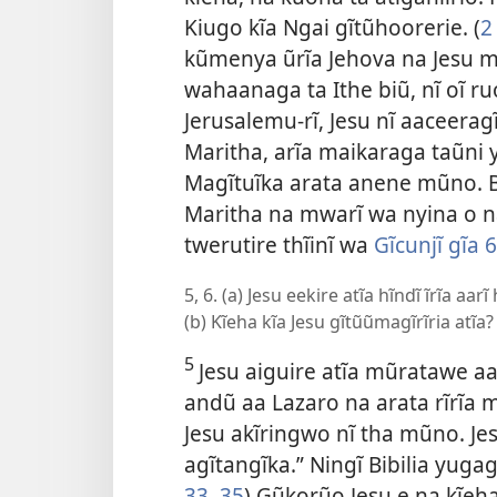
Kiugo kĩa Ngai gĩtũhoorerie. (
2
kũmenya ũrĩa Jehova na Jesu mai
wahaanaga ta Ithe biũ, nĩ oĩ r
Jerusalemu-rĩ, Jesu nĩ aaceera
Maritha, arĩa maikaraga taũni 
Magĩtuĩka arata anene mũno. B
Maritha na mwarĩ wa nyina o na
twerutire thĩinĩ wa
Gĩcunjĩ gĩa 6
5, 6. (a) Jesu eekire atĩa hĩndĩ ĩrĩa 
(b) Kĩeha kĩa Jesu gĩtũũmagĩrĩria atĩa?
5
Jesu aiguire atĩa mũratawe aak
andũ aa Lazaro na arata rĩrĩa 
Jesu akĩringwo nĩ tha mũno. Jesu
agĩtangĩka.” Ningĩ Bibilia yugag
33,
35
) Gũkorũo Jesu e na kĩeha