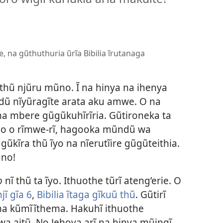
he, na gũthuthuria ũrĩa Bibilia ĩrutanaga
thũ njũru mũno. Ĩ na hinya na ihenya
ondũ nĩyũragĩte arata aku amwe. O na
o na mbere gũgũkuhĩrĩria. Gũtironeka ta
 No o rĩmwe-rĩ, hagooka mũndũ wa
gũkĩra thũ ĩyo na nĩerutĩire gũgũteithia.
no!
io
nĩ thũ ta ĩyo. Ithuothe tũrĩ ateng’erie. O
jĩ gĩa 6
,
Bibilia ĩtaga gĩkuũ thũ
. Gũtirĩ
a kũmĩĩthema. Hakuhĩ ithuothe
wa aitũ. No Jehova arĩ na hinya mũingĩ