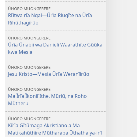
ŨHORO MUONGERERE
Rĩĩtwa rĩa Ngai​—Ũrĩa Riugĩte na Ũrĩa
Rĩhũthagĩrũo
ŨHORO MUONGERERE
Ũrĩa Ũnabii wa Danieli Waarathĩte Gũũka
kwa Mesia
ŨHORO MUONGERERE
Jesu Kristo​—Mesia Ũrĩa Weranĩirũo
ŨHORO MUONGERERE
Ma Ĩrĩa Ĩkoniĩ Ithe, Mũriũ, na Roho
Mũtheru
ŨHORO MUONGERERE
Kĩrĩa Gĩtũmaga Akristiano a Ma
Matikahũthĩre Mũtharaba Ũthathaiya-inĩ