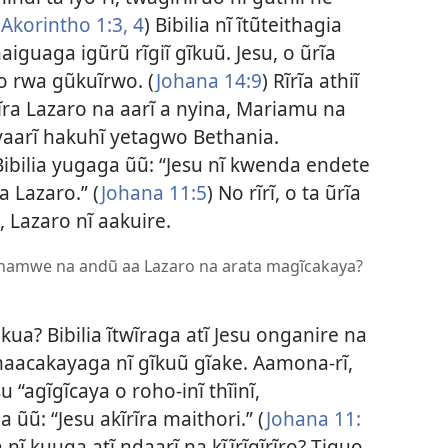
 Akorintho 1:
3, 4
) Bibilia nĩ ĩtũteithagia
guaga igũrũ rĩgiĩ gĩkuũ. Jesu, o ũrĩa
uo rwa gũkuĩrwo. (
Johana 14:9
) Rĩrĩa athiĩ
gĩra Lazaro na aarĩ a nyina, Mariamu na
yaarĩ hakuhĩ yetagwo Bethania.
ibilia yugaga ũũ: “Jesu nĩ kwenda endete
 Lazaro.” (
Johana 11:5
) No rĩrĩ, o ta ũrĩa
, Lazaro nĩ aakuire.
aarĩ hamwe na andũ aa Lazaro na arata magĩcakaya?
ua? Bibilia ĩtwĩraga atĩ Jesu onganire na
maacakayaga nĩ gĩkuũ gĩake. Aamona-rĩ,
 “agĩgĩcaya o roho-inĩ thĩinĩ,
a ũũ: “Jesu akĩrĩra maithori.” (
Johana 11:
 nĩ kuuga atĩ ndaarĩ na kĩĩrĩgĩrĩro? Tiguo