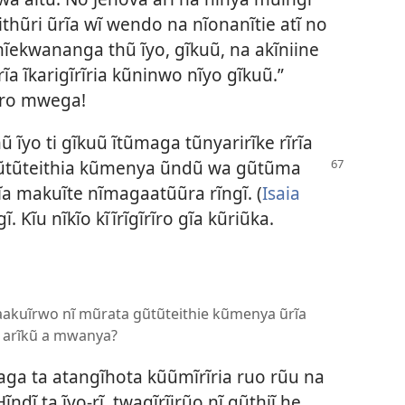
hũri ũrĩa wĩ wendo na nĩonanĩtie atĩ no
 nĩekwananga thũ ĩyo, gĩkuũ, na akĩniine
rĩa ĩkarigĩrĩria kũninwo nĩyo gĩkuũ.”
oro mwega!
hũ ĩyo ti gĩkuũ ĩtũmaga tũnyarirĩke rĩrĩa
ũtũteithia
kũmenya ũndũ wa gũtũma
rĩa makuĩte nĩmagaatũũra rĩngĩ. (
Isaia
 Kĩu nĩkĩo kĩĩrĩgĩrĩro gĩa kũriũka.
e aakuĩrwo nĩ mũrata gũtũteithie kũmenya ũrĩa
ta arĩkũ a mwanya?
ga ta atangĩhota kũũmĩrĩria ruo rũu na
ĩndĩ ta ĩyo-rĩ, twagĩrĩirũo nĩ gũthiĩ he