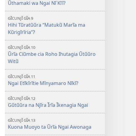
Ũthamaki wa Ngai Nĩ Kĩĩ?
GĨCUNJĨ GĨA 9
Hihi Tũratũũra “Matukũ Marĩa ma
Kũrigĩrĩria”?
GĨCUNJĨ GĨA 10
Ũrĩa Ciũmbe cia Roho Ihutagia Ũtũũro
Witũ
GĨCUNJĨ GĨA 11
Ngai Etĩkĩrĩtie Mĩnyamaro Nĩkĩ?
GĨCUNJĨ GĨA 12
Gũtũũra na Njĩra Ĩrĩa Ĩkenagia Ngai
GĨCUNJĨ GĨA 13
Kuona Muoyo ta Ũrĩa Ngai Awonaga