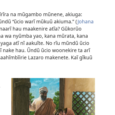
ĩanĩrĩra na mũgambo mũnene, akiuga:
Mũndũ “ũcio warĩ mũkuũ akiuma.” (
Johana
 maarĩ hau maakenire atĩa? Gũkorũo
ana wa nyũmba yao, kana mũrata, kana
aga atĩ nĩ aakuĩte. No rĩu mũndũ ũcio
 nake hau. Ũndũ ũcio woonekire ta arĩ
ĩmaahĩmbĩirie Lazaro makenete. Kaĩ gĩkuũ