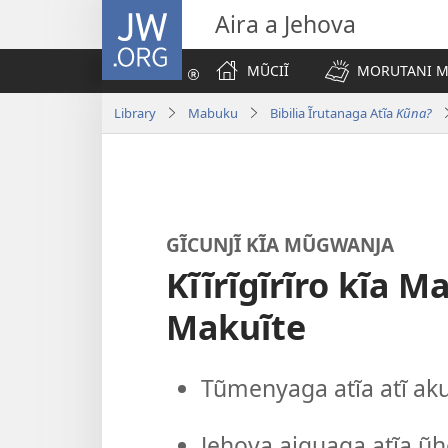
JW.ORG
Aira a Jehova
MŨCIĨ
MORUTANI MA
Library
Mabuku
Bibilia Ĩrutanaga Atĩa
Kũna?
GĨCUNJĨ KĨA MŨGWANJA
Kĩĩrĩgĩrĩro kĩa 
Makuĩte
Tũmenyaga atĩa atĩ ak
Jehova aiguaga atĩa ũh