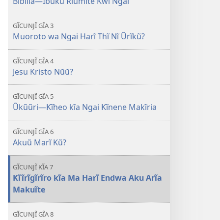
Bibilia—Ibuku Riumĩte Kwĩ Ngai
GĨCUNJĨ GĨA 3
Muoroto wa Ngai Harĩ Thĩ Nĩ Ũrĩkũ?
GĨCUNJĨ GĨA 4
Jesu Kristo Nũũ?
GĨCUNJĨ GĨA 5
Ũkũũri​—Kĩheo kĩa Ngai Kĩnene Makĩria
GĨCUNJĨ GĨA 6
Akuũ Marĩ Kũ?
GĨCUNJĨ KĨA 7
Kĩĩrĩgĩrĩro kĩa Ma Harĩ Endwa Aku Arĩa
Makuĩte
GĨCUNJĨ GĨA 8