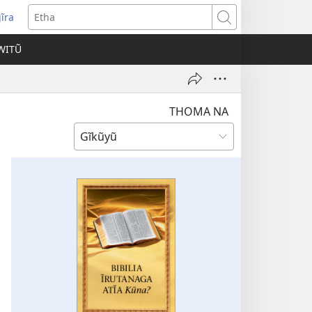
ĩra
pens
Etha
ew
WITŨ
ndow)
THOMA NA