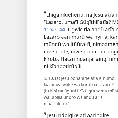
8
Ihiga rĩkĩeherio, na Jesu ak
“Lazaro, uma”! Gũgĩthiĩ atĩa? 
11:
43, 44
) Ũgwĩciria andũ arĩa
Lazaro aarĩ mũrũ wa nyina, k
mũndũ wa itũũra-rĩ, nĩmaameny
meendete, nĩwe ũcio maarũngiĩ
kĩroto. Hatarĩ nganja, aingĩ n
nĩ kĩahootirũo ĩ!
9, 10. (a) Jesu oonanirie atĩa Kĩhumo
kĩa hinya wake wa kũriũkia Lazaro?
(b) Kwĩ na ũguni ũrĩkũ gũthoma thĩinĩ
wa Bibilia ũhoro wa andũ arĩa
maariũkirio?
9
Jesu ndoigire atĩ aaringire