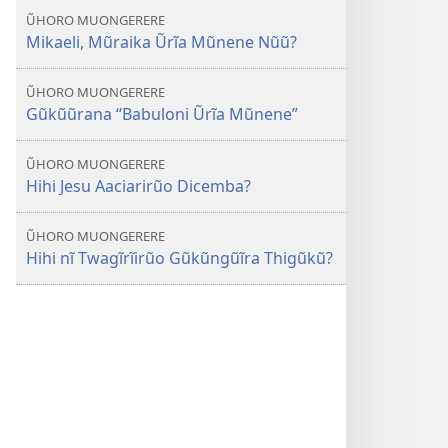
ŨHORO MUONGERERE
Mikaeli, Mũraika Ũrĩa Mũnene Nũũ?
ŨHORO MUONGERERE
Gũkũũrana “Babuloni Ũrĩa Mũnene”
ŨHORO MUONGERERE
Hihi Jesu Aaciarirũo Dicemba?
ŨHORO MUONGERERE
Hihi nĩ Twagĩrĩirũo Gũkũngũĩra Thigũkũ?