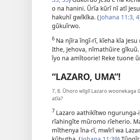
o na hanini. Ũrĩa kũrĩ nĩ atĩ Je
hakuhĩ gwĩkĩka. (
Johana 11:
3, 4
gũkuĩrwo.
6
Na njĩra ĩngĩ-rĩ, kĩeha kĩa Jes
Ithe, Jehova, nĩmathũire gĩkuũ
ĩyo na amĩtoorie! Reke tuone ũr
“LAZARO, UMA”!
7, 8. Ũhoro wĩgiĩ Lazaro woonekaga ũta
atĩa?
7
Lazaro aathikĩtwo ngurunga-inĩ
rĩahingĩte mũromo rĩeherio. M
mĩthenya ĩna-rĩ, mwĩrĩ wa Laza
kũbutha. (
Johana 11:39
) Tũngĩ