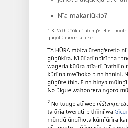
Nĩa makariũkio?
1-3. Nĩ thũ ĩrĩkũ ĩtũteng’eretie ithuot
gũgũtũhooreria nĩkĩ?
TA HŨRA mbica ũteng’eretio nĩ 
gũgũkĩra. Nĩ ũĩ atĩ ndĩrĩ tha t
wageria kũũra atĩa-rĩ, ĩrathiĩ 
kũrĩ na mwĩhoko o na hanini.
gũgũteithia. E na hinya mũingĩ 
No ũigue wahoorera ngoro mũ
2
No tuuge atĩ wee
nĩũteng’eret
ta ũrĩa twerutire thĩinĩ wa
Gĩcun
mũndũ ũngĩhota kũmĩũrĩra kan
nĩtuonete thũ ĩyo yũragĩte end