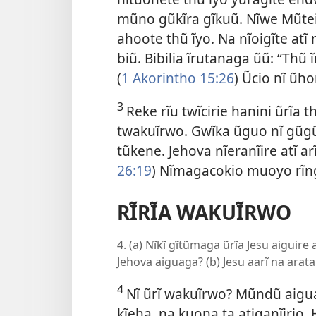
mũno gũkĩra gĩkuũ. Nĩwe Mũteit
ahoote thũ ĩyo. Na nĩoigĩte atĩ
biũ. Bibilia ĩrutanaga ũũ: “Thũ ĩ
(
1 Akorintho 15:26
) Ũcio nĩ ũh
3
Reke rĩu twĩcirie hanini ũrĩa t
twakuĩrwo. Gwĩka ũguo nĩ gũg
tũkene. Jehova nĩeranĩire atĩ a
26:19
) Nĩmagacokio muoyo rĩngĩ.
RĨRĨA WAKUĨRWO
4. (a) Nĩkĩ gĩtũmaga ũrĩa Jesu aiguir
Jehova aiguaga? (b) Jesu aarĩ na ara
4
Nĩ ũrĩ wakuĩrwo? Mũndũ aigua
kĩeha, na kuona ta atiganĩirio. H