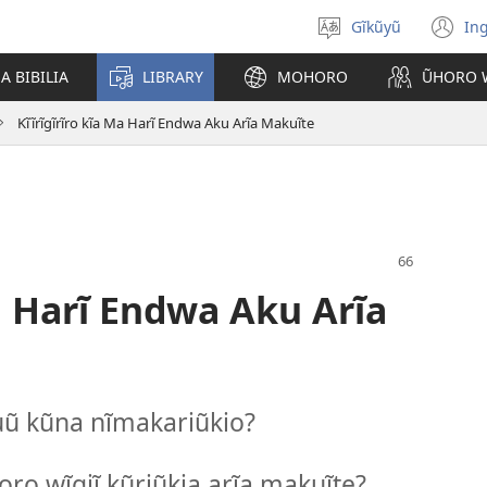
Gĩkũyũ
Ing
Thuura
(o
rũthiomi
n
 BIBILIA
LIBRARY
MOHORO
ŨHORO 
wi
Kĩĩrĩgĩrĩro kĩa Ma Harĩ Endwa Aku Arĩa Makuĩte
Ma Harĩ Endwa Aku Arĩa
uũ kũna nĩmakariũkio?
oro wĩgiĩ kũriũkia arĩa makuĩte?