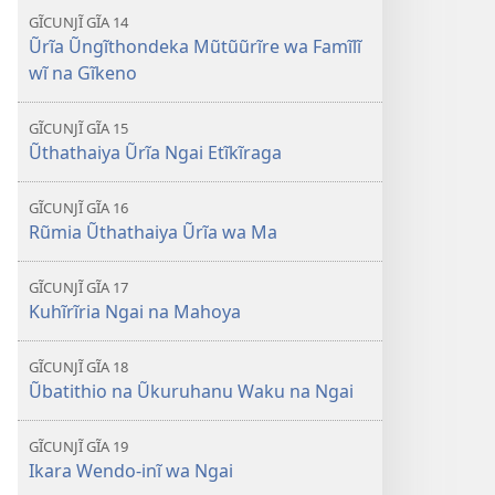
GĨCUNJĨ GĨA 14
Ũrĩa Ũngĩthondeka Mũtũũrĩre wa Famĩlĩ
wĩ na Gĩkeno
GĨCUNJĨ GĨA 15
Ũthathaiya Ũrĩa Ngai Etĩkĩraga
GĨCUNJĨ GĨA 16
Rũmia Ũthathaiya Ũrĩa wa Ma
GĨCUNJĨ GĨA 17
Kuhĩrĩria Ngai na Mahoya
GĨCUNJĨ GĨA 18
Ũbatithio na Ũkuruhanu Waku na Ngai
GĨCUNJĨ GĨA 19
Ikara Wendo-inĩ wa Ngai