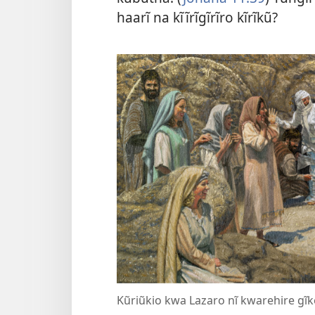
haarĩ na kĩĩrĩgĩrĩro kĩrĩkũ?
Kũriũkio kwa Lazaro nĩ kwarehire gĩk