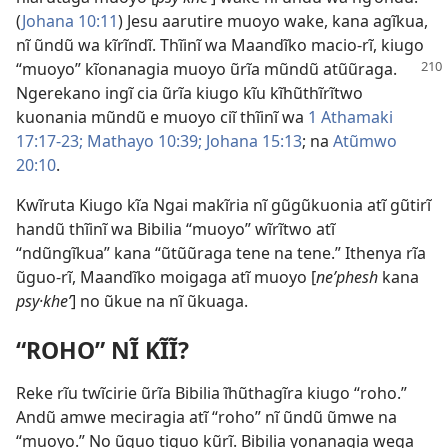
(
Johana 10:11
) Jesu aarutire muoyo wake, kana agĩkua,
nĩ ũndũ wa kĩrĩndĩ. Thĩinĩ wa Maandĩko macio-rĩ, kiugo
“muoyo” kĩonanagia muoyo ũrĩa mũndũ atũũraga.
Ngerekano ingĩ cia ũrĩa kiugo kĩu kĩhũthĩrĩtwo
kuonania mũndũ e muoyo ciĩ thĩinĩ wa
1 Athamaki
17:17-23;
Mathayo 10:39;
Johana 15:13
; na
Atũmwo
20:10
.
Kwĩruta Kiugo kĩa Ngai makĩria nĩ gũgũkuonia atĩ gũtirĩ
handũ thĩinĩ wa Bibilia “muoyo” wĩrĩtwo atĩ
“ndũngĩkua” kana “ũtũũraga tene na tene.” Ithenya rĩa
ũguo-rĩ, Maandĩko moigaga atĩ muoyo [
ne’phesh
kana
psy·khe’
] no ũkue na nĩ ũkuaga.
“ROHO” NĨ KĨĨ?
Reke rĩu twĩcirie ũrĩa Bibilia ĩhũthagĩra kiugo “roho.”
Andũ amwe meciragia atĩ “roho” nĩ ũndũ ũmwe na
“muoyo.” No ũguo tiguo kũrĩ. Bibilia yonanagia wega