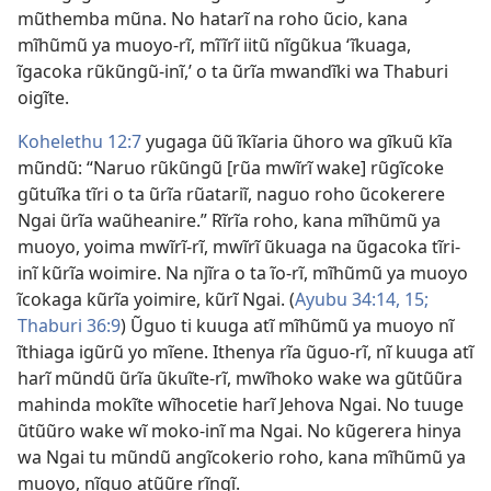
mũthemba mũna. No hatarĩ na roho ũcio, kana
mĩhũmũ ya muoyo-rĩ, mĩĩrĩ iitũ nĩgũkua ‘ĩkuaga,
ĩgacoka rũkũngũ-inĩ,’ o ta ũrĩa mwandĩki wa Thaburi
oigĩte.
Kohelethu 12:7
yugaga ũũ ĩkĩaria ũhoro wa gĩkuũ kĩa
mũndũ: “Naruo rũkũngũ [rũa mwĩrĩ wake] rũgĩcoke
gũtuĩka tĩri o ta ũrĩa rũatariĩ, naguo roho ũcokerere
Ngai ũrĩa waũheanire.” Rĩrĩa roho, kana mĩhũmũ ya
muoyo, yoima mwĩrĩ-rĩ, mwĩrĩ ũkuaga na ũgacoka tĩri-
inĩ kũrĩa woimire. Na njĩra o ta ĩo-rĩ, mĩhũmũ ya muoyo
ĩcokaga kũrĩa yoimire, kũrĩ Ngai. (
Ayubu 34:14, 15;
Thaburi 36:9
) Ũguo ti kuuga atĩ mĩhũmũ ya muoyo nĩ
ĩthiaga igũrũ yo mĩene. Ithenya rĩa ũguo-rĩ, nĩ kuuga atĩ
harĩ mũndũ ũrĩa ũkuĩte-rĩ, mwĩhoko wake wa gũtũũra
mahinda mokĩte wĩhocetie harĩ Jehova Ngai. No tuuge
ũtũũro wake wĩ moko-inĩ ma Ngai. No kũgerera hinya
wa Ngai tu mũndũ angĩcokerio roho, kana mĩhũmũ ya
muoyo, nĩguo atũũre rĩngĩ.