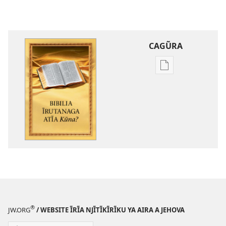
CAGŨRA
Mabuku
Intaneti-
inĩ
Bibilia
Ĩrutanaga
Atĩa
Kũna?
®
JW.ORG
/ WEBSITE ĨRĨA NJĨTĨKĨRĨKU YA AIRA A JEHOVA