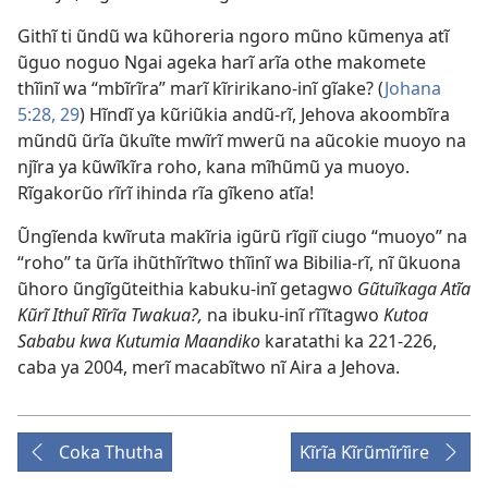
Githĩ ti ũndũ wa kũhoreria ngoro mũno kũmenya atĩ
ũguo noguo Ngai ageka harĩ arĩa othe makomete
thĩinĩ wa “mbĩrĩra” marĩ kĩririkano-inĩ gĩake? (
Johana
5:28, 29
) Hĩndĩ ya kũriũkia andũ-rĩ, Jehova akoombĩra
mũndũ ũrĩa ũkuĩte mwĩrĩ mwerũ na aũcokie muoyo na
njĩra ya kũwĩkĩra roho, kana mĩhũmũ ya muoyo.
Rĩgakorũo rĩrĩ ihinda rĩa gĩkeno atĩa!
Ũngĩenda kwĩruta makĩria igũrũ rĩgiĩ ciugo “muoyo” na
“roho” ta ũrĩa ihũthĩrĩtwo thĩinĩ wa Bibilia-rĩ, nĩ ũkuona
ũhoro ũngĩgũteithia kabuku-inĩ getagwo
Gũtuĩkaga Atĩa
Kũrĩ Ithuĩ Rĩrĩa Twakua?,
na ibuku-inĩ rĩĩtagwo
Kutoa
Sababu kwa Kutumia Maandiko
karatathi ka 221-226,
caba ya 2004, merĩ macabĩtwo nĩ Aira a Jehova.
Coka Thutha
Kĩrĩa Kĩrũmĩrĩire