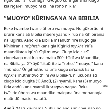
tiguo Bibilia ĩrutanaga. Kwoguo kũringana na Kiugo
kĩa Ngai-rĩ, muoyo nĩ kĩĩ, na roho nĩ kĩĩ?
“MUOYO” KŨRINGANA NA BIBILIA
Reke twambe twarie ũhoro wa muoyo. No gũkorũo nĩ
ũraririkana atĩ Bibilia mbere yaandĩkirũo na Kĩhibirania
na Kĩgiriki. Aandĩki a Bibilia maahũthĩrire kiugo gĩa
Kĩhibirania
neʹphesh
kana gĩa Kĩgiriki
psy·kheʹ
rĩrĩa
maandĩkaga igũrũ rĩgiĩ muoyo. Ciugo icio cierĩ
cionekaga makĩria ma maita 800 thĩinĩ wa Maandĩko,
na Bibilia ya Gĩkũyũ ĩcitaũrĩte ta “roho,” “muoyo,” kana
“mũndũ.” Ũngĩthuthuria ũrĩa kiugo
neʹphesh
kana
psy·kheʹ
ihũthĩrĩtwo thĩinĩ wa Bibilia-rĩ, nĩ ũkuona atĩ
ciugo icio ciugĩte (1) Andũ, (2) nyamũ, kana (3) muoyo
ũrĩa andũ kana
nyamũ ikoragwo naguo. Reke
twĩcirie ũhoro wa maandĩko maigana ũna monanagia
maũndũ macio matatũ.
Andũ.
‘Matukũ-inĩ ma Nuhu, no andũ anyinyi, nao no