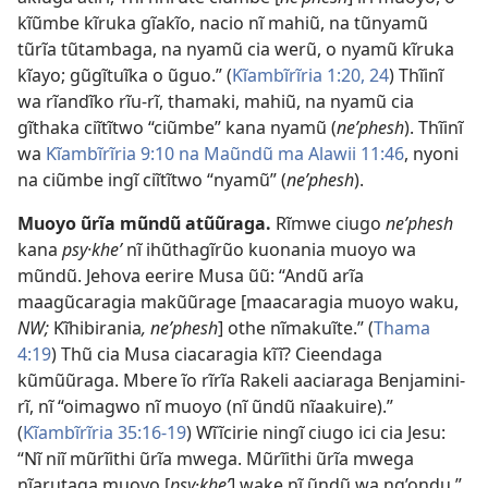
kĩũmbe kĩruka gĩakĩo, nacio nĩ mahiũ, na tũnyamũ
tũrĩa tũtambaga, na nyamũ cia werũ, o nyamũ kĩruka
kĩayo; gũgĩtuĩka o ũguo.” (
Kĩambĩrĩria 1:20,
24
) Thĩinĩ
wa rĩandĩko rĩu-rĩ, thamaki, mahiũ, na nyamũ cia
gĩthaka ciĩtĩtwo “ciũmbe” kana nyamũ (
ne’phesh
). Thĩinĩ
wa
Kĩambĩrĩria 9:10 na
Maũndũ ma Alawii 11:46
, nyoni
na ciũmbe ingĩ ciĩtĩtwo “nyamũ” (
ne’phesh
).
Muoyo ũrĩa mũndũ atũũraga.
Rĩmwe ciugo
ne’phesh
kana
psy·khe’
nĩ ihũthagĩrũo kuonania muoyo wa
mũndũ. Jehova eerire Musa ũũ: “Andũ arĩa
maagũcaragia makũũrage [maacaragia muoyo waku,
NW;
Kĩhibirania
, ne’phesh
] othe nĩmakuĩte.” (
Thama
4:19
) Thũ cia Musa ciacaragia kĩĩ? Cieendaga
kũmũũraga. Mbere ĩo rĩrĩa Rakeli aaciaraga Benjamini-
rĩ, nĩ “oimagwo nĩ muoyo (nĩ ũndũ nĩaakuire).”
(
Kĩambĩrĩria 35:16-19
) Wĩĩcirie ningĩ ciugo ici cia Jesu:
“Nĩ niĩ mũrĩithi ũrĩa mwega. Mũrĩithi ũrĩa mwega
nĩarutaga muoyo [
psy·khe’
] wake nĩ ũndũ wa ng’ondu.”