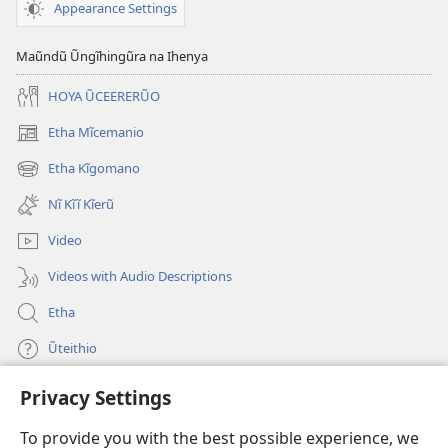
Appearance Settings
Maũndũ Ũngĩhingũra na Ihenya
HOYA ŨCEERERŨO
Etha Mĩcemanio
(opens
new
Etha Kĩgomano
(opens
window)
new
Nĩ Kĩĩ Kĩerũ
window)
Video
Videos with Audio Descriptions
Etha
Ũteithio
Privacy Settings
Mĩhothi
(opens
new
To provide you with the best possible experience, we
window)