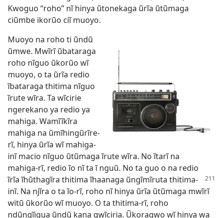
Kwoguo “roho” nĩ hinya ũtonekaga ũrĩa ũtũmaga
ciũmbe ikorũo ciĩ muoyo.
Muoyo na roho ti ũndũ
ũmwe. Mwĩrĩ ũbataraga
roho nĩguo ũkorũo wĩ
muoyo, o ta ũrĩa redio
ĩbataraga thitima nĩguo
ĩrute wĩra. Ta wĩcirie
ngerekano ya redio ya
mahiga. Wamĩĩkĩra
mahiga na ũmĩhingũrĩre-
rĩ, hinya ũrĩa wĩ mahiga-
inĩ macio nĩguo ũtũmaga ĩrute wĩra. No ĩtarĩ na
mahiga-rĩ, redio ĩo nĩ ta ĩ nguũ. No ta guo o na redio
ĩrĩa ĩhũthagĩra thitima ĩhaanaga ũngĩmĩruta
thitima-
inĩ. Na njĩra o ta ĩo-rĩ, roho nĩ hinya ũrĩa ũtũmaga mwĩrĩ
witũ ũkorũo wĩ muoyo. O ta thitima-rĩ, roho
ndũngĩigua ũndũ kana gwĩciria. Ũkoragwo wĩ hinya wa