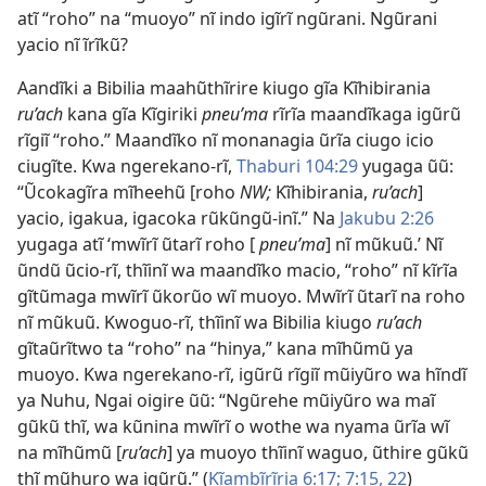
atĩ “roho” na “muoyo” nĩ indo igĩrĩ ngũrani. Ngũrani
yacio nĩ ĩrĩkũ?
Aandĩki a Bibilia maahũthĩrire kiugo gĩa Kĩhibirania
ru’ach
kana gĩa Kĩgiriki
pneu’ma
rĩrĩa maandĩkaga igũrũ
rĩgiĩ “roho.” Maandĩko nĩ monanagia ũrĩa ciugo icio
ciugĩte. Kwa ngerekano-rĩ,
Thaburi 104:29
yugaga ũũ:
“Ũcokagĩra mĩheehũ [roho
NW;
Kĩhibirania,
ru’ach
]
yacio, igakua, igacoka rũkũngũ-inĩ.” Na
Jakubu 2:26
yugaga atĩ ‘mwĩrĩ ũtarĩ roho [
pneu’ma
] nĩ mũkuũ.’ Nĩ
ũndũ ũcio-rĩ, thĩinĩ wa maandĩko macio, “roho” nĩ kĩrĩa
gĩtũmaga mwĩrĩ ũkorũo wĩ muoyo. Mwĩrĩ ũtarĩ na roho
nĩ mũkuũ. Kwoguo-rĩ, thĩinĩ wa Bibilia kiugo
ru’ach
gĩtaũrĩtwo ta “roho” na “hinya,” kana mĩhũmũ ya
muoyo. Kwa ngerekano-rĩ, igũrũ rĩgiĩ mũiyũro wa hĩndĩ
ya Nuhu, Ngai oigire ũũ: “Ngũrehe mũiyũro wa maĩ
gũkũ thĩ, wa kũnina mwĩrĩ o wothe wa nyama ũrĩa wĩ
na mĩhũmũ [
ru’ach
] ya muoyo thĩinĩ waguo, ũthire gũkũ
thĩ mũhuro wa igũrũ.” (
Kĩambĩrĩria 6:17;
7:15,
22
)