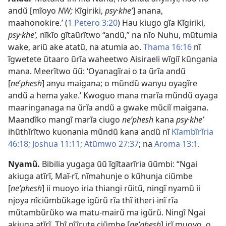
andũ [mĩoyo
NW;
Kĩgiriki,
psy·khe’
] anana,
maahonokire.’ (
1 Petero 3:20
) Hau kiugo gĩa Kĩgiriki,
psy·khe’,
nĩkĩo gĩtaũrĩtwo “andũ,” na nĩo Nuhu, mũtumia
wake, ariũ ake atatũ, na atumia ao.
Thama 16:16
nĩ
ĩgwetete ũtaaro ũrĩa waheetwo Aisiraeli wĩgiĩ kũngania
mana. Meerĩtwo ũũ: ‘Oyanagĩrai o ta ũrĩa andũ
[
ne
’
phesh
] anyu maigana; o mũndũ wanyu oyagĩre
andũ a hema yake.’ Kwoguo mana marĩa mũndũ oyaga
maaringanaga na ũrĩa andũ a gwake mũciĩ maigana.
Maandĩko mangĩ marĩa ciugo
ne’phesh
kana
psy·khe’
ihũthĩrĩtwo kuonania mũndũ kana andũ nĩ
Kĩambĩrĩria
46:18;
Joshua 11:11;
Atũmwo 27:37
; na
Aroma 13:1
.
Nyamũ.
Bibilia yugaga ũũ ĩgĩtaarĩria ũũmbi: “Ngai
akiuga atĩrĩ, Maĩ-rĩ, nĩmahunje o kũhunja ciũmbe
[
ne’phesh
] ii muoyo iria thiangi rũitũ, ningĩ nyamũ ii
njoya nĩciũmbũkage igũrũ rĩa thĩ itheri-inĩ rĩa
mũtambũrũko wa matu-mairũ ma igũrũ. Ningĩ Ngai
akiuga atĩrĩ, Thĩ nĩĩrute ciũmbe [
ne’phesh
] irĩ muoyo, o