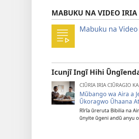
MABUKU NA VIDEO IRIA
Mabuku na Video 
Icunjĩ Ingĩ Hihi Ũngĩen
CIŨRIA IRIA CIŨRAGIO KA
Mũbango wa Aira a Je
Ũkoragwo Ũhaana At
Rĩrĩa ũreruta Bibilia na A
ũnyite ũgeni andũ anyu ot