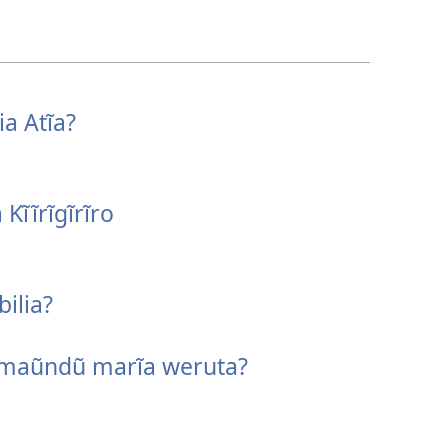
ia Atĩa?
 Kĩĩrĩgĩrĩro
ilia?
 maũndũ marĩa weruta?