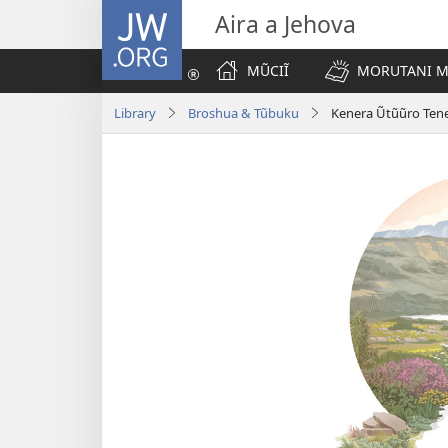
JW.ORG
Aira a Jehova
MŨCIĨ
MORUTANI MA
Library
Broshua & Tũbuku
Kenera Ũtũũro Tene