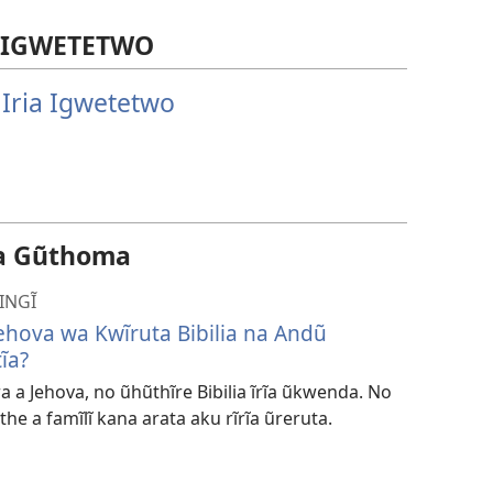
 IGWETETWO
Iria Igwetetwo
da Gũthoma
INGĨ
hova wa Kwĩruta Bibilia na Andũ
ĩa?
ira a Jehova, no ũhũthĩre Bibilia ĩrĩa ũkwenda. No
he a famĩlĩ kana arata aku rĩrĩa ũreruta.