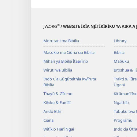
®
JW.ORG
/ WEBSITE ĨRĨA NJĨTĨKĨRĨKU YA AIRA A
Morutani ma Bibilia
Library
Macokio ma Ciũria cia Bibilia
Bibilia
Mĩhari ya Bibilia Ĩtaarĩirio
Mabuku
Wĩruti wa Bibilia
Broshua & T
Indo Cia Gũgũteithia Kwĩruta
Trakti & Tũr
Bibilia
Ũgeni
Thayũ & Gĩkeno
Kĩrũmanĩrĩrio
Kĩhiko & Famĩlĩ
Ngathĩti
Andũ Ethĩ
Tũbuku twa
Ciana
Programu
Wĩtĩkio Harĩ Ngai
Indo cia Ũth