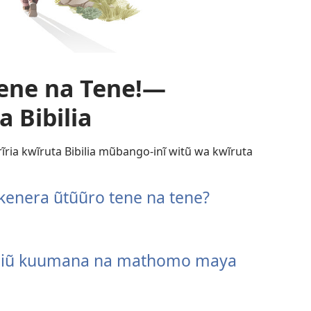
ene na Tene!—
 Bibilia
ria kwĩruta Bibilia mũbango-inĩ witũ wa kwĩruta
kenera ũtũũro tene na tene?
 biũ kuumana na mathomo maya