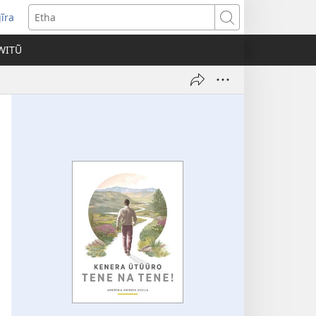
ĩra
pens
Etha
ew
WITŨ
ndow)