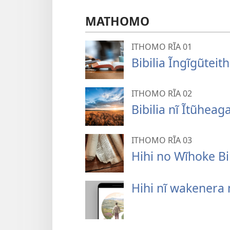
MATHOMO
ITHOMO RĨA 01
Bibilia Ĩngĩgũteith
ITHOMO RĨA 02
Bibilia nĩ Ĩtũheaga
ITHOMO RĨA 03
Hihi no Wĩhoke Bib
Hihi nĩ wakenera