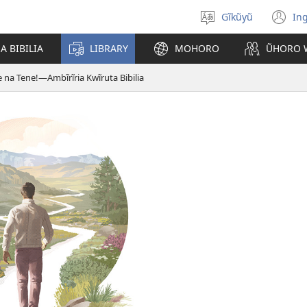
Gĩkũyũ
Ing
Thuura
(o
rũthiomi
n
 BIBILIA
LIBRARY
MOHORO
ŨHORO 
wi
 na Tene!—Ambĩrĩria Kwĩruta Bibilia