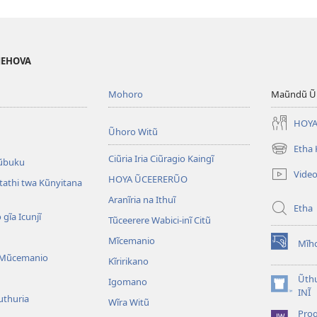
 JEHOVA
Mohoro
Maũndũ Ũn
HOYA
Ũhoro Witũ
Etha
(opens
Ciũria Iria Ciũragio Kaingĩ
ũbuku
new
Vide
HOYA ŨCEERERŨO
window)
atathi twa Kũnyitana
Aranĩria na Ithuĩ
Etha
 gĩa Icunjĩ
Tũceerere Wabici-inĩ Citũ
Mĩcemanio
Mĩho
(opens
 Mũcemanio
Kĩririkano
new
window)
Ũthu
Igomano
(opens
INĨ
uthuria
Wĩra Witũ
new
Pro