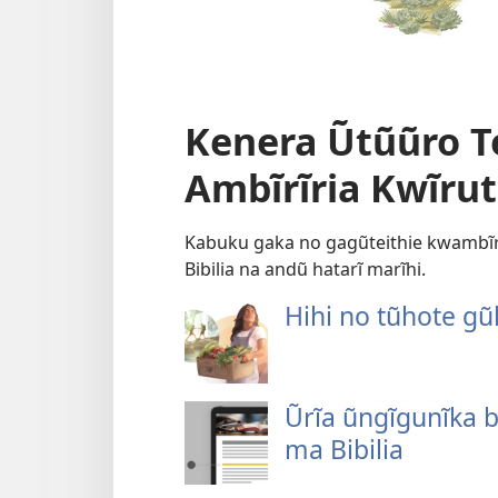
Kenera Ũtũũro T
Ambĩrĩria Kwĩruta
Kabuku gaka no gagũteithie kwambĩrĩ
Bibilia na andũ hatarĩ marĩhi.
Hihi no tũhote gũ
Ũrĩa ũngĩgunĩka
ma Bibilia