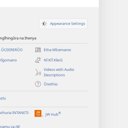
Appearance Settings
gĩhingũra na Ihenya
 ŨCEERERŨO
Etha Mĩcemanio
(opens
new
 Kĩgomano
Nĩ Kĩĩ Kĩerũ
window)
Videos with Audio
o
Descriptions
Ũteithio
thi
thuria INTANETI-
®
JW Hub
(opens
new
gramu ya
JW
window)