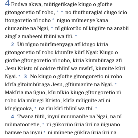
4
Endwa akwa, mũtigetĩkagie kiugo o gĩothe
+
*
gĩtongoretio nĩ roho,
no thuthuragiai ciugo icio
*
itongoretio nĩ roho
nĩguo mũmenye kana
+
ciumanĩte na Ngai,
nĩ gũkorũo nĩ kũgĩĩte na anabii
+
aingĩ a maheeni thĩinĩ wa thĩ.
2
Ũũ nĩguo mũrĩmenyaga atĩ kiugo kĩrĩa
gĩtongoretio nĩ roho kiumĩte kũrĩ Ngai: Kiugo o
gĩothe gĩtongoretio nĩ roho, kĩrĩa kiumbũraga atĩ
Jesu Kristo nĩ ookire thĩinĩ wa mwĩrĩ, kiumĩte kũrĩ
+
3
Ngai.
No kiugo o gĩothe gĩtongoretio nĩ roho
+
kĩrĩa gĩtoimbũraga Jesu, gĩtiumanĩte na Ngai.
Makĩria ma ũguo, kĩu nĩkĩo kiugo gĩtongoretio nĩ
roho kĩa mũregi-Kristo, kĩrĩa mũiguĩte atĩ nĩ
+
+
kĩngĩgooka,
na rĩu kĩrĩ thĩinĩ wa thĩ.
4
Twana tũtũ, inyuĩ muumanĩte na Ngai, na nĩ
+
mũmatooretie,
nĩ gũkorũo ũrĩa ũrĩ na ũiguano
+
hamwe na inyuĩ
nĩ mũnene gũkĩra ũrĩa ũrĩ na