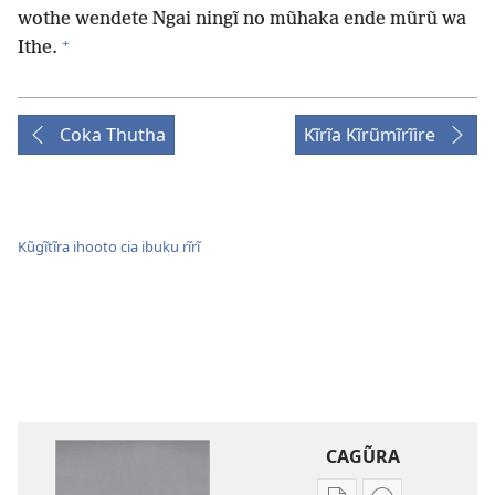
wothe wendete Ngai ningĩ no mũhaka ende mũrũ wa
+
Ithe.
Coka Thutha
Kĩrĩa Kĩrũmĩrĩire
Kũgĩtĩra ihooto cia ibuku rĩrĩ
CAGŨRA