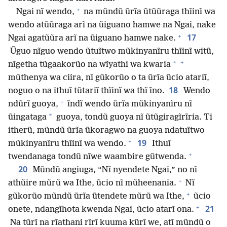
+
Ngai nĩ wendo,
na mũndũ ũrĩa ũtũũraga thĩinĩ wa
wendo atũũraga arĩ na ũiguano hamwe na Ngai, nake
+
17
Ngai agatũũra arĩ na ũiguano hamwe nake.
Ũguo nĩguo wendo ũtuĩtwo mũkinyanĩru thĩinĩ witũ,
+
*
nĩgetha tũgaakorũo na wĩyathi wa kwaria
mũthenya wa ciira, nĩ gũkorũo o ta ũrĩa ũcio atariĩ,
18
noguo o na ithuĩ tũtariĩ thĩinĩ wa thĩ ĩno.
Wendo
+
ndũrĩ guoya,
ĩndĩ wendo ũrĩa mũkinyanĩru nĩ
*
ũingataga
guoya, tondũ guoya nĩ ũtũgiragĩrĩria. Ti
itherũ, mũndũ ũrĩa ũkoragwo na guoya ndatuĩtwo
+
19
mũkinyanĩru thĩinĩ wa wendo.
Ithuĩ
+
twendanaga tondũ nĩwe waambire gũtwenda.
20
Mũndũ angiuga, “Nĩ nyendete Ngai,” no nĩ
+
athũire mũrũ wa Ithe, ũcio nĩ mũheenania.
Nĩ
+
gũkorũo mũndũ ũrĩa ũtendete mũrũ wa Ithe,
ũcio
+
21
onete, ndangĩhota kwenda Ngai, ũcio atarĩ ona.
Na tũrĩ na rĩathani rĩrĩ kuuma kũrĩ we, atĩ mũndũ o