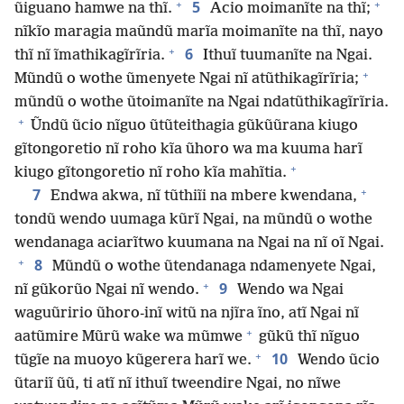
+
+
5
ũiguano hamwe na thĩ.
Acio moimanĩte na thĩ;
nĩkĩo maragia maũndũ marĩa moimanĩte na thĩ, nayo
+
6
thĩ nĩ ĩmathikagĩrĩria.
Ithuĩ tuumanĩte na Ngai.
+
Mũndũ o wothe ũmenyete Ngai nĩ atũthikagĩrĩria;
mũndũ o wothe ũtoimanĩte na Ngai ndatũthikagĩrĩria.
+
Ũndũ ũcio nĩguo ũtũteithagia gũkũũrana kiugo
gĩtongoretio nĩ roho kĩa ũhoro wa ma kuuma harĩ
+
kiugo gĩtongoretio nĩ roho kĩa mahĩtia.
+
7
Endwa akwa, nĩ tũthiĩi na mbere kwendana,
tondũ wendo uumaga kũrĩ Ngai, na mũndũ o wothe
wendanaga aciarĩtwo kuumana na Ngai na nĩ oĩ Ngai.
+
8
Mũndũ o wothe ũtendanaga ndamenyete Ngai,
+
9
nĩ gũkorũo Ngai nĩ wendo.
Wendo wa Ngai
waguũririo ũhoro-inĩ witũ na njĩra ĩno, atĩ Ngai nĩ
+
aatũmire Mũrũ wake wa mũmwe
gũkũ thĩ nĩguo
+
10
tũgĩe na muoyo kũgerera harĩ we.
Wendo ũcio
ũtariĩ ũũ, ti atĩ nĩ ithuĩ tweendire Ngai, no nĩwe