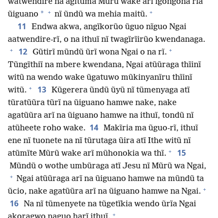
watwendire na agĩtũma Mũrũ wake arĩ igongona rĩa
+
+
*
ũiguano
nĩ ũndũ wa mehia maitũ.
11
Endwa akwa, angĩkorũo ũguo nĩguo Ngai
aatwendire-rĩ, o na ithuĩ nĩ twagĩrĩirũo kwendanaga.
+
+
12
Gũtirĩ mũndũ ũrĩ wona Ngai o na rĩ.
Tũngĩthiĩ na mbere kwendana, Ngai atũũraga thĩinĩ
witũ na wendo wake ũgatuwo mũkinyanĩru thĩinĩ
+
13
witũ.
Kũgerera ũndũ ũyũ nĩ tũmenyaga atĩ
tũratũũra tũrĩ na ũiguano hamwe nake, nake
agatũũra arĩ na ũiguano hamwe na ithuĩ, tondũ nĩ
14
atũheete roho wake.
Makĩria ma ũguo-rĩ, ithuĩ
ene nĩ tuonete na nĩ tũrutaga ũira atĩ Ithe witũ nĩ
+
15
atũmĩte Mũrũ wake arĩ mũhonokia wa thĩ.
Mũndũ o wothe umbũraga atĩ Jesu nĩ Mũrũ wa Ngai,
+
Ngai atũũraga arĩ na ũiguano hamwe na mũndũ ta
+
ũcio, nake agatũũra arĩ na ũiguano hamwe na Ngai.
16
Na nĩ tũmenyete na tũgetĩkia wendo ũrĩa Ngai
+
akoragwo naguo harĩ ithuĩ.