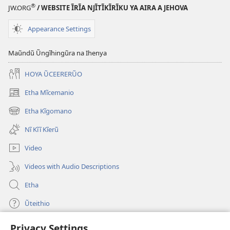
®
JW.ORG
/ WEBSITE ĨRĨA NJĨTĨKĨRĨKU YA AIRA A JEHOVA
Appearance Settings
Maũndũ Ũngĩhingũra na Ihenya
HOYA ŨCEERERŨO
Etha Mĩcemanio
(opens
new
Etha Kĩgomano
(opens
window)
new
Nĩ Kĩĩ Kĩerũ
window)
Video
Videos with Audio Descriptions
Etha
Ũteithio
Privacy Settings
Mĩhothi