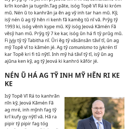
krĩn konãn ja tugnĩn.Tag pãte, isóg Topẽ Vĩ Rá ki króm
mũ. Nén ũ to kanhrãn ja ẽn ag vỹ inh tar han mũ. Kỹ,
isỹ nén ũ ag tỹ hẽn ri kenh fã kamẽg tũ nĩ vã. Prỹg tỹ
1993 ki, isóg vẽnh kype mũ. Kỹ isóg Jeová Kãmén Fã
vẽsỹ han mũ. Prỹg tỹ 7 ke kar, isóg ũn há fi tỹ prũg mũ.
Fi jyjy tỹ tỹ Tabitha nĩ. Ũri ẽg tỹ vãsãnsãn tãvĩ tĩ, ũn ag
mỹ Topẽ vĩ to kãmén jé. Ag tỹ
comunismo
to jykrén tĩ
kar Topẽ kri fi tũ nỹtĩ. Inh mỹ há tãvĩ tỹ tĩ, isỹ ũn ag
ajũna ken kỹ, ag tỹ Jeová ki kanhró kãfór jé.
NÉN Ũ HÁ AG TỸ INH MỸ HẼN RI KE
KE
Isỹ Topẽ Vĩ Rá to kanhrãn
nĩn kỹ,
Jeová Kãmén Fã
ag mré, inh mỹnh fag tỹ
krĩ kufy gy nỹtĩ vã. Hã ra
pipir tỹ pipir fag tóg