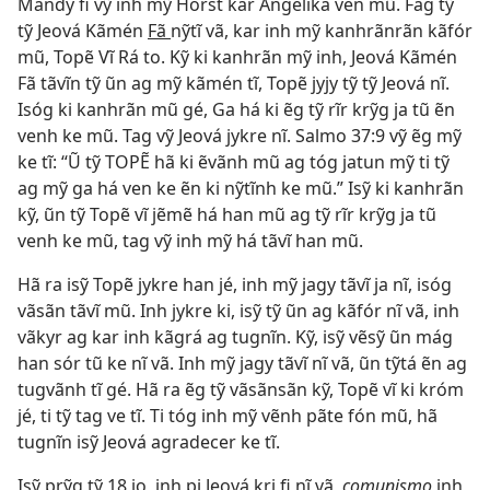
Mandy fi vỹ inh mỹ Horst kar Angelika ven mũ. Fag tỹ
tỹ Jeová Kãmén
Fã
nỹtĩ vã, kar inh mỹ kanhrãnrãn kãfór
mũ, Topẽ Vĩ Rá to. Kỹ ki kanhrãn mỹ inh, Jeová Kãmén
Fã tãvĩn tỹ ũn ag mỹ kãmén tĩ, Topẽ jyjy tỹ tỹ Jeová nĩ.
Isóg ki kanhrãn mũ gé, Ga há ki ẽg tỹ rĩr krỹg ja tũ ẽn
venh ke mũ. Tag vỹ Jeová jykre nĩ.
Salmo 37:9
vỹ ẽg mỹ
ke tĩ: “Ũ tỹ TOPẼ hã ki ẽvãnh mũ ag tóg jatun mỹ ti tỹ
ag mỹ ga há ven ke ẽn ki nỹtĩnh ke mũ.” Isỹ ki kanhrãn
kỹ, ũn tỹ Topẽ vĩ jẽmẽ há han mũ ag tỹ rĩr krỹg ja tũ
venh ke mũ, tag vỹ inh mỹ há tãvĩ han mũ.
Hã ra isỹ Topẽ jykre han jé, inh mỹ jagy tãvĩ ja nĩ, isóg
vãsãn tãvĩ mũ. Inh jykre ki, isỹ tỹ ũn ag kãfór nĩ vã, inh
vãkyr ag kar inh kãgrá ag tugnĩn. Kỹ, isỹ vẽsỹ ũn mág
han sór tũ ke nĩ vã. Inh mỹ jagy tãvĩ nĩ vã, ũn tỹtá ẽn ag
tugvãnh tĩ gé. Hã ra ẽg tỹ vãsãnsãn kỹ, Topẽ vĩ ki króm
jé, ti tỹ tag ve tĩ. Ti tóg inh mỹ vẽnh pãte fón mũ, hã
tugnĩn isỹ Jeová agradecer ke tĩ.
Isỹ prỹg tỹ 18 jo, inh pi Jeová kri fi nĩ vã,
comunismo
inh