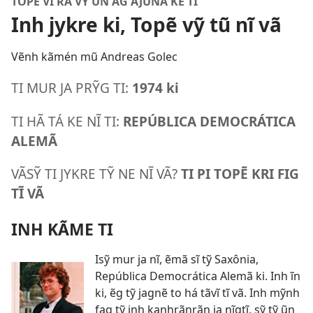
TOPẼ VĨ RÁ VỸ ŨN AG AJŨNA KE TĨ
Inh jykre ki, Topẽ vỹ tũ nĩ vã
Vẽnh kãmén mũ Andreas Golec
TI MUR JA PRỸG TI:
1974 ki
TI HÃ TÁ KE NĨ TI:
REPÚBLICA DEMOCRÁTICA
ALEMÃ
VÃSỸ TI JYKRE TỸ NE NĨ VÃ?
TI PI TOPẼ KRI FIG
TĨ VÃ
INH KÃME TI
Isỹ mur ja nĩ, ẽmã sĩ tỹ Saxônia,
República Democrática Alemã ki. Inh ĩn
ki, ẽg tỹ jagnẽ to há tãvĩ tĩ vã. Inh mỹnh
fag tỹ inh kanhrãnrãn ja nĩgtĩ, sỹ tỹ ũn