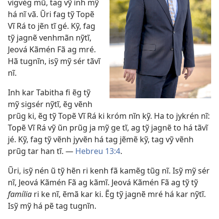
vigvég mũ, tag vỹ inh mỹ
há nĩ vã. Ũri fag tỹ Topẽ
Vĩ Rá to jẽn tĩ gé. Kỹ, fag
tỹ jagnẽ venhmãn nỹtĩ,
Jeová Kãmén Fã
ag mré.
Hã tugnĩn, isỹ mỹ sér tãvĩ
nĩ.
Inh kar Tabitha fi ẽg tỹ
mỹ sigsér nỹtĩ, ẽg vẽnh
prũg ki, ẽg tỹ Topẽ Vĩ Rá ki króm nĩn kỹ. Ha to jykrén nĩ:
Topẽ Vĩ Rá vỹ ũn prũg ja mỹ ge tĩ, ag tỹ jagnẽ to há tãvĩ
jé. Kỹ, fag tỹ vẽnh jyvẽn há tag jẽmẽ kỹ, tag vỹ vẽnh
prũg tar han tĩ.​ —
Hebreu 13:4
.
Ũri, isỹ nén ũ tỹ hẽn ri kenh fã kamẽg tũg nĩ. Isỹ mỹ sér
nĩ, Jeová Kãmén Fã ag kãmĩ. Jeová Kãmén Fã ag tỹ tỹ
família
ri ke nĩ, ẽmã kar ki. Ẽg tỹ jagnẽ mré há kar nỹtĩ.
Isỹ mỹ há pẽ tag tugnĩn.