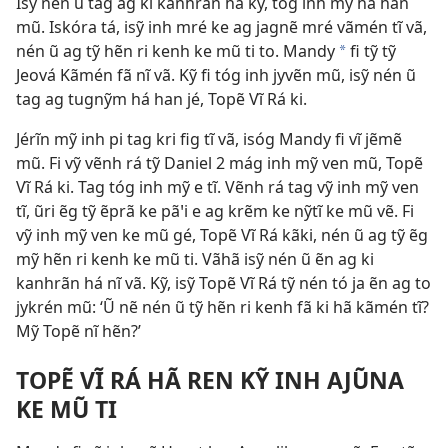
Isỹ nén ũ tag ag ki kanhrãn há kỹ, tóg inh mỹ há han
mũ. Iskóra tá, isỹ inh mré ke ag jagnẽ mré vãmén tĩ vã,
nén ũ ag tỹ hẽn ri kenh ke mũ ti to. Mandy
fi tỹ tỹ
*
Jeová Kãmén fã nĩ vã. Kỹ fi tóg inh jyvẽn mũ, isỹ nén ũ
tag ag tugnỹm há han jé, Topẽ Vĩ Rá ki.
Jérĩn mỹ inh pi tag kri fig tĩ vã, isóg Mandy fi vĩ jẽmẽ
mũ. Fi vỹ vẽnh rá tỹ
Daniel 2
mág inh mỹ ven mũ, Topẽ
Vĩ Rá ki. Tag tóg inh mỹ e tĩ. Vẽnh rá tag vỹ inh mỹ ven
tĩ, ũri ẽg tỹ ẽprã ke pãꞌi e ag krẽm ke nỹtĩ ke mũ vẽ. Fi
vỹ inh mỹ ven ke mũ gé, Topẽ Vĩ Rá kãki, nén ũ ag tỹ ẽg
mỹ hẽn ri kenh ke mũ ti. Vãhã isỹ nén ũ ẽn ag ki
kanhrãn há nĩ vã. Kỹ, isỹ Topẽ Vĩ Rá tỹ nén tó ja ẽn ag to
jykrén mũ: ‘Ũ nẽ nén ũ tỹ hẽn ri kenh fã ki hã kãmén tĩ?
Mỹ Topẽ nĩ hẽn?’
TOPẼ VĨ RÁ HÃ REN KỸ INH AJŨNA
KE MŨ TI