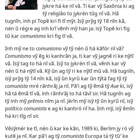
jykre há ke nĩ vã. Ti kar vỹ Saxônia ki ag
tỹ religião to jykrén tũg nĩ vã. Hã
tugnĩn, inh pi Topẽ kri fi tĩ mỹr. Isỹ prỹg tỹ 18 nĩn kã,
nén ũ régre ag inh krĩ vẽnh mỹ han ja: isỹ Topẽ kri fig
tũ kar
comunismo
kri fig tĩ vã.
Inh mỹ ne to
comunismo
vỹ tỹ nén ũ há kãfór nĩ vã?
Comunismo
vỹ ẽg ki kanhrãn ja, ti kar vỹ jagnẽ ri ke nỹtĩ
vã. Isỹ tag to há nĩ vã. Isỹ to jykrén tĩ vã, vẽnh kar vỹ
nén ũ há nỹtĩ vã. Kỹ ũn ag tỹ ri ke nỹtĩ mũ vã. Hã tugnĩn,
isỹ prỹg tỹ 14 nĩn kã, isỹ ũn kyrũ kar ũn tỹtá fag tỹ tỹ
comunista
mré rãnhrãj ja nĩ. Pãꞌi ag tỹ ẽmã tỹ
Aue
ki, isỹ
hã tá ẽmã tĩ vã, inh rãnhrãj to há tãvĩ sir. Hã tugnĩn ag
tỹ inh mỹ
prêmio
nĩm ja nĩ. Jérĩn mỹ isỹ tỹ ũn kyrũ nĩ, isỹ
político
comunista
e ag ki kanhró nĩ ha. Inh mỹ, isỹ ẽmĩn
há kri tĩg nĩ sir.
Vẽsỹmér ke tĩ, nén ũ kar ke kãn, 1989 ki, Berlim jy ró vỹ
kutẽ ja nĩ. Kar pãꞌi ag tỹ
comunista
Europa tá tỹ tũꞌ ke