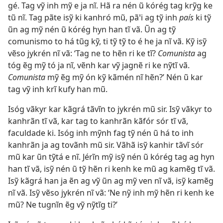
gé. Tag vỹ inh mỹ e ja nĩ. Hã ra nén ũ kórég tag krỹg ke
tũ nĩ. Tag pãte isỹ ki kanhró mũ, pãꞌi ag tỹ inh
país
ki tỹ
ũn ag mỹ nén ũ kórég hyn han tĩ vã. Ũn ag tỹ
comunismo to há tũg kỹ, ti tỹ tỹ to é he ja nĩ vã. Kỹ isỹ
vẽso jykrén nĩ vã: ‘Tag ne to hẽn ri ke tĩ?
Comunista
ag
tóg ẽg mỹ tó ja nĩ, vẽnh kar vỹ jagnẽ ri ke nỹtĩ vã.
Comunista
mỹ ẽg mỹ ón kỹ kãmén nĩ hẽn?’ Nén ũ kar
tag vỹ inh krĩ kufy han mũ.
Isóg vãkyr kar kãgrá tãvĩn to jykrén mũ sir. Isỹ vãkyr to
kanhrãn tĩ vã, kar tag to kanhrãn kãfór sór tĩ vã,
faculdade ki. Isóg inh mỹnh fag tỹ nén ũ há to inh
kanhrãn ja ag tovãnh mũ sir. Vãhã isỹ kanhir tãvĩ sór
mũ kar ũn tỹtá e nĩ. Jérĩn mỹ isỹ nén ũ kórég tag ag hyn
han tĩ vã, isỹ nén ũ tỹ hẽn ri kenh ke mũ ag kamẽg tĩ vã.
Isỹ kãgrá han ja ẽn ag vỹ ũn ag mỹ ven nĩ vã, isỹ kamẽg
nĩ vã. Isỹ vẽso jykrén nĩ vã: ‘Ne nỹ inh mỹ hẽn ri kenh ke
mũ? Ne tugnĩn ẽg vỹ nỹtĩg ti?’