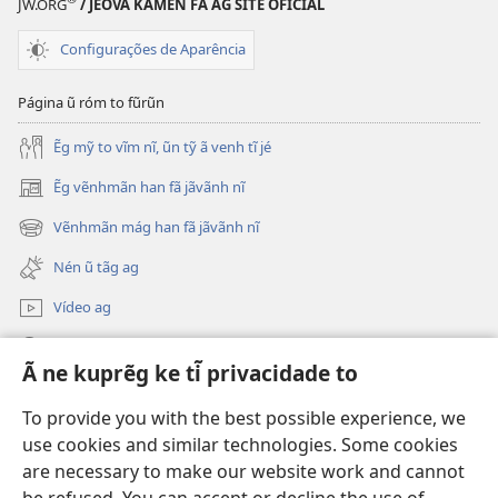
JW.ORG
/ JEOVÁ KÃMÉN FÃ AG SITE OFICIAL
ŨN
TỸ
TỸ
VÉG
Configurações de Aparência
VÉG
TĨ
TĨ
No. 5
Página ũ róm to fũrũn
No. 5
2017
2017
Ẽg mỹ to vĩm nĩ, ũn tỹ ã venh tĩ jé
Ẽg vẽnhmãn han fã jãvãnh nĩ
(abre
nova
Vẽnhmãn mág han fã jãvãnh nĩ
(abre
janela)
nova
Nén ũ tãg ag
janela)
Vídeo ag
Nén ũ jãvãnh
Ã ne kuprẽg ke ti̇̃ privacidade to
Donativos
(abre
To provide you with the best possible experience, we
nova
use cookies and similar technologies. Some cookies
janela)
Torre de Vigia Vẽnh Rá Vinven Fã™ On-line
are necessary to make our website work and cannot
(abre
nova