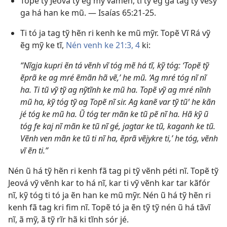
Topẽ tỹ Jeová tỹ ẽg mỹ vãmén, ti tỹ ẽg ga tag tỹ vẽsỹ
ga há han ke mũ. —
Isaías 65:21-25
.
Ti tó ja tag tỹ hẽn ri kenh ke mũ mỹr. Topẽ Vĩ Rá vỹ
ẽg mỹ ke tĩ,
Nén venh ke 21:3, 4
ki:
“Nĩgja kupri ẽn tá vẽnh vĩ tóg mẽ há tĩ, kỹ tóg: ‘Topẽ tỹ
ẽprã ke ag mré ẽmãn hã vẽ,’ he mũ. ‘Ag mré tóg nĩ nĩ
ha. Ti tũ vỹ tỹ ag nỹtĩnh ke mũ ha. Topẽ vỹ ag mré nĩnh
mũ ha, kỹ tóg tỹ ag Topẽ nĩ sir. Ag kanẽ var tỹ tũꞌ he kãn
jé tóg ke mũ ha. Ũ tóg ter mãn ke tũ pẽ nĩ ha. Hã kỹ ũ
tóg fe kaj nĩ mãn ke tũ nĩ gé, jagtar ke tũ, kaganh ke tũ.
Vẽnh ven mãn ke tũ ti nĩ ha, ẽprã vẽjykre ti,’ he tóg, vẽnh
vĩ ẽn ti.”
Nén ũ há tỹ hẽn ri kenh fã tag pi tỹ vẽnh péti nĩ. Topẽ tỹ
Jeová vỹ vẽnh kar to há nĩ, kar ti vỹ vẽnh kar tar kãfór
nĩ, kỹ tóg ti tó ja ẽn han ke mũ mỹr. Nén ũ há tỹ hẽn ri
kenh fã tag kri fim nĩ. Topẽ tó ja ẽn tỹ tỹ nén ũ há tãvĩ
nĩ, ã mỹ, ã tỹ rĩr hã ki tĩnh sór jé.