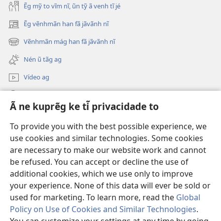
vãsãn
hã
Ẽg mỹ to vĩm nĩ, ũn tỹ ã venh tĩ jé
hã
ki
Ẽg vẽnhmãn han fã jãvãnh nĩ
(abre
ki
tĩnh?
nova
tĩnh?
—
Vẽnhmãn mág han fã jãvãnh nĩ
(abre
janela)
—
Nén
nova
Nén ũ tãg ag
Nén
ũ
janela)
ũ
há
Vídeo ag
há
tẽgtũ,
Nén ũ jãvãnh
tẽgtũ,
ã
Ã ne kuprẽg ke ti̇̃ privacidade to
ã
tỹ
Donativos
tỹ
rĩr
(abre
To provide you with the best possible experience, we
nova
rĩr
sór
use cookies and similar technologies. Some cookies
janela)
Torre de Vigia Vẽnh Rá Vinven Fã™ On-line
sór
hã
are necessary to make our website work and cannot
(abre
hã
ki
be refused. You can accept or decline the use of
nova
®
JW Hub
janela)
ki
tĩ
additional cookies, which we use only to improve
(abre
tĩ
jé
nova
your experience. None of this data will ever be sold or
janela)
jé
used for marketing. To learn more, read the
Global
Policy on Use of Cookies and Similar Technologies
.
Copyright
© 2026 Watch Tower Bible and Tract Society of Pennsylvania.