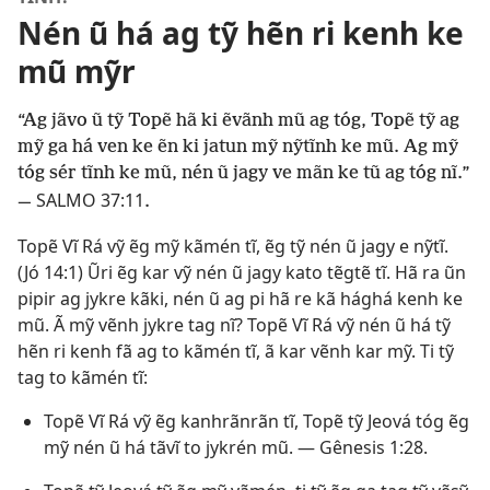
Nén ũ há ag tỹ hẽn ri kenh ke
mũ mỹr
“Ag jãvo ũ tỹ Topẽ hã ki ẽvãnh mũ ag tóg, Topẽ tỹ ag
mỹ ga há ven ke ẽn ki jatun mỹ nỹtĩnh ke mũ. Ag mỹ
tóg sér tĩnh ke mũ, nén ũ jagy ve mãn ke tũ ag tóg nĩ.”
SALMO 37:11
—
.
Topẽ Vĩ Rá vỹ ẽg mỹ kãmén tĩ, ẽg tỹ nén ũ jagy e nỹtĩ.
(
Jó 14:1
) Ũri ẽg kar vỹ nén ũ jagy kato tẽgtẽ tĩ. Hã ra ũn
pipir ag jykre kãki, nén ũ ag pi hã re kã hághá kenh ke
mũ. Ã mỹ vẽnh jykre tag nĩ? Topẽ Vĩ Rá vỹ nén ũ há tỹ
hẽn ri kenh fã ag to kãmén tĩ, ã kar vẽnh kar mỹ. Ti tỹ
tag to kãmén tĩ:
Topẽ Vĩ Rá vỹ ẽg kanhrãnrãn tĩ, Topẽ tỹ Jeová tóg ẽg
mỹ nén ũ há tãvĩ to jykrén mũ. —
Gênesis 1:28
.