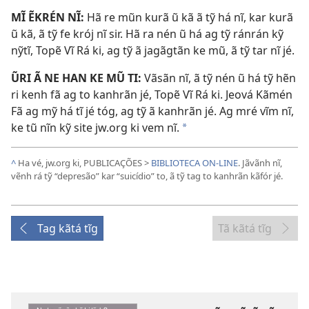
MĨ ẼKRÉN NĨ:
Hã re mũn kurã ũ kã ã tỹ há nĩ, kar kurã
ũ kã, ã tỹ fe krój nĩ sir. Hã ra nén ũ há ag tỹ ránrán kỹ
nỹtĩ, Topẽ Vĩ Rá ki, ag tỹ ã jagãgtãn ke mũ, ã tỹ tar nĩ jé.
ŨRI Ã NE HAN KE MŨ TI:
Vãsãn nĩ, ã tỹ nén ũ há tỹ hẽn
ri kenh fã ag to kanhrãn jé, Topẽ Vĩ Rá ki. Jeová Kãmén
Fã ag mỹ há tĩ jé tóg, ag tỹ ã kanhrãn jé. Ag mré vĩm nĩ,
ke tũ nĩn kỹ site jw.org ki vem nĩ.
*
^
Ha vé, jw.org ki, PUBLICAÇÕES >
BIBLIOTECA ON-LINE
. Jãvãnh nĩ,
vẽnh rá tỹ “depresão” kar “suicídio” to, ã tỹ tag to kanhrãn kãfór jé.
Tag kãtá tĩg
Tã kãtá tĩg