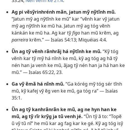
33:24;
Nén venh ke 21:4
.
Ag pi vẽsỹrinhrénh mãn, jatun mỹ nỹtĩnh mũ.
“Jatun mỹ ag nỹtĩnh ke mũ” kar “vẽnh kar vỹ jatun
mỹ ag nỹtĩnh ke mũ ha. Jatun mỹ ag tóg vẽnh
kánkán ke mũ ha. Ag kar tỹ
figo
han mũ krẽm, ag
parreira
krẽm.” —
Isaías 54:13;
Miquéias 4:4
.
Ũn ag tỹ vẽnh rãnhrãj há nỹtĩnh ke mũ.
“Kỹ tóg
vẽnh kar tỹ mỹ há nĩnh ke mũ, kỹ ag tóg ag hã tỹ
nén han ja venh ke mũ, ãjag tỹ nén han ja há han ke
mũ.” —
Isaías 65:22, 23
.
Ga vỹ ẽmã há nĩnh mũ.
“Ga kórég mỹ tóg sér tĩnh
mũ, kỹ kafej vỹ ẽg ven ke mũ, ga tóg ra” —
Isaías
35:1
.
Ũn ag tỹ kanhrãnrãn ke mũ, ag ne hyn han ke
mũ, ag tỹ rĩr krỹg ja tũ venh jé.
“Ũn tỹ ã to: “Topẽ
ũ vỹ tũ nĩ” he mũ kar ag fag kar ke gé. Kỹ ag tóg isỹ