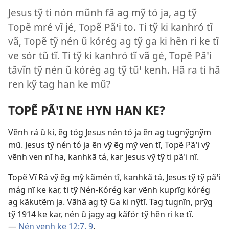
Jesus tỹ ti nón mũnh fã ag mỹ tó ja, ag tỹ
Topẽ mré vĩ jé, Topẽ Pãꞌi to. Ti tỹ ki kanhró tĩ
vã, Topẽ tỹ nén ũ kórég ag tỹ ga ki hẽn ri ke tĩ
ve sór tũ tĩ. Ti tỹ ki kanhró tĩ vã gé, Topẽ Pãꞌi
tãvĩn tỹ nén ũ kórég ag tỹ tũꞌ kenh. Hã ra ti hã
ren kỹ tag han ke mũ?
TOPẼ PÃꞌI NE HYN HAN KE?
Vẽnh rá ũ ki, ẽg tóg Jesus nén tó ja ẽn ag tugnỹgnỹm
mũ. Jesus tỹ nén tó ja ẽn vỹ ẽg mỹ ven tĩ, Topẽ Pãꞌi vỹ
vẽnh ven nĩ ha, kanhkã tá, kar Jesus vỹ tỹ ti pãꞌi nĩ.
Topẽ Vĩ Rá vỹ ẽg mỹ kãmén tĩ, kanhkã tá, Jesus tỹ tỹ pãꞌi
mág nĩ ke kar, ti tỹ Nén-Kórég kar vẽnh kuprĩg kórég
ag kãkutẽm ja. Vãhã ag tỹ Ga ki nỹtĩ. Tag tugnĩn, prỹg
tỹ 1914 ke kar, nén ũ jagy ag kãfór tỹ hẽn ri ke tĩ.
—
Nén venh ke 12:7,
9
.