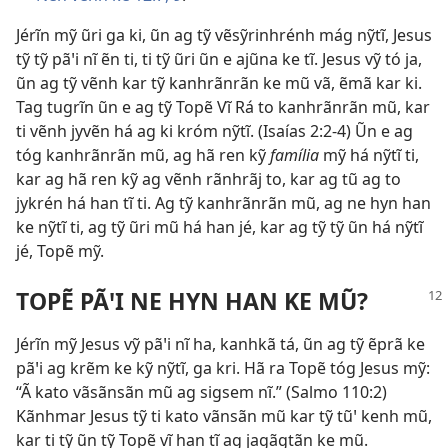
Jérĩn mỹ ũri ga ki, ũn ag tỹ vẽsỹrinhrénh mág nỹtĩ, Jesus
tỹ tỹ pãꞌi nĩ ẽn ti, ti tỹ ũri ũn e ajũna ke tĩ. Jesus vỹ tó ja,
ũn ag tỹ vẽnh kar tỹ kanhrãnrãn ke mũ vã, ẽmã kar ki.
Tag tugrĩn ũn e ag tỹ Topẽ Vĩ Rá to kanhrãnrãn mũ, kar
ti vẽnh jyvẽn há ag ki króm nỹtĩ. (
Isaías 2:2-4
) Ũn e ag
tóg kanhrãnrãn mũ, ag hã ren kỹ
família
mỹ há nỹtĩ ti,
kar ag hã ren kỹ ag vẽnh rãnhrãj to, kar ag tũ ag to
jykrén há han tĩ ti. Ag tỹ kanhrãnrãn mũ, ag ne hyn han
ke nỹtĩ ti, ag tỹ ũri mũ há han jé, kar ag tỹ tỹ ũn há nỹtĩ
jé, Topẽ mỹ.
TOPẼ PÃꞌI NE HYN HAN KE MŨ?
Jérĩn mỹ Jesus vỹ pãꞌi nĩ ha, kanhkã tá, ũn ag tỹ ẽprã ke
pãꞌi ag krẽm ke kỹ nỹtĩ, ga kri. Hã ra Topẽ tóg Jesus mỹ:
“Ã kato vãsãnsãn mũ ag sigsem nĩ.” (
Salmo 110:2
)
Kãnhmar Jesus tỹ ti kato vãnsãn mũ kar tỹ tũꞌ kenh mũ,
kar ti tỹ ũn tỹ Topẽ vĩ han tĩ ag jagãgtãn ke mũ.