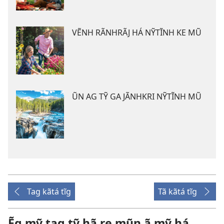
VẼNH RÃNHRÃJ HÁ NỸTĨNH KE MŨ
ŨN AG TỸ GA JÃNHKRI NỸTĨNH MŨ
Tag kãtá tĩg
Tã kãtá tĩg
Ẽg mỹ tag tỹ hã re mũn ã mỹ há