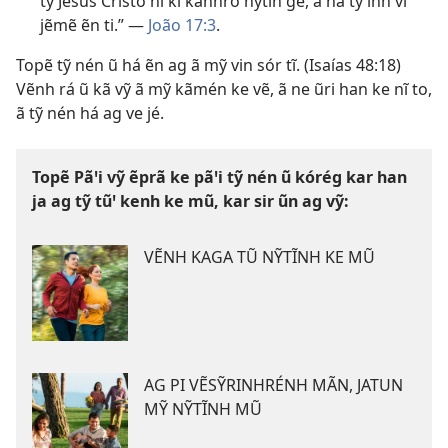
tỹ Jesus Cristo nĩ ki kanhró nỹtĩn gé, ã hã tỹ inh vĩ
jẽmẽ ẽn ti.” —
João 17:3
.
Topẽ tỹ nén ũ há ẽn ag ã mỹ vin sór tĩ. (
Isaías 48:18
)
Vẽnh rá ũ kã vỹ ã mỹ kãmén ke vẽ, ã ne ũri han ke nĩ to,
ã tỹ nén há ag ve jé.
Topẽ Pãꞌi vỹ ẽprã ke pãꞌi tỹ nén ũ kórég kar han
ja ag tỹ tũꞌ kenh ke mũ, kar sir ũn ag vỹ:
VẼNH KAGA TŨ NỸTĨNH KE MŨ
AG PI VẼSỸRINHRÉNH MÃN, JATUN
MỸ NỸTĨNH MŨ