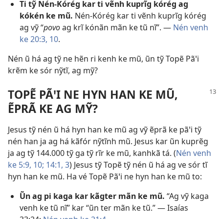
Ti tỹ Nén-Kórég kar ti vẽnh kuprĩg kórég ag
kókén ke mũ.
Nén-Kórég kar ti vẽnh kuprĩg kórég
ag vỹ “
povo
ag krĩ kónãn mãn ke tũ nĩ”. —
Nén venh
ke 20:3,
10
.
Nén ũ há ag tỹ ne hẽn ri kenh ke mũ, ũn tỹ Topẽ Pãꞌi
krẽm ke sór nỹtĩ, ag mỹ?
TOPẼ PÃꞌI NE HYN HAN KE MŨ,
ẼPRÃ KE AG MỸ?
Jesus tỹ nén ũ há hyn han ke mũ ag vỹ ẽprã ke pãꞌi tỹ
nén han ja ag há kãfór nỹtĩnh mũ. Jesus kar ũn kuprẽg
ja ag tỹ 144.000 tỹ ga tỹ rĩr ke mũ, kanhkã tá. (
Nén venh
ke 5:9, 10;
14:1,
3
) Jesus tỹ Topẽ tỹ nén ũ há ag ve sór tĩ
hyn han ke mũ. Ha vé Topẽ Pãꞌi ne hyn han ke mũ to:
Ũn ag pi kaga kar kãgter mãn ke mũ.
“Ag vỹ kaga
venh ke tũ nĩ” kar “ũn ter mãn ke tũ.” —
Isaías