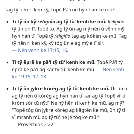
Tag tỹ hẽn ri ken kỹ, Topẽ Pãꞌi ne hyn han ke mũ?
Ti tỹ ón kỹ
religião
ag tỹ tũꞌ kenh ke mũ.
Religião
tỹ ũn ón tĩ, Topẽ to. Ag tỹ ũn ag mỹ nén ũ vẽnh mỹ
hyn han tĩ. Topẽ tỹ
religião
tag ag kókén ke mũ. Tag
tỹ hẽn ri ken kỹ, kỹ tóg ũn e ag mỹ e tĩ sir.
—
Nén venh ke 17:15, 16
.
Ti tỹ ẽprã ke pãꞌi tỹ tũꞌ kenh ke mũ.
Topẽ Pãꞌi tỹ
ẽprã ke pãꞌi ag kar tỹ tũꞌ kenh ke mũ. —
Nén venh
ke 19:15,
17, 18
.
Ti tỹ ũn jykre kórég ag tỹ tũꞌ kenh ke mũ.
Ũri ũn e
ag tỹ nén ũ kórég ag hyn han tĩ kar ag tỹ Topẽ vĩ ki
króm sór tũ nỹtĩ. Ne nỹ hẽn ri kenh ke mũ, ag mỹ?
“Topẽ tóg ũn jykre kórég ag kãgtén ke mũ, ũn tỹ ti
vĩ mranh mũ ag tỹ tũꞌ he jé tóg ke mũ.”
—
Provérbios 2:22
.