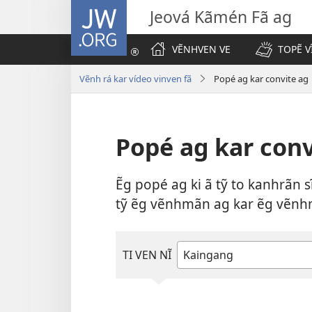
JW.ORG
Jeová Kãmén Fã ag
VẼNHVEN VE
TOPẼ V
Vẽnh rá kar vídeo vinven fã
Popé ag kar convite ag
Popé ag kar conv
Ẽg popé ag ki ã tỹ to kanhrãn sĩ
tỹ ẽg vẽnhmãn ag kar ẽg vẽnhm
TI VEN NĨ
Ã
vẽnh
vĩrán