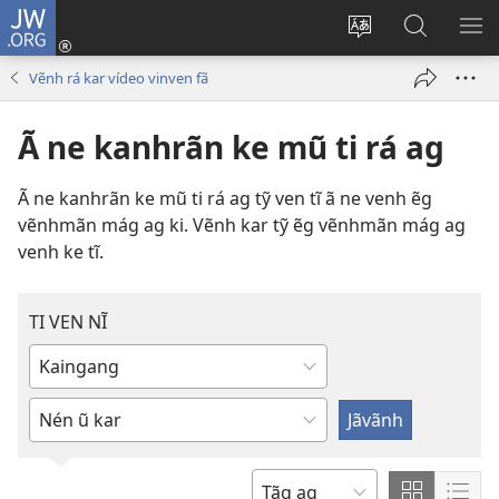
JW.ORG
Ra
rã
Vẽnh
Nén
ME
(abre
vĩ
ũ
TI
Vẽnh rá kar vídeo vinven fã
nova
tĩ
jãvãnh
VE
janela)
ki
nĩ,
NĨ
Ã ne kanhrãn ke mũ ti rá ag
han
JW.ORG
site
ki
Ã ne kanhrãn ke mũ ti rá ag tỹ ven tĩ ã ne venh ẽg
vẽnhmãn mág ag ki. Vẽnh kar tỹ ẽg vẽnhmãn mág ag
venh ke tĩ.
TI VEN NĨ
Ã
vẽnh
Rán
vĩrán
ke
nĩ,
tũ
ke
nĩ