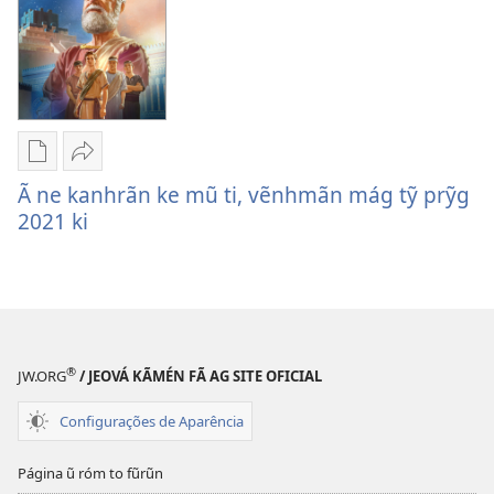
tỹ
vãsãn
térem
nĩ!’
jé
‘Vẽnh
kar
krĩ
Ha
Jãnãnh
tỹ
kuprãg
Ã
Ã ne kanhrãn ke mũ ti, vẽnhmãn mág tỹ prỹg
kãnhvyꞌ
nĩ
ne
2021 ki
he
tỹ
kanhrãn
to
vẽnh
ke
vãsãn
rá
mũ
nĩ!’
ag,
ti,
ã
vẽnhmãn
®
tỹ
mág
JW.ORG
/ JEOVÁ KÃMÉN FÃ AG SITE OFICIAL
térem
tỹ
Configurações de Aparência
jé
prỹg
Ã
2021
Página ũ róm to fũrũn
ne
ki