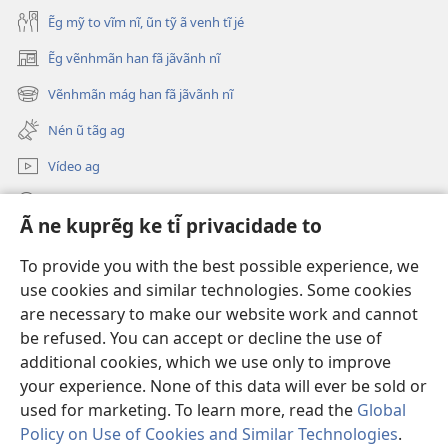
kanhrãn
Ẽg mỹ to vĩm nĩ, ũn tỹ ã venh tĩ jé
ke
Ẽg vẽnhmãn han fã jãvãnh nĩ
mũ
(abre
ti,
nova
Vẽnhmãn mág han fã jãvãnh nĩ
(abre
janela)
vẽnhmãn
nova
Nén ũ tãg ag
mág
janela)
tỹ
Vídeo ag
prỹg
Nén ũ jãvãnh
2021
Ã ne kuprẽg ke ti̇̃ privacidade to
ki
Donativos
(abre
To provide you with the best possible experience, we
nova
use cookies and similar technologies. Some cookies
janela)
Torre de Vigia Vẽnh Rá Vinven Fã™ On-line
are necessary to make our website work and cannot
(abre
nova
be refused. You can accept or decline the use of
®
JW Hub
janela)
additional cookies, which we use only to improve
(abre
nova
your experience. None of this data will ever be sold or
janela)
used for marketing. To learn more, read the
Global
Policy on Use of Cookies and Similar Technologies
.