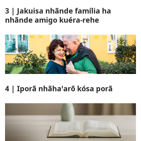
3 | Jakuisa nhãnde família ha
nhãnde amigo kuéra-rehe
4 | Iporã nhãhaꞌarõ kósa porã