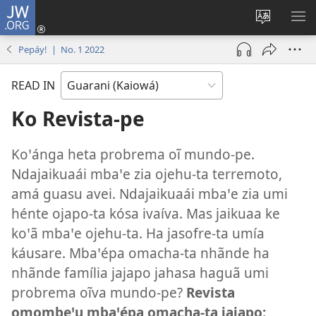
JW.ORG
Log
In
Change
SH
(opens
site
ME
Pepáy! | No. 1 2022
new
language
window)
READ IN
Ko Revista-pe
Koꞌánga heta probrema oĩ mundo-pe.
Ndajaikuaái mbaꞌe zia ojehu-ta terremoto,
amá guasu avei. Ndajaikuaái mbaꞌe zia umi
hénte ojapo-ta kósa ivaíva. Mas jaikuaa ke
koꞌã mbaꞌe ojehu-ta. Ha jasofre-ta umía
káusare. Mbaꞌépa omacha-ta nhãnde ha
nhãnde família jajapo jahasa haguã umi
probrema oĩva mundo-pe?
Revista
omombeꞌu mbaꞌépa omacha-ta jajapo: