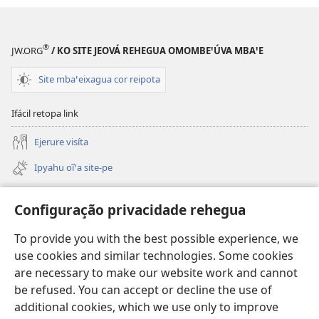
probrema
probrema
—
—
Mbaꞌépa
Mbaꞌépa
®
JW.ORG
/ KO SITE JEOVÁ REHEGUA OMOMBEꞌÚVA MBAꞌE
nhãnde
nhãnde
ajuda-
ajuda-
Site mbaꞌeixagua cor reipota
ta
ta
Ifácil retopa link
Ejerure visíta
Ipyahu oĩꞌa site-pe
Vídeo kuéra
Configuração privacidade rehegua
Pláta oꞌadoa haguã
(opens
To provide you with the best possible experience, we
new
use cookies and similar technologies. Some cookies
window)
KUATIA NHEꞌẼ RENDA PELO ONLINE Torre de Vigia-pe™
are necessary to make our website work and cannot
(opens
be refused. You can accept or decline the use of
new
®
JW Hub
window)
additional cookies, which we use only to improve
(opens