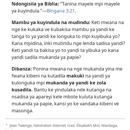
Ndongisila ya Biblia:
“Tanina mayele mpi mayele
ya kuyindula.”—
Bingana 3:21
.
Mambu ya kuyindula na mudindu:
Keti mwana na
nge ke kukaka ve kubakisa mambu ya yandi ke
tanga to ya yandi ke longuka to mpi kuyibuka yo?
Kana mpidina, inki mutindu nge lenda sadisa yandi?
Keti yandi ta bakisa yo to yandi ta yibuka yo kana
yandi sadila mukanda ya papie?
Dibanza:
Ponina mwana na nge mukanda yina me
fwana kibeni na kutadila
makuki
na yandi ya
kulonguka mpi
mukanda ya yandi ke zola
kusadila.
Bantu ke yindulaka nde kutanga na
nsadisa ya apareyi kele mbote kuluta kutanga
mukanda ya papie, kansi yo ke vandaka kibeni ve
masonga.
Jean Twenge,
Génération Internet,
trad. Élisabeth Mol, Mardaga,
a