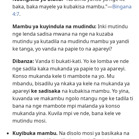
baka, baka mayele ya kubakisa mambu.”—
Bingana
4:7
.
Mambu ya kuyindula na mudindu:
Inki mutindu
nge lenda sadisa mwana na nge na kuzaba
mutindu ya kutadila na mudindu mambu ya yandi
ke tanga, yo vanda na papie to na apareyi?
Dibanza:
Vanda ti bukati-kati. Yo ke lomba ve nde
nge sadila kaka mukanda ya papie to ya apareyi.
Konso mukanda kele ti mambote na yo. Mu
mbandu, bisadilu ya nkaka ya kele na mukanda ya
apareyi
ke sadisaka
na kubakisa mambu. Yo yina,
kuvanda ve makambu ngolo ntangu nge ke tadila ti
bana na nge mambote mpi malanda ya konso
mukanda yina. Kuvila mpi ve nde, bana kele ve
mutindu mosi.
Kuyibuka mambu.
Na disolo mosi ya basikaka na