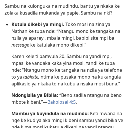
Sambu na kulonguka na mudindu, bantu ya nkaka ke
zolaka kusadila mukanda ya papie. Sambu na nki?
Kutula dikebi ya mingi.
Toko mosi na zina ya
Nathan ke tuba nde: “Ntangu mono ke tangaka na
nzila ya apareyi, mbala mingi, bapiblisite mpi ba
message
ke katulaka mono dikebi.”
Karen kele ti bamvula 20. Sambu na yandi mpi,
mpasi ke vandaka kaka yina mosi. Yandi ke tuba
nde: “Ntangu mono ke tangaka na nzila ya telefone
to ya
tablette,
ntima ke pusaka mono na kukangula
aplikasio ya nkaka to na kubula nsaka mosi buna.”
Ndongisila ya Biblia:
“Beno sadila ntangu na beno
mbote kibeni.”—
Bakolosai 4:5
.
Mambu ya kuyindula na mudindu:
Keti mwana na
nge ke kudiyalaka mingi kibeni sambu yandi bika ve
nde kima mosi kukatula dikebi na yandi ntangu