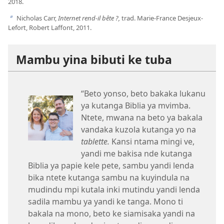
2018.
Nicholas Carr,
Internet rend-​il bête ?,
trad. Marie-France Desjeux-
b
Lefort, Robert Laffont, 2011.
Mambu yina bibuti ke tuba
“Beto yonso, beto bakaka lukanu
ya kutanga Biblia ya mvimba.
Ntete, mwana na beto ya bakala
vandaka kuzola kutanga yo na
tablette.
Kansi ntama mingi ve,
yandi me bakisa nde kutanga
Biblia ya papie kele pete, sambu yandi lenda
bika ntete kutanga sambu na kuyindula na
mudindu mpi kutala inki mutindu yandi lenda
sadila mambu ya yandi ke tanga. Mono ti
bakala na mono, beto ke siamisaka yandi na