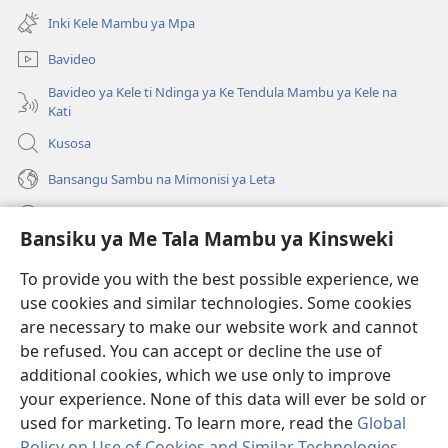
kangula
ya
Inki Kele Mambu ya Mpa
lutiti
mpa)
ya
Bavideo
mpa)
Bavideo ya Kele ti Ndinga ya Ke Tendula Mambu ya Kele na
Kati
Kusosa
Bansangu Sambu na Mimonisi ya Leta
Lusadisu
Bansiku ya Me Tala Mambu ya Kinsweki
Makabu
(ke
To provide you with the best possible experience, we
kangula
use cookies and similar technologies. Some cookies
lutiti
Watchtower BIBLIOTEKE NA INTERNET
are necessary to make our website work and cannot
(ke
ya
kangula
be refused. You can accept or decline the use of
mpa)
®
JW Hub
lutiti
additional cookies, which we use only to improve
(ke
ya
kangula
your experience. None of this data will ever be sold or
mpa)
lutiti
used for marketing. To learn more, read the
Global
ya
Policy on Use of Cookies and Similar Technologies
.