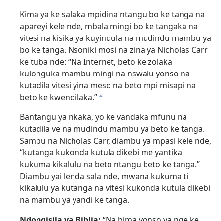
Kima ya ke salaka mpidina ntangu bo ke tanga na
apareyi kele nde, mbala mingi bo ke tangaka na
vitesi na kisika ya kuyindula na mudindu mambu ya
bo ke tanga. Nsoniki mosi na zina ya Nicholas Carr
ke tuba nde: “Na Internet, beto ke zolaka
kulonguka mambu mingi na nswalu yonso na
kutadila vitesi yina meso na beto mpi misapi na
beto ke kwendilaka.”
b
Bantangu ya nkaka, yo ke vandaka mfunu na
kutadila ve na mudindu mambu ya beto ke tanga.
Sambu na Nicholas Carr, diambu ya mpasi kele nde,
“kutanga kukonda kutula dikebi me yantika
kukuma kikalulu na beto ntangu beto ke tanga.”
Diambu yai lenda sala nde, mwana kukuma ti
kikalulu ya kutanga na vitesi kukonda kutula dikebi
na mambu ya yandi ke tanga.
Ndongisila ya Biblia:
“Na bima yonso ya nge ke