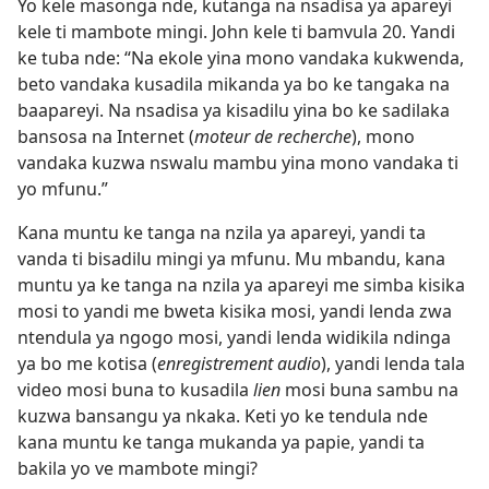
Yo kele masonga nde, kutanga na nsadisa ya apareyi
kele ti mambote mingi. John kele ti bamvula 20. Yandi
ke tuba nde: “Na ekole yina mono vandaka kukwenda,
beto vandaka kusadila mikanda ya bo ke tangaka na
baapareyi. Na nsadisa ya kisadilu yina bo ke sadilaka
bansosa na Internet (
moteur de recherche
), mono
vandaka kuzwa nswalu mambu yina mono vandaka ti
yo mfunu.”
Kana muntu ke tanga na nzila ya apareyi, yandi ta
vanda ti bisadilu mingi ya mfunu. Mu mbandu, kana
muntu ya ke tanga na nzila ya apareyi me simba kisika
mosi to yandi me bweta kisika mosi, yandi lenda zwa
ntendula ya ngogo mosi, yandi lenda widikila ndinga
ya bo me kotisa (
enregistrement audio
), yandi lenda tala
video mosi buna to kusadila
lien
mosi buna sambu na
kuzwa bansangu ya nkaka. Keti yo ke tendula nde
kana muntu ke tanga mukanda ya papie, yandi ta
bakila yo ve mambote mingi?