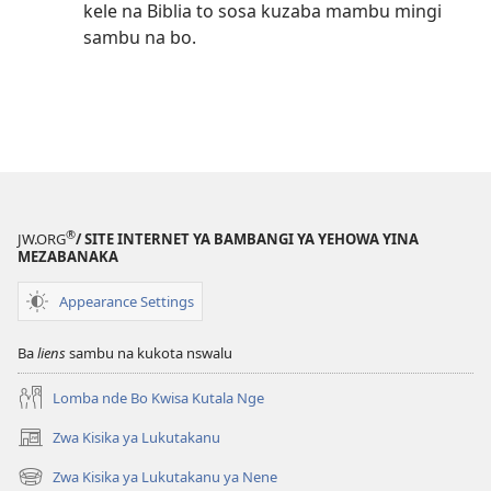
kele na Biblia to sosa kuzaba mambu mingi
sambu na bo.
®
JW.ORG
/ SITE INTERNET YA BAMBANGI YA YEHOWA YINA
MEZABANAKA
Appearance Settings
Ba
liens
sambu na kukota nswalu
Lomba nde Bo Kwisa Kutala Nge
Zwa Kisika ya Lukutakanu
(ke
kangula
Zwa Kisika ya Lukutakanu ya Nene
(ke
lutiti