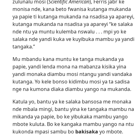
zulunalu mosi (
Scientific American
), Ferris jabr ke
monisa nde, kana beto fwanisa kutanga mukanda
ya papie ti kutanga mukanda na nsadisa ya apareyi,
kutanga mukanda na nsadisa ya apareyi “ke salaka
nde ntu ya muntu kulemba nswalu . . . mpi yo ke
salaka nde yandi kuka ve kuyibuka mambu ya yandi
tangaka.”
Mu mbandu kana muntu ke tanga mukanda ya
papie, yandi lenda mona na mabanza kisika yina
yandi monaka diambu mosi ntangu yandi vandaka
kutanga. Yo kele bonso kidimbu mosi ya ta sadisa
nge na kumona diaka diambu yango na mukanda.
Katula yo, bantu ya ke salaka bansosa me monaka
nde mbala mingi, bantu yina ke tangaka mambu na
mikanda ya papie, bo ke yibukaka mambu yango
mbote kuluta. Bo ke kangaka mambu yango na ntu
kukonda mpasi sambu bo
bakisaka
yo mbote.