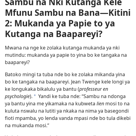
Sambu na Nki Kutanga Kele
Mfunu Sambu na Bana—Kitini
2: Mukanda ya Papie to ya
Kutanga na Baapareyi?
Mwana na nge ke zolaka kutanga mukanda ya nki
mutindu: mukanda ya papie to yina bo ke tangaka na
baapareyi?
Batoko mingi ta tuba nde bo ke zolaka mikanda yina
bo ke tangaka na baapareyi. Jean Twenge kele longi ya
ke longukaka bikalulu ya bantu (
professeur en
psychologie
).
Yandi ke tuba nde: “Sambu na ndonga
a
ya bantu yina me yikamaka na kubweta
lien
mosi to na
kuluta nswalu na lutiti ya nkaka na nima ya basegondi
fioti mpamba, yo lenda vanda mpasi nde bo tula dikebi
na mukanda mosi.”