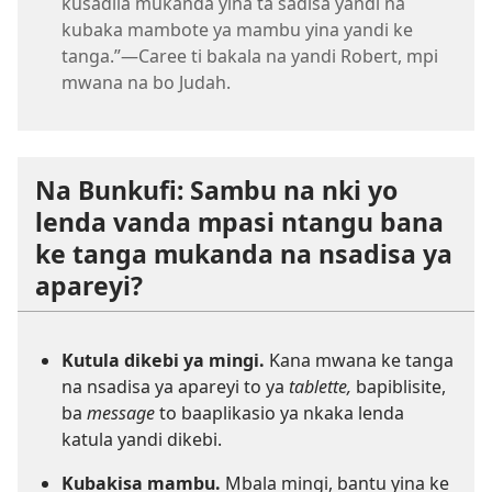
kusadila mukanda yina ta sadisa yandi na
kubaka mambote ya mambu yina yandi ke
tanga.”—Caree ti bakala na yandi Robert, mpi
mwana na bo Judah.
Na Bunkufi: Sambu na nki yo
lenda vanda mpasi ntangu bana
ke tanga mukanda na nsadisa ya
apareyi?
Kutula dikebi ya mingi.
Kana mwana ke tanga
na nsadisa ya apareyi to ya
tablette,
bapiblisite,
ba
message
to baaplikasio ya nkaka lenda
katula yandi dikebi.
Kubakisa mambu.
Mbala mingi, bantu yina ke