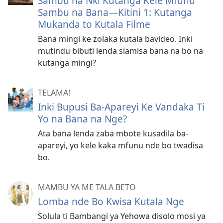
Sambu na Nki Kutanga Kele Mfunu
Sambu na Bana—Kitini 1: Kutanga
Mukanda to Kutala Filme
Bana mingi ke zolaka kutala bavideo. Inki
mutindu bibuti lenda siamisa bana na bo na
kutanga mingi?
TELAMA!
Inki Bupusi Ba-Apareyi Ke Vandaka Ti
Yo na Bana na Nge?
Ata bana lenda zaba mbote kusadila ba-
apareyi, yo kele kaka mfunu nde bo twadisa
bo.
MAMBU YA ME TALA BETO
Lomba nde Bo Kwisa Kutala Nge
Solula ti Bambangi ya Yehowa disolo mosi ya