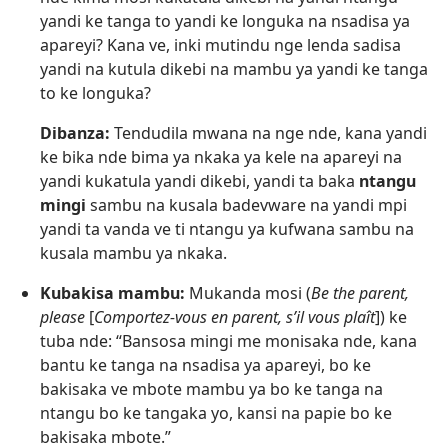
yandi ke tanga to yandi ke longuka na nsadisa ya
apareyi? Kana ve, inki mutindu nge lenda sadisa
yandi na kutula dikebi na mambu ya yandi ke tanga
to ke longuka?
Dibanza:
Tendudila mwana na nge nde, kana yandi
ke bika nde bima ya nkaka ya kele na apareyi na
yandi kukatula yandi dikebi, yandi ta baka
ntangu
mingi
sambu na kusala badevware na yandi mpi
yandi ta vanda ve ti ntangu ya kufwana sambu na
kusala mambu ya nkaka.
Kubakisa mambu:
Mukanda mosi (
Be the parent,
please
[
Comportez-​vous en parent, s’il vous plaît
]) ke
tuba nde: “Bansosa mingi me monisaka nde, kana
bantu ke tanga na nsadisa ya apareyi, bo ke
bakisaka ve mbote mambu ya bo ke tanga na
ntangu bo ke tangaka yo, kansi na papie bo ke
bakisaka mbote.”