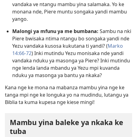
vandaka ve ntangu mambu yina salamaka. Yo ke
monana nde, Piere muntu songaka yandi mambu
yango.
Malongi ya mfunu ya me bumbana:
Sambu na nki
Piere bwisaka ntima ntangu bo songaka yandi nde
Yezu vandaka kusosa kukutana ti yandi? (
Marko
14:66-72
) Inki mutindu Yezu monisaka nde yandi
vandaka nduku ya masonga ya Piere? Inki mutindu
nge lenda landa mbandu ya Yezu mpi kuvanda
nduku ya masonga ya bantu ya nkaka?
Kana nge ke mona na mabanza mambu yina nge ke
tanga mpi nge ke longuka yo na mudindu, lutangu ya
Biblia ta kuma kupesa nge kiese mingi!
Mambu yina baleke ya nkaka ke
tuba