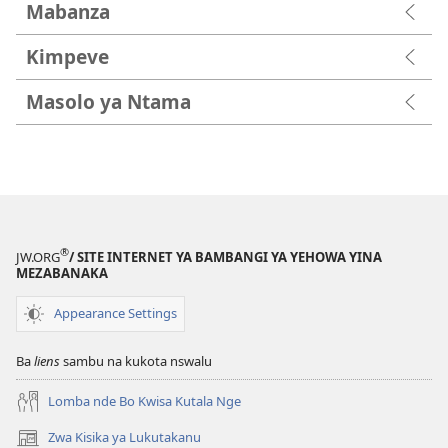
Mabanza
Kimpeve
Masolo ya Ntama
®
JW.ORG
/ SITE INTERNET YA BAMBANGI YA YEHOWA YINA
MEZABANAKA
Appearance Settings
Ba
liens
sambu na kukota nswalu
Lomba nde Bo Kwisa Kutala Nge
Zwa Kisika ya Lukutakanu
(ke