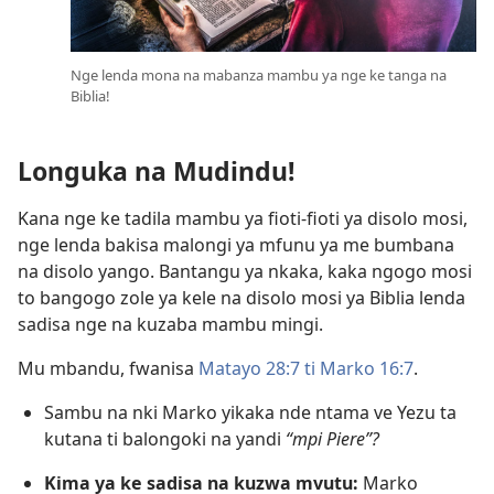
Nge lenda mona na mabanza mambu ya nge ke tanga na
Biblia!
Longuka na Mudindu!
Kana nge ke tadila mambu ya fioti-fioti ya disolo mosi,
nge lenda bakisa malongi ya mfunu ya me bumbana
na disolo yango. Bantangu ya nkaka, kaka ngogo mosi
to bangogo zole ya kele na disolo mosi ya Biblia lenda
sadisa nge na kuzaba mambu mingi.
Mu mbandu, fwanisa
Matayo 28:7 ti
Marko 16:7
.
Sambu na nki Marko yikaka nde ntama ve Yezu ta
kutana ti balongoki na yandi
“mpi Piere”?
Kima
ya ke sadisa na kuzwa mvutu:
Marko