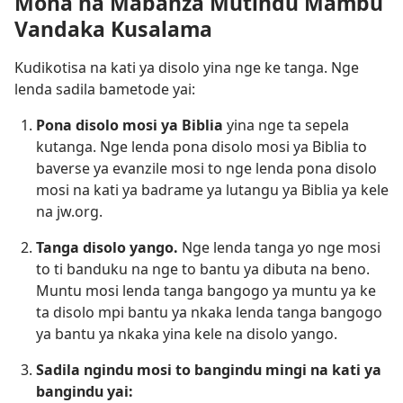
Mona na Mabanza Mutindu Mambu
Vandaka Kusalama
Kudikotisa na kati ya disolo yina nge ke tanga. Nge
lenda sadila bametode yai:
Pona disolo mosi ya Biblia
yina nge ta sepela
kutanga. Nge lenda pona disolo mosi ya Biblia to
baverse ya evanzile mosi to nge lenda pona disolo
mosi na kati ya badrame ya lutangu ya Biblia ya kele
na jw.org.
Tanga disolo yango.
Nge lenda tanga yo nge mosi
to ti banduku na nge to bantu ya dibuta na beno.
Muntu mosi lenda tanga bangogo ya muntu ya ke
ta disolo mpi bantu ya nkaka lenda tanga bangogo
ya bantu ya nkaka yina kele na disolo yango.
Sadila ngindu mosi to bangindu mingi na kati ya
bangindu yai: