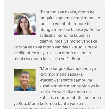
“Bantangu ya nkaka, mono ke
tangaka kapu mosi mpi mono ke
tadilaka yo mbote-mbote tii
ntangu mono ke bakisa yo. Yo ke
sadisaka mono na kubakisa
diambu mosi ya mono vandaka
kuzaba ve to ya mono vandaka kutudila ntete
ve dikebi. Yo ke yitukisaka mono na konso
mbala ya mono ke salaka yo.”—Bonnie.
“Mono longukaka mukanda ya
Ruti mpi mono sadilaka
Watchtower Library
sambu na
kuzaba mbote mambu yina yo ke
tubila. Yo sadisaka mono na
kubakisa mbote-mbote mukanda
ya Ruti. Mono ke lomba bantu yonso na