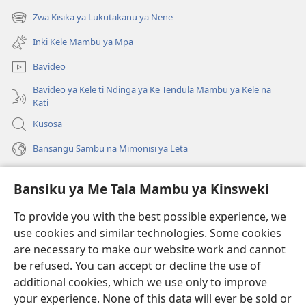
kangula
Zwa Kisika ya Lukutakanu ya Nene
(ke
lutiti
kangula
ya
Inki Kele Mambu ya Mpa
lutiti
mpa)
ya
Bavideo
mpa)
Bavideo ya Kele ti Ndinga ya Ke Tendula Mambu ya Kele na
Kati
Kusosa
Bansangu Sambu na Mimonisi ya Leta
Lusadisu
Bansiku ya Me Tala Mambu ya Kinsweki
Makabu
(ke
To provide you with the best possible experience, we
kangula
use cookies and similar technologies. Some cookies
lutiti
Watchtower BIBLIOTEKE NA INTERNET
are necessary to make our website work and cannot
(ke
ya
be refused. You can accept or decline the use of
kangula
mpa)
®
JW Hub
lutiti
additional cookies, which we use only to improve
(ke
ya
kangula
your experience. None of this data will ever be sold or
mpa)