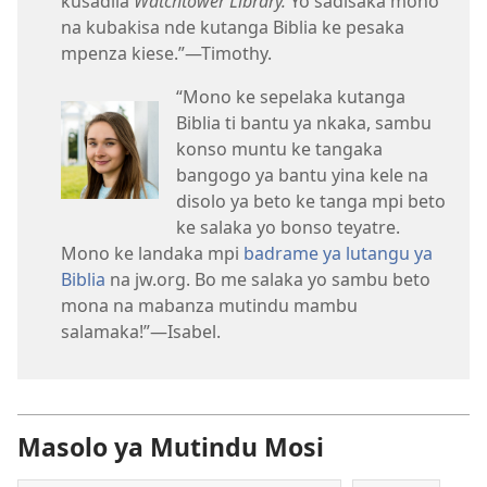
kusadila
Watchtower Library.
Yo sadisaka mono
na kubakisa nde kutanga Biblia ke pesaka
mpenza kiese.”—Timothy.
“Mono ke sepelaka kutanga
Biblia ti bantu ya nkaka, sambu
konso muntu ke tangaka
bangogo ya bantu yina kele na
disolo ya beto ke tanga mpi beto
ke salaka yo bonso teyatre.
Mono ke landaka mpi
badrame ya lutangu ya
Biblia
na jw.org. Bo me salaka yo sambu beto
mona na mabanza mutindu mambu
salamaka!”—Isabel.
Masolo ya Mutindu Mosi