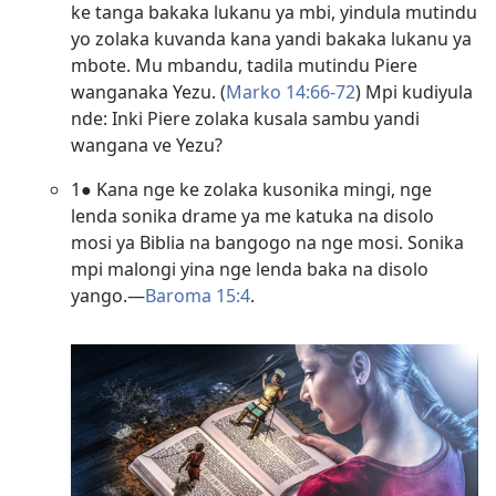
ke tanga bakaka lukanu ya mbi, yindula mutindu
yo zolaka kuvanda kana yandi bakaka lukanu ya
mbote. Mu mbandu, tadila mutindu Piere
wanganaka Yezu. (
Marko 14:66-72
) Mpi kudiyula
nde: Inki Piere zolaka kusala sambu yandi
wangana ve Yezu?
1● Kana nge ke zolaka kusonika mingi, nge
lenda sonika drame ya me katuka na disolo
mosi ya Biblia na bangogo na nge mosi. Sonika
mpi malongi yina nge lenda baka na disolo
yango.—
Baroma 15:4
.