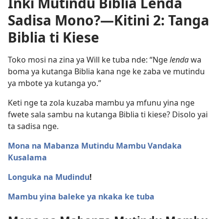
Inki Mutindu Biblia Lenda
Sadisa Mono?—Kitini 2: Tanga
Biblia ti Kiese
Toko mosi na zina ya Will ke tuba nde: “Nge
lenda
wa
boma ya kutanga Biblia kana nge ke zaba ve mutindu
ya mbote ya kutanga yo.”
Keti nge ta zola kuzaba mambu ya mfunu yina nge
fwete sala sambu na kutanga Biblia ti kiese? Disolo yai
ta sadisa nge.
Mona na Mabanza Mutindu Mambu Vandaka
Kusalama
Longuka na Mudindu
!
Mambu yina baleke ya nkaka ke tuba