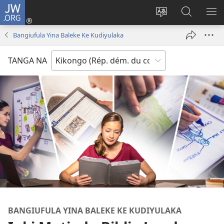
JW.ORG
Kukota
(ke
Soba
Kusosa
BA
kangula
ndinga
na
ME
Bangiufula Yina Baleke Ke Kudiyulaka
lutiti
ya
JW.ORG
ya
site
TANGA NA
mpa)
yai
BANGIUFULA YINA BALEKE KE KUDIYULAKA