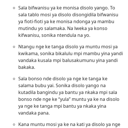
Sala bifwanisu ya ke monisa disolo yango. To
sala tablo mosi ya disolo disongidila bifwanisu
ya fioti-fioti ya ke monisa ndonga ya mambu
mutindu yo salamaka. Na lweka ya konso
kifwanisu, sonika ntendula na yo.
Ntangu nge ke tanga disolo ya muntu mosi ya
kwikama, sonika bikalulu mpi mambu yina yandi
vandaka kusala mpi balusakumunu yina yandi
bakaka.
Sala bonso nde disolo ya nge ke tanga ke
salama bubu yai. Sonika disolo yango na
kutadila bangindu ya bantu ya nkaka mpi sala
bonso nde nge ke “yula” muntu ya ke na disolo
ya nge ke tanga mpi bantu ya nkaka yina
vandaka pana.
Kana muntu mosi ya ke na kati ya disolo ya nge