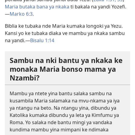
Maria butaka bana ya nkaka
ti bakala na yandi Yozefi.
—
Marko 6:3
.
Biblia ke tubaka nde Maria kumaka longoki ya Yezu.
Kansi yo ke tubaka diaka ve mambu ya nkaka sambu
na yandi.—
Bisalu 1:14
Sambu na nki bantu ya nkaka ke
monaka Maria bonso mama ya
Nzambi?
Mambu ya ntete yina bantu salaka sambu na
kusambila Maria salamaka na mvu-nkama ya iya
ya ntangu na beto. Na ntangu yina, dibundu ya
Katolika kumaka dibundu ya leta ya Kimfumu ya
Roma. Yo salaka nde bantu mingi ya vandaka
kundima mambu yina mimpani ke ndimaka