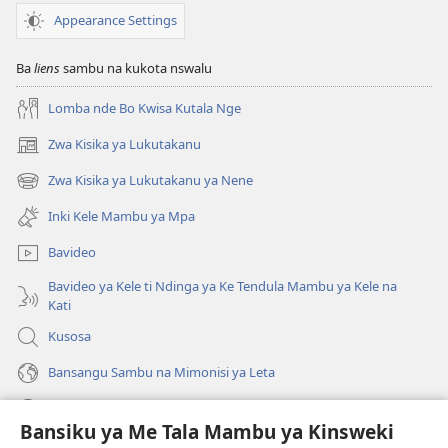
Appearance Settings
Ba
liens
sambu na kukota nswalu
Lomba nde Bo Kwisa Kutala Nge
Zwa Kisika ya Lukutakanu
(ke
kangula
Zwa Kisika ya Lukutakanu ya Nene
(ke
lutiti
kangula
ya
Inki Kele Mambu ya Mpa
lutiti
mpa)
ya
Bavideo
mpa)
Bavideo ya Kele ti Ndinga ya Ke Tendula Mambu ya Kele na
Kati
Kusosa
Bansangu Sambu na Mimonisi ya Leta
Lusadisu
Bansiku ya Me Tala Mambu ya Kinsweki