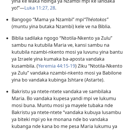
yina ke waka ndinga ya Nzambi mpi ke landaka
yo!”—
Luka 11:27, 28
.
Bangogo “Mama ya Nzambi” mpi
“Théotokos”
(muntu yina butaka Nzambi) kele ve na Biblia.
Biblia sadilaka ngogo “Ntotila-Nkento ya Zulu”
sambu na kutubila Maria ve, kansi sambu na
kutubila nzambi-nkento mosi ya luvunu yina bantu
ya Izraele yina kumaka ba-aposta vandaka
kusambila. (
Yeremia 44:15-19
) Ziku “Ntotila-Nkento
ya Zulu” vandaka nzambi-nkento mosi ya Babilone
yina bo vandaka kubinga Ishtare (Astarte).
Bakristu ya ntete-ntete vandaka ve sambilaka
Maria. Bo vandaka kupesa yandi mpi ve lukumu
mosi buna. Muntu mosi ya mayele tubaka nde
Bakristu ya ntete-ntete “vandaka kubuya lusambu
ya biteki mpi yo ke monana nde bo vandaka
kubanga nde kana bo me pesa Maria lukumu ya