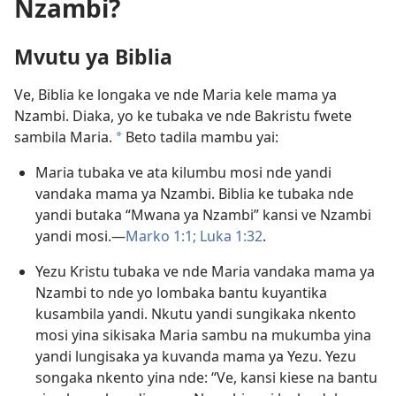
Nzambi?
Mvutu ya Biblia
Ve, Biblia ke longaka ve nde Maria kele mama ya
Nzambi. Diaka, yo ke tubaka ve nde Bakristu fwete
sambila Maria.
Beto tadila mambu yai:
a
Maria tubaka ve ata kilumbu mosi nde yandi
vandaka mama ya Nzambi. Biblia ke tubaka nde
yandi butaka “Mwana ya Nzambi” kansi ve Nzambi
yandi mosi.—
Marko 1:1;
Luka 1:32
.
Yezu Kristu tubaka ve nde Maria vandaka mama ya
Nzambi to nde yo lombaka bantu kuyantika
kusambila yandi. Nkutu yandi sungikaka nkento
mosi yina sikisaka Maria sambu na mukumba yina
yandi lungisaka ya kuvanda mama ya Yezu. Yezu
songaka nkento yina nde: “Ve, kansi kiese na bantu