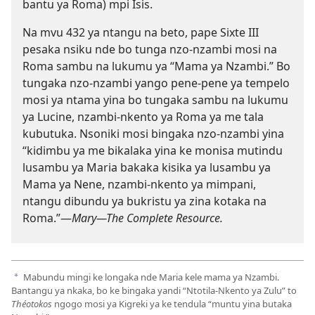
bantu ya Roma) mpi Isis.
Na mvu 432 ya ntangu na beto, pape Sixte III
pesaka nsiku nde bo tunga nzo-nzambi mosi na
Roma sambu na lukumu ya “Mama ya Nzambi.” Bo
tungaka nzo-nzambi yango pene-pene ya tempelo
mosi ya ntama yina bo tungaka sambu na lukumu
ya Lucine, nzambi-nkento ya Roma ya me tala
kubutuka. Nsoniki mosi bingaka nzo-nzambi yina
“kidimbu ya me bikalaka yina ke monisa mutindu
lusambu ya Maria bakaka kisika ya lusambu ya
Mama ya Nene, nzambi-nkento ya mimpani,
ntangu dibundu ya bukristu ya zina kotaka na
Roma.”—
Mary—The Complete Resource.
Mabundu mingi ke longaka nde Maria kele mama ya Nzambi.
a
Bantangu ya nkaka, bo ke bingaka yandi “Ntotila-Nkento ya Zulu” to
Théotokos
ngogo mosi ya Kigreki ya ke tendula “muntu yina butaka