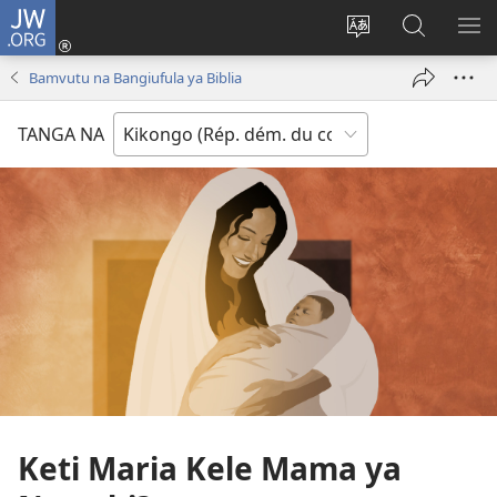
JW.ORG
Kukota
(ke
Soba
Kusosa
BA
kangula
ndinga
na
ME
Bamvutu na Bangiufula ya Biblia
lutiti
ya
JW.ORG
ya
site
TANGA NA
mpa)
yai
Keti Maria Kele Mama ya