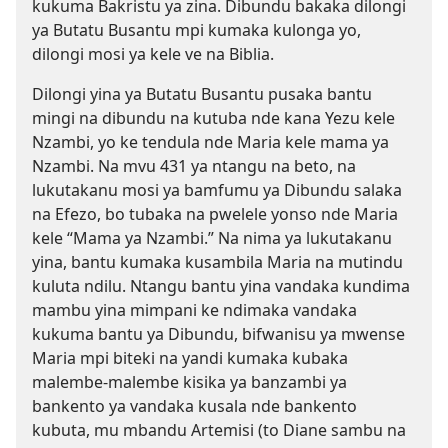
kukuma Bakristu ya zina. Dibundu bakaka dilongi
ya Butatu Busantu mpi kumaka kulonga yo,
dilongi mosi ya kele ve na Biblia.
Dilongi yina ya Butatu Busantu pusaka bantu
mingi na dibundu na kutuba nde kana Yezu kele
Nzambi, yo ke tendula nde Maria kele mama ya
Nzambi. Na mvu 431 ya ntangu na beto, na
lukutakanu mosi ya bamfumu ya Dibundu salaka
na Efezo, bo tubaka na pwelele yonso nde Maria
kele “Mama ya Nzambi.” Na nima ya lukutakanu
yina, bantu kumaka kusambila Maria na mutindu
kuluta ndilu. Ntangu bantu yina vandaka kundima
mambu yina mimpani ke ndimaka vandaka
kukuma bantu ya Dibundu, bifwanisu ya mwense
Maria mpi biteki na yandi kumaka kubaka
malembe-malembe kisika ya banzambi ya
bankento ya vandaka kusala nde bankento
kubuta, mu mbandu Artemisi (to Diane sambu na