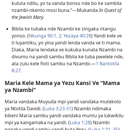
kuluta ndilu, yo ta vanda bonso nde bo ke sambila
nzambi-nkento mosi buna.”—Mukanda
In Quest of
the Jewish Mary.
Biblia ke tubaka nde Nzambi ke zingaka ntangu
yonso. (
Nkunga 90:1, 2;
Yezaya 40:28
) Yandi kele ve
ti luyantiku, yo yina yandi lenda vanda ve ti mama.
Diaka, Maria lendaka ve kukuka kunata Nzambi na
divumu na yandi sambu Biblia ke tuba pwelele nde,
ata zulu kele fioti sambu na Nzambi.—
1 Bantotila
8:27
.
Maria Kele Mama ya Yezu Kansi Ve “Mama
ya Nzambi”
Maria vandaka Muyuda mpi yandi vandaka mutekolo
ya Ntotila Davidi. (
Luka 3:23-31
) Nzambi ndimaka
kibeni Maria sambu yandi vandaka muntu ya lukwikilu
mpi ya kangamaka na yandi. (
Luka 1:28
) Nzambi
ponaka yandi sambu yandi buta Yezu. (
Luka 1:31,
35
)