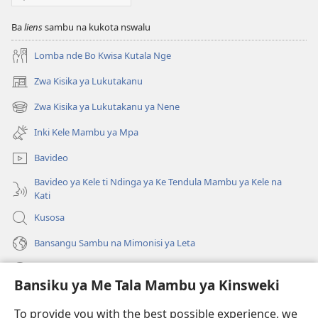
Ba
liens
sambu na kukota nswalu
Lomba nde Bo Kwisa Kutala Nge
Zwa Kisika ya Lukutakanu
(ke
kangula
Zwa Kisika ya Lukutakanu ya Nene
(ke
lutiti
kangula
ya
Inki Kele Mambu ya Mpa
lutiti
mpa)
ya
Bavideo
mpa)
Bavideo ya Kele ti Ndinga ya Ke Tendula Mambu ya Kele na
Kati
Kusosa
Bansangu Sambu na Mimonisi ya Leta
Lusadisu
Bansiku ya Me Tala Mambu ya Kinsweki
Makabu
(ke
To provide you with the best possible experience, we