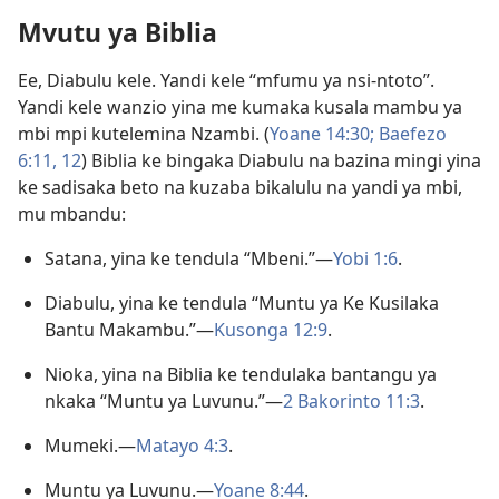
Mvutu ya Biblia
Ee, Diabulu kele. Yandi kele “mfumu ya nsi-ntoto”.
Yandi kele wanzio yina me kumaka kusala mambu ya
mbi mpi kutelemina Nzambi. (
Yoane 14:30;
Baefezo
6:11, 12
) Biblia ke bingaka Diabulu na bazina mingi yina
ke sadisaka beto na kuzaba bikalulu na yandi ya mbi,
mu mbandu:
Satana, yina ke tendula “Mbeni.”—
Yobi 1:6
.
Diabulu, yina ke tendula “Muntu ya Ke Kusilaka
Bantu Makambu.”—
Kusonga 12:9
.
Nioka, yina na Biblia ke tendulaka bantangu ya
nkaka “Muntu ya Luvunu.”—
2 Bakorinto 11:3
.
Mumeki.—
Matayo 4:3
.
Muntu ya Luvunu.—
Yoane 8:44
.