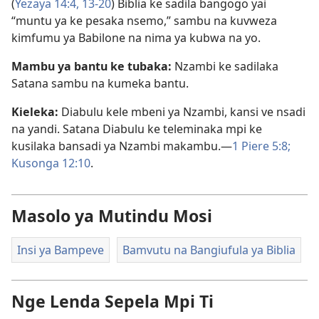
(
Yezaya 14:4,
13-20
) Biblia ke sadila bangogo yai
“muntu ya ke pesaka nsemo,” sambu na kuvweza
kimfumu ya Babilone na nima ya kubwa na yo.
Mambu ya bantu ke tubaka:
Nzambi ke sadilaka
Satana sambu na kumeka bantu.
Kieleka:
Diabulu kele mbeni ya Nzambi, kansi ve nsadi
na yandi. Satana Diabulu ke teleminaka mpi ke
kusilaka bansadi ya Nzambi makambu.—
1 Piere 5:8;
Kusonga 12:10
.
Masolo ya Mutindu Mosi
Insi ya Bampeve
Bamvutu na Bangiufula ya Biblia
Nge Lenda Sepela Mpi Ti