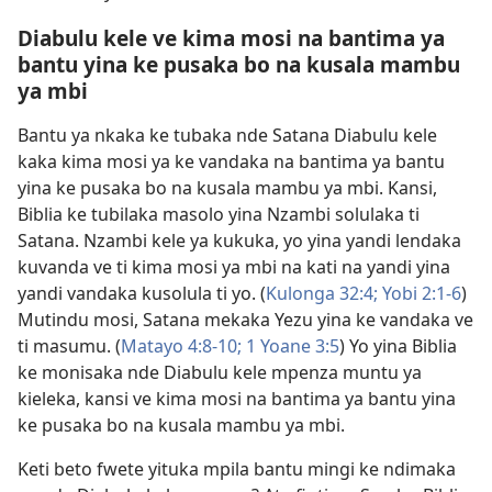
Diabulu kele ve kima mosi na bantima ya
bantu yina ke pusaka bo na kusala mambu
ya mbi
Bantu ya nkaka ke tubaka nde Satana Diabulu kele
kaka kima mosi ya ke vandaka na bantima ya bantu
yina ke pusaka bo na kusala mambu ya mbi. Kansi,
Biblia ke tubilaka masolo yina Nzambi solulaka ti
Satana. Nzambi kele ya kukuka, yo yina yandi lendaka
kuvanda ve ti kima mosi ya mbi na kati na yandi yina
yandi vandaka kusolula ti yo. (
Kulonga 32:4;
Yobi 2:1-6
)
Mutindu mosi, Satana mekaka Yezu yina ke vandaka ve
ti masumu. (
Matayo 4:8-10;
1 Yoane 3:5
) Yo yina Biblia
ke monisaka nde Diabulu kele mpenza muntu ya
kieleka, kansi ve kima mosi na bantima ya bantu yina
ke pusaka bo na kusala mambu ya mbi.
Keti beto fwete yituka mpila bantu mingi ke ndimaka