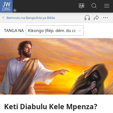
JW.ORG
Kukota
(ke
Soba
Kusosa
BA
kangula
ndinga
na
ME
Bamvutu na Bangiufula ya Biblia
lutiti
ya
JW.ORG
ya
site
TANGA NA
mpa)
yai
Keti Diabulu Kele Mpenza?