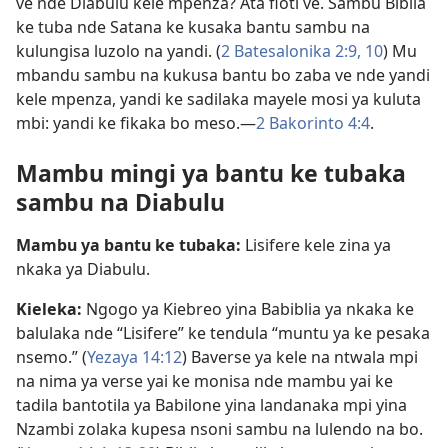
ve nde Diabulu kele mpenza? Ata fioti ve. Sambu Biblia
ke tuba nde Satana ke kusaka bantu sambu na
kulungisa luzolo na yandi. (
2 Batesalonika 2:9, 10
) Mu
mbandu sambu na kukusa bantu bo zaba ve nde yandi
kele mpenza, yandi ke sadilaka mayele mosi ya kuluta
mbi: yandi ke fikaka bo meso.—
2 Bakorinto 4:4
.
Mambu mingi ya bantu ke tubaka
sambu na Diabulu
Mambu ya bantu ke tubaka:
Lisifere kele zina ya
nkaka ya Diabulu.
Kieleka:
Ngogo ya Kiebreo yina Babiblia ya nkaka ke
balulaka nde “Lisifere” ke tendula “muntu ya ke pesaka
nsemo.” (
Yezaya 14:12
) Baverse ya kele na ntwala mpi
na nima ya verse yai ke monisa nde mambu yai ke
tadila bantotila ya Babilone yina landanaka mpi yina
Nzambi zolaka kupesa nsoni sambu na lulendo na bo.