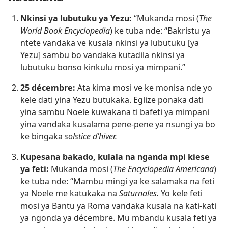
Nkinsi ya lubutuku ya Yezu:
“Mukanda mosi (
The
World Book Encyclopedia
) ke tuba nde: “Bakristu ya
ntete vandaka ve kusala nkinsi ya lubutuku [ya
Yezu] sambu bo vandaka kutadila nkinsi ya
lubutuku bonso kinkulu mosi ya mimpani.”
25 décembre:
Ata kima mosi ve ke monisa nde yo
kele dati yina Yezu butukaka. Eglize ponaka dati
yina sambu Noele kuwakana ti bafeti ya mimpani
yina vandaka kusalama pene-pene ya nsungi ya bo
ke bingaka
solstice d’hiver.
Kupesana bakado, kulala na nganda mpi kiese
ya feti:
Mukanda mosi (
The Encyclopedia Americana
)
ke tuba nde: “Mambu mingi ya ke salamaka na feti
ya Noele me katukaka na
Saturnales.
Yo kele feti
mosi ya Bantu ya Roma vandaka kusala na kati-kati
ya ngonda ya décembre. Mu mbandu kusala feti ya