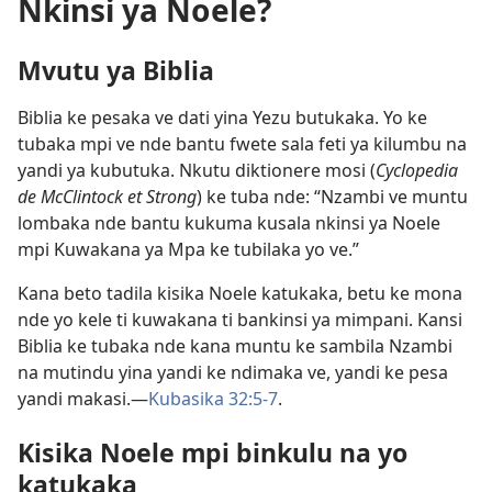
Nkinsi ya Noele?
Mvutu ya Biblia
Biblia ke pesaka ve dati yina Yezu butukaka. Yo ke
tubaka mpi ve nde bantu fwete sala feti ya kilumbu na
yandi ya kubutuka. Nkutu diktionere mosi (
Cyclopedia
de McClintock et Strong
) ke tuba nde: “Nzambi ve muntu
lombaka nde bantu kukuma kusala nkinsi ya Noele
mpi Kuwakana ya Mpa ke tubilaka yo ve.”
Kana beto tadila kisika Noele katukaka, betu ke mona
nde yo kele ti kuwakana ti bankinsi ya mimpani. Kansi
Biblia ke tubaka nde kana muntu ke sambila Nzambi
na mutindu yina yandi ke ndimaka ve, yandi ke pesa
yandi makasi.—
Kubasika 32:5-7
.
Kisika Noele mpi binkulu na yo
katukaka