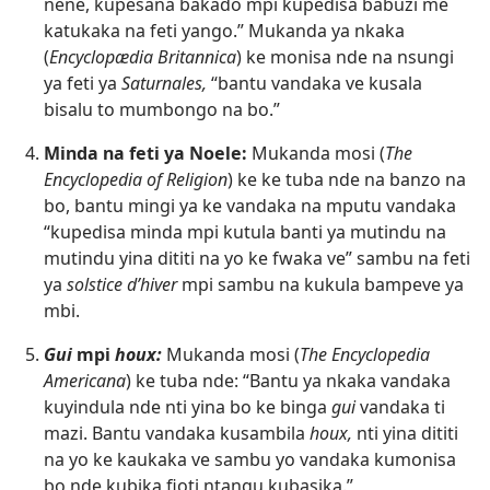
nene, kupesana bakado mpi kupedisa babuzi me
katukaka na feti yango.” Mukanda ya nkaka
(
Encyclopædia Britannica
) ke monisa nde na nsungi
ya feti ya
Saturnales,
“bantu vandaka ve kusala
bisalu to mumbongo na bo.”
Minda na feti ya Noele:
Mukanda mosi (
The
Encyclopedia of Religion
) ke ke tuba nde na banzo na
bo, bantu mingi ya ke vandaka na mputu vandaka
“kupedisa minda mpi kutula banti ya mutindu na
mutindu yina dititi na yo ke fwaka ve” sambu na feti
ya
solstice d’hiver
mpi sambu na kukula bampeve ya
mbi.
Gui
mpi
houx:
Mukanda mosi (
The Encyclopedia
Americana
) ke tuba nde: “Bantu ya nkaka vandaka
kuyindula nde nti yina bo ke binga
gui
vandaka ti
mazi. Bantu vandaka kusambila
houx,
nti yina dititi
na yo ke kaukaka ve sambu yo vandaka kumonisa
bo nde kubika fioti ntangu kubasika.”