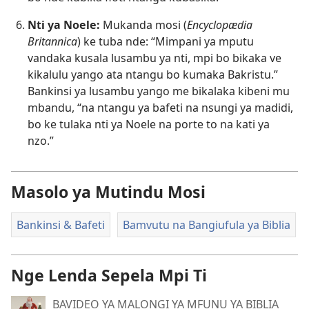
Nti ya Noele:
Mukanda mosi (
Encyclopædia
Britannica
) ke tuba nde: “Mimpani ya mputu
vandaka kusala lusambu ya nti, mpi bo bikaka ve
kikalulu yango ata ntangu bo kumaka Bakristu.”
Bankinsi ya lusambu yango me bikalaka kibeni mu
mbandu, “na ntangu ya bafeti na nsungi ya madidi,
bo ke tulaka nti ya Noele na porte to na kati ya
nzo.”
Masolo ya Mutindu Mosi
Bankinsi & Bafeti
Bamvutu na Bangiufula ya Biblia
Nge Lenda Sepela Mpi Ti
BAVIDEO YA MALONGI YA MFUNU YA BIBLIA