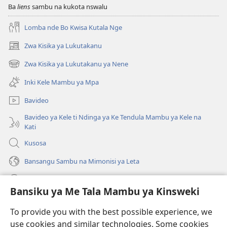
Ba
liens
sambu na kukota nswalu
Lomba nde Bo Kwisa Kutala Nge
Zwa Kisika ya Lukutakanu
(ke
kangula
Zwa Kisika ya Lukutakanu ya Nene
(ke
lutiti
kangula
ya
Inki Kele Mambu ya Mpa
lutiti
mpa)
ya
Bavideo
mpa)
Bavideo ya Kele ti Ndinga ya Ke Tendula Mambu ya Kele na
Kati
Kusosa
Bansangu Sambu na Mimonisi ya Leta
Lusadisu
Bansiku ya Me Tala Mambu ya Kinsweki
Makabu
(ke
To provide you with the best possible experience, we
kangula
use cookies and similar technologies. Some cookies