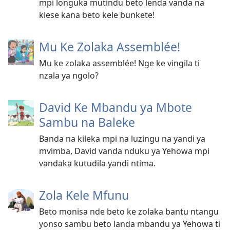
mpi longuka mutindu beto lenda vanda na
kiese kana beto kele bunkete!
Mu Ke Zolaka Assemblée!
Mu ke zolaka assemblée! Nge ke vingila ti
nzala ya ngolo?
David Ke Mbandu ya Mbote
Sambu na Baleke
Banda na kileka mpi na luzingu na yandi ya
mvimba, David vanda nduku ya Yehowa mpi
vandaka kutudila yandi ntima.
Zola Kele Mfunu
Beto monisa nde beto ke zolaka bantu ntangu
yonso sambu beto landa mbandu ya Yehowa ti