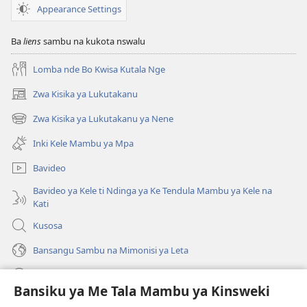
Appearance Settings
Bankunga
Nkaka
ya
Ba
liens
sambu na kukota nswalu
Nkaka
Lomba nde Bo Kwisa Kutala Nge
Zwa Kisika ya Lukutakanu
(ke
kangula
Zwa Kisika ya Lukutakanu ya Nene
(ke
lutiti
kangula
ya
Inki Kele Mambu ya Mpa
lutiti
mpa)
ya
Bavideo
mpa)
Bavideo ya Kele ti Ndinga ya Ke Tendula Mambu ya Kele na
Kati
Kusosa
Bansangu Sambu na Mimonisi ya Leta
Lusadisu
Bansiku ya Me Tala Mambu ya Kinsweki