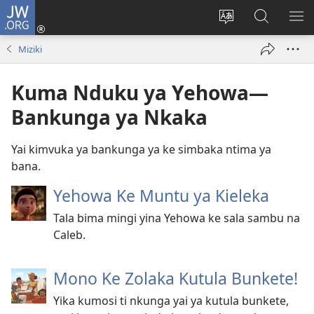
JW.ORG
Kukota
(ke
Soba
Kusosa
BA
kangula
ndinga
na
ME
Miziki
lutiti
ya
JW.ORG
ya
site
Kuma Nduku ya Yehowa—
mpa)
yai
Bankunga ya Nkaka
Yai kimvuka ya bankunga ya ke simbaka ntima ya
bana.
Yehowa Ke Muntu ya Kieleka
Tala bima mingi yina Yehowa ke sala sambu na
Caleb.
Mono Ke Zolaka Kutula Bunkete!
Yika kumosi ti nkunga yai ya kutula bunkete,