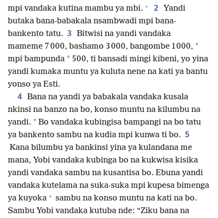
+
2
mpi vandaka kutina mambu ya mbi.
Yandi
butaka bana-babakala nsambwadi mpi bana-
3
bankento tatu.
Bitwisi na yandi vandaka
*
mameme 7 000, bashamo 3 000, bangombe 1 000,
*
mpi bampunda
500, ti bansadi mingi kibeni, yo yina
yandi kumaka muntu ya kuluta nene na kati ya bantu
yonso ya Esti.
4
Bana na yandi ya babakala vandaka kusala
nkinsi na banzo na bo, konso muntu na kilumbu na
*
yandi.
Bo vandaka kubingisa bampangi na bo tatu
5
ya bankento sambu na kudia mpi kunwa ti bo.
Kana bilumbu ya bankinsi yina ya kulandana me
mana, Yobi vandaka kubinga bo na kukwisa kisika
yandi vandaka sambu na kusantisa bo. Ebuna yandi
vandaka kutelama na suka-suka mpi kupesa bimenga
+
ya kuyoka
sambu na konso muntu na kati na bo.
Sambu Yobi vandaka kutuba nde: “Ziku bana na