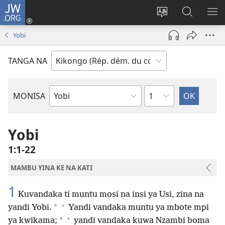
JW.ORG
Kukota
(ke
Soba
Kusosa
BA
kangula
ndinga
na
ME
Yobi
lutiti
ya
JW.ORG
ya
site
TANGA NA
mpa)
yai
Kapu
MONISA
Mikanda
ya
Biblia
Yobi
1:1-22
MAMBU YINA KE NA KATI
1
Kuvandaka ti muntu mosi na insi ya Usi, zina na
+
*
yandi Yobi.
Yandi vandaka muntu ya mbote mpi
+
*
ya kwikama;
yandi vandaka kuwa Nzambi boma