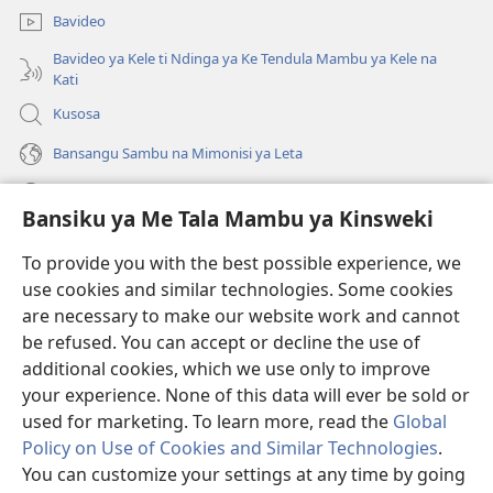
ya
Bavideo
mpa)
Bavideo ya Kele ti Ndinga ya Ke Tendula Mambu ya Kele na
Kati
Kusosa
Bansangu Sambu na Mimonisi ya Leta
Lusadisu
Bansiku ya Me Tala Mambu ya Kinsweki
Makabu
(ke
To provide you with the best possible experience, we
kangula
use cookies and similar technologies. Some cookies
lutiti
Watchtower BIBLIOTEKE NA INTERNET
are necessary to make our website work and cannot
(ke
ya
be refused. You can accept or decline the use of
kangula
mpa)
®
JW Hub
lutiti
additional cookies, which we use only to improve
(ke
ya
kangula
your experience. None of this data will ever be sold or
mpa)
lutiti
used for marketing. To learn more, read the
Global
ya
Policy on Use of Cookies and Similar Technologies
.
mpa)
You can customize your settings at any time by going
Copyright
© 2026 Watch Tower Bible and Tract Society of Pennsylvania.