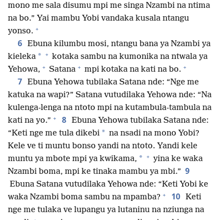
mono me sala disumu mpi me singa Nzambi na ntima
na bo.” Yai mambu Yobi vandaka kusala ntangu
+
yonso.
6
Ebuna kilumbu mosi, ntangu bana ya Nzambi ya
+
*
kieleka
kotaka sambu na kumonika na ntwala ya
+
+
+
Yehowa,
Satana
mpi kotaka na kati na bo.
7
Ebuna Yehowa tubilaka Satana nde: “Nge me
katuka na wapi?” Satana vutudilaka Yehowa nde: “Na
kulenga-lenga na ntoto mpi na kutambula-tambula na
+
8
kati na yo.”
Ebuna Yehowa tubilaka Satana nde:
*
“Keti nge me tula dikebi
na nsadi na mono Yobi?
Kele ve ti muntu bonso yandi na ntoto. Yandi kele
+
*
muntu ya mbote mpi ya kwikama,
yina ke waka
9
Nzambi boma, mpi ke tinaka mambu ya mbi.”
Ebuna Satana vutudilaka Yehowa nde: “Keti Yobi ke
+
10
waka Nzambi boma sambu na mpamba?
Keti
nge me tulaka ve lupangu ya lutaninu na nziunga na