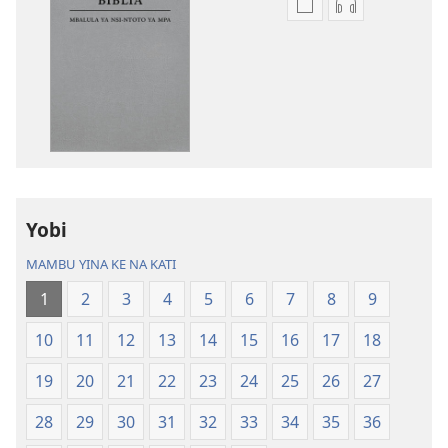
Bisika
Bisika
ya
ya
kupona
kupona
sambu
sambu
na
na
kubaka
kubaka
mikanda
mambu
na
ya
internet
kuwikidila
Yobi
Biblia
Biblia
—
—
MAMBU YINA KE NA KATI
Mbalula
Mbalula
1
2
3
4
5
6
7
8
9
ya
ya
Nsi-
Nsi-
10
11
12
13
14
15
16
17
18
Ntoto
Ntoto
ya
ya
19
20
21
22
23
24
25
26
27
Mpa
Mpa
28
29
30
31
32
33
34
35
36
(Kubasika
(Kubasika
ya
ya