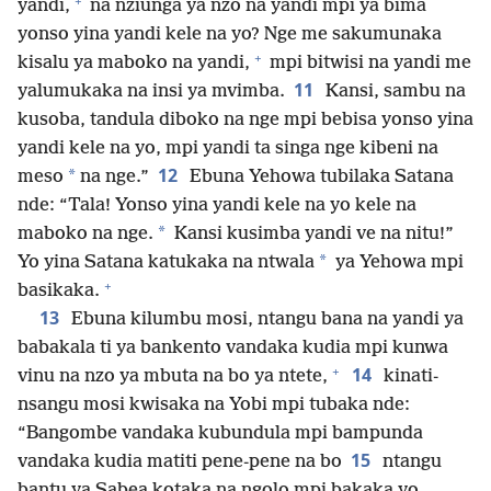
+
yandi,
na nziunga ya nzo na yandi mpi ya bima
yonso yina yandi kele na yo? Nge me sakumunaka
+
kisalu ya maboko na yandi,
mpi bitwisi na yandi me
11
yalumukaka na insi ya mvimba.
Kansi, sambu na
kusoba, tandula diboko na nge mpi bebisa yonso yina
yandi kele na yo, mpi yandi ta singa nge kibeni na
12
*
meso
na nge.”
Ebuna Yehowa tubilaka Satana
nde: “Tala! Yonso yina yandi kele na yo kele na
*
maboko na nge.
Kansi kusimba yandi ve na nitu!”
*
Yo yina Satana katukaka na ntwala
ya Yehowa mpi
+
basikaka.
13
Ebuna kilumbu mosi, ntangu bana na yandi ya
babakala ti ya bankento vandaka kudia mpi kunwa
+
14
vinu na nzo ya mbuta na bo ya ntete,
kinati-
nsangu mosi kwisaka na Yobi mpi tubaka nde:
“Bangombe vandaka kubundula mpi bampunda
15
vandaka kudia matiti pene-pene na bo
ntangu
bantu ya Sabea kotaka na ngolo mpi bakaka yo,