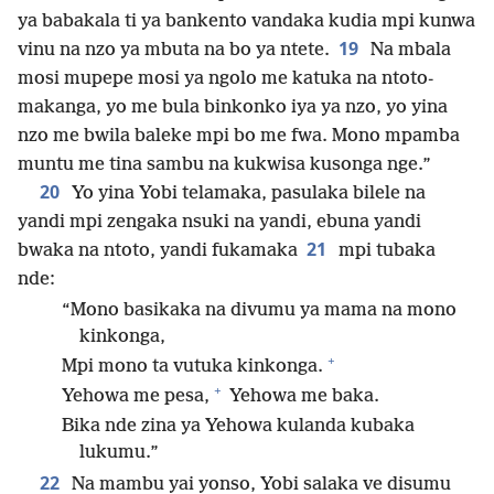
ya babakala ti ya bankento vandaka kudia mpi kunwa
19
vinu na nzo ya mbuta na bo ya ntete.
Na mbala
mosi mupepe mosi ya ngolo me katuka na ntoto-
makanga, yo me bula binkonko iya ya nzo, yo yina
nzo me bwila baleke mpi bo me fwa. Mono mpamba
muntu me tina sambu na kukwisa kusonga nge.”
20
Yo yina Yobi telamaka, pasulaka bilele na
yandi mpi zengaka nsuki na yandi, ebuna yandi
21
bwaka na ntoto, yandi fukamaka
mpi tubaka
nde:
“Mono basikaka na divumu ya mama na mono
kinkonga,
+
Mpi mono ta vutuka kinkonga.
+
Yehowa me pesa,
Yehowa me baka.
Bika nde zina ya Yehowa kulanda kubaka
lukumu.”
22
Na mambu yai yonso, Yobi salaka ve disumu