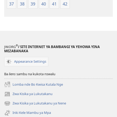
37
38
39
40
41
42
2015)
2015)
®
JW.ORG
/ SITE INTERNET YA BAMBANGI YA YEHOWA YINA
MEZABANAKA
Appearance Settings
Ba
liens
sambu na kukota nswalu
Lomba nde Bo Kwisa Kutala Nge
Zwa Kisika ya Lukutakanu
(ke
kangula
Zwa Kisika ya Lukutakanu ya Nene
(ke
lutiti
kangula
ya
Inki Kele Mambu ya Mpa
lutiti
mpa)