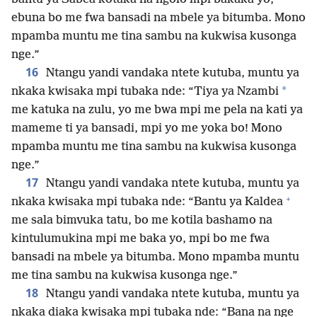
ebuna bo me fwa bansadi na mbele ya bitumba. Mono
mpamba muntu me tina sambu na kukwisa kusonga
nge.”
16
Ntangu yandi vandaka ntete kutuba, muntu ya
*
nkaka kwisaka mpi tubaka nde: “Tiya ya Nzambi
me katuka na zulu, yo me bwa mpi me pela na kati ya
mameme ti ya bansadi, mpi yo me yoka bo! Mono
mpamba muntu me tina sambu na kukwisa kusonga
nge.”
17
Ntangu yandi vandaka ntete kutuba, muntu ya
+
nkaka kwisaka mpi tubaka nde: “Bantu ya Kaldea
me sala bimvuka tatu, bo me kotila bashamo na
kintulumukina mpi me baka yo, mpi bo me fwa
bansadi na mbele ya bitumba. Mono mpamba muntu
me tina sambu na kukwisa kusonga nge.”
18
Ntangu yandi vandaka ntete kutuba, muntu ya
nkaka diaka kwisaka mpi tubaka nde: “Bana na nge