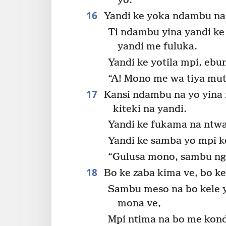
yo.
16
Yandi ke yoka ndambu na 
Ti ndambu yina yandi ke
yandi me fuluka.
Yandi ke yotila mpi, ebu
“A! Mono me wa tiya muti
17
Kansi ndambu na yo yina m
kiteki na yandi.
Yandi ke fukama na ntwa
Yandi ke samba yo mpi k
“Gulusa mono, sambu ng
18
Bo ke zaba kima ve, bo ke
Sambu meso na bo kele y
mona ve,
Mpi ntima na bo me kon