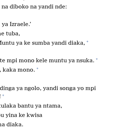
 na diboko na yandi nde:
ya Izraele.’
e tuba,
+
untu ya ke sumba yandi diaka,
+
te mpi mono kele muntu ya nsuka.
+
, kaka mono.
dinga ya ngolo, yandi songa yo mpi
+
!
ulaka bantu ya ntama,
u yina ke kwisa
a diaka.