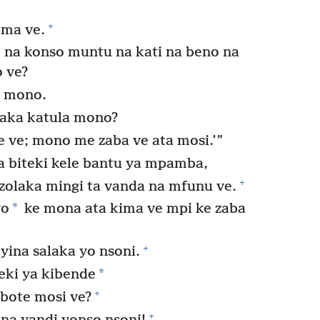
+
ma ve.
 na konso muntu na kati na beno na
o ve?
 mono.
kaka katula mono?
e ve; mono me zaba ve ata mosi.’”
a biteki kele bantu ya mpamba,
+
zolaka mingi ta vanda na mfunu ve.
*
yo
ke mona ata kima ve mpi ke zaba
+
yina salaka yo nsoni.
*
teki ya kibende
+
bote mosi ve?
+