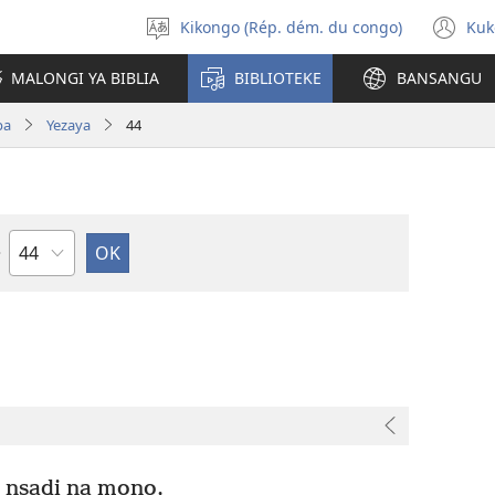
Kikongo (Rép. dém. du congo)
Kuk
Sola
(k
ndinga
ka
MALONGI YA BIBLIA
BIBLIOTEKE
BANSANGU
lut
ya
pa
Yezaya
44
mp
Kapu
 nsadi na mono,