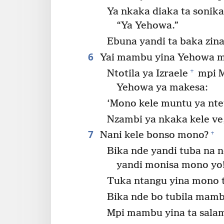
Ya nkaka diaka ta sonika
“Ya Yehowa.”
Ebuna yandi ta baka zina 
6
Yai mambu yina Yehowa m
+
Ntotila ya Izraele
mpi M
Yehowa ya makesa:
‘Mono kele muntu ya nte
Nzambi ya nkaka kele ve
7
+
Nani kele bonso mono?
Bika nde yandi tuba na n
yandi monisa mono yo
Tuka ntangu yina mono t
Bika nde bo tubila mamb
Mpi mambu yina ta salam