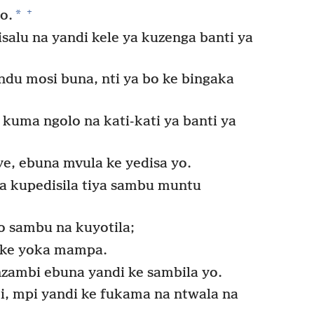
+
*
o.
salu na yandi kele ya kuzenga banti ya
indu mosi buna, nti ya bo ke bingaka
 kuma ngolo na kati-kati ya banti ya
iye, ebuna mvula ke yedisa yo.
 kupedisila tiya sambu muntu
yo sambu na kuyotila;
i ke yoka mampa.
nzambi ebuna yandi ke sambila yo.
i, mpi yandi ke fukama na ntwala na