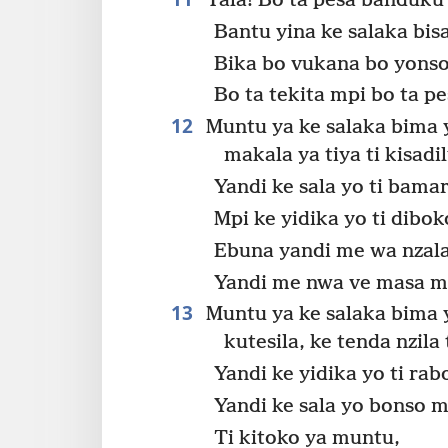
Tala! Bo ta pesa banduku 
Bantu yina ke salaka bis
Bika bo vukana bo yonso
Bo ta tekita mpi bo ta p
12
Muntu ya ke salaka bima y
makala ya tiya ti kisadi
Yandi ke sala yo ti bamar
Mpi ke yidika yo ti dibok
Ebuna yandi me wa nzala
Yandi me nwa ve masa m
13
Muntu ya ke salaka bima 
kutesila, ke tenda nzil
Yandi ke yidika yo ti ra
Yandi ke sala yo bonso 
Ti kitoko ya muntu,