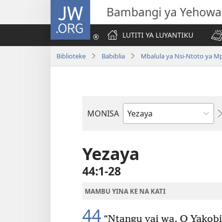
JW.ORG
Bambangi ya Yehowa
LUTITI YA LUYANTIKU
Biblioteke
Babiblia
Mbalula ya Nsi-Ntoto ya M
MONISA
Mikanda
ya
Biblia
Yezaya
44:1-28
MAMBU YINA KE NA KATI
44
“Ntangu yai wa, O Yakobi