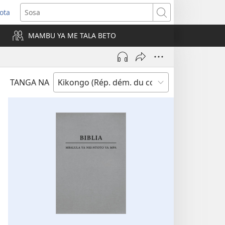
ota
e
Sosa
ngula
MAMBU YA ME TALA BETO
iti
a)
TANGA NA