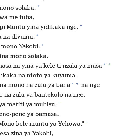
+
 mono solaka.
wa me tuba,
+
pi Muntu yina yidikaka nge,
*
a na divumu:
+
a mono Yakobi,
ina mono solaka.
+
*
a na yina ya kele ti nzala ya masa
ukaka na ntoto ya kuyuma.
+
*
na mono na zulu ya bana
na nge
na zulu ya bantekolo na nge.
+
ya matiti ya mubisu,
pene-pene ya bamasa.
+
“Mono kele muntu ya Yehowa.”
esa zina ya Yakobi,