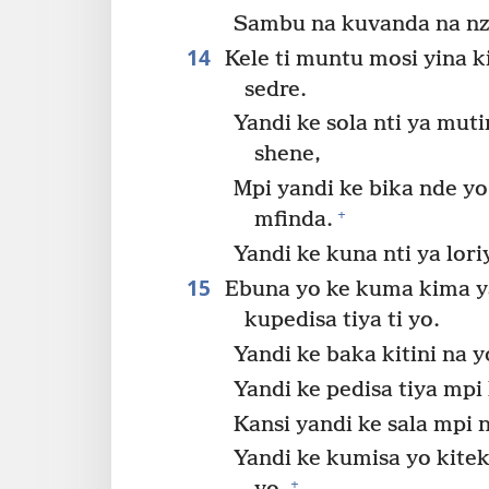
Sambu na kuvanda na nz
14
Kele ti muntu mosi yina ki
sedre.
Yandi ke sola nti ya mut
shene,
Mpi yandi ke bika nde yo
+
mfinda.
Yandi ke kuna nti ya lor
15
Ebuna yo ke kuma kima ya
kupedisa tiya ti yo.
Yandi ke baka kitini na 
Yandi ke pedisa tiya mp
Kansi yandi ke sala mpi 
Yandi ke kumisa yo kitek
+