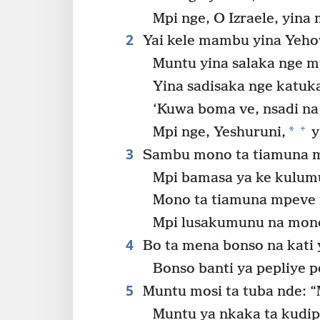
Mpi nge, O Izraele, yina
2
Yai kele mambu yina Yeho
Muntu yina salaka nge m
Yina sadisaka nge katuk
‘Kuwa boma ve, nsadi n
+
*
Mpi nge, Yeshuruni,
y
3
Sambu mono ta tiamuna mas
Mpi bamasa ya ke kulum
Mono ta tiamuna mpeve 
Mpi lusakumunu na mono 
4
Bo ta mena bonso na kati 
Bonso banti ya pepliye 
5
Muntu mosi ta tuba nde: 
Muntu ya nkaka ta kudip