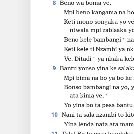
8
Beno wa boma ve,
Mpi beno kangama na bo
Keti mono songaka yo ve
ntwala mpi zabisaka y
+
Beno kele bambangi
na
Keti kele ti Nzambi ya n
+
Ve, Ditadi
ya nkaka kel
9
Bantu yonso yina ke salak
Mpi bima na bo ya bo ke 
Bonso bambangi na yo, 
+
ata kima ve,
Yo yina bo ta pesa bantu 
10
Nani ta sala nzambi to ki
Yina lenda nata ata mam
11