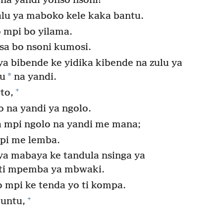
na yandi yonso nsoni!
alu ya maboko kele kaka bantu.
 mpi bo yilama.
esa bo nsoni kumosi.
a bibende ke yidika kibende na zulu ya
*
lu
na yandi.
+
to,
o na yandi ya ngolo.
 mpi ngolo na yandi me mana;
pi me lemba.
ya mabaya ke tandula nsinga ya
a ti mpemba ya mbwaki.
bo mpi ke tenda yo ti kompa.
+
muntu,