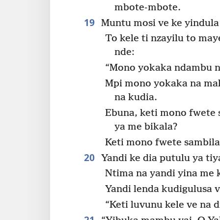
mbote-mbote.
19
Muntu mosi ve ke yindula
To kele ti nzayilu to ma
nde:
“Mono yokaka ndambu na
Mpi mono yokaka na mak
na kudia.
Ebuna, keti mono fwete 
ya me bikala?
Keti mono fwete sambila 
20
Yandi ke dia putulu ya tiy
Ntima na yandi yina me k
Yandi lenda kudigulusa v
“Keti luvunu kele ve na 
21