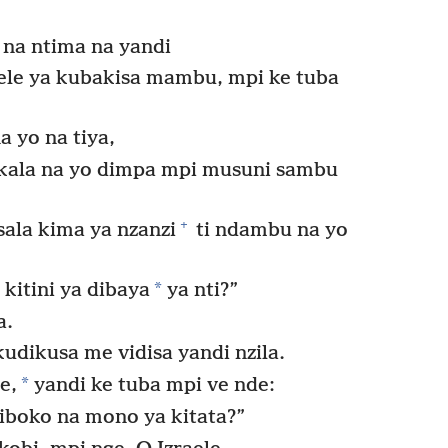
 na ntima na yandi
yele ya kubakisa mambu, mpi ke tuba
 yo na tiya,
ala na yo dimpa mpi musuni sambu
+
sala kima ya nzanzi
ti ndambu na yo
*
kitini ya dibaya
ya nti?”
a.
udikusa me vidisa yandi nzila.
*
e,
yandi ke tuba mpi ve nde:
diboko na mono ya kitata?”