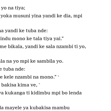
yo na tiya;
 yoka musuni yina yandi ke dia, mpi
na yandi ke tuba nde:
ndu mono ke tala tiya yai.”
e bikala, yandi ke sala nzambi ti yo,
la na yo mpi ke sambila yo.
e tuba nde:
+
e kele nzambi na mono.”
+
 bakisa kima ve,
a kukanga ti kidimbu mpi bo lenda
da mayele ya kubakisa mambu