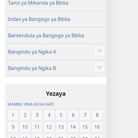
Ntoto
Ntoto
Tansi ya Mikanda ya Biblia
ya
ya
Mpa
Mpa
Index ya Bangogo ya Biblia
(Kubasika
(Kubasika
ya
ya
Bantendula ya Bangogo ya Biblia
2015)
2015)
Bangindu ya Ngika A
Songa
mambu
Bangindu ya Ngika B
mingi
Songa
mambu
mingi
Yezaya
MAMBU YINA KE NA KATI
1
2
3
4
5
6
7
8
9
10
11
12
13
14
15
16