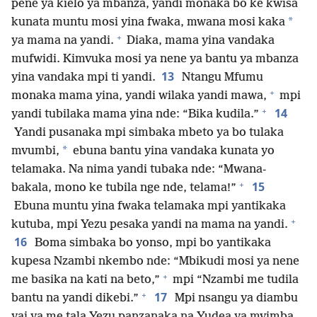
pene ya kielo ya mbanza, yandi monaka bo ke kwisa
*
kunata muntu mosi yina fwaka, mwana mosi kaka
+
ya mama na yandi.
Diaka, mama yina vandaka
mufwidi. Kimvuka mosi ya nene ya bantu ya mbanza
13
yina vandaka mpi ti yandi.
Ntangu Mfumu
+
monaka mama yina, yandi wilaka yandi mawa,
mpi
+
14
yandi tubilaka mama yina nde: “Bika kudila.”
Yandi pusanaka mpi simbaka mbeto ya bo tulaka
*
mvumbi,
ebuna bantu yina vandaka kunata yo
telamaka. Na nima yandi tubaka nde: “Mwana-
+
15
bakala, mono ke tubila nge nde, telama!”
Ebuna muntu yina fwaka telamaka mpi yantikaka
+
kutuba, mpi Yezu pesaka yandi na mama na yandi.
16
Boma simbaka bo yonso, mpi bo yantikaka
kupesa Nzambi nkembo nde: “Mbikudi mosi ya nene
+
me basika na kati na beto,”
mpi “Nzambi me tudila
+
17
bantu na yandi dikebi.”
Mpi nsangu ya diambu
yai ya me tala Yezu panzanaka na Yudea ya mvimba