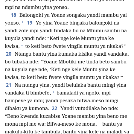
mpi na ndambu yina yonso.
18
Balongoki ya Yoane songaka yandi mambu yai
+
19
yonso.
Yo yina Yoane bingaka balongoki na
yandi zole mpi yandi tindaka bo na Mfumu sambu na
kuyula yandi nde: “Keti nge kele Muntu yina ke
+
kwisa,
to keti beto fwete vingila muntu ya nkaka?”
20
Ntangu bantu yina kumaka kisika yandi vandaka,
bo tubaka nde: “Yoane Mbotiki me tinda beto sambu
na kuyula nge nde, ‘Keti nge kele Muntu yina ke
kwisa, to keti beto fwete vingila muntu ya nkaka?’”
21
Na ntangu yina, yandi belulaka bantu mingi yina
+
vandaka ti bimbefo,
bamaladi ya ngolo, mpi
bampeve ya mbi; yandi pesaka bifwa-meso mingi
22
dibaku ya kumona.
Yandi vutudilaka bo nde:
“Beno kwenda kuzabisa Yoane mambu yina beno me
+
mona mpi me wa: Bifwa-meso ke mona,
bantu ya
makulu-kifu ke tambula, bantu yina kele na maladi ya