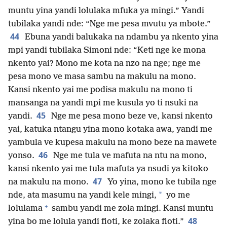
muntu yina yandi lolulaka mfuka ya mingi.” Yandi
tubilaka yandi nde: “Nge me pesa mvutu ya mbote.”
44
Ebuna yandi balukaka na ndambu ya nkento yina
mpi yandi tubilaka Simoni nde: “Keti nge ke mona
nkento yai? Mono me kota na nzo na nge; nge me
pesa mono ve masa sambu na makulu na mono.
Kansi nkento yai me podisa makulu na mono ti
mansanga na yandi mpi me kusula yo ti nsuki na
45
yandi.
Nge me pesa mono beze ve, kansi nkento
yai, katuka ntangu yina mono kotaka awa, yandi me
yambula ve kupesa makulu na mono beze na mawete
46
yonso.
Nge me tula ve mafuta na ntu na mono,
kansi nkento yai me tula mafuta ya nsudi ya kitoko
47
na makulu na mono.
Yo yina, mono ke tubila nge
*
nde, ata masumu na yandi kele mingi,
yo me
+
lolulama
sambu yandi me zola mingi. Kansi muntu
48
yina bo me lolula yandi fioti, ke zolaka fioti.”