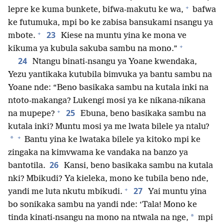
+
lepre ke kuma bunkete, bifwa-makutu ke wa,
bafwa
ke futumuka, mpi bo ke zabisa bansukami nsangu ya
+
23
mbote.
Kiese na muntu yina ke mona ve
+
kikuma ya kubula sakuba sambu na mono.”
24
Ntangu binati-nsangu ya Yoane kwendaka,
Yezu yantikaka kutubila bimvuka ya bantu sambu na
Yoane nde: “Beno basikaka sambu na kutala inki na
ntoto-makanga? Lukengi mosi ya ke nikana-nikana
+
25
na mupepe?
Ebuna, beno basikaka sambu na
kutala inki? Muntu mosi ya me lwata bilele ya ntalu?
+
*
Bantu yina ke lwataka bilele ya kitoko mpi ke
zingaka na kimvwama ke vandaka na banzo ya
26
bantotila.
Kansi, beno basikaka sambu na kutala
nki? Mbikudi? Ya kieleka, mono ke tubila beno nde,
+
27
yandi me luta nkutu mbikudi.
Yai muntu yina
bo sonikaka sambu na yandi nde: ‘Tala! Mono ke
*
tinda kinati-nsangu na mono na ntwala na nge,
mpi