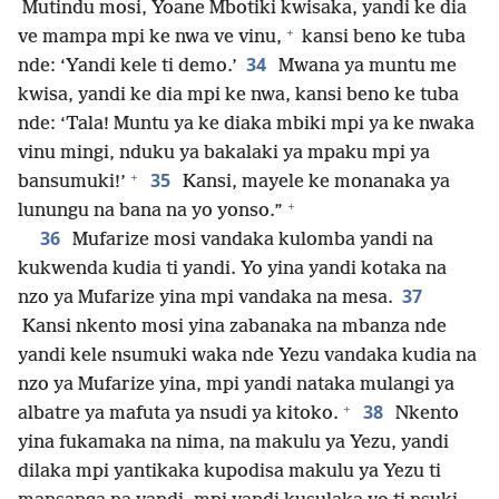
Mutindu mosi, Yoane Mbotiki kwisaka, yandi ke dia
+
ve mampa mpi ke nwa ve vinu,
kansi beno ke tuba
34
nde: ‘Yandi kele ti demo.’
Mwana ya muntu me
kwisa, yandi ke dia mpi ke nwa, kansi beno ke tuba
nde: ‘Tala! Muntu ya ke diaka mbiki mpi ya ke nwaka
vinu mingi, nduku ya bakalaki ya mpaku mpi ya
+
35
bansumuki!’
Kansi, mayele ke monanaka ya
+
lunungu na bana na yo yonso.”
36
Mufarize mosi vandaka kulomba yandi na
kukwenda kudia ti yandi. Yo yina yandi kotaka na
37
nzo ya Mufarize yina mpi vandaka na mesa.
Kansi nkento mosi yina zabanaka na mbanza nde
yandi kele nsumuki waka nde Yezu vandaka kudia na
nzo ya Mufarize yina, mpi yandi nataka mulangi ya
+
38
albatre ya mafuta ya nsudi ya kitoko.
Nkento
yina fukamaka na nima, na makulu ya Yezu, yandi
dilaka mpi yantikaka kupodisa makulu ya Yezu ti