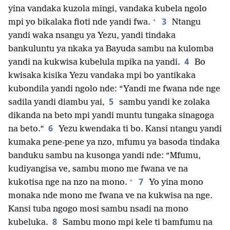
yina vandaka kuzola mingi, vandaka kubela ngolo
+
3
mpi yo bikalaka fioti nde yandi fwa.
Ntangu
yandi waka nsangu ya Yezu, yandi tindaka
bankuluntu ya nkaka ya Bayuda sambu na kulomba
4
yandi na kukwisa kubelula mpika na yandi.
Bo
kwisaka kisika Yezu vandaka mpi bo yantikaka
kubondila yandi ngolo nde: “Yandi me fwana nde nge
5
sadila yandi diambu yai,
sambu yandi ke zolaka
dikanda na beto mpi yandi muntu tungaka sinagoga
6
na beto.”
Yezu kwendaka ti bo. Kansi ntangu yandi
kumaka pene-pene ya nzo, mfumu ya basoda tindaka
banduku sambu na kusonga yandi nde: “Mfumu,
kudiyangisa ve, sambu mono me fwana ve na
+
7
kukotisa nge na nzo na mono.
Yo yina mono
monaka nde mono me fwana ve na kukwisa na nge.
Kansi tuba ngogo mosi sambu nsadi na mono
8
kubeluka.
Sambu mono mpi kele ti bamfumu na