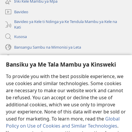
Inki Kele Mambu ya Mpa
lutiti
mpa)
ya
Bavideo
mpa)
Bavideo ya Kele ti Ndinga ya Ke Tendula Mambu ya Kele na
Kati
Kusosa
Bansangu Sambu na Mimonisi ya Leta
Lusadisu
Bansiku ya Me Tala Mambu ya Kinsweki
Makabu
(ke
To provide you with the best possible experience, we
kangula
use cookies and similar technologies. Some cookies
lutiti
Watchtower BIBLIOTEKE NA INTERNET
are necessary to make our website work and cannot
(ke
ya
be refused. You can accept or decline the use of
kangula
mpa)
®
JW Hub
lutiti
additional cookies, which we use only to improve
(ke
ya
kangula
your experience. None of this data will ever be sold or
mpa)
lutiti
used for marketing. To learn more, read the
Global
ya
Policy on Use of Cookies and Similar Technologies
.
mpa)