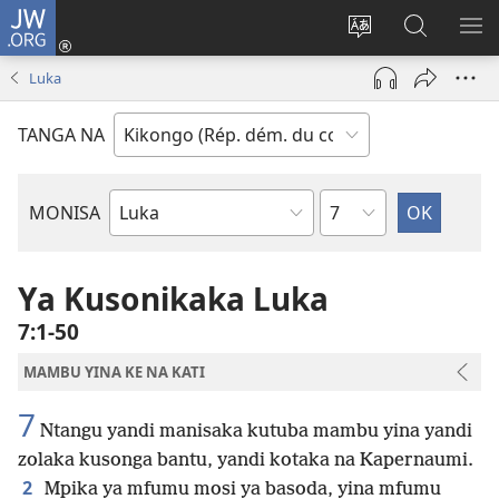
JW.ORG
Kukota
(ke
Soba
Kusosa
BA
kangula
ndinga
na
ME
Luka
lutiti
ya
JW.ORG
ya
site
TANGA NA
mpa)
yai
Kapu
MONISA
Mikanda
ya
Biblia
Ya Kusonikaka Luka
7:1-50
MAMBU YINA KE NA KATI
7
Ntangu yandi manisaka kutuba mambu yina yandi
zolaka kusonga bantu, yandi kotaka na Kapernaumi.
2
Mpika ya mfumu mosi ya basoda, yina mfumu