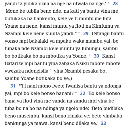
+
28
yandi ta yidika nzila na nge na ntwala na nge.’
Mono ke tubila beno nde, na kati ya bantu yina me
butukaka na bankento, kele ve ti muntu me luta
Yoane na nene, kansi muntu ya fioti na Kimfumu ya
+
29
Nzambi kele nene kuluta yandi.”
(Ntangu bantu
yonso mpi bakalaki ya mpaku waka mambu yai, bo
tubaka nde Nzambi kele muntu ya lunungu, sambu
+
30
bo botikaka bo na mbotika ya Yoane.
Kansi
Bafarize mpi bantu yina zabaka Nsiku mbote-mbote
+
*
vwezaka ndongisila
yina Nzambi pesaka bo,
sambu Yoane botikaka bo ve.)
31
“Ti nani mono fwete fwanisa bantu ya ndonga
+
32
yai, mpi bo kele bonso banani?
Bo kele bonso
bana ya fioti yina me vanda na zandu mpi yina ke
tuba bo na bo na ndinga ya ngolo nde: ‘Beto budilaka
beno musembu, kansi beno kinaka ve; beto yimbaka
33
bankunga ya mawa, kansi beno dilaka ve.’