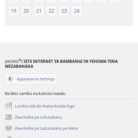
Ntoto
Ntoto
ya
ya
19
20
21
22
23
24
Mpa
Mpa
(Kubasika
(Kubasika
ya
ya
2015)
2015)
®
JW.ORG
/ SITE INTERNET YA BAMBANGI YA YEHOWA YINA
MEZABANAKA
Appearance Settings
Ba
liens
sambu na kukota nswalu
Lomba nde Bo Kwisa Kutala Nge
Zwa Kisika ya Lukutakanu
(ke
kangula
Zwa Kisika ya Lukutakanu ya Nene
(ke
lutiti
kangula
ya