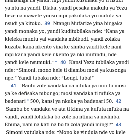
mansanga na yandi, mpi yandi kusulaka yo ti nsuki
ya ntu na yandi. Diaka, yandi pesaka makulu ya Yezu
beze na mawete yonso mpi pakulaka yo mafuta ya
39
nsudi ya kitoko.
Ntangu Mufarize yina bingaka
yandi monaka yo, yandi kuditubilaka nde: “Kana ya
kieleka muntu yai vandaka mbikudi, yandi zolaka
kuzaba kana nkento yina ke simba yandi kele nani
mpi kana yandi kele nkento ya nki mutindu, nde
+
40
yandi kele nsumuki.”
Kansi Yezu tubilaka yandi
nde: “Simoni, mono kele ti diambu mosi ya kusonga
nge.” Yandi tubaka nde: “Longi, tuba!”
41
“Bantu zole vandaka na mfuka ya muntu mosi
ya ke defisaka mbongo; mosi vandaka ti mfuka ya
42
*
badenari
500, kansi ya nkaka ya badenari 50.
Sambu bo vandaka ve ata ti kima ya kufuta mfuka na
yandi, yandi lolulaka bo zole na ntima ya mvimba.
43
Ebuna, nani na kati na bo ta zola yandi mingi?”
Simoni vutulaka nde: “Mono ke yindula nde yo kele