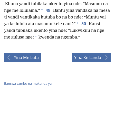
Ebuna yandi tubilaka nkento yina nde: “Masumu na
+
49
nge me lolulama.”
Bantu yina vandaka na mesa
ti yandi yantikaka kutuba bo na bo nde: “Muntu yai
+
50
ya ke lolula ata masumu kele nani?”
Kansi
yandi tubilaka nkento yina nde: “Lukwikilu na nge
+
me gulusa nge;
kwenda na ngemba.”
Yina Me Luta
Yina Ke Landa
Banswa sambu na mukanda yai