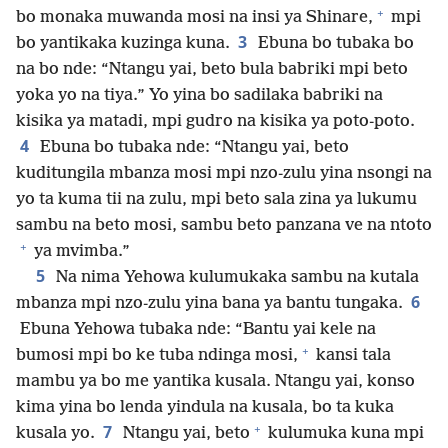
+
bo monaka muwanda mosi na insi ya Shinare,
mpi
3
bo yantikaka kuzinga kuna.
Ebuna bo tubaka bo
na bo nde: “Ntangu yai, beto bula babriki mpi beto
yoka yo na tiya.” Yo yina bo sadilaka babriki na
kisika ya matadi, mpi gudro na kisika ya poto-poto.
4
Ebuna bo tubaka nde: “Ntangu yai, beto
kuditungila mbanza mosi mpi nzo-zulu yina nsongi na
yo ta kuma tii na zulu, mpi beto sala zina ya lukumu
sambu na beto mosi, sambu beto panzana ve na ntoto
+
ya mvimba.”
5
Na nima Yehowa kulumukaka sambu na kutala
6
mbanza mpi nzo-zulu yina bana ya bantu tungaka.
Ebuna Yehowa tubaka nde: “Bantu yai kele na
+
bumosi mpi bo ke tuba ndinga mosi,
kansi tala
mambu ya bo me yantika kusala. Ntangu yai, konso
kima yina bo lenda yindula na kusala, bo ta kuka
+
7
kusala yo.
Ntangu yai, beto
kulumuka kuna mpi