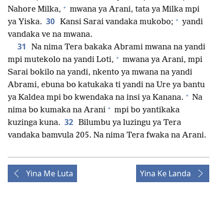
+
Nahore Milka,
mwana ya Arani, tata ya Milka mpi
+
30
ya Yiska.
Kansi Sarai vandaka mukobo;
yandi
vandaka ve na mwana.
31
Na nima Tera bakaka Abrami mwana na yandi
+
mpi mutekolo na yandi Loti,
mwana ya Arani, mpi
Sarai bokilo na yandi, nkento ya mwana na yandi
Abrami, ebuna bo katukaka ti yandi na Ure ya bantu
+
ya Kaldea mpi bo kwendaka na insi ya Kanana.
Na
+
nima bo kumaka na Arani
mpi bo yantikaka
32
kuzinga kuna.
Bilumbu ya luzingu ya Tera
vandaka bamvula 205. Na nima Tera fwaka na Arani.
Yina Me Luta
Yina Ke Landa