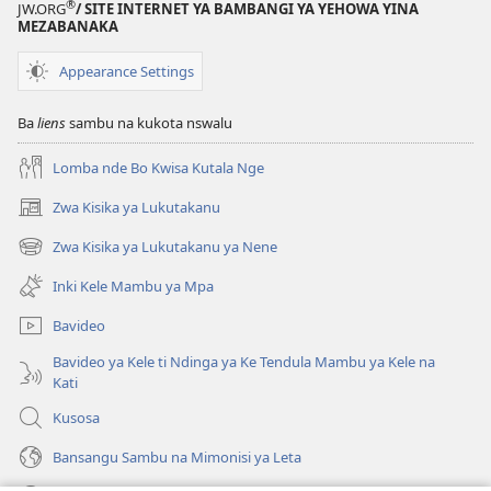
®
JW.ORG
/ SITE INTERNET YA BAMBANGI YA YEHOWA YINA
MEZABANAKA
Appearance Settings
Ba
liens
sambu na kukota nswalu
Lomba nde Bo Kwisa Kutala Nge
Zwa Kisika ya Lukutakanu
(ke
kangula
Zwa Kisika ya Lukutakanu ya Nene
(ke
lutiti
kangula
ya
Inki Kele Mambu ya Mpa
lutiti
mpa)
ya
Bavideo
mpa)
Bavideo ya Kele ti Ndinga ya Ke Tendula Mambu ya Kele na
Kati
Kusosa
Bansangu Sambu na Mimonisi ya Leta