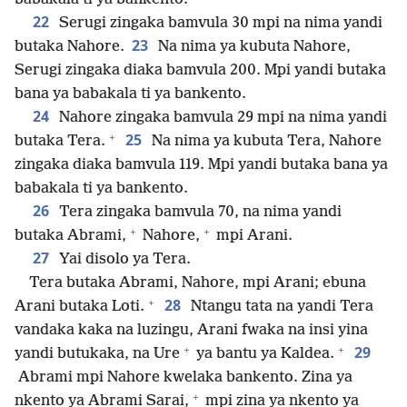
22
Serugi zingaka bamvula 30 mpi na nima yandi
23
butaka Nahore.
Na nima ya kubuta Nahore,
Serugi zingaka diaka bamvula 200. Mpi yandi butaka
bana ya babakala ti ya bankento.
24
Nahore zingaka bamvula 29 mpi na nima yandi
+
25
butaka Tera.
Na nima ya kubuta Tera, Nahore
zingaka diaka bamvula 119. Mpi yandi butaka bana ya
babakala ti ya bankento.
26
Tera zingaka bamvula 70, na nima yandi
+
+
butaka Abrami,
Nahore,
mpi Arani.
27
Yai disolo ya Tera.
Tera butaka Abrami, Nahore, mpi Arani; ebuna
+
28
Arani butaka Loti.
Ntangu tata na yandi Tera
vandaka kaka na luzingu, Arani fwaka na insi yina
+
+
29
yandi butukaka, na Ure
ya bantu ya Kaldea.
Abrami mpi Nahore kwelaka bankento. Zina ya
+
nkento ya Abrami Sarai,
mpi zina ya nkento ya