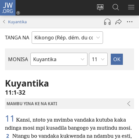
JW.ORG
Kukota
(ke
Soba
Kusosa
BA
kangula
ndinga
na
ME
Kuyantika
lutiti
ya
JW.ORG
ya
site
TANGA NA
mpa)
yai
Kapu
MONISA
Mikanda
ya
Biblia
Kuyantika
11:1-32
MAMBU YINA KE NA KATI
11
Kansi, ntoto ya mvimba vandaka kutuba kaka
ndinga mosi mpi kusadila bangogo ya mutindu mosi.
2
Ntangu bo vandaka kukwenda na ndambu ya esti,