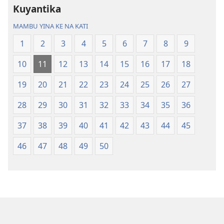
Kuyantika
Biblia
Biblia
—
—
MAMBU YINA KE NA KATI
Mbalula
Mbalula
1
2
3
4
5
6
7
8
9
ya
ya
Nsi-
Nsi-
10
11
12
13
14
15
16
17
18
Ntoto
Ntoto
ya
ya
19
20
21
22
23
24
25
26
27
Mpa
Mpa
28
29
30
31
32
33
34
35
36
(Kubasika
(Kubasika
ya
ya
37
38
39
40
41
42
43
44
45
2015)
2015)
46
47
48
49
50