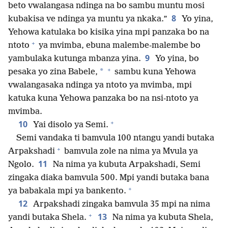
beto vwalangasa ndinga na bo sambu muntu mosi
8
kubakisa ve ndinga ya muntu ya nkaka.”
Yo yina,
Yehowa katulaka bo kisika yina mpi panzaka bo na
+
ntoto
ya mvimba, ebuna malembe-malembe bo
9
yambulaka kutunga mbanza yina.
Yo yina, bo
+
*
pesaka yo zina Babele,
sambu kuna Yehowa
vwalangasaka ndinga ya ntoto ya mvimba, mpi
katuka kuna Yehowa panzaka bo na nsi-ntoto ya
mvimba.
+
10
Yai disolo ya Semi.
Semi vandaka ti bamvula 100 ntangu yandi butaka
+
Arpakshadi
bamvula zole na nima ya Mvula ya
11
Ngolo.
Na nima ya kubuta Arpakshadi, Semi
zingaka diaka bamvula 500. Mpi yandi butaka bana
+
ya babakala mpi ya bankento.
12
Arpakshadi zingaka bamvula 35 mpi na nima
+
13
yandi butaka Shela.
Na nima ya kubuta Shela,