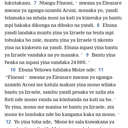
+
7
lukutakanu.
Ntangu Fineasi,
mwana ya Eleazare
mwana ya nganga-nzambi Aroni, monaka yo, yandi
telamaka na mbala mosi na kati ya kimvuka ya bantu
8
mpi bakaka dikonga na diboko na yandi.
Ebuna
yandi landaka muntu yina ya Izraele na tenta mpi
tobulaka bo zole, muntu yina ya Izraele ti nkento
yina na kinkento na yandi. Ebuna mpasi yina bantu
+
9
ya Izraele vandaka na yo manaka.
Bantu yina
+
fwaka na mpasi yina vandaka 24 000.
10
11
Ebuna Yehowa tubilaka Moize nde:
+
“Fineasi
mwana ya Eleazare mwana ya nganga-
nzambi Aroni me katula makasi yina mono wilaka
bantu ya Izraele, sambu yandi pesaka ve nzila ata
+
fioti nde mono vanda na kimbanda na kati na bo.
Yo yina, mono me manisa ve bantu ya Izraele, ata
+
mono ke lombaka nde bo kangama kaka na mono.
12
Yo yina tuba nde, ‘Mono ke sala kuwakana ya