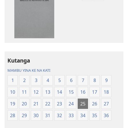
ya
ya
kupona
kupona
sambu
sambu
na
na
kubaka
kubaka
mikanda
mambu
na
ya
internet
kuwikidila
Kutanga
Biblia
Biblia
—
—
MAMBU YINA KE NA KATI
Mbalula
Mbalula
1
2
3
4
5
6
7
8
9
ya
ya
Nsi-
Nsi-
10
11
12
13
14
15
16
17
18
Ntoto
Ntoto
ya
ya
19
20
21
22
23
24
25
26
27
Mpa
Mpa
28
29
30
31
32
33
34
35
36
(Kubasika
(Kubasika
ya
ya