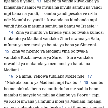
13
ngemba ti yandi.
Mpi yo ta vanda kuwakana ya
kinganga-nzambi ya mvula na mvula sambu na yandi
+
mpi bana na yandi,
sambu yandi pesaka ve nzila
+
nde Nzambi na yandi
kuvanda na kimbanda mpi
yandi fikaka masumu sambu na bantu ya Izraele.’”
14
Zina ya muntu ya Izraele yina bo fwaka kumosi
ti nkento ya Madiani vandaka Zimri mwana ya Salu,
mfumu ya nzo mosi ya batata ya bana ya Simeoni.
15
Zina ya nkento ya Madiani yina bo fwaka
+
vandaka Kozbi mwana ya Sure;
Sure vandaka
ntwadisi ya makanda ya nzo mosi ya batata na
+
Madiani.
16
17
Na nima, Yehowa tubilaka Moize nde:
+
18
“Niokula bantu ya Madiani, mpi fwa bo,
sambu
bo me niokula beno na mutindu bo me sadila beno
+
mambu ti mayele ya mbi na diambu ya Peore
mpi
ya Kozbi mwana ya mfumu mosi ya Madiani, mpangi
+
na bo ya nkento yina bo fwaka
na kilumbu ya mpasi