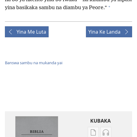
+
yina basikaka sambu na diambu ya Peore.”
Yina Me Luta
Yina Ke Landa
Banswa sambu na mukanda yai
KUBAKA
Bisika
Bisika