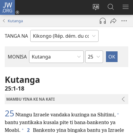
JW.ORG
Kukota
(ke
Soba
Kusosa
BA
kangula
ndinga
na
ME
Kutanga
lutiti
ya
JW.ORG
ya
site
TANGA NA
mpa)
yai
Kapu
MONISA
Mikanda
ya
Biblia
Kutanga
25:1-18
MAMBU YINA KE NA KATI
25
+
Ntangu Izraele vandaka kuzinga na Shitimi,
bantu yantikaka kusala pite ti bana-bankento ya
+
2
Moabi.
Bankento yina bingaka bantu ya Izraele