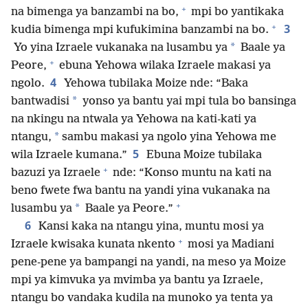
+
na bimenga ya banzambi na bo,
mpi bo yantikaka
+
3
kudia bimenga mpi kufukimina banzambi na bo.
*
Yo yina Izraele vukanaka na lusambu ya
Baale ya
+
Peore,
ebuna Yehowa wilaka Izraele makasi ya
4
ngolo.
Yehowa tubilaka Moize nde: “Baka
*
bantwadisi
yonso ya bantu yai mpi tula bo bansinga
na nkingu na ntwala ya Yehowa na kati-kati ya
*
ntangu,
sambu makasi ya ngolo yina Yehowa me
5
wila Izraele kumana.”
Ebuna Moize tubilaka
+
bazuzi ya Izraele
nde: “Konso muntu na kati na
beno fwete fwa bantu na yandi yina vukanaka na
+
*
lusambu ya
Baale ya Peore.”
6
Kansi kaka na ntangu yina, muntu mosi ya
+
Izraele kwisaka kunata nkento
mosi ya Madiani
pene-pene ya bampangi na yandi, na meso ya Moize
mpi ya kimvuka ya mvimba ya bantu ya Izraele,
ntangu bo vandaka kudila na munoko ya tenta ya