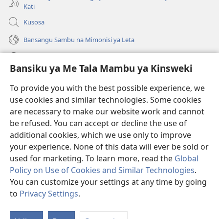
Kati
Kusosa
Bansangu Sambu na Mimonisi ya Leta
Lusadisu
Bansiku ya Me Tala Mambu ya Kinsweki
Makabu
(ke
To provide you with the best possible experience, we
kangula
use cookies and similar technologies. Some cookies
lutiti
Watchtower BIBLIOTEKE NA INTERNET
are necessary to make our website work and cannot
(ke
ya
be refused. You can accept or decline the use of
kangula
mpa)
®
JW Hub
lutiti
additional cookies, which we use only to improve
(ke
ya
kangula
your experience. None of this data will ever be sold or
mpa)
lutiti
used for marketing. To learn more, read the
Global
ya
Policy on Use of Cookies and Similar Technologies
.
mpa)
You can customize your settings at any time by going
Copyright
© 2026 Watch Tower Bible and Tract Society of Pennsylvania.
BANTUMA YA KULANDA NA NTWALA YA KUSADILA
|
BANSIKU YA
to
Privacy Settings
.
S
KETADILA KINSWEKI
|
BANSIKU YA ME TALA KINSWEKI
M