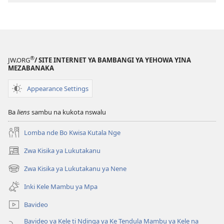
2015)
2015)
®
JW.ORG
/ SITE INTERNET YA BAMBANGI YA YEHOWA YINA
MEZABANAKA
Appearance Settings
Ba
liens
sambu na kukota nswalu
Lomba nde Bo Kwisa Kutala Nge
Zwa Kisika ya Lukutakanu
(ke
kangula
Zwa Kisika ya Lukutakanu ya Nene
(ke
lutiti
kangula
ya
Inki Kele Mambu ya Mpa
lutiti
mpa)
ya
Bavideo
mpa)
Bavideo ya Kele ti Ndinga ya Ke Tendula Mambu ya Kele na