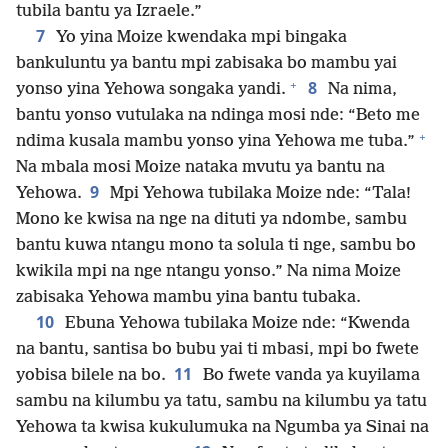
tubila bantu ya Izraele.”
7
Yo yina Moize kwendaka mpi bingaka
bankuluntu ya bantu mpi zabisaka bo mambu yai
+
8
yonso yina Yehowa songaka yandi.
Na nima,
bantu yonso vutulaka na ndinga mosi nde: “Beto me
+
ndima kusala mambu yonso yina Yehowa me tuba.”
Na mbala mosi Moize nataka mvutu ya bantu na
9
Yehowa.
Mpi Yehowa tubilaka Moize nde: “Tala!
Mono ke kwisa na nge na dituti ya ndombe, sambu
bantu kuwa ntangu mono ta solula ti nge, sambu bo
kwikila mpi na nge ntangu yonso.” Na nima Moize
zabisaka Yehowa mambu yina bantu tubaka.
10
Ebuna Yehowa tubilaka Moize nde: “Kwenda
na bantu, santisa bo bubu yai ti mbasi, mpi bo fwete
11
yobisa bilele na bo.
Bo fwete vanda ya kuyilama
sambu na kilumbu ya tatu, sambu na kilumbu ya tatu
Yehowa ta kwisa kukulumuka na Ngumba ya Sinai na