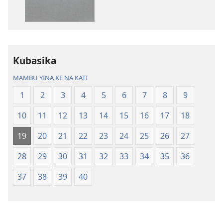
na
na
kubaka
kubaka
mikanda
mambu
na
ya
internet
kuwikidila
Kubasika
Biblia
Biblia
—
—
MAMBU YINA KE NA KATI
Mbalula
Mbalula
1
2
3
4
5
6
7
8
9
ya
ya
Nsi-
Nsi-
10
11
12
13
14
15
16
17
18
Ntoto
Ntoto
ya
ya
19
20
21
22
23
24
25
26
27
Mpa
Mpa
28
29
30
31
32
33
34
35
36
(Kubasika
(Kubasika
ya
ya
37
38
39
40
2015)
2015)