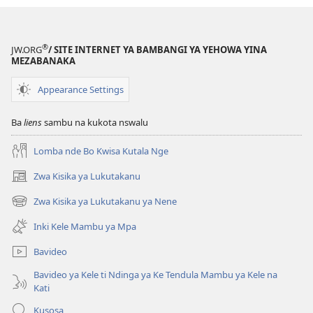
®
JW.ORG
/ SITE INTERNET YA BAMBANGI YA YEHOWA YINA
MEZABANAKA
Appearance Settings
Ba
liens
sambu na kukota nswalu
Lomba nde Bo Kwisa Kutala Nge
Zwa Kisika ya Lukutakanu
(ke
kangula
Zwa Kisika ya Lukutakanu ya Nene
(ke
lutiti
kangula
ya
Inki Kele Mambu ya Mpa
lutiti
mpa)
ya
Bavideo
mpa)
Bavideo ya Kele ti Ndinga ya Ke Tendula Mambu ya Kele na
Kati
Kusosa