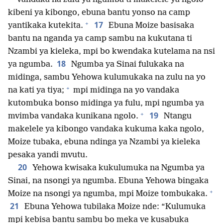
kibeni ya kibongo, ebuna bantu yonso na camp
+
17
yantikaka kutekita.
Ebuna Moize basisaka
bantu na nganda ya camp sambu na kukutana ti
Nzambi ya kieleka, mpi bo kwendaka kutelama na nsi
18
ya ngumba.
Ngumba ya Sinai fulukaka na
midinga, sambu Yehowa kulumukaka na zulu na yo
+
na kati ya tiya;
mpi midinga na yo vandaka
kutombuka bonso midinga ya fulu, mpi ngumba ya
+
19
mvimba vandaka kunikana ngolo.
Ntangu
makelele ya kibongo vandaka kukuma kaka ngolo,
Moize tubaka, ebuna ndinga ya Nzambi ya kieleka
pesaka yandi mvutu.
20
Yehowa kwisaka kukulumuka na Ngumba ya
Sinai, na nsongi ya ngumba. Ebuna Yehowa bingaka
+
Moize na nsongi ya ngumba, mpi Moize tombukaka.
21
Ebuna Yehowa tubilaka Moize nde: “Kulumuka
mpi kebisa bantu sambu bo meka ve kusabuka