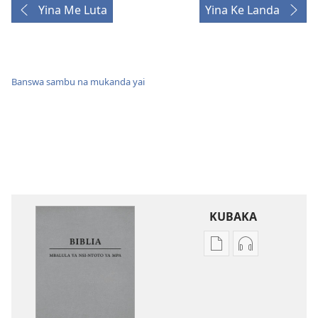
Yina Me Luta
Yina Ke Landa
Banswa sambu na mukanda yai
KUBAKA
Bisika
Bisika
ya
ya
kupona
kupona
sambu
sambu