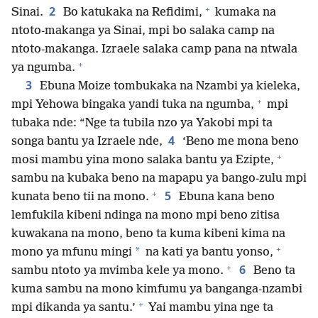
+
2
Sinai.
Bo katukaka na Refidimi,
kumaka na
ntoto-makanga ya Sinai, mpi bo salaka camp na
ntoto-makanga. Izraele salaka camp pana na ntwala
+
ya ngumba.
3
Ebuna Moize tombukaka na Nzambi ya kieleka,
+
mpi Yehowa bingaka yandi tuka na ngumba,
mpi
tubaka nde: “Nge ta tubila nzo ya Yakobi mpi ta
4
songa bantu ya Izraele nde,
‘Beno me mona beno
+
mosi mambu yina mono salaka bantu ya Ezipte,
sambu na kubaka beno na mapapu ya bango-zulu mpi
+
5
kunata beno tii na mono.
Ebuna kana beno
lemfukila kibeni ndinga na mono mpi beno zitisa
kuwakana na mono, beno ta kuma kibeni kima na
+
*
mono ya mfunu mingi
na kati ya bantu yonso,
+
6
sambu ntoto ya mvimba kele ya mono.
Beno ta
kuma sambu na mono kimfumu ya banganga-nzambi
+
mpi dikanda ya santu.’
Yai mambu yina nge ta