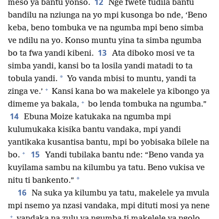
12
meso ya bantu yonso.
Nge fwete tudila bantu
bandilu na nziunga na yo mpi kusonga bo nde, ‘Beno
keba, beno tombuka ve na ngumba mpi beno simba
ve ndilu na yo. Konso muntu yina ta simba ngumba
13
bo ta fwa yandi kibeni.
Ata diboko mosi ve ta
simba yandi, kansi bo ta losila yandi matadi to ta
*
tobula yandi.
Yo vanda mbisi to muntu, yandi ta
+
zinga ve.’
Kansi kana bo wa makelele ya kibongo ya
+
dimeme ya bakala,
bo lenda tombuka na ngumba.”
14
Ebuna Moize katukaka na ngumba mpi
kulumukaka kisika bantu vandaka, mpi yandi
yantikaka kusantisa bantu, mpi bo yobisaka bilele na
+
15
bo.
Yandi tubilaka bantu nde: “Beno vanda ya
kuyilama sambu na kilumbu ya tatu. Beno vukisa ve
*
nitu ti bankento.”
16
Na suka ya kilumbu ya tatu, makelele ya mvula
mpi nsemo ya nzasi vandaka, mpi dituti mosi ya nene
+
vandaka na zulu ya ngumba ti makelele ya ngolo