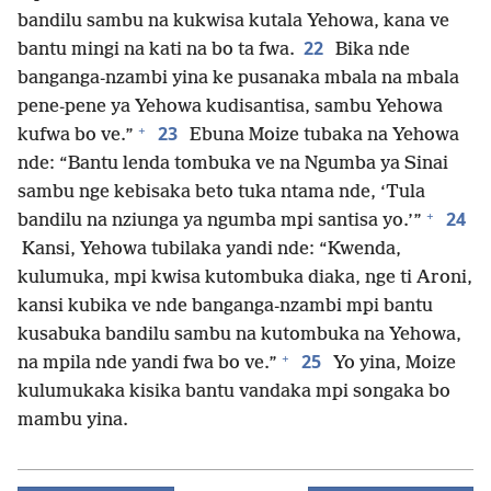
bandilu sambu na kukwisa kutala Yehowa, kana ve
22
bantu mingi na kati na bo ta fwa.
Bika nde
banganga-nzambi yina ke pusanaka mbala na mbala
pene-pene ya Yehowa kudisantisa, sambu Yehowa
+
23
kufwa bo ve.”
Ebuna Moize tubaka na Yehowa
nde: “Bantu lenda tombuka ve na Ngumba ya Sinai
sambu nge kebisaka beto tuka ntama nde, ‘Tula
+
24
bandilu na nziunga ya ngumba mpi santisa yo.’”
Kansi, Yehowa tubilaka yandi nde: “Kwenda,
kulumuka, mpi kwisa kutombuka diaka, nge ti Aroni,
kansi kubika ve nde banganga-nzambi mpi bantu
kusabuka bandilu sambu na kutombuka na Yehowa,
+
25
na mpila nde yandi fwa bo ve.”
Yo yina, Moize
kulumukaka kisika bantu vandaka mpi songaka bo
mambu yina.