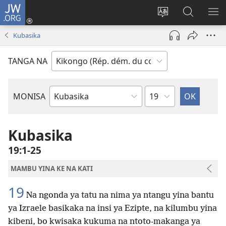
JW.ORG
Kukota
(ke
Soba
Kusosa
BA
kangula
ndinga
na
ME
Kubasika
lutiti
ya
JW.ORG
ya
site
TANGA NA
mpa)
yai
Kapu
MONISA
Mikanda
ya
Biblia
Kubasika
19:1-25
MAMBU YINA KE NA KATI
19
Na ngonda ya tatu na nima ya ntangu yina bantu
ya Izraele basikaka na insi ya Ezipte, na kilumbu yina
kibeni, bo kwisaka kukuma na ntoto-makanga ya