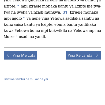
yina Yehowa gulusaka Izraele na maboko ya bantu ya
+
Ezipte,
mpi Izraele monaka bantu ya Ezipte me fwa-
31
fwa na lweka ya nzadi-mungwa.
Izraele monaka
*
mpi ngolo
ya nene yina Yehowa sadilaka sambu na
kunwanisa bantu ya Ezipte, ebuna bantu yantikaka
kuwa Yehowa boma mpi kukwikila na Yehowa mpi na
+
Moize
nsadi na yandi.
Yina Me Luta
Yina Ke Landa
Banswa sambu na mukanda yai