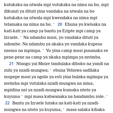
katukaka na ntwala mpi vutukaka na nima na bo, mpi
dikunzi ya dituti yina vandaka na ntwala na bo
katukaka na ntwala mpi kwendaka na nima mpi
+
20
telamaka na nima na bo.
Ebuna yo kwisaka na
kati-kati ya camp ya bantu ya Ezipte mpi camp ya
+
Izraele.
Na ndambu mosi, yo vandaka dituti ya
ndombe. Na ndambu ya nkaka yo vandaka kupesa
+
nsemo na mpimpa.
Yo yina camp mosi pusanaka ve
pene-pene na camp ya nkaka mpimpa ya mvimba.
21
Ntangu yai Moize tandulaka diboko na yandi na
+
zulu ya nzadi-mungwa;
ebuna Yehowa sadilaka
mupepe mosi ya ngolo ya esti yina bulaka mpimpa ya
mvimba mpi vutulaka nzadi-mungwa na nima,
mpidina nsi ya nzadi-mungwa kumaka ntoto ya
+
+
kuyuma
mpi masa kabwanaka na bandambu zole.
22
Bantu ya Izraele lutaka na kati-kati ya nzadi-
+
mungwa na ntoto ya kuyuma,
masa salaka kibaka