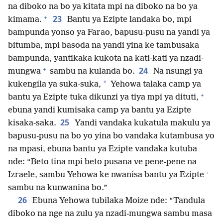
na diboko na bo ya kitata mpi na diboko na bo ya
+
23
kimama.
Bantu ya Ezipte landaka bo, mpi
bampunda yonso ya Farao, bapusu-pusu na yandi ya
bitumba, mpi basoda na yandi yina ke tambusaka
bampunda, yantikaka kukota na kati-kati ya nzadi-
+
24
mungwa
sambu na kulanda bo.
Na nsungi ya
*
kukengila ya suka-suka,
Yehowa talaka camp ya
+
bantu ya Ezipte tuka dikunzi ya tiya mpi ya dituti,
ebuna yandi kumisaka camp ya bantu ya Ezipte
25
kisaka-saka.
Yandi vandaka kukatula makulu ya
bapusu-pusu na bo yo yina bo vandaka kutambusa yo
na mpasi, ebuna bantu ya Ezipte vandaka kutuba
nde: “Beto tina mpi beto pusana ve pene-pene na
+
Izraele, sambu Yehowa ke nwanisa bantu ya Ezipte
sambu na kunwanina bo.”
26
Ebuna Yehowa tubilaka Moize nde: “Tandula
diboko na nge na zulu ya nzadi-mungwa sambu masa