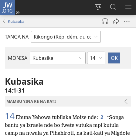
JW.ORG
Kukota
(ke
Soba
Kusosa
BA
kangula
ndinga
na
ME
Kubasika
lutiti
ya
JW.ORG
ya
site
TANGA NA
mpa)
yai
Kapu
MONISA
Mikanda
ya
Biblia
Kubasika
14:1-31
MAMBU YINA KE NA KATI
14
2
Ebuna Yehowa tubilaka Moize nde:
“Songa
bantu ya Izraele nde bo fwete vutuka mpi kutula
camp na ntwala ya Pihahiroti, na kati-kati ya Migdole