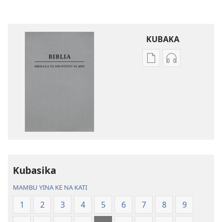
KUBAKA
Bisika
Bisika
ya
ya
kupona
kupona
sambu
sambu
na
na
kubaka
kubaka
mikanda
mambu
na
ya
internet
kuwikidila
Kubasika
Biblia
Biblia
—
—
MAMBU YINA KE NA KATI
Mbalula
Mbalula
1
2
3
4
5
6
7
8
9
ya
ya
Nsi-
Nsi-