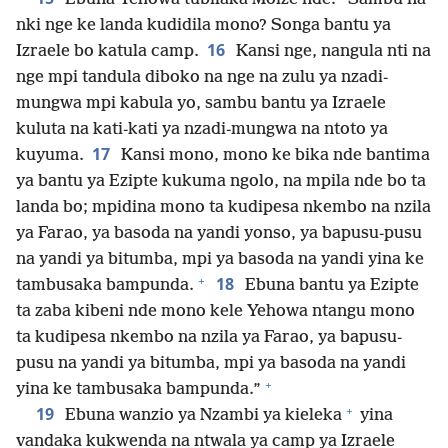
nki nge ke landa kudidila mono? Songa bantu ya
16
Izraele bo katula camp.
Kansi nge, nangula nti na
nge mpi tandula diboko na nge na zulu ya nzadi-
mungwa mpi kabula yo, sambu bantu ya Izraele
kuluta na kati-kati ya nzadi-mungwa na ntoto ya
17
kuyuma.
Kansi mono, mono ke bika nde bantima
ya bantu ya Ezipte kukuma ngolo, na mpila nde bo ta
landa bo; mpidina mono ta kudipesa nkembo na nzila
ya Farao, ya basoda na yandi yonso, ya bapusu-pusu
na yandi ya bitumba, mpi ya basoda na yandi yina ke
+
18
tambusaka bampunda.
Ebuna bantu ya Ezipte
ta zaba kibeni nde mono kele Yehowa ntangu mono
ta kudipesa nkembo na nzila ya Farao, ya bapusu-
pusu na yandi ya bitumba, mpi ya basoda na yandi
+
yina ke tambusaka bampunda.”
+
19
Ebuna wanzio ya Nzambi ya kieleka
yina
vandaka kukwenda na ntwala ya camp ya Izraele