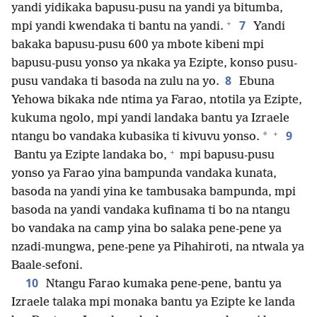
yandi yidikaka bapusu-pusu na yandi ya bitumba,
+
7
mpi yandi kwendaka ti bantu na yandi.
Yandi
bakaka bapusu-pusu 600 ya mbote kibeni mpi
bapusu-pusu yonso ya nkaka ya Ezipte, konso pusu-
8
pusu vandaka ti basoda na zulu na yo.
Ebuna
Yehowa bikaka nde ntima ya Farao, ntotila ya Ezipte,
kukuma ngolo, mpi yandi landaka bantu ya Izraele
+
9
*
ntangu bo vandaka kubasika ti kivuvu yonso.
+
Bantu ya Ezipte landaka bo,
mpi bapusu-pusu
yonso ya Farao yina bampunda vandaka kunata,
basoda na yandi yina ke tambusaka bampunda, mpi
basoda na yandi vandaka kufinama ti bo na ntangu
bo vandaka na camp yina bo salaka pene-pene ya
nzadi-mungwa, pene-pene ya Pihahiroti, na ntwala ya
Baale-sefoni.
10
Ntangu Farao kumaka pene-pene, bantu ya
Izraele talaka mpi monaka bantu ya Ezipte ke landa