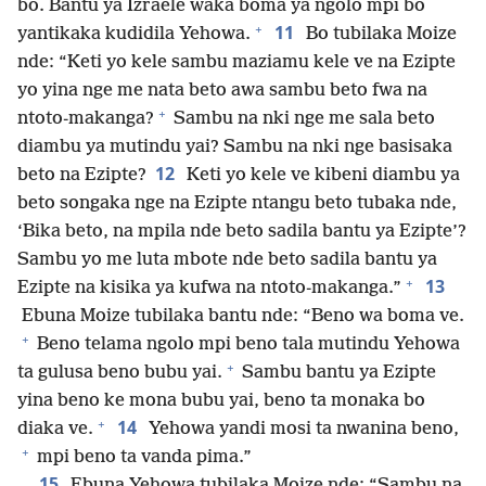
bo. Bantu ya Izraele waka boma ya ngolo mpi bo
+
11
yantikaka kudidila Yehowa.
Bo tubilaka Moize
nde: “Keti yo kele sambu maziamu kele ve na Ezipte
yo yina nge me nata beto awa sambu beto fwa na
+
ntoto-makanga?
Sambu na nki nge me sala beto
diambu ya mutindu yai? Sambu na nki nge basisaka
12
beto na Ezipte?
Keti yo kele ve kibeni diambu ya
beto songaka nge na Ezipte ntangu beto tubaka nde,
‘Bika beto, na mpila nde beto sadila bantu ya Ezipte’?
Sambu yo me luta mbote nde beto sadila bantu ya
+
13
Ezipte na kisika ya kufwa na ntoto-makanga.”
Ebuna Moize tubilaka bantu nde: “Beno wa boma ve.
+
Beno telama ngolo mpi beno tala mutindu Yehowa
+
ta gulusa beno bubu yai.
Sambu bantu ya Ezipte
yina beno ke mona bubu yai, beno ta monaka bo
+
14
diaka ve.
Yehowa yandi mosi ta nwanina beno,
+
mpi beno ta vanda pima.”
15
Ebuna Yehowa tubilaka Moize nde: “Sambu na