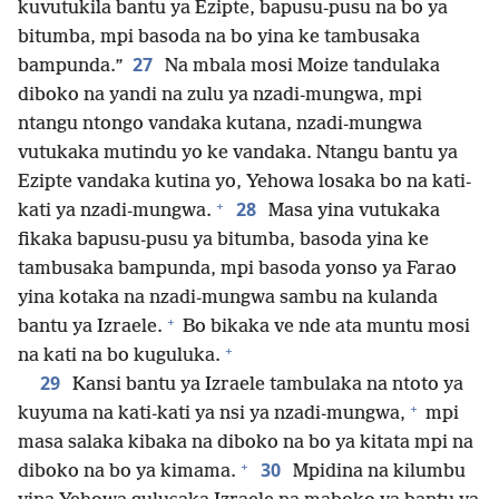
kuvutukila bantu ya Ezipte, bapusu-pusu na bo ya
bitumba, mpi basoda na bo yina ke tambusaka
27
bampunda.”
Na mbala mosi Moize tandulaka
diboko na yandi na zulu ya nzadi-mungwa, mpi
ntangu ntongo vandaka kutana, nzadi-mungwa
vutukaka mutindu yo ke vandaka. Ntangu bantu ya
Ezipte vandaka kutina yo, Yehowa losaka bo na kati-
+
28
kati ya nzadi-mungwa.
Masa yina vutukaka
fikaka bapusu-pusu ya bitumba, basoda yina ke
tambusaka bampunda, mpi basoda yonso ya Farao
yina kotaka na nzadi-mungwa sambu na kulanda
+
bantu ya Izraele.
Bo bikaka ve nde ata muntu mosi
+
na kati na bo kuguluka.
29
Kansi bantu ya Izraele tambulaka na ntoto ya
+
kuyuma na kati-kati ya nsi ya nzadi-mungwa,
mpi
masa salaka kibaka na diboko na bo ya kitata mpi na
+
30
diboko na bo ya kimama.
Mpidina na kilumbu