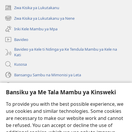
Zwa Kisika ya Lukutakanu
(ke
kangula
Zwa Kisika ya Lukutakanu ya Nene
(ke
lutiti
kangula
ya
Inki Kele Mambu ya Mpa
lutiti
mpa)
ya
Bavideo
mpa)
Bavideo ya Kele ti Ndinga ya Ke Tendula Mambu ya Kele na
Kati
Kusosa
Bansangu Sambu na Mimonisi ya Leta
Lusadisu
Bansiku ya Me Tala Mambu ya Kinsweki
Makabu
(ke
To provide you with the best possible experience, we
kangula
use cookies and similar technologies. Some cookies
lutiti
Watchtower BIBLIOTEKE NA INTERNET
are necessary to make our website work and cannot
(ke
ya
be refused. You can accept or decline the use of
kangula
mpa)
®
JW Hub
lutiti