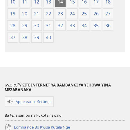
10
11
12
13
14
15
16
17
18
Ntoto
Ntoto
ya
ya
19
20
21
22
23
24
25
26
27
Mpa
Mpa
28
29
30
31
32
33
34
35
36
(Kubasika
(Kubasika
ya
ya
37
38
39
40
2015)
2015)
®
JW.ORG
/ SITE INTERNET YA BAMBANGI YA YEHOWA YINA
MEZABANAKA
Appearance Settings
Ba
liens
sambu na kukota nswalu
Lomba nde Bo Kwisa Kutala Nge