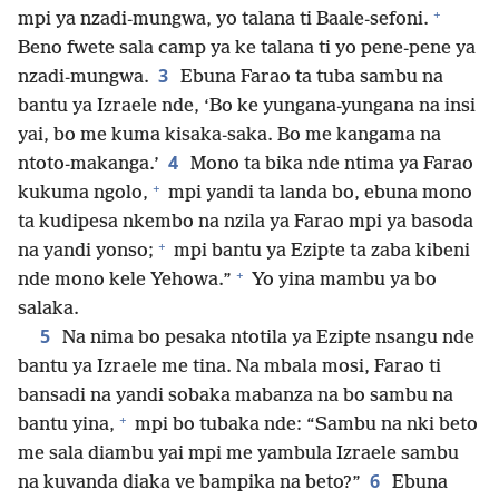
+
mpi ya nzadi-mungwa, yo talana ti Baale-sefoni.
Beno fwete sala camp ya ke talana ti yo pene-pene ya
3
nzadi-mungwa.
Ebuna Farao ta tuba sambu na
bantu ya Izraele nde, ‘Bo ke yungana-yungana na insi
yai, bo me kuma kisaka-saka. Bo me kangama na
4
ntoto-makanga.’
Mono ta bika nde ntima ya Farao
+
kukuma ngolo,
mpi yandi ta landa bo, ebuna mono
ta kudipesa nkembo na nzila ya Farao mpi ya basoda
+
na yandi yonso;
mpi bantu ya Ezipte ta zaba kibeni
+
nde mono kele Yehowa.”
Yo yina mambu ya bo
salaka.
5
Na nima bo pesaka ntotila ya Ezipte nsangu nde
bantu ya Izraele me tina. Na mbala mosi, Farao ti
bansadi na yandi sobaka mabanza na bo sambu na
+
bantu yina,
mpi bo tubaka nde: “Sambu na nki beto
me sala diambu yai mpi me yambula Izraele sambu
6
na kuvanda diaka ve bampika na beto?”
Ebuna