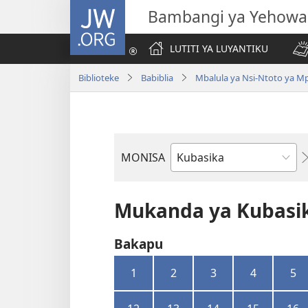
JW.ORG
Bambangi ya Yehowa
LUTITI YA LUYANTIKU
Biblioteke
Babiblia
Mbalula ya Nsi-Ntoto ya M
MONISA
Mikanda
ya
Biblia
Mukanda ya Kubasi
Bakapu
1
2
3
4
5