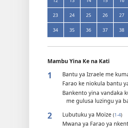
12
13
14
15
16
23
24
25
26
27
34
35
36
37
38
Mambu Yina Ke na Kati
1
Bantu ya Izraele me kum
Farao ke niokula bantu y
Bankento yina vandaka 
me gulusa luzingu ya 
2
Lubutuku ya Moize
(
1-4
)
Mwana ya Farao ya nken