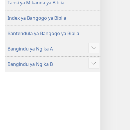
Ntoto
Ntoto
Tansi ya Mikanda ya Biblia
ya
ya
Mpa
Mpa
Index ya Bangogo ya Biblia
(Kubasika
(Kubasika
ya
ya
Bantendula ya Bangogo ya Biblia
2015)
2015)
Bangindu ya Ngika A
Songa
mambu
Bangindu ya Ngika B
mingi
Songa
mambu
mingi