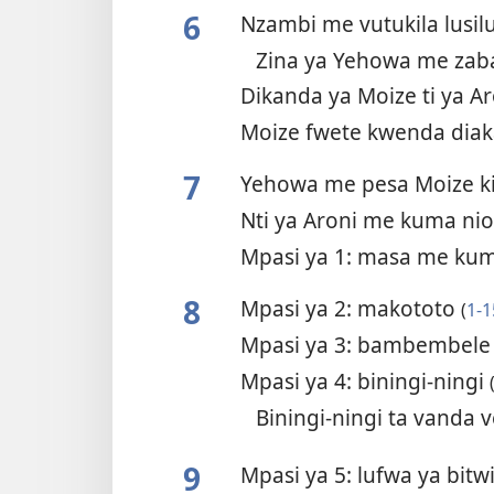
6
Nzambi me vutukila lusil
Zina ya Yehowa me za
Dikanda ya Moize ti ya A
Moize fwete kwenda diak
7
Yehowa me pesa Moize k
Nti ya Aroni me kuma ni
Mpasi ya 1: masa me k
8
Mpasi ya 2: makototo
(
1-1
Mpasi ya 3: bambembel
Mpasi ya 4: biningi-ningi
Biningi-ningi ta vanda
9
Mpasi ya 5: lufwa ya bitw