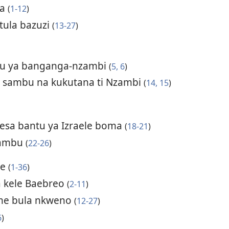
sa
(
1-12
)
utula bazuzi
(
13-27
)
mu ya banganga-nzambi
(
5, 6
)
u sambu na kukutana ti Nzambi
(
14, 15
)
esa bantu ya Izraele boma
(
18-21
)
sambu
(
22-26
)
le
(
1-36
)
 kele Baebreo
(
2-11
)
me bula nkweno
(
12-27
)
6
)