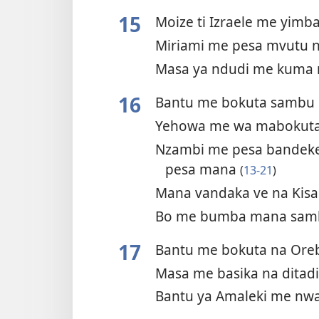
15
Moize ti Izraele me yim
Miriami me pesa mvutu 
Masa ya ndudi me kuma
16
Bantu me bokuta sambu
Yehowa me wa mabokuta
Nzambi me pesa bandeke
pesa mana
(
13-21
)
Mana vandaka ve na Kis
Bo me bumba mana samb
17
Bantu me bokuta na Ore
Masa me basika na ditad
Bantu ya Amaleki me nwan