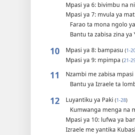
Mpasi ya 6: bivimbu na n
Mpasi ya 7: mvula ya ma
Farao ta mona ngolo y
Bantu ta zabisa zina y
10
Mpasi ya 8: bampasu
(
1-2
Mpasi ya 9: mpimpa
(
21-2
11
Nzambi me zabisa mpasi
Bantu ya Izraele ta l
12
Luyantiku ya Paki
(
1-28
)
Kumwanga menga na ma
Mpasi ya 10: lufwa ya ba
Izraele me yantika Kubas