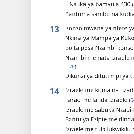
Nsuka ya bamvula 430
(
Bantuma sambu na kudia
13
Konso mwana ya ntete ya
Nkinsi ya Mampa ya Kuk
Bo ta pesa Nzambi konso
Nzambi me nata Izraele 
20
)
Dikunzi ya dituti mpi ya t
14
Izraele me kuma na nza
Farao me landa Izraele
(
5
Izraele me sabuka Nzad
Bantu ya Ezipte me din
Izraele me tula lukwikil