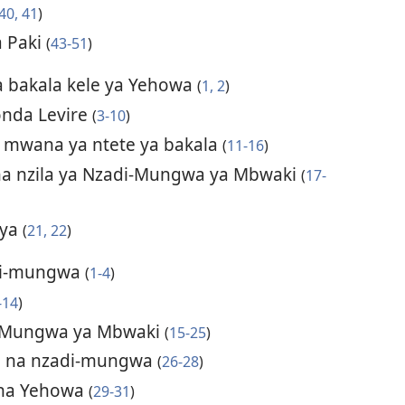
40, 41
)
 Paki
(
43-51
)
 bakala kele ya Yehowa
(
1, 2
)
onda Levire
(
3-10
)
 mwana ya ntete ya bakala
(
11-16
)
na nzila ya Nzadi-Mungwa ya Mbwaki
(
17-
iya
(
21, 22
)
di-mungwa
(
1-4
)
-14
)
i-Mungwa ya Mbwaki
(
15-25
)
da na nzadi-mungwa
(
26-28
)
u na Yehowa
(
29-31
)