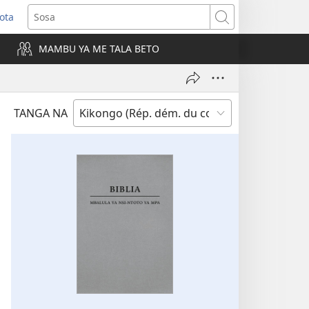
ota
e
Sosa
ngula
MAMBU YA ME TALA BETO
iti
a)
TANGA NA