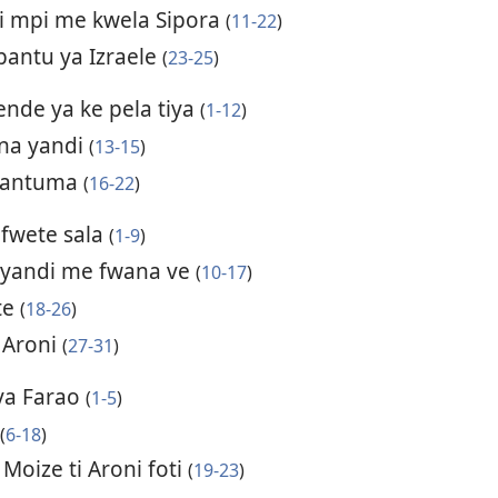
i mpi me kwela Sipora
(
11-22
)
bantu ya Izraele
(
23-25
)
ende ya ke pela tiya
(
1-12
)
na yandi
(
13-15
)
bantuma
(
16-22
)
 fwete sala
(
1-9
)
yandi me fwana ve
(
10-17
)
te
(
18-26
)
 Aroni
(
27-31
)
 ya Farao
(
1-5
)
(
6-18
)
Moize ti Aroni foti
(
19-23
)