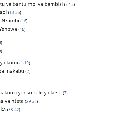
itu ya bantu mpi ya bambisi
(
8-12
)
tadi
(
13-35
)
a Nzambi
(
16
)
a Yehowa
(
16
)
0
)
9
)
 ya kumi
(
1-10
)
omba makabu
(
2
)
kunzi yonso zole ya kielo
(
7
)
na ya ntete
(
29-32
)
ika
(
33-42
)