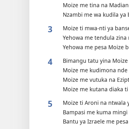
Moize me tina na Madian
Nzambi me wa kudila ya 
3
Moize ti mwa-nti ya bans
Yehowa me tendula zina 
Yehowa me pesa Moize 
4
Bimangu tatu yina Moize
Moize me kudimona nde 
Moize me vutuka na Ezip
Moize me kutana diaka ti
5
Moize ti Aroni na ntwala
Bampasi me kuma mingi
Bantu ya Izraele me pesa 