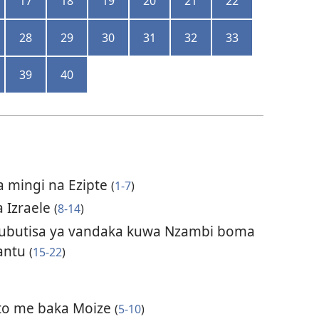
17
18
19
20
21
22
28
29
30
31
32
33
39
40
a mingi na Ezipte
(
1-7
)
a Izraele
(
8-14
)
kubutisa ya vandaka kuwa Nzambi boma
bantu
(
15-22
)
to me baka Moize
(
5-10
)