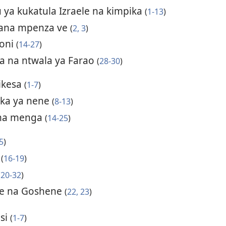
u ya kukatula Izraele na kimpika
(
1-13
)
bana mpenza ve
(
2, 3
)
roni
(
14-27
)
a na ntwala ya Farao
(
28-30
)
ikesa
(
1-7
)
oka ya nene
(
8-13
)
uma menga
(
14-25
)
5
)
e
(
16-19
)
(
20-32
)
 ve na Goshene
(
22, 23
)
isi
(
1-7
)