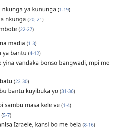
ba nkunga ya kununga
(
1-19
)
na nkunga
(
20, 21
)
 mbote
(
22-27
)
 na madia
(
1-3
)
 ya bantu
(
4-12
)
 yina vandaka bonso bangwadi, mpi me
abatu
(
22-30
)
u bantu kuyibuka yo
(
31-36
)
bi sambu masa kele ve
(
1-4
)
i
(
5-7
)
isa Izraele, kansi bo me bela
(
8-16
)