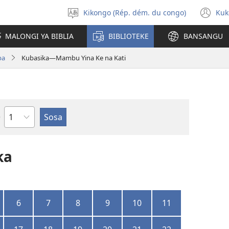
Kikongo (Rép. dém. du congo)
Kuk
Sola
(k
ndinga
ka
MALONGI YA BIBLIA
BIBLIOTEKE
BANSANGU
lut
ya
pa
Kubasika—Mambu Yina Ke na Kati
mp
Kapu
ka
6
7
8
9
10
11