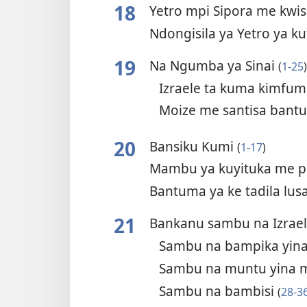
18
Yetro mpi Sipora me kwi
Ndongisila ya Yetro ya k
19
Na Ngumba ya Sinai
(
1-25
)
Izraele ta kuma kimfu
Moize me santisa bant
20
Bansiku Kumi
(
1-17
)
Mambu ya kuyituka me p
Bantuma ya ke tadila lu
21
Bankanu sambu na Izrae
Sambu na bampika yina
Sambu na muntu yina 
Sambu na bambisi
(
28-3