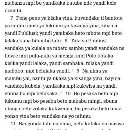
mabanza mpi bo yantikaka kutuba nde yandi kele
nzambi.
7
Pene-pene ya kisika yina, kuvandaka ti bantoto
ya muntu mosi ya lukumu ya kisanga yina, zina na
yandi Publiusi; yandi yambaka beto mbote mpi beto
8
lalaka kuna bilumbu tatu.
Tata ya Publiusi
vandaka ya kulala na mbeto sambu yandi vandaka na
fievre mpi pulu-pulu ya menga, mpi Polo kotaka
kisika yandi lalaka, yandi sambaka, tulaka yandi
+
9
maboko, mpi belulaka yandi.
Na nima ya
mambu yai, bantu ya nkaka ya kisanga yina, bayina
vandaka kubela, yantikaka mpi kukwisa na yandi,
+
10
ebuna bo mpi belukaka.
Bo pesaka beto mpi
lukumu mpi bo pesaka beto makabu mingi, ebuna
ntangu beto zolaka kukwenda, bo pesaka beto bima
yonso yina beto vandaka na yo mfunu.
11
Bangonda tatu na nima, beto kotaka na maswa