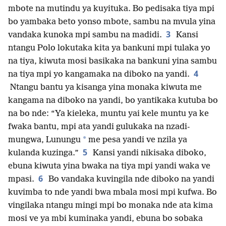
mbote na mutindu ya kuyituka. Bo pedisaka tiya mpi
bo yambaka beto yonso mbote, sambu na mvula yina
3
vandaka kunoka mpi sambu na madidi.
Kansi
ntangu Polo lokutaka kita ya bankuni mpi tulaka yo
na tiya, kiwuta mosi basikaka na bankuni yina sambu
4
na tiya mpi yo kangamaka na diboko na yandi.
Ntangu bantu ya kisanga yina monaka kiwuta me
kangama na diboko na yandi, bo yantikaka kutuba bo
na bo nde: “Ya kieleka, muntu yai kele muntu ya ke
fwaka bantu, mpi ata yandi gulukaka na nzadi-
*
mungwa, Lunungu
me pesa yandi ve nzila ya
5
kulanda kuzinga.”
Kansi yandi nikisaka diboko,
ebuna kiwuta yina bwaka na tiya mpi yandi waka ve
6
mpasi.
Bo vandaka kuvingila nde diboko na yandi
kuvimba to nde yandi bwa mbala mosi mpi kufwa. Bo
vingilaka ntangu mingi mpi bo monaka nde ata kima
mosi ve ya mbi kuminaka yandi, ebuna bo sobaka