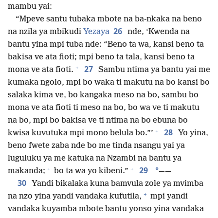
mambu yai:
“Mpeve santu tubaka mbote na ba-nkaka na beno
26
na nzila ya mbikudi
Yezaya
nde, ‘Kwenda na
bantu yina mpi tuba nde: “Beno ta wa, kansi beno ta
bakisa ve ata fioti; mpi beno ta tala, kansi beno ta
+
27
mona ve ata fioti.
Sambu ntima ya bantu yai me
kumaka ngolo, mpi bo waka ti makutu na bo kansi bo
salaka kima ve, bo kangaka meso na bo, sambu bo
mona ve ata fioti ti meso na bo, bo wa ve ti makutu
na bo, mpi bo bakisa ve ti ntima na bo ebuna bo
+
28
kwisa kuvutuka mpi mono belula bo.”’
Yo yina,
beno fwete zaba nde bo me tinda nsangu yai ya
luguluku ya me katuka na Nzambi na bantu ya
+
+
29
*
makanda;
bo ta wa yo kibeni.”
——
30
Yandi bikalaka kuna bamvula zole ya mvimba
+
na nzo yina yandi vandaka kufutila,
mpi yandi
vandaka kuyamba mbote bantu yonso yina vandaka