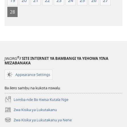
19
20
21
22
23
24
25
26
27
Mpa
Mpa
28
(Kubasika
(Kubasika
ya
ya
2015)
2015)
®
JW.ORG
/ SITE INTERNET YA BAMBANGI YA YEHOWA YINA
MEZABANAKA
Appearance Settings
Ba
liens
sambu na kukota nswalu
Lomba nde Bo Kwisa Kutala Nge
Zwa Kisika ya Lukutakanu
(ke
kangula
Zwa Kisika ya Lukutakanu ya Nene
(ke
lutiti