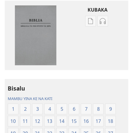
KUBAKA
Bisika
Bisika
ya
ya
kupona
kupona
sambu
sambu
na
na
kubaka
kubaka
mikanda
mambu
na
ya
internet
kuwikidila
Bisalu
Biblia
Biblia
—
—
MAMBU YINA KE NA KATI
Mbalula
Mbalula
1
2
3
4
5
6
7
8
9
ya
ya
Nsi-
Nsi-
10
11
12
13
14
15
16
17
18
Ntoto
Ntoto
ya
ya