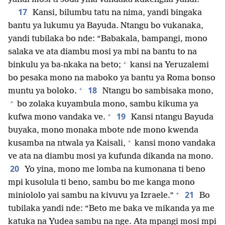
17
Kansi, bilumbu tatu na nima, yandi bingaka
bantu ya lukumu ya Bayuda. Ntangu bo vukanaka,
yandi tubilaka bo nde: “Babakala, bampangi, mono
salaka ve ata diambu mosi ya mbi na bantu to na
+
binkulu ya ba-nkaka na beto;
kansi na Yeruzalemi
bo pesaka mono na maboko ya bantu ya Roma bonso
+
18
muntu ya boloko.
Ntangu bo sambisaka mono,
+
bo zolaka kuyambula mono, sambu kikuma ya
+
19
kufwa mono vandaka ve.
Kansi ntangu Bayuda
buyaka, mono monaka mbote nde mono kwenda
+
kusamba na ntwala ya Kaisali,
kansi mono vandaka
ve ata na diambu mosi ya kufunda dikanda na mono.
20
Yo yina, mono me lomba na kumonana ti beno
mpi kusolula ti beno, sambu bo me kanga mono
+
21
miniololo yai sambu na kivuvu ya Izraele.”
Bo
tubilaka yandi nde: “Beto me baka ve mikanda ya me
katuka na Yudea sambu na nge. Ata mpangi mosi mpi