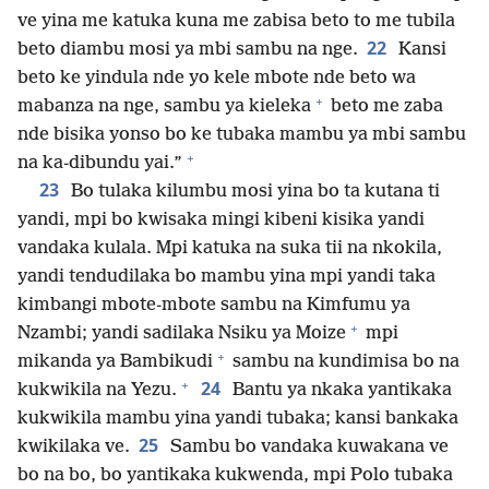
ve yina me katuka kuna me zabisa beto to me tubila
22
beto diambu mosi ya mbi sambu na nge.
Kansi
beto ke yindula nde yo kele mbote nde beto wa
+
mabanza na nge, sambu ya kieleka
beto me zaba
nde bisika yonso bo ke tubaka mambu ya mbi sambu
+
na ka-dibundu yai.”
23
Bo tulaka kilumbu mosi yina bo ta kutana ti
yandi, mpi bo kwisaka mingi kibeni kisika yandi
vandaka kulala. Mpi katuka na suka tii na nkokila,
yandi tendudilaka bo mambu yina mpi yandi taka
kimbangi mbote-mbote sambu na Kimfumu ya
+
Nzambi; yandi sadilaka Nsiku ya Moize
mpi
+
mikanda ya Bambikudi
sambu na kundimisa bo na
+
24
kukwikila na Yezu.
Bantu ya nkaka yantikaka
kukwikila mambu yina yandi tubaka; kansi bankaka
25
kwikilaka ve.
Sambu bo vandaka kuwakana ve
bo na bo, bo yantikaka kukwenda, mpi Polo tubaka