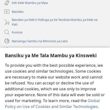
kangula
ya
Inki Kele Mambu ya Mpa
lutiti
mpa)
ya
Bavideo
mpa)
Bavideo ya Kele ti Ndinga ya Ke Tendula Mambu ya Kele na
Kati
Kusosa
Bansangu Sambu na Mimonisi ya Leta
Lusadisu
Bansiku ya Me Tala Mambu ya Kinsweki
Makabu
(ke
To provide you with the best possible experience, we
kangula
use cookies and similar technologies. Some cookies
lutiti
Watchtower BIBLIOTEKE NA INTERNET
are necessary to make our website work and cannot
(ke
ya
be refused. You can accept or decline the use of
kangula
mpa)
®
JW Hub
lutiti
additional cookies, which we use only to improve
(ke
ya
kangula
your experience. None of this data will ever be sold or
mpa)
lutiti
used for marketing. To learn more, read the
Global
ya
Policy on Use of Cookies and Similar Technologies
.
mpa)