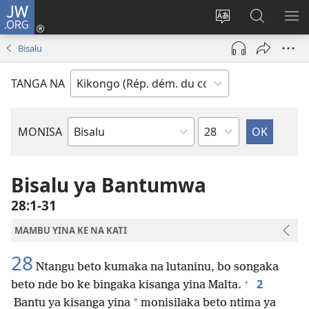
JW.ORG
Kukota
(ke
Soba
Kusosa
BA
kangula
ndinga
na
ME
Bisalu
lutiti
ya
JW.ORG
ya
site
TANGA NA
mpa)
yai
Kapu
MONISA
Mikanda
ya
Biblia
Bisalu ya Bantumwa
28:1-31
MAMBU YINA KE NA KATI
28
Ntangu beto kumaka na lutaninu, bo songaka
+
2
beto nde bo ke bingaka kisanga yina Malta.
*
Bantu ya kisanga yina
monisilaka beto ntima ya