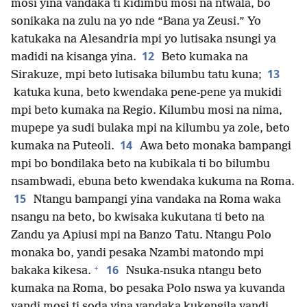
mosi yina vandaka ti kidimbu mosi na ntwala, bo
sonikaka na zulu na yo nde “Bana ya Zeusi.” Yo
katukaka na Alesandria mpi yo lutisaka nsungi ya
12
madidi na kisanga yina.
Beto kumaka na
13
Sirakuze, mpi beto lutisaka bilumbu tatu kuna;
katuka kuna, beto kwendaka pene-pene ya mukidi
mpi beto kumaka na Regio. Kilumbu mosi na nima,
mupepe ya sudi bulaka mpi na kilumbu ya zole, beto
14
kumaka na Puteoli.
Awa beto monaka bampangi
mpi bo bondilaka beto na kubikala ti bo bilumbu
nsambwadi, ebuna beto kwendaka kukuma na Roma.
15
Ntangu bampangi yina vandaka na Roma waka
nsangu na beto, bo kwisaka kukutana ti beto na
Zandu ya Apiusi mpi na Banzo Tatu. Ntangu Polo
monaka bo, yandi pesaka Nzambi matondo mpi
+
16
bakaka kikesa.
Nsuka-nsuka ntangu beto
kumaka na Roma, bo pesaka Polo nswa ya kuvanda
yandi mosi ti soda yina vandaka kukengila yandi.