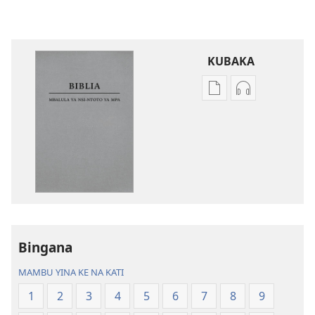
KUBAKA
Bisika
Bisika
ya
ya
kupona
kupona
sambu
sambu
na
na
kubaka
kubaka
mikanda
mambu
na
ya
internet
kuwikidila
Bingana
Biblia
Biblia
—
—
MAMBU YINA KE NA KATI
Mbalula
Mbalula
1
2
3
4
5
6
7
8
9
ya
ya