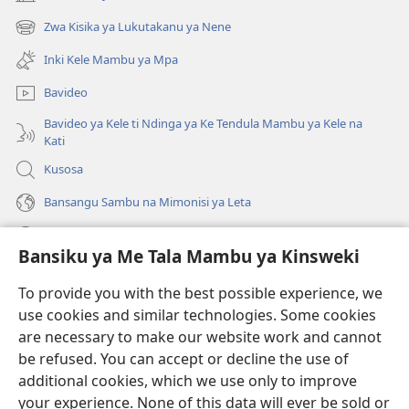
(ke
kangula
Zwa Kisika ya Lukutakanu ya Nene
(ke
lutiti
kangula
ya
Inki Kele Mambu ya Mpa
lutiti
mpa)
ya
Bavideo
mpa)
Bavideo ya Kele ti Ndinga ya Ke Tendula Mambu ya Kele na
Kati
Kusosa
Bansangu Sambu na Mimonisi ya Leta
Lusadisu
Bansiku ya Me Tala Mambu ya Kinsweki
Makabu
(ke
To provide you with the best possible experience, we
kangula
use cookies and similar technologies. Some cookies
lutiti
Watchtower BIBLIOTEKE NA INTERNET
are necessary to make our website work and cannot
(ke
ya
be refused. You can accept or decline the use of
kangula
mpa)
®
JW Hub
lutiti
additional cookies, which we use only to improve
(ke
ya
kangula
your experience. None of this data will ever be sold or