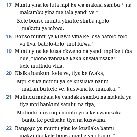
17
*
Muntu yina ke luta mpi ke wa makasi sambu
na
+
makambu yina me tala yandi ve
Kele bonso muntu yina ke simba ngolo
makutu ya mbwa.
18
Bonso muntu ya kilawu yina ke losa batolo-tolo
*
ya tiya, batolo-tolo, mpi lufwa
19
Muntu yina ke kusa nkweno na yandi mpi ke tuba
+
nde, “Mono vandaka kaka kusala nsaka!”
kele mutindu yina.
20
Kisika bankuni kele ve, tiya ke fwaka,
Mpi kisika muntu ya ke kusilaka bantu
+
makambu kele ve, kuswana ke manaka.
21
Mutindu makala ke vandaka sambu na makala ya
tiya mpi bankuni sambu na tiya,
Mutindu mosi mpi muntu yina ke nwanisaka
+
bantu ke pedisaka tiya na kuswana.
22
Bangogo ya muntu yina ke kusilaka bantu
*
makambu kele bonso madia ya ntomo;