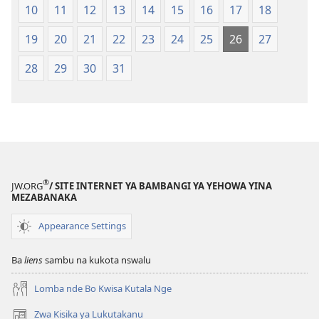
Nsi-
Nsi-
10
11
12
13
14
15
16
17
18
Ntoto
Ntoto
ya
ya
19
20
21
22
23
24
25
26
27
Mpa
Mpa
28
29
30
31
(Kubasika
(Kubasika
ya
ya
2015)
2015)
®
JW.ORG
/ SITE INTERNET YA BAMBANGI YA YEHOWA YINA
MEZABANAKA
Appearance Settings
Ba
liens
sambu na kukota nswalu
Lomba nde Bo Kwisa Kutala Nge
Zwa Kisika ya Lukutakanu