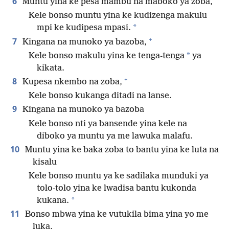
6
Muntu yina ke pesa mambu na maboko ya zoba,
Kele bonso muntu yina ke kudizenga makulu
*
mpi ke kudipesa mpasi.
+
7
Kingana na munoko ya bazoba,
*
Kele bonso makulu yina ke tenga-tenga
ya
kikata.
+
8
Kupesa nkembo na zoba,
Kele bonso kukanga ditadi na lanse.
9
Kingana na munoko ya bazoba
Kele bonso nti ya bansende yina kele na
diboko ya muntu ya me lawuka malafu.
10
Muntu yina ke baka zoba to bantu yina ke luta na
kisalu
Kele bonso muntu ya ke sadilaka munduki ya
tolo-tolo yina ke lwadisa bantu kukonda
*
kukana.
11
Bonso mbwa yina ke vutukila bima yina yo me
luka,