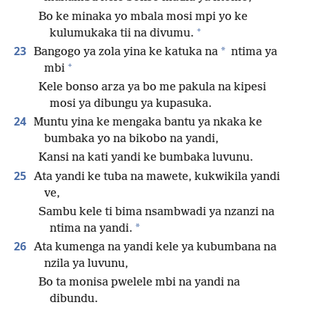
Bo ke minaka yo mbala mosi mpi yo ke
+
kulumukaka tii na divumu.
23
*
Bangogo ya zola yina ke katuka na
ntima ya
+
mbi
Kele bonso arza ya bo me pakula na kipesi
mosi ya dibungu ya kupasuka.
24
Muntu yina ke mengaka bantu ya nkaka ke
bumbaka yo na bikobo na yandi,
Kansi na kati yandi ke bumbaka luvunu.
25
Ata yandi ke tuba na mawete, kukwikila yandi
ve,
Sambu kele ti bima nsambwadi ya nzanzi na
*
ntima na yandi.
26
Ata kumenga na yandi kele ya kubumbana na
nzila ya luvunu,
Bo ta monisa pwelele mbi na yandi na
dibundu.