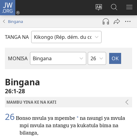
JW.ORG
Kukota
(ke
Soba
Kusosa
BA
kangula
ndinga
na
ME
Bingana
lutiti
ya
JW.ORG
ya
site
TANGA NA
mpa)
yai
Kapu
MONISA
Mikanda
ya
Biblia
Bingana
26:1-28
MAMBU YINA KE NA KATI
26
*
Bonso mvula ya mpembe
na nsungi ya mvula
mpi mvula na ntangu ya kukatula bima na
bilanga,