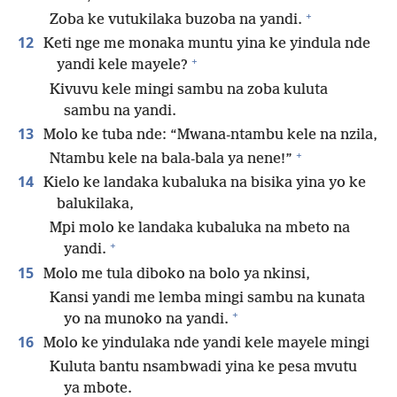
+
Zoba ke vutukilaka buzoba na yandi.
12
Keti nge me monaka muntu yina ke yindula nde
+
yandi kele mayele?
Kivuvu kele mingi sambu na zoba kuluta
sambu na yandi.
13
Molo ke tuba nde: “Mwana-ntambu kele na nzila,
+
Ntambu kele na bala-bala ya nene!”
14
Kielo ke landaka kubaluka na bisika yina yo ke
balukilaka,
Mpi molo ke landaka kubaluka na mbeto na
+
yandi.
15
Molo me tula diboko na bolo ya nkinsi,
Kansi yandi me lemba mingi sambu na kunata
+
yo na munoko na yandi.
16
Molo ke yindulaka nde yandi kele mayele mingi
Kuluta bantu nsambwadi yina ke pesa mvutu
ya mbote.