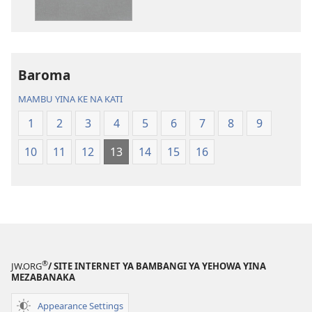
kubaka
kubaka
mikanda
mambu
na
ya
internet
kuwikidila
Baroma
Biblia
Biblia
—
—
MAMBU YINA KE NA KATI
Mbalula
Mbalula
1
2
3
4
5
6
7
8
9
ya
ya
Nsi-
Nsi-
10
11
12
13
14
15
16
Ntoto
Ntoto
ya
ya
Mpa
Mpa
(Kubasika
(Kubasika
ya
ya
2015)
2015)
®
JW.ORG
/ SITE INTERNET YA BAMBANGI YA YEHOWA YINA
MEZABANAKA
Appearance Settings