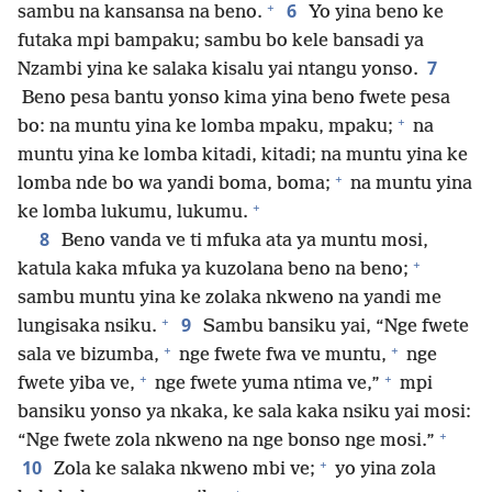
+
6
sambu na kansansa na beno.
Yo yina beno ke
futaka mpi bampaku; sambu bo kele bansadi ya
7
Nzambi yina ke salaka kisalu yai ntangu yonso.
Beno pesa bantu yonso kima yina beno fwete pesa
+
bo: na muntu yina ke lomba mpaku, mpaku;
na
muntu yina ke lomba kitadi, kitadi; na muntu yina ke
+
lomba nde bo wa yandi boma, boma;
na muntu yina
+
ke lomba lukumu, lukumu.
8
Beno vanda ve ti mfuka ata ya muntu mosi,
+
katula kaka mfuka ya kuzolana beno na beno;
sambu muntu yina ke zolaka nkweno na yandi me
+
9
lungisaka nsiku.
Sambu bansiku yai, “Nge fwete
+
+
sala ve bizumba,
nge fwete fwa ve muntu,
nge
+
+
fwete yiba ve,
nge fwete yuma ntima ve,”
mpi
bansiku yonso ya nkaka, ke sala kaka nsiku yai mosi:
+
“Nge fwete zola nkweno na nge bonso nge mosi.”
+
10
Zola ke salaka nkweno mbi ve;
yo yina zola