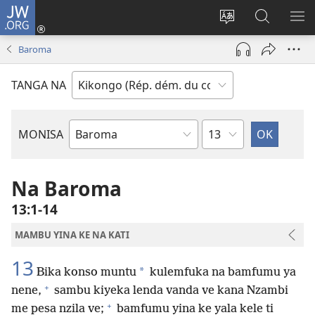
JW.ORG
Kukota
(ke
Soba
Kusosa
BA
kangula
ndinga
na
ME
Baroma
lutiti
ya
JW.ORG
ya
site
TANGA NA
mpa)
yai
Kapu
MONISA
Mikanda
ya
Biblia
Na Baroma
13:1-14
MAMBU YINA KE NA KATI
13
*
Bika konso muntu
kulemfuka na bamfumu ya
+
nene,
sambu kiyeka lenda vanda ve kana Nzambi
+
me pesa nzila ve;
bamfumu yina ke yala kele ti