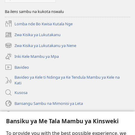
Ba
liens
sambu na kukota nswalu
Lomba nde Bo Kwisa Kutala Nge
Zwa Kisika ya Lukutakanu
(ke
kangula
Zwa Kisika ya Lukutakanu ya Nene
(ke
lutiti
kangula
ya
Inki Kele Mambu ya Mpa
lutiti
mpa)
ya
Bavideo
mpa)
Bavideo ya Kele ti Ndinga ya Ke Tendula Mambu ya Kele na
Kati
Kusosa
Bansangu Sambu na Mimonisi ya Leta
Lusadisu
Bansiku ya Me Tala Mambu ya Kinsweki
Makabu
(ke
To provide you with the best possible experience, we