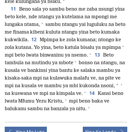
+
kele kulungana ya nsiku.
11
Beno sala yo sambu beno me zaba nsungi yina
beto kele, nde ntangu ya kutelama na mpongi me
+
lungaka ntama,
sambu ntangu yai luguluku na beto
me finama kibeni kuluta ntangu yina beto kumaka
12
kukwikila.
Mpimpa ke zola kumana; ntongo ke
+
zola kutana. Yo yina, beto katula bisalu ya mpimpa
+
13
mpi beto lwata binwaninu ya nsemo.
Beto
+
tambula na mutindu ya mbote
bonso na ntangu, na
kusala ve bankinsi yina bantu ke salaka mambu ya
kisaka-saka mpi na kulawuka malafu ve, na pite ve
+
*
mpi na kusala ve mambu ya mbi kukonda nsoni,
+
14
na kuswana ve mpi na kimpala ve.
Kansi beno
+
lwata Mfumu Yezu Kristu,
mpi beno baka ve
+
balukanu sambu na banzala ya nitu.