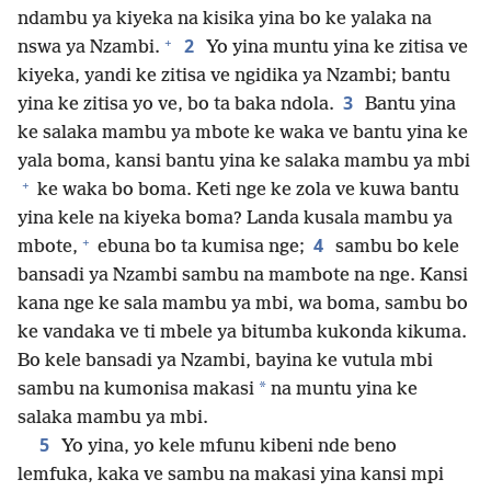
ndambu ya kiyeka na kisika yina bo ke yalaka na
+
2
nswa ya Nzambi.
Yo yina muntu yina ke zitisa ve
kiyeka, yandi ke zitisa ve ngidika ya Nzambi; bantu
3
yina ke zitisa yo ve, bo ta baka ndola.
Bantu yina
ke salaka mambu ya mbote ke waka ve bantu yina ke
yala boma, kansi bantu yina ke salaka mambu ya mbi
+
ke waka bo boma. Keti nge ke zola ve kuwa bantu
yina kele na kiyeka boma? Landa kusala mambu ya
+
4
mbote,
ebuna bo ta kumisa nge;
sambu bo kele
bansadi ya Nzambi sambu na mambote na nge. Kansi
kana nge ke sala mambu ya mbi, wa boma, sambu bo
ke vandaka ve ti mbele ya bitumba kukonda kikuma.
Bo kele bansadi ya Nzambi, bayina ke vutula mbi
*
sambu na kumonisa makasi
na muntu yina ke
salaka mambu ya mbi.
5
Yo yina, yo kele mfunu kibeni nde beno
lemfuka, kaka ve sambu na makasi yina kansi mpi