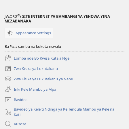
®
JW.ORG
/ SITE INTERNET YA BAMBANGI YA YEHOWA YINA
MEZABANAKA
Appearance Settings
Ba
liens
sambu na kukota nswalu
Lomba nde Bo Kwisa Kutala Nge
Zwa Kisika ya Lukutakanu
(ke
kangula
Zwa Kisika ya Lukutakanu ya Nene
(ke
lutiti
kangula
ya
Inki Kele Mambu ya Mpa
lutiti
mpa)
ya
Bavideo
mpa)
Bavideo ya Kele ti Ndinga ya Ke Tendula Mambu ya Kele na
Kati
Kusosa