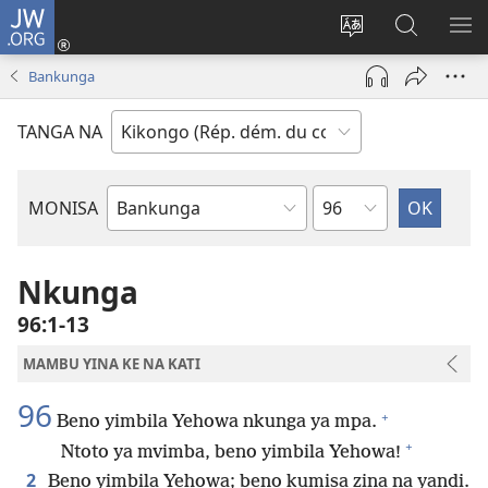
JW.ORG
Kukota
(ke
Soba
Kusosa
BA
kangula
ndinga
na
ME
Bankunga
lutiti
ya
JW.ORG
ya
site
TANGA NA
mpa)
yai
Kapu
MONISA
Mikanda
ya
Biblia
Nkunga
96:1-13
MAMBU YINA KE NA KATI
96
+
Beno yimbila Yehowa nkunga ya mpa.
+
Ntoto ya mvimba, beno yimbila Yehowa!
2
Beno yimbila Yehowa; beno kumisa zina na yandi.