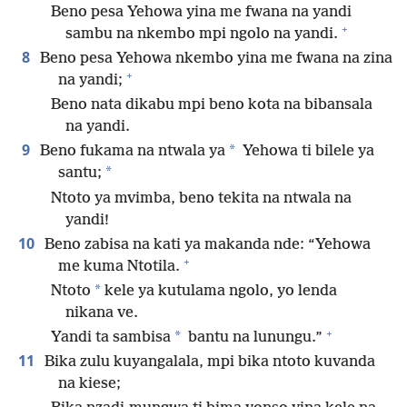
Beno pesa Yehowa yina me fwana na yandi
+
sambu na nkembo mpi ngolo na yandi.
8
Beno pesa Yehowa nkembo yina me fwana na zina
+
na yandi;
Beno nata dikabu mpi beno kota na bibansala
na yandi.
9
*
Beno fukama na ntwala ya
Yehowa ti bilele ya
*
santu;
Ntoto ya mvimba, beno tekita na ntwala na
yandi!
10
Beno zabisa na kati ya makanda nde: “Yehowa
+
me kuma Ntotila.
*
Ntoto
kele ya kutulama ngolo, yo lenda
nikana ve.
+
*
Yandi ta sambisa
bantu na lunungu.”
11
Bika zulu kuyangalala, mpi bika ntoto kuvanda
na kiese;