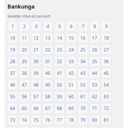
Bankunga
Biblia
Biblia
—
—
MAMBU YINA KE NA KATI
Mbalula
Mbalula
1
2
3
4
5
6
7
8
9
ya
ya
Nsi-
Nsi-
10
11
12
13
14
15
16
17
18
Ntoto
Ntoto
ya
ya
19
20
21
22
23
24
25
26
27
Mpa
Mpa
28
29
30
31
32
33
34
35
36
(Kubasika
(Kubasika
ya
ya
37
38
39
40
41
42
43
44
45
2015)
2015)
46
47
48
49
50
51
52
53
54
55
56
57
58
59
60
61
62
63
64
65
66
67
68
69
70
71
72
73
74
75
76
77
78
79
80
81