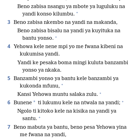
Beno zabisa nsangu ya mbote ya luguluku na
+
yandi konso kilumbu.
3
Beno zabisa nkembo na yandi na makanda,
Beno zabisa bisalu na yandi ya kuyituka na
+
bantu yonso.
4
Yehowa kele nene mpi yo me fwana kibeni na
kukumisa yandi.
Yandi ke pesaka boma mingi kuluta banzambi
yonso ya nkaka.
5
Banzambi yonso ya bantu kele banzambi ya
+
kukonda mfunu,
+
Kansi Yehowa muntu salaka zulu.
+
6
*
Bunene
ti lukumu kele na ntwala na yandi;
Ngolo ti kitoko kele na kisika na yandi ya
+
santu.
7
Beno mabuta ya bantu, beno pesa Yehowa yina
me fwana na yandi,