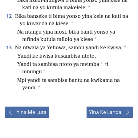
Bika nzadi-mungwa ti bima yonso yina kele na
+
kati na yo kutula makelele;
12
Bika banseke ti bima yonso yina kele na kati na
+
yo kuvanda na kiese.
Na ntangu yina mosi, bika banti yonso ya
+
mfinda kutula milolo ya kiese
13
*
Na ntwala ya Yehowa, sambu yandi ke kwisa,
Yandi ke kwisa kusambisa ntoto.
*
Yandi ta sambisa ntoto ya mvimba
ti
+
lunungu
Mpi yandi ta sambisa bantu na kwikama na
+
yandi.
Yina Me Luta
Yina Ke Landa