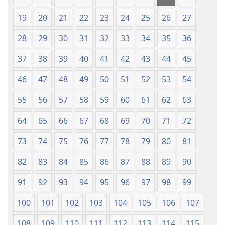
Ntoto
Ntoto
ya
ya
19
20
21
22
23
24
25
26
27
Mpa
Mpa
28
29
30
31
32
33
34
35
36
(Kubasika
(Kubasika
ya
ya
37
38
39
40
41
42
43
44
45
2015)
2015)
46
47
48
49
50
51
52
53
54
55
56
57
58
59
60
61
62
63
64
65
66
67
68
69
70
71
72
73
74
75
76
77
78
79
80
81
82
83
84
85
86
87
88
89
90
91
92
93
94
95
96
97
98
99
100
101
102
103
104
105
106
107
108
109
110
111
112
113
114
115