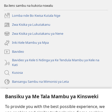
Ba
liens
sambu na kukota nswalu
Lomba nde Bo Kwisa Kutala Nge
Zwa Kisika ya Lukutakanu
(ke
kangula
Zwa Kisika ya Lukutakanu ya Nene
(ke
lutiti
kangula
ya
Inki Kele Mambu ya Mpa
lutiti
mpa)
ya
Bavideo
mpa)
Bavideo ya Kele ti Ndinga ya Ke Tendula Mambu ya Kele na
Kati
Kusosa
Bansangu Sambu na Mimonisi ya Leta
Lusadisu
Bansiku ya Me Tala Mambu ya Kinsweki
Makabu
(ke
To provide you with the best possible experience, we
kangula