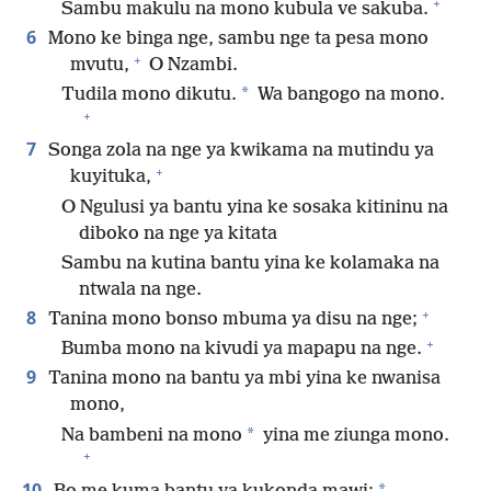
+
Sambu makulu na mono kubula ve sakuba.
6
Mono ke binga nge, sambu nge ta pesa mono
+
mvutu,
O Nzambi.
*
Tudila mono dikutu.
Wa bangogo na mono.
+
7
Songa zola na nge ya kwikama na mutindu ya
+
kuyituka,
O Ngulusi ya bantu yina ke sosaka kitininu na
diboko na nge ya kitata
Sambu na kutina bantu yina ke kolamaka na
ntwala na nge.
+
8
Tanina mono bonso mbuma ya disu na nge;
+
Bumba mono na kivudi ya mapapu na nge.
9
Tanina mono na bantu ya mbi yina ke nwanisa
mono,
*
Na bambeni na mono
yina me ziunga mono.
+
10