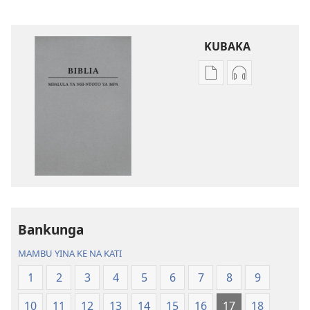
KUBAKA
Bisika
Bisika
ya
ya
kupona
kupona
sambu
sambu
na
na
kubaka
kubaka
mikanda
mambu
na
ya
internet
kuwikidila
Bankunga
Biblia
Biblia
—
—
MAMBU YINA KE NA KATI
Mbalula
Mbalula
1
2
3
4
5
6
7
8
9
ya
ya
Nsi-
Nsi-
10
11
12
13
14
15
16
17
18