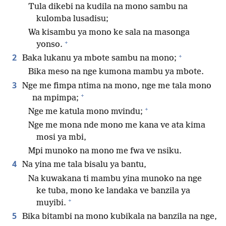
Tula dikebi na kudila na mono sambu na
kulomba lusadisu;
Wa kisambu ya mono ke sala na masonga
+
yonso.
+
2
Baka lukanu ya mbote sambu na mono;
Bika meso na nge kumona mambu ya mbote.
3
Nge me fimpa ntima na mono, nge me tala mono
+
na mpimpa;
+
Nge me katula mono mvindu;
Nge me mona nde mono me kana ve ata kima
mosi ya mbi,
Mpi munoko na mono me fwa ve nsiku.
4
Na yina me tala bisalu ya bantu,
Na kuwakana ti mambu yina munoko na nge
ke tuba, mono ke landaka ve banzila ya
+
muyibi.
5
Bika bitambi na mono kubikala na banzila na nge,