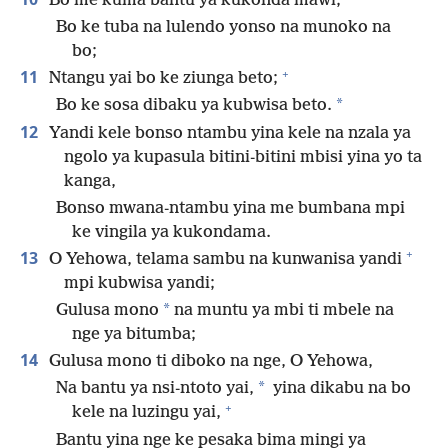
*
Bo me kuma bantu ya kukonda mawi;
Bo ke tuba na lulendo yonso na munoko na
bo;
+
11
Ntangu yai bo ke ziunga beto;
*
Bo ke sosa dibaku ya kubwisa beto.
12
Yandi kele bonso ntambu yina kele na nzala ya
ngolo ya kupasula bitini-bitini mbisi yina yo ta
kanga,
Bonso mwana-ntambu yina me bumbana mpi
ke vingila ya kukondama.
+
13
O Yehowa, telama sambu na kunwanisa yandi
mpi kubwisa yandi;
*
Gulusa mono
na muntu ya mbi ti mbele na
nge ya bitumba;
14
Gulusa mono ti diboko na nge, O Yehowa,
*
Na bantu ya nsi-ntoto yai,
yina dikabu na bo
+
kele na luzingu yai,
Bantu yina nge ke pesaka bima mingi ya