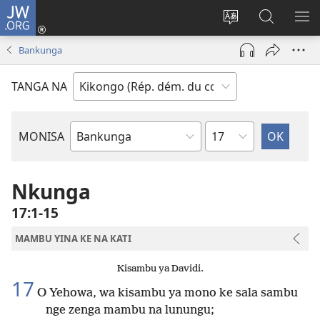
JW.ORG
Kukota
(ke
Soba
Kusosa
BA
kangula
ndinga
na
ME
Bankunga
lutiti
ya
JW.ORG
ya
site
TANGA NA
mpa)
yai
Kapu
MONISA
Mikanda
ya
Biblia
Nkunga
17:1-15
MAMBU YINA KE NA KATI
Kisambu ya Davidi.
17
O Yehowa, wa kisambu ya mono ke sala sambu
nge zenga mambu na lunungu;