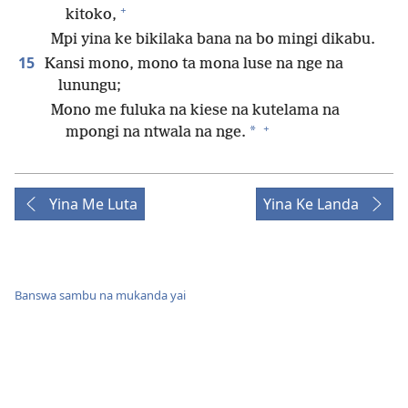
+
kitoko,
Mpi yina ke bikilaka bana na bo mingi dikabu.
15
Kansi mono, mono ta mona luse na nge na
lunungu;
Mono me fuluka na kiese na kutelama na
+
*
mpongi na ntwala na nge.
Yina Me Luta
Yina Ke Landa
Banswa sambu na mukanda yai