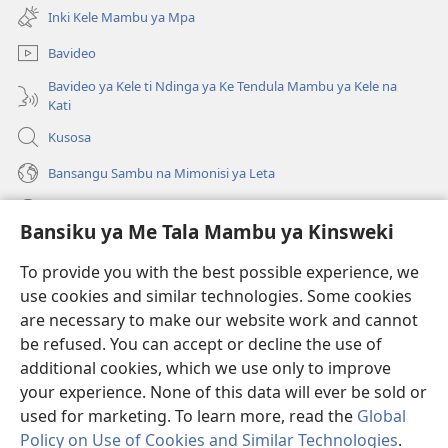
kangula
ya
Inki Kele Mambu ya Mpa
lutiti
mpa)
ya
Bavideo
mpa)
Bavideo ya Kele ti Ndinga ya Ke Tendula Mambu ya Kele na
Kati
Kusosa
Bansangu Sambu na Mimonisi ya Leta
Lusadisu
Bansiku ya Me Tala Mambu ya Kinsweki
Makabu
(ke
To provide you with the best possible experience, we
kangula
use cookies and similar technologies. Some cookies
lutiti
Watchtower BIBLIOTEKE NA INTERNET
are necessary to make our website work and cannot
(ke
ya
be refused. You can accept or decline the use of
kangula
mpa)
®
JW Hub
lutiti
additional cookies, which we use only to improve
(ke
ya
kangula
your experience. None of this data will ever be sold or
mpa)
lutiti
used for marketing. To learn more, read the
Global
ya
Policy on Use of Cookies and Similar Technologies
.
mpa)