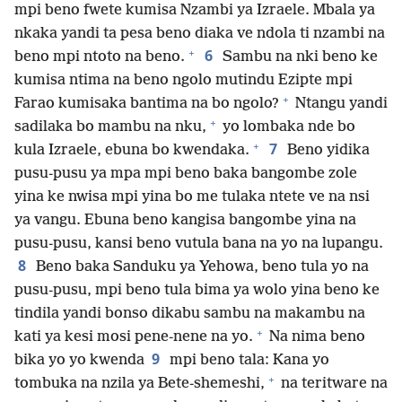
mpi beno fwete kumisa Nzambi ya Izraele. Mbala ya
nkaka yandi ta pesa beno diaka ve ndola ti nzambi na
+
6
beno mpi ntoto na beno.
Sambu na nki beno ke
kumisa ntima na beno ngolo mutindu Ezipte mpi
+
Farao kumisaka bantima na bo ngolo?
Ntangu yandi
+
sadilaka bo mambu na nku,
yo lombaka nde bo
+
7
kula Izraele, ebuna bo kwendaka.
Beno yidika
pusu-pusu ya mpa mpi beno baka bangombe zole
yina ke nwisa mpi yina bo me tulaka ntete ve na nsi
ya vangu. Ebuna beno kangisa bangombe yina na
pusu-pusu, kansi beno vutula bana na yo na lupangu.
8
Beno baka Sanduku ya Yehowa, beno tula yo na
pusu-pusu, mpi beno tula bima ya wolo yina beno ke
tindila yandi bonso dikabu sambu na makambu na
+
kati ya kesi mosi pene-nene na yo.
Na nima beno
9
bika yo yo kwenda
mpi beno tala: Kana yo
+
tombuka na nzila ya Bete-shemeshi,
na teritware na