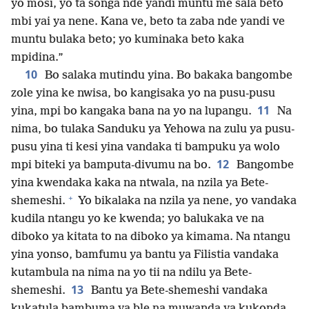
yo mosi, yo ta songa nde yandi muntu me sala beto
mbi yai ya nene. Kana ve, beto ta zaba nde yandi ve
muntu bulaka beto; yo kuminaka beto kaka
mpidina.”
10
Bo salaka mutindu yina. Bo bakaka bangombe
zole yina ke nwisa, bo kangisaka yo na pusu-pusu
11
yina, mpi bo kangaka bana na yo na lupangu.
Na
nima, bo tulaka Sanduku ya Yehowa na zulu ya pusu-
pusu yina ti kesi yina vandaka ti bampuku ya wolo
12
mpi biteki ya bamputa-divumu na bo.
Bangombe
yina kwendaka kaka na ntwala, na nzila ya Bete-
+
shemeshi.
Yo bikalaka na nzila ya nene, yo vandaka
kudila ntangu yo ke kwenda; yo balukaka ve na
diboko ya kitata to na diboko ya kimama. Na ntangu
yina yonso, bamfumu ya bantu ya Filistia vandaka
kutambula na nima na yo tii na ndilu ya Bete-
13
shemeshi.
Bantu ya Bete-shemeshi vandaka
kukatula bambuma ya ble na muwanda ya kukonda