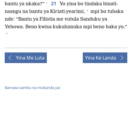
+
21
bantu ya nkaka?”
Yo yina bo tindaka binati-
+
nsangu na bantu ya Kiriati-yearimi,
mpi bo tubaka
nde: “Bantu ya Filistia me vutula Sanduku ya
Yehowa. Beno kwisa kukulumuka mpi beno baka yo.”
+
Yina Me Luta
Yina Ke Landa
Banswa sambu na mukanda yai