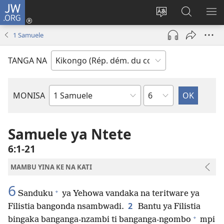
JW.ORG
Kukota
(ke
Soba
Kusosa
BA
kangula
ndinga
na
ME
1 Samuele
lutiti
ya
JW.ORG
ya
site
TANGA NA
mpa)
yai
Kapu
MONISA
Mikanda
ya
Biblia
Samuele ya Ntete
6:1-21
MAMBU YINA KE NA KATI
6
+
Sanduku
ya Yehowa vandaka na teritware ya
2
Filistia bangonda nsambwadi.
Bantu ya Filistia
+
bingaka banganga-nzambi ti banganga-ngombo
mpi