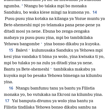
*
ngumba.
Ntangu bo talaka mpi bo monaka
14
Sanduku, bo waka kiese mingi na kumona yo.
Pusu-pusu yina kotaka na kilanga ya Yozue muntu ya
Bete-shemeshi mpi yo telamaka pana pene-pene ya
ditadi mosi ya nene. Ebuna bo zenga-zengaka
mabaya ya pusu-pusu yina, mpi bo tambikilaka
+
Yehowa bangombe
yina bonso dikabu ya kuyoka.
+
15
Balevi
kulumusaka Sanduku ya Yehowa mpi
kesi yina vandaka ti bima ya wolo, yina kwisaka ti yo,
mpi bo tulaka yo na zulu ya ditadi yina ya nene.
+
Bantu ya Bete-shemeshi
tambikaka makabu ya
kuyoka mpi bo pesaka Yehowa bimenga na kilumbu
yina.
16
Ntangu bamfumu tanu ya bantu ya Filistia
monaka yo, bo vutukaka na Ekroni na kilumbu yina.
17
Yai bamputa-divumu ya wolo yina bantu ya
Filistia tindilaka Yehowa bonso dikabu sambu na