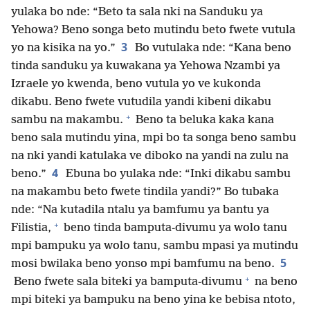
yulaka bo nde: “Beto ta sala nki na Sanduku ya
Yehowa? Beno songa beto mutindu beto fwete vutula
3
yo na kisika na yo.”
Bo vutulaka nde: “Kana beno
tinda sanduku ya kuwakana ya Yehowa Nzambi ya
Izraele yo kwenda, beno vutula yo ve kukonda
dikabu. Beno fwete vutudila yandi kibeni dikabu
+
sambu na makambu.
Beno ta beluka kaka kana
beno sala mutindu yina, mpi bo ta songa beno sambu
na nki yandi katulaka ve diboko na yandi na zulu na
4
beno.”
Ebuna bo yulaka nde: “Inki dikabu sambu
na makambu beto fwete tindila yandi?” Bo tubaka
nde: “Na kutadila ntalu ya bamfumu ya bantu ya
+
Filistia,
beno tinda bamputa-divumu ya wolo tanu
mpi bampuku ya wolo tanu, sambu mpasi ya mutindu
5
mosi bwilaka beno yonso mpi bamfumu na beno.
+
Beno fwete sala biteki ya bamputa-divumu
na beno
mpi biteki ya bampuku na beno yina ke bebisa ntoto,