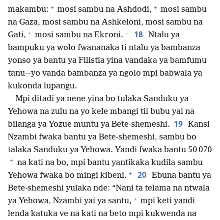
+
+
makambu:
mosi sambu na Ashdodi,
mosi sambu
na Gaza, mosi sambu na Ashkeloni, mosi sambu na
+
+
18
Gati,
mosi sambu na Ekroni.
Ntalu ya
bampuku ya wolo fwananaka ti ntalu ya bambanza
yonso ya bantu ya Filistia yina vandaka ya bamfumu
tanu—yo vanda bambanza ya ngolo mpi babwala ya
kukonda lupangu.
Mpi ditadi ya nene yina bo tulaka Sanduku ya
Yehowa na zulu na yo kele mbangi tii bubu yai na
19
bilanga ya Yozue muntu ya Bete-shemeshi.
Kansi
Nzambi fwaka bantu ya Bete-shemeshi, sambu bo
talaka Sanduku ya Yehowa. Yandi fwaka bantu 50 070
*
na kati na bo, mpi bantu yantikaka kudila sambu
+
20
Yehowa fwaka bo mingi kibeni.
Ebuna bantu ya
Bete-shemeshi yulaka nde: “Nani ta telama na ntwala
+
ya Yehowa, Nzambi yai ya santu,
mpi keti yandi
lenda katuka ve na kati na beto mpi kukwenda na