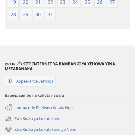
ya
ya
19
20
21
22
23
24
25
26
27
Mpa
Mpa
28
29
30
31
(Kubasika
(Kubasika
ya
ya
2015)
2015)
®
JW.ORG
/ SITE INTERNET YA BAMBANGI YA YEHOWA YINA
MEZABANAKA
Appearance Settings
Ba
liens
sambu na kukota nswalu
Lomba nde Bo Kwisa Kutala Nge
Zwa Kisika ya Lukutakanu
(ke
kangula
Zwa Kisika ya Lukutakanu ya Nene
(ke
lutiti