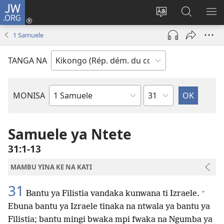
JW.ORG
Kukota
(ke
Soba
Kusosa
BA
kangula
ndinga
na
ME
1 Samuele
lutiti
ya
JW.ORG
ya
site
TANGA NA
mpa)
yai
Kapu
MONISA
Mikanda
ya
Biblia
Samuele ya Ntete
31:1-13
MAMBU YINA KE NA KATI
31
+
Bantu ya Filistia vandaka kunwana ti Izraele.
Ebuna bantu ya Izraele tinaka na ntwala ya bantu ya
Filistia; bantu mingi bwaka mpi fwaka na Ngumba ya