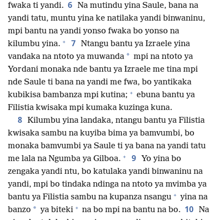
6
fwaka ti yandi.
Na mutindu yina Saule, bana na
yandi tatu, muntu yina ke natilaka yandi binwaninu,
mpi bantu na yandi yonso fwaka bo yonso na
+
7
kilumbu yina.
Ntangu bantu ya Izraele yina
*
vandaka na ntoto ya muwanda
mpi na ntoto ya
Yordani monaka nde bantu ya Izraele me tina mpi
nde Saule ti bana na yandi me fwa, bo yantikaka
+
kubikisa bambanza mpi kutina;
ebuna bantu ya
Filistia kwisaka mpi kumaka kuzinga kuna.
8
Kilumbu yina landaka, ntangu bantu ya Filistia
kwisaka sambu na kuyiba bima ya bamvumbi, bo
monaka bamvumbi ya Saule ti ya bana na yandi tatu
+
9
me lala na Ngumba ya Gilboa.
Yo yina bo
zengaka yandi ntu, bo katulaka yandi binwaninu na
yandi, mpi bo tindaka ndinga na ntoto ya mvimba ya
+
bantu ya Filistia sambu na kupanza nsangu
yina na
+
10
*
banzo
ya biteki
na bo mpi na bantu na bo.
Na