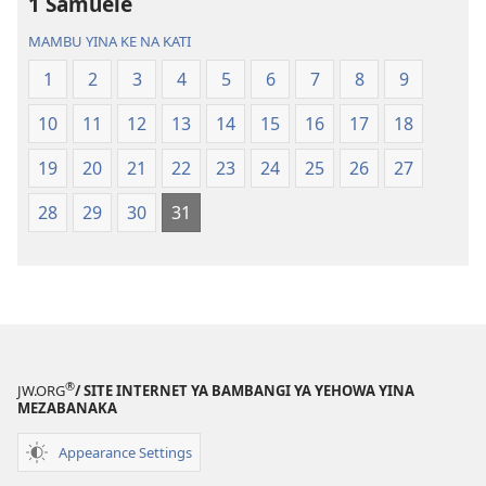
1 Samuele
Biblia
Biblia
—
—
MAMBU YINA KE NA KATI
Mbalula
Mbalula
1
2
3
4
5
6
7
8
9
ya
ya
Nsi-
Nsi-
10
11
12
13
14
15
16
17
18
Ntoto
Ntoto
ya
ya
19
20
21
22
23
24
25
26
27
Mpa
Mpa
28
29
30
31
(Kubasika
(Kubasika
ya
ya
2015)
2015)
®
JW.ORG
/ SITE INTERNET YA BAMBANGI YA YEHOWA YINA
MEZABANAKA
Appearance Settings