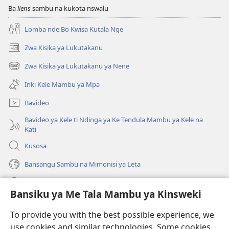
Ba
liens
sambu na kukota nswalu
Lomba nde Bo Kwisa Kutala Nge
Zwa Kisika ya Lukutakanu
(ke
kangula
Zwa Kisika ya Lukutakanu ya Nene
(ke
lutiti
kangula
ya
Inki Kele Mambu ya Mpa
lutiti
mpa)
ya
Bavideo
mpa)
Bavideo ya Kele ti Ndinga ya Ke Tendula Mambu ya Kele na
Kati
Kusosa
Bansangu Sambu na Mimonisi ya Leta
Lusadisu
Bansiku ya Me Tala Mambu ya Kinsweki
Makabu
(ke
To provide you with the best possible experience, we
kangula
use cookies and similar technologies. Some cookies