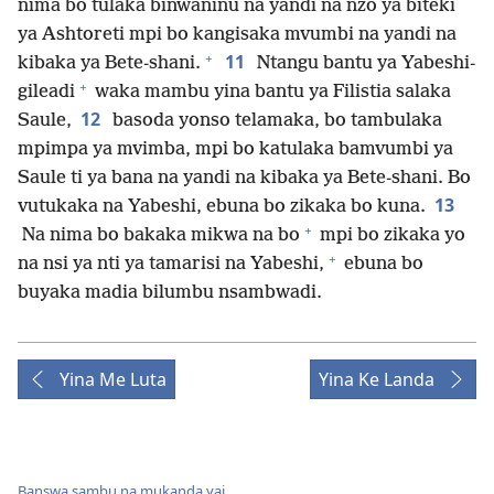
nima bo tulaka binwaninu na yandi na nzo ya biteki
ya Ashtoreti mpi bo kangisaka mvumbi na yandi na
+
11
kibaka ya Bete-shani.
Ntangu bantu ya Yabeshi-
+
gileadi
waka mambu yina bantu ya Filistia salaka
12
Saule,
basoda yonso telamaka, bo tambulaka
mpimpa ya mvimba, mpi bo katulaka bamvumbi ya
Saule ti ya bana na yandi na kibaka ya Bete-shani. Bo
13
vutukaka na Yabeshi, ebuna bo zikaka bo kuna.
+
Na nima bo bakaka mikwa na bo
mpi bo zikaka yo
+
na nsi ya nti ya tamarisi na Yabeshi,
ebuna bo
buyaka madia bilumbu nsambwadi.
Yina Me Luta
Yina Ke Landa
Banswa sambu na mukanda yai