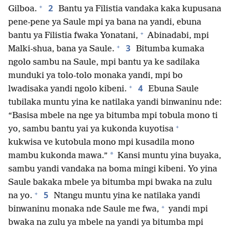
+
2
Gilboa.
Bantu ya Filistia vandaka kaka kupusana
pene-pene ya Saule mpi ya bana na yandi, ebuna
+
bantu ya Filistia fwaka Yonatani,
Abinadabi, mpi
+
3
Malki-shua, bana ya Saule.
Bitumba kumaka
ngolo sambu na Saule, mpi bantu ya ke sadilaka
munduki ya tolo-tolo monaka yandi, mpi bo
+
4
lwadisaka yandi ngolo kibeni.
Ebuna Saule
tubilaka muntu yina ke natilaka yandi binwaninu nde:
“Basisa mbele na nge ya bitumba mpi tobula mono ti
+
yo, sambu bantu yai ya kukonda kuyotisa
kukwisa ve kutobula mono mpi kusadila mono
*
mambu kukonda mawa.”
Kansi muntu yina buyaka,
sambu yandi vandaka na boma mingi kibeni. Yo yina
Saule bakaka mbele ya bitumba mpi bwaka na zulu
+
5
na yo.
Ntangu muntu yina ke natilaka yandi
+
binwaninu monaka nde Saule me fwa,
yandi mpi
bwaka na zulu ya mbele na yandi ya bitumba mpi