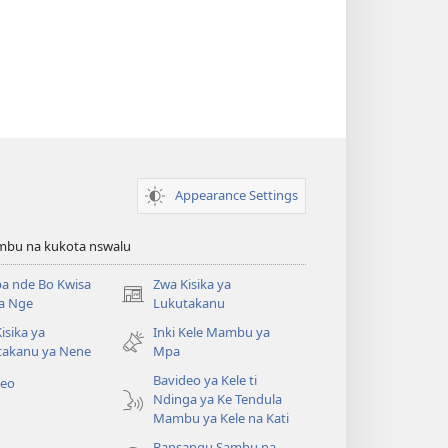
Appearance Settings
bu na kukota nswalu
a nde Bo Kwisa
Zwa Kisika ya
(ke
a Nge
Lukutakanu
kangula
isika ya
Inki Kele Mambu ya
lutiti
takanu ya Nene
Mpa
ya
mpa)
Bavideo ya Kele ti
deo
Ndinga ya Ke Tendula
Mambu ya Kele na Kati
Bansangu Sambu na