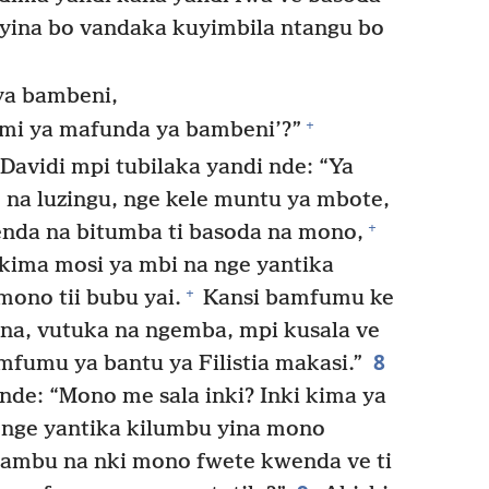
e yina bo vandaka kuyimbila ntangu bo
ya bambeni,
+
mi ya mafunda ya bambeni’?”
Davidi mpi tubilaka yandi nde: “Ya
 na luzingu, nge kele muntu ya mbote,
+
nda na bitumba ti basoda na mono,
ima mosi ya mbi na nge yantika
+
mono tii bubu yai.
Kansi bamfumu ke
na, vutuka na ngemba, mpi kusala ve
8
mfumu ya bantu ya Filistia makasi.”
 nde: “Mono me sala inki? Inki kima ya
 nge yantika kilumbu yina mono
 Sambu na nki mono fwete kwenda ve ti