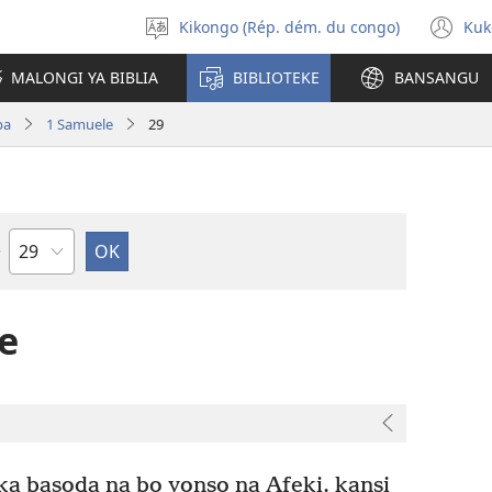
Kikongo (Rép. dém. du congo)
Kuk
Sola
(k
ndinga
ka
MALONGI YA BIBLIA
BIBLIOTEKE
BANSANGU
lut
ya
pa
1 Samuele
29
mp
Kapu
e
a basoda na bo yonso na Afeki, kansi