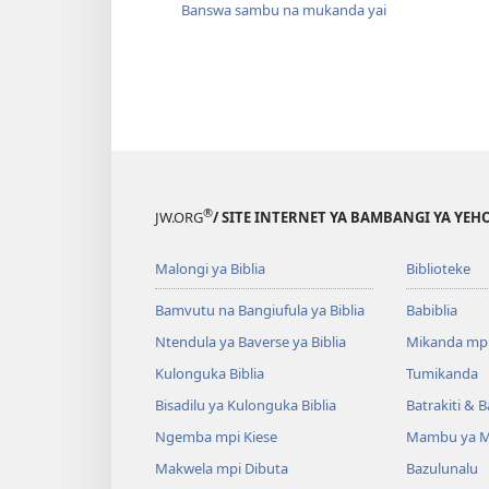
Banswa sambu na mukanda yai
®
JW.ORG
/ SITE INTERNET YA BAMBANGI YA Y
Malongi ya Biblia
Biblioteke
Bamvutu na Bangiufula ya Biblia
Babiblia
Ntendula ya Baverse ya Biblia
Mikanda mp
Kulonguka Biblia
Tumikanda
Bisadilu ya Kulonguka Biblia
Batrakiti & 
Ngemba mpi Kiese
Mambu ya M
Makwela mpi Dibuta
Bazulunalu