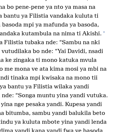
 na bo pene-pene ya nto ya masa na
bantu ya Filistia vandaka kuluta ti
 basoda mpi ya mafunda ya basoda,
+
vandaka kutambula na nima ti Akishi.
 Filistia tubaka nde: “Sambu na nki
 vutudilaka bo nde: “Yai Davidi, nsadi
ina ke zingaka ti mono katuka mvula
 me mona ve ata kima mosi ya mbi na
andi tinaka mpi kwisaka na mono tii
 bantu ya Filistia wilaka yandi
i nde: “Songa muntu yina yandi vutuka.
 yina nge pesaka yandi. Kupesa yandi
na bitumba, sambu yandi balukila beto
tindu ya kuluta mbote yina yandi lenda
dima yandi kana yandi fwa ve basoda