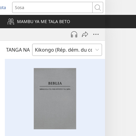
ota
e
Sosa
ngula
MAMBU YA ME TALA BETO
iti
a)
TANGA NA