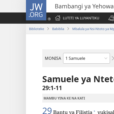
JW.ORG
Bambangi ya Yehowa
LUTITI YA LUYANTIKU
Biblioteke
Babiblia
Mbalula ya Nsi-Ntoto ya M
MONISA
Mikanda
ya
Biblia
Samuele ya Ntet
29:1-11
MAMBU YINA KE NA KATI
29
+
Bantu ya Filistia
vukisak