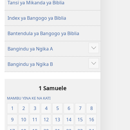
Ntoto
Ntoto
Tansi ya Mikanda ya Biblia
ya
ya
Mpa
Mpa
Index ya Bangogo ya Biblia
(Kubasika
(Kubasika
ya
ya
Bantendula ya Bangogo ya Biblia
2015)
2015)
Bangindu ya Ngika A
Songa
mambu
Bangindu ya Ngika B
mingi
Songa
mambu
mingi
1 Samuele
MAMBU YINA KE NA KATI
1
2
3
4
5
6
7
8
9
10
11
12
13
14
15
16