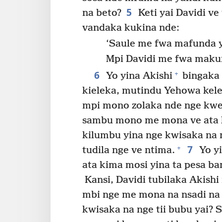
5
na beto?
Keti yai Davidi v
vandaka kukina nde:
‘Saule me fwa mafunda 
Mpi Davidi me fwa maku
6
+
Yo yina Akishi
bingaka 
kieleka, mutindu Yehowa kele
mpi mono zolaka nde nge kwe
sambu mono me mona ve ata k
kilumbu yina nge kwisaka na 
7
+
tudila nge ve ntima.
Yo yi
ata kima mosi yina ta pesa ba
Kansi, Davidi tubilaka Akishi
mbi nge me mona na nsadi na
kwisaka na nge tii bubu yai?