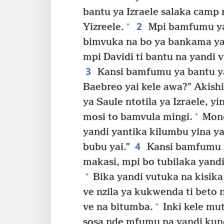
bantu ya Izraele salaka camp
2
+
Yizreele.
Mpi bamfumu ya 
bimvuka na bo ya bankama ya
mpi Davidi ti bantu na yandi 
3
Kansi bamfumu ya bantu ya
Baebreo yai kele awa?” Akishi
ya Saule ntotila ya Izraele, y
+
mosi to bamvula mingi.
Mono
yandi yantika kilumbu yina y
4
bubu yai.”
Kansi bamfumu ya
makasi, mpi bo tubilaka yand
+
Bika yandi vutuka na kisika
ve nzila ya kukwenda ti beto 
+
ve na bitumba.
Inki kele mu
sosa nde mfumu na yandi kun