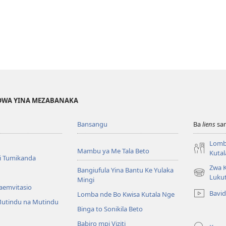
EHOWA YINA MEZABANAKA
Bansangu
Ba
liens
sam
Lomb
Mambu ya Me Tala Beto
Kutal
i Tumikanda
Zwa K
Bangiufula Yina Bantu Ke Yulaka
(ke
Luku
Mingi
kangula
Baemvitasio
Bavi
Lomba nde Bo Kwisa Kutala Nge
lutiti
utindu na Mutindu
ya
Binga to Sonikila Beto
mpa)
Babiro mpi Viziti