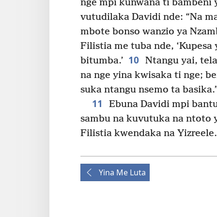
nge mpi kunwana ti bambeni 
vutudilaka Davidi nde: “Na m
mbote bonso wanzio ya Nzam
Filistia me tuba nde, ‘Kupesa
10
bitumba.’
Ntangu yai, tel
na nge yina kwisaka ti nge; 
suka ntangu nsemo ta basika.
11
Ebuna Davidi mpi bantu
sambu na kuvutuka na ntoto ya
Filistia kwendaka na Yizreele.
Yina Me Luta