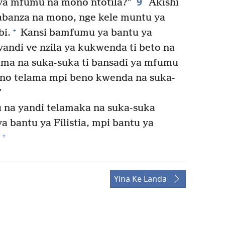
9
ya mfumu na mono ntotila?”
Akishi
abanza na mono, nge kele muntu ya
+
bi.
Kansi bamfumu ya bantu ya
 yandi ve nzila ya kukwenda ti beto na
ama na suka-suka ti bansadi ya mfumu
beno telama mpi beno kwenda na suka-
”
 na yandi telamaka na suka-suka
 bantu ya Filistia, mpi bantu ya
+
Yina Ke Landa