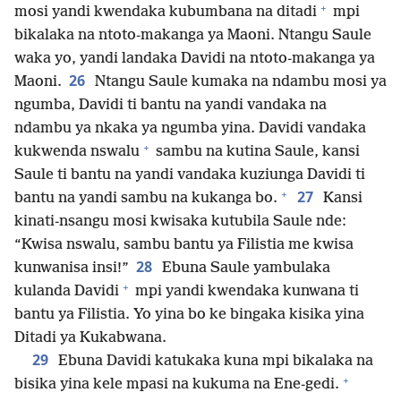
+
mosi yandi kwendaka kubumbana na ditadi
mpi
bikalaka na ntoto-makanga ya Maoni. Ntangu Saule
waka yo, yandi landaka Davidi na ntoto-makanga ya
26
Maoni.
Ntangu Saule kumaka na ndambu mosi ya
ngumba, Davidi ti bantu na yandi vandaka na
ndambu ya nkaka ya ngumba yina. Davidi vandaka
+
kukwenda nswalu
sambu na kutina Saule, kansi
Saule ti bantu na yandi vandaka kuziunga Davidi ti
+
27
bantu na yandi sambu na kukanga bo.
Kansi
kinati-nsangu mosi kwisaka kutubila Saule nde:
“Kwisa nswalu, sambu bantu ya Filistia me kwisa
28
kunwanisa insi!”
Ebuna Saule yambulaka
+
kulanda Davidi
mpi yandi kwendaka kunwana ti
bantu ya Filistia. Yo yina bo ke bingaka kisika yina
Ditadi ya Kukabwana.
29
Ebuna Davidi katukaka kuna mpi bikalaka na
+
bisika yina kele mpasi na kukuma na Ene-gedi.