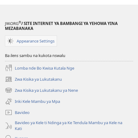
®
JW.ORG
/ SITE INTERNET YA BAMBANGI YA YEHOWA YINA
MEZABANAKA
Appearance Settings
Ba
liens
sambu na kukota nswalu
Lomba nde Bo Kwisa Kutala Nge
Zwa Kisika ya Lukutakanu
(ke
kangula
Zwa Kisika ya Lukutakanu ya Nene
(ke
lutiti
kangula
ya
Inki Kele Mambu ya Mpa
lutiti
mpa)
ya
Bavideo
mpa)
Bavideo ya Kele ti Ndinga ya Ke Tendula Mambu ya Kele na
Kati