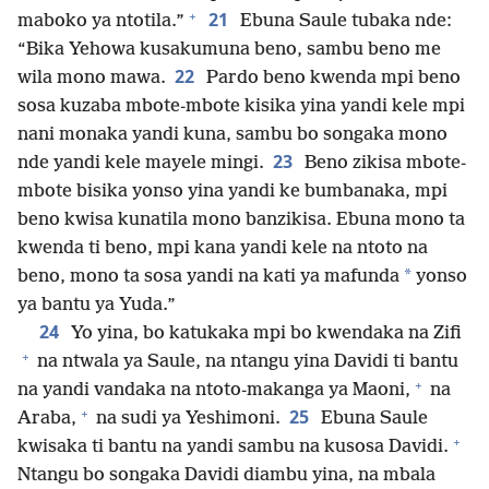
+
21
maboko ya ntotila.”
Ebuna Saule tubaka nde:
“Bika Yehowa kusakumuna beno, sambu beno me
22
wila mono mawa.
Pardo beno kwenda mpi beno
sosa kuzaba mbote-mbote kisika yina yandi kele mpi
nani monaka yandi kuna, sambu bo songaka mono
23
nde yandi kele mayele mingi.
Beno zikisa mbote-
mbote bisika yonso yina yandi ke bumbanaka, mpi
beno kwisa kunatila mono banzikisa. Ebuna mono ta
kwenda ti beno, mpi kana yandi kele na ntoto na
*
beno, mono ta sosa yandi na kati ya mafunda
yonso
ya bantu ya Yuda.”
24
Yo yina, bo katukaka mpi bo kwendaka na Zifi
+
na ntwala ya Saule, na ntangu yina Davidi ti bantu
+
na yandi vandaka na ntoto-makanga ya Maoni,
na
+
25
Araba,
na sudi ya Yeshimoni.
Ebuna Saule
+
kwisaka ti bantu na yandi sambu na kusosa Davidi.
Ntangu bo songaka Davidi diambu yina, na mbala