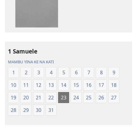
kupona
kupona
sambu
sambu
na
na
kubaka
kubaka
mikanda
mambu
na
ya
internet
kuwikidila
1 Samuele
Biblia
Biblia
—
—
MAMBU YINA KE NA KATI
Mbalula
Mbalula
1
2
3
4
5
6
7
8
9
ya
ya
Nsi-
Nsi-
10
11
12
13
14
15
16
17
18
Ntoto
Ntoto
ya
ya
19
20
21
22
23
24
25
26
27
Mpa
Mpa
28
29
30
31
(Kubasika
(Kubasika
ya
ya
2015)
2015)