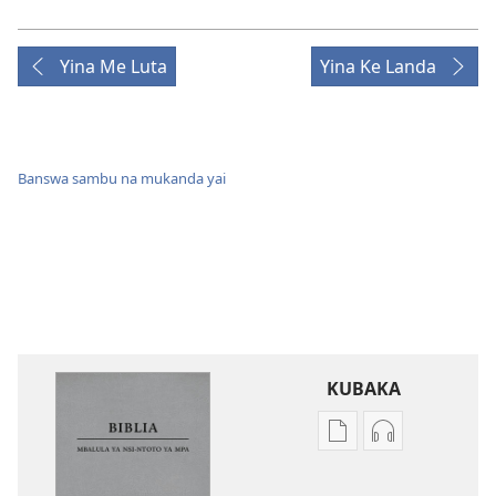
Yina Me Luta
Yina Ke Landa
Banswa sambu na mukanda yai
KUBAKA
Bisika
Bisika
ya
ya