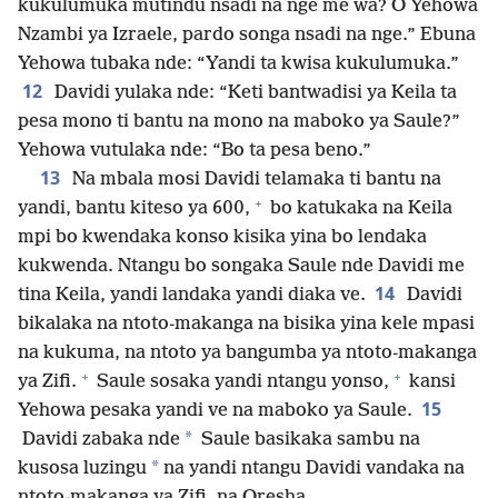
kukulumuka mutindu nsadi na nge me wa? O Yehowa
Nzambi ya Izraele, pardo songa nsadi na nge.” Ebuna
Yehowa tubaka nde: “Yandi ta kwisa kukulumuka.”
12
Davidi yulaka nde: “Keti bantwadisi ya Keila ta
pesa mono ti bantu na mono na maboko ya Saule?”
Yehowa vutulaka nde: “Bo ta pesa beno.”
13
Na mbala mosi Davidi telamaka ti bantu na
+
yandi, bantu kiteso ya 600,
bo katukaka na Keila
mpi bo kwendaka konso kisika yina bo lendaka
kukwenda. Ntangu bo songaka Saule nde Davidi me
14
tina Keila, yandi landaka yandi diaka ve.
Davidi
bikalaka na ntoto-makanga na bisika yina kele mpasi
na kukuma, na ntoto ya bangumba ya ntoto-makanga
+
+
ya Zifi.
Saule sosaka yandi ntangu yonso,
kansi
15
Yehowa pesaka yandi ve na maboko ya Saule.
*
Davidi zabaka nde
Saule basikaka sambu na
*
kusosa luzingu
na yandi ntangu Davidi vandaka na
ntoto-makanga ya Zifi, na Oresha.