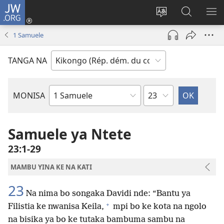
JW.ORG
Kukota
(ke
Soba
Kusosa
BA
kangula
ndinga
na
ME
1 Samuele
lutiti
ya
JW.ORG
ya
site
TANGA NA
mpa)
yai
Kapu
MONISA
Mikanda
ya
Biblia
Samuele ya Ntete
23:1-29
MAMBU YINA KE NA KATI
23
Na nima bo songaka Davidi nde: “Bantu ya
+
Filistia ke nwanisa Keila,
mpi bo ke kota na ngolo
na bisika ya bo ke tutaka bambuma sambu na