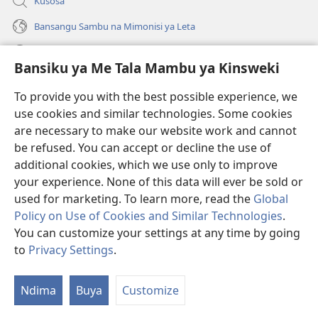
Kusosa
Bansangu Sambu na Mimonisi ya Leta
Lusadisu
Bansiku ya Me Tala Mambu ya Kinsweki
Makabu
(ke
To provide you with the best possible experience, we
kangula
use cookies and similar technologies. Some cookies
lutiti
Watchtower BIBLIOTEKE NA INTERNET
are necessary to make our website work and cannot
(ke
ya
be refused. You can accept or decline the use of
kangula
mpa)
®
JW Hub
lutiti
additional cookies, which we use only to improve
(ke
ya
kangula
your experience. None of this data will ever be sold or
mpa)
lutiti
used for marketing. To learn more, read the
Global
ya
Policy on Use of Cookies and Similar Technologies
.
mpa)
You can customize your settings at any time by going
Copyright
© 2026 Watch Tower Bible and Tract Society of Pennsylvania.
BANTUMA YA KULANDA NA NTWALA YA KUSADILA
|
BANSIKU YA
to
Privacy Settings
.
S
KETADILA KINSWEKI
|
BANSIKU YA ME TALA KINSWEKI
M
Ndima
Buya
Customize
Yi
K