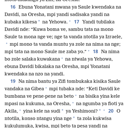
16
Ebuna Yonatani mwana ya Saule kwendaka na
Davidi, na Oresha, mpi yandi sadisaka yandi na
+
17
*
kubaka kikesa
na Yehowa.
Yandi tubilaka
Davidi nde: “Kuwa boma ve, sambu tata na mono
Saule ta mona nge ve; nge ta vanda ntotila ya Izraele,
+
mpi mono ta vanda muntu ya zole na nima na nge;
+
18
mpi tata na mono Saule me zaba yo.”
Na nima
+
bo zole salaka kuwakana
na ntwala ya Yehowa,
ebuna Davidi bikalaka na Oresha, mpi Yonatani
kwendaka na nzo na yandi.
19
Na nima bantu ya Zifi tombukaka kisika Saule
+
vandaka na Gibea
mpi tubaka nde: “Keti Davidi ke
+
bumbana ve pene-pene na beto
na bisika yina kele
+
mpasi na kukuma, na Oresha,
na ngumba ya fioti ya
+
+
20
*
*
Akila,
yina kele na sudi
ya Yeshimoni?
O
*
ntotila, konso ntangu yina nge
ta zola kukwisa
kukulumuka, kwisa, mpi beto ta pesa yandi na