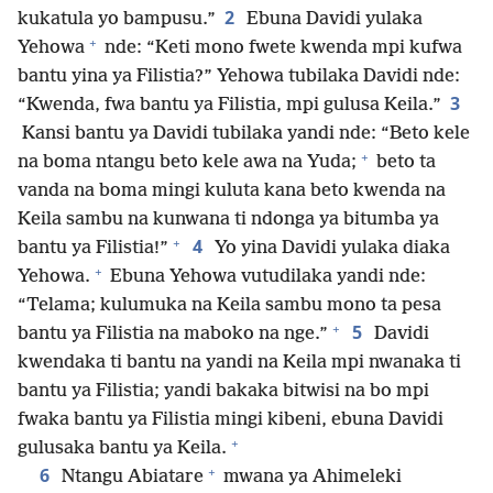
2
kukatula yo bampusu.”
Ebuna Davidi yulaka
+
Yehowa
nde: “Keti mono fwete kwenda mpi kufwa
bantu yina ya Filistia?” Yehowa tubilaka Davidi nde:
3
“Kwenda, fwa bantu ya Filistia, mpi gulusa Keila.”
Kansi bantu ya Davidi tubilaka yandi nde: “Beto kele
+
na boma ntangu beto kele awa na Yuda;
beto ta
vanda na boma mingi kuluta kana beto kwenda na
Keila sambu na kunwana ti ndonga ya bitumba ya
+
4
bantu ya Filistia!”
Yo yina Davidi yulaka diaka
+
Yehowa.
Ebuna Yehowa vutudilaka yandi nde:
“Telama; kulumuka na Keila sambu mono ta pesa
+
5
bantu ya Filistia na maboko na nge.”
Davidi
kwendaka ti bantu na yandi na Keila mpi nwanaka ti
bantu ya Filistia; yandi bakaka bitwisi na bo mpi
fwaka bantu ya Filistia mingi kibeni, ebuna Davidi
+
gulusaka bantu ya Keila.
+
6
Ntangu Abiatare
mwana ya Ahimeleki