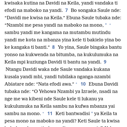
kwisaka kutina na Davidi na Keila, yandi vandaka ti
7
efodi na maboko na yandi.
Bo songaka Saule nde:
“Davidi me kwisa na Keila.” Ebuna Saule tubaka nde:
+
*
“Nzambi me pesa yandi na maboko na mono,
sambu yandi me kangama na mutambu mutindu
yandi me kota na mbanza yina kele ti bakielo yina bo
8
ke kangaka ti banti.”
Yo yina, Saule bingaka bantu
yonso na kukwenda na bitumba, na kukulumuka na
9
Keila mpi kuziunga Davidi ti bantu na yandi.
Ntangu Davidi waka nde Saule vandaka kukana
kusala yandi mbi, yandi tubilaka nganga-nzambi
+
10
Abiatare nde: “Nata efodi awa.”
Ebuna Davidi
tubaka nde: “O Yehowa Nzambi ya Izraele, nsadi na
nge me wa kibeni nde Saule kele ti lukanu ya
kukulumuka na Keila sambu na kufwa mbanza yai
+
11
*
sambu na mono.
Keti bantwadisi
ya Keila ta
pesa mono na maboko na yandi? Keti Saule ta kwisa