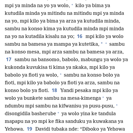
+
mpi ya minda na yo ya wolo,
kilo ya bima ya
kutudila minda ya mitindu na mitindu mpi ya minda
na yo, mpi kilo ya bima ya arza ya kutudila minda,
sambu na konso kima ya kutudila minda mpi minda
16
na yo na kutadila kisalu na yo;
mpi kilo ya wolo
+
*
sambu na bamesa ya mampa ya kutetika,
sambu
na konso mesa, mpi arza sambu na bamesa ya arza,
17
sambu na bansomo, babolo, mabungu ya wolo ya
kukonda kuvukisa ti kima ya nkaka, mpi kilo ya
+
babolo ya fioti ya wolo,
sambu na konso bolo ya
fioti, mpi kilo ya babolo ya fioti ya arza, sambu na
18
konso bolo ya fioti.
Yandi pesaka mpi kilo ya
+
wolo ya bunkete sambu na mesa-kimenga
ya
+
ndumbu mpi sambu na kifwanisu ya pusu-pusu,
+
disongidila basherube
ya wolo yina ke tandula
mapapu na yo mpi ke fika sanduku ya kuwakana ya
19
Yehowa.
Davidi tubaka nde: “Diboko ya Yehowa