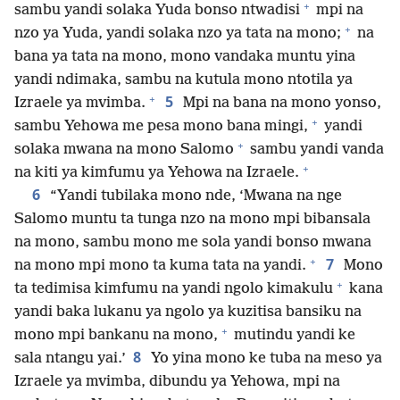
+
sambu yandi solaka Yuda bonso ntwadisi
mpi na
+
nzo ya Yuda, yandi solaka nzo ya tata na mono;
na
bana ya tata na mono, mono vandaka muntu yina
yandi ndimaka, sambu na kutula mono ntotila ya
+
5
Izraele ya mvimba.
Mpi na bana na mono yonso,
+
sambu Yehowa me pesa mono bana mingi,
yandi
+
solaka mwana na mono Salomo
sambu yandi vanda
+
na kiti ya kimfumu ya Yehowa na Izraele.
6
“Yandi tubilaka mono nde, ‘Mwana na nge
Salomo muntu ta tunga nzo na mono mpi bibansala
na mono, sambu mono me sola yandi bonso mwana
+
7
na mono mpi mono ta kuma tata na yandi.
Mono
+
ta tedimisa kimfumu na yandi ngolo kimakulu
kana
yandi baka lukanu ya ngolo ya kuzitisa bansiku na
+
mono mpi bankanu na mono,
mutindu yandi ke
8
sala ntangu yai.’
Yo yina mono ke tuba na meso ya
Izraele ya mvimba, dibundu ya Yehowa, mpi na