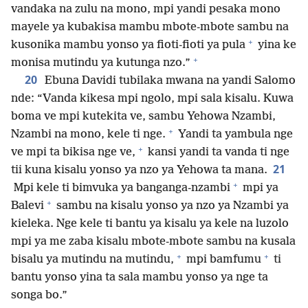
vandaka na zulu na mono, mpi yandi pesaka mono
mayele ya kubakisa mambu mbote-mbote sambu na
+
kusonika mambu yonso ya fioti-fioti ya pula
yina ke
+
monisa mutindu ya kutunga nzo.”
20
Ebuna Davidi tubilaka mwana na yandi Salomo
nde: “Vanda kikesa mpi ngolo, mpi sala kisalu. Kuwa
boma ve mpi kutekita ve, sambu Yehowa Nzambi,
+
Nzambi na mono, kele ti nge.
Yandi ta yambula nge
+
ve mpi ta bikisa nge ve,
kansi yandi ta vanda ti nge
21
tii kuna kisalu yonso ya nzo ya Yehowa ta mana.
+
Mpi kele ti bimvuka ya banganga-nzambi
mpi ya
+
Balevi
sambu na kisalu yonso ya nzo ya Nzambi ya
kieleka. Nge kele ti bantu ya kisalu ya kele na luzolo
mpi ya me zaba kisalu mbote-mbote sambu na kusala
+
+
bisalu ya mutindu na mutindu,
mpi bamfumu
ti
bantu yonso yina ta sala mambu yonso ya nge ta
songa bo.”