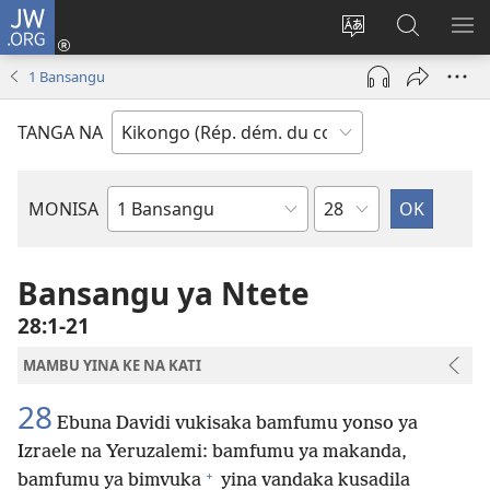
JW.ORG
Kukota
(ke
Soba
Kusosa
BA
kangula
ndinga
na
ME
1 Bansangu
lutiti
ya
JW.ORG
ya
site
TANGA NA
mpa)
yai
Kapu
MONISA
Mikanda
ya
Biblia
Bansangu ya Ntete
28:1-21
MAMBU YINA KE NA KATI
28
Ebuna Davidi vukisaka bamfumu yonso ya
Izraele na Yeruzalemi: bamfumu ya makanda,
+
bamfumu ya bimvuka
yina vandaka kusadila