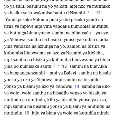
yo ya zulu, basuku na yo ya kati, mpi nzo ya mufiniku
+
12
*
ya kisika ya kuwakanisa bantu ti Nzambi.
Yandi pesaka Salomo pula ya bo pesaka yandi na
nzila ya mpeve mpi yina vandaka kumonisa mutindu
+
ya kutunga bima yonso sambu na bibansala
ya nzo
ya Yehowa, sambu na basuku yonso ya kudila madia
yina vandaka na nziunga na yo, sambu na bisika ya
kubumba bimvwama ya nzo ya Nzambi ya kieleka,
mpi sambu na bisika ya kubumba bimvwama ya bima
+
13
*
yina bo kumisaka santu;
sambu na bimvuka
+
ya banganga-nzambi
mpi ya Balevi, sambu na bisalu
yonso ya nzo ya Yehowa, mpi sambu na bisadilu
14
yonso ya kisalu ya nzo ya Yehowa;
sambu na kilo
ya wolo, wolo sambu na bisadilu yonso ya bisalu ya
mutindu na mutindu, kilo ya bisadilu yonso ya arza,
mpi sambu na bisadilu yonso ya bisalu ya mutindu na
15
mutindu;
kilo ya bima ya wolo ya kutudila minda