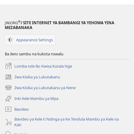
®
JW.ORG
/ SITE INTERNET YA BAMBANGI YA YEHOWA YINA
MEZABANAKA
Appearance Settings
Ba
liens
sambu na kukota nswalu
Lomba nde Bo Kwisa Kutala Nge
Zwa Kisika ya Lukutakanu
(ke
kangula
Zwa Kisika ya Lukutakanu ya Nene
(ke
lutiti
kangula
ya
Inki Kele Mambu ya Mpa
lutiti
mpa)
ya
Bavideo
mpa)
Bavideo ya Kele ti Ndinga ya Ke Tendula Mambu ya Kele na
Kati