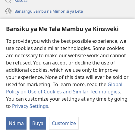
Kusosa
Bansangu Sambu na Mimonisi ya Leta
Lusadisu
Bansiku ya Me Tala Mambu ya Kinsweki
Makabu
(ke
To provide you with the best possible experience, we
kangula
use cookies and similar technologies. Some cookies
lutiti
Watchtower BIBLIOTEKE NA INTERNET
are necessary to make our website work and cannot
(ke
ya
be refused. You can accept or decline the use of
kangula
mpa)
®
JW Hub
lutiti
additional cookies, which we use only to improve
(ke
ya
kangula
your experience. None of this data will ever be sold or
mpa)
lutiti
used for marketing. To learn more, read the
Global
ya
Policy on Use of Cookies and Similar Technologies
.
mpa)
You can customize your settings at any time by going
Copyright
© 2026 Watch Tower Bible and Tract Society of Pennsylvania.
BANTUMA YA KULANDA NA NTWALA YA KUSADILA
|
BANSIKU YA
to
Privacy Settings
.
S
KETADILA KINSWEKI
|
BANSIKU YA ME TALA KINSWEKI
M
Ndima
Buya
Customize
Yi
K