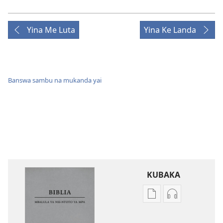
Yina Me Luta
Yina Ke Landa
Banswa sambu na mukanda yai
KUBAKA
Bisika
Bisika
ya
ya