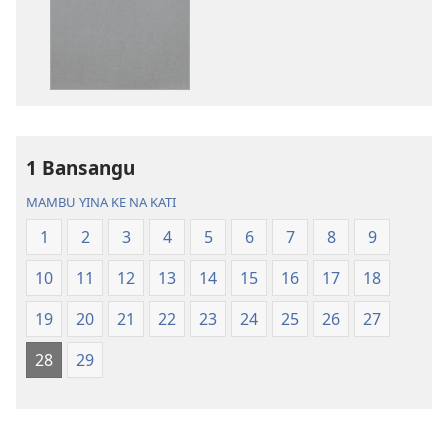
kupona
kupona
sambu
sambu
na
na
kubaka
kubaka
mikanda
mambu
na
ya
internet
kuwikidila
1 Bansangu
Biblia
Biblia
—
—
MAMBU YINA KE NA KATI
Mbalula
Mbalula
1
2
3
4
5
6
7
8
9
ya
ya
Nsi-
Nsi-
10
11
12
13
14
15
16
17
18
Ntoto
Ntoto
ya
ya
19
20
21
22
23
24
25
26
27
Mpa
Mpa
28
29
(Kubasika
(Kubasika
ya
ya
2015)
2015)