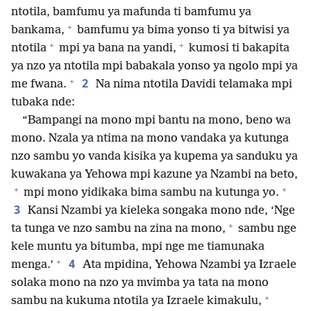
ntotila, bamfumu ya mafunda ti bamfumu ya
+
bankama,
bamfumu ya bima yonso ti ya bitwisi ya
+
+
ntotila
mpi ya bana na yandi,
kumosi ti bakapita
ya nzo ya ntotila mpi babakala yonso ya ngolo mpi ya
+
2
me fwana.
Na nima ntotila Davidi telamaka mpi
tubaka nde:
“Bampangi na mono mpi bantu na mono, beno wa
mono. Nzala ya ntima na mono vandaka ya kutunga
nzo sambu yo vanda kisika ya kupema ya sanduku ya
kuwakana ya Yehowa mpi kazune ya Nzambi na beto,
+
+
mpi mono yidikaka bima sambu na kutunga yo.
3
Kansi Nzambi ya kieleka songaka mono nde, ‘Nge
+
ta tunga ve nzo sambu na zina na mono,
sambu nge
kele muntu ya bitumba, mpi nge me tiamunaka
+
4
menga.’
Ata mpidina, Yehowa Nzambi ya Izraele
solaka mono na nzo ya mvimba ya tata na mono
+
sambu na kukuma ntotila ya Izraele kimakulu,