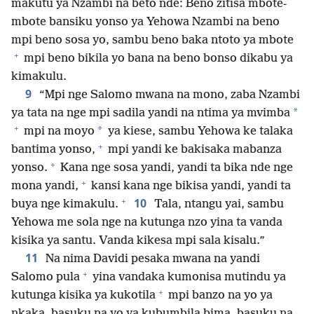
makutu ya Nzambi na beto nde: Beno zitisa mbote-
mbote bansiku yonso ya Yehowa Nzambi na beno
mpi beno sosa yo, sambu beno baka ntoto ya mbote
+
mpi beno bikila yo bana na beno bonso dikabu ya
kimakulu.
9
“Mpi nge Salomo mwana na mono, zaba Nzambi
*
ya tata na nge mpi sadila yandi na ntima ya mvimba
+
*
mpi na moyo
ya kiese, sambu Yehowa ke talaka
+
bantima yonso,
mpi yandi ke bakisaka mabanza
+
yonso.
Kana nge sosa yandi, yandi ta bika nde nge
+
mona yandi,
kansi kana nge bikisa yandi, yandi ta
+
10
buya nge kimakulu.
Tala, ntangu yai, sambu
Yehowa me sola nge na kutunga nzo yina ta vanda
kisika ya santu. Vanda kikesa mpi sala kisalu.”
11
Na nima Davidi pesaka mwana na yandi
+
Salomo pula
yina vandaka kumonisa mutindu ya
+
kutunga kisika ya kukotila
mpi banzo na yo ya
nkaka, basuku na yo ya kubumbila bima, basuku na