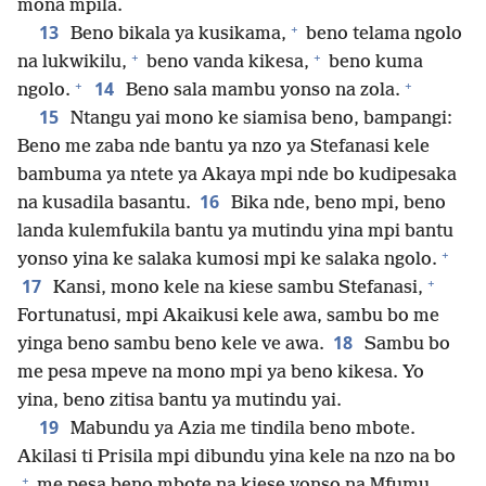
mona mpila.
+
13
Beno bikala ya kusikama,
beno telama ngolo
+
+
na lukwikilu,
beno vanda kikesa,
beno kuma
+
+
14
ngolo.
Beno sala mambu yonso na zola.
15
Ntangu yai mono ke siamisa beno, bampangi:
Beno me zaba nde bantu ya nzo ya Stefanasi kele
bambuma ya ntete ya Akaya mpi nde bo kudipesaka
16
na kusadila basantu.
Bika nde, beno mpi, beno
landa kulemfukila bantu ya mutindu yina mpi bantu
+
yonso yina ke salaka kumosi mpi ke salaka ngolo.
+
17
Kansi, mono kele na kiese sambu Stefanasi,
Fortunatusi, mpi Akaikusi kele awa, sambu bo me
18
yinga beno sambu beno kele ve awa.
Sambu bo
me pesa mpeve na mono mpi ya beno kikesa. Yo
yina, beno zitisa bantu ya mutindu yai.
19
Mabundu ya Azia me tindila beno mbote.
Akilasi ti Prisila mpi dibundu yina kele na nzo na bo
+
me pesa beno mbote na kiese yonso na Mfumu.