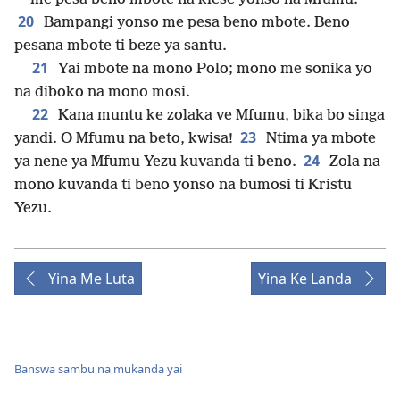
20
Bampangi yonso me pesa beno mbote. Beno
pesana mbote ti beze ya santu.
21
Yai mbote na mono Polo; mono me sonika yo
na diboko na mono mosi.
22
Kana muntu ke zolaka ve Mfumu, bika bo singa
23
yandi. O Mfumu na beto, kwisa!
Ntima ya mbote
24
ya nene ya Mfumu Yezu kuvanda ti beno.
Zola na
mono kuvanda ti beno yonso na bumosi ti Kristu
Yezu.
Yina Me Luta
Yina Ke Landa
Banswa sambu na mukanda yai