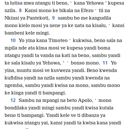
+
*
ta lutisa mwa ntangu ti beno,
kana Yehowa
kupesa
+
8
nzila.
Kansi mono ke bikala na Efezo
tii na
9
Nkinsi ya Pantekoti,
sambu bo me kangudila
+
mono kielo mosi ya nene ya ke nata na kisalu,
kansi
bambeni kele mingi.
+
10
Yo yina kana Timoteo
kukwisa, beno sala na
mpila nde ata kima mosi ve kupesa yandi boma
ntangu yandi ta vanda na kati na beno, sambu yandi
+
11
*
ke sala kisalu ya Yehowa,
bonso mono.
Yo
yina, muntu mosi ve kuvweza yandi. Beno kwenda
kufidisa yandi na nzila sambu yandi kwenda na
ngemba, sambu yandi kwisa na mono, sambu mono
ke kinga yandi ti bampangi.
+
12
Sambu na mpangi na beto Apolo,
mono
bondilaka yandi mingi sambu yandi kwisa kutala
beno ti bampangi. Yandi kele ve ti dibanza ya
kukwisa ntangu yai, kansi yandi ta kwisa kana yandi