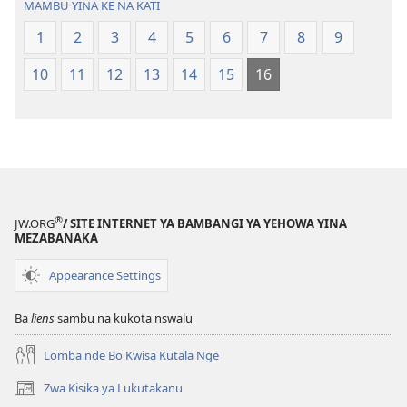
MAMBU YINA KE NA KATI
Mbalula
Mbalula
1
2
3
4
5
6
7
8
9
ya
ya
Nsi-
Nsi-
10
11
12
13
14
15
16
Ntoto
Ntoto
ya
ya
Mpa
Mpa
(Kubasika
(Kubasika
ya
ya
2015)
2015)
®
JW.ORG
/ SITE INTERNET YA BAMBANGI YA YEHOWA YINA
MEZABANAKA
Appearance Settings
Ba
liens
sambu na kukota nswalu
Lomba nde Bo Kwisa Kutala Nge
Zwa Kisika ya Lukutakanu
(ke