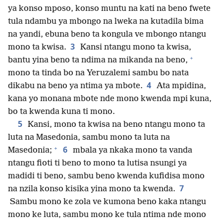
ya konso mposo, konso muntu na kati na beno fwete
tula ndambu ya mbongo na lweka na kutadila bima
na yandi, ebuna beno ta kongula ve mbongo ntangu
3
mono ta kwisa.
Kansi ntangu mono ta kwisa,
+
bantu yina beno ta ndima na mikanda na beno,
mono ta tinda bo na Yeruzalemi sambu bo nata
4
dikabu na beno ya ntima ya mbote.
Ata mpidina,
kana yo monana mbote nde mono kwenda mpi kuna,
bo ta kwenda kuna ti mono.
5
Kansi, mono ta kwisa na beno ntangu mono ta
luta na Masedonia, sambu mono ta luta na
+
6
Masedonia;
mbala ya nkaka mono ta vanda
ntangu fioti ti beno to mono ta lutisa nsungi ya
madidi ti beno, sambu beno kwenda kufidisa mono
7
na nzila konso kisika yina mono ta kwenda.
Sambu mono ke zola ve kumona beno kaka ntangu
mono ke luta, sambu mono ke tula ntima nde mono