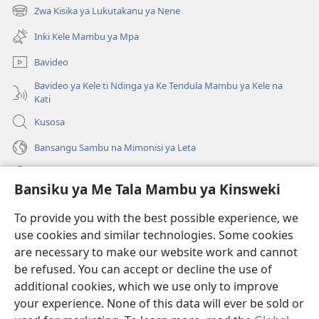
kangula
Zwa Kisika ya Lukutakanu ya Nene
(ke
lutiti
kangula
ya
Inki Kele Mambu ya Mpa
lutiti
mpa)
ya
Bavideo
mpa)
Bavideo ya Kele ti Ndinga ya Ke Tendula Mambu ya Kele na
Kati
Kusosa
Bansangu Sambu na Mimonisi ya Leta
Lusadisu
Bansiku ya Me Tala Mambu ya Kinsweki
Makabu
(ke
To provide you with the best possible experience, we
kangula
use cookies and similar technologies. Some cookies
lutiti
Watchtower BIBLIOTEKE NA INTERNET
are necessary to make our website work and cannot
(ke
ya
be refused. You can accept or decline the use of
kangula
mpa)
®
JW Hub
lutiti
additional cookies, which we use only to improve
(ke
ya
kangula
your experience. None of this data will ever be sold or
mpa)
lutiti