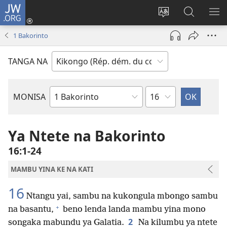
JW.ORG
Kukota
(ke
Soba
Kusosa
BA
kangula
ndinga
na
ME
1 Bakorinto
lutiti
ya
JW.ORG
ya
site
TANGA NA
mpa)
yai
Kapu
MONISA
Mikanda
ya
Biblia
Ya Ntete na Bakorinto
16:1-24
MAMBU YINA KE NA KATI
16
Ntangu yai, sambu na kukongula mbongo sambu
+
na basantu,
beno lenda landa mambu yina mono
2
songaka mabundu ya Galatia.
Na kilumbu ya ntete