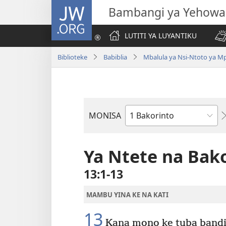
JW.ORG
Bambangi ya Yehowa
LUTITI YA LUYANTIKU
Biblioteke
Babiblia
Mbalula ya Nsi-Ntoto ya M
MONISA
Mikanda
ya
Biblia
Ya Ntete na Bak
13:1-13
MAMBU YINA KE NA KATI
13
Kana mono ke tuba bandi