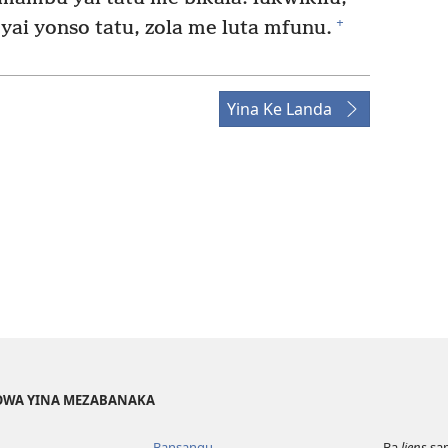
+
yai yonso tatu, zola me luta mfunu.
Yina Ke Landa
EHOWA YINA MEZABANAKA
Bansangu
Ba
liens
sam