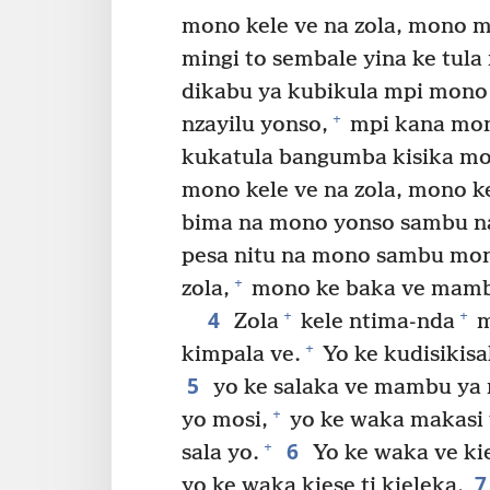
mono kele ve na zola, mono m
mingi to sembale yina ke tula
dikabu ya kubikula mpi mono 
+
nzayilu yonso,
mpi kana mono
kukatula bangumba kisika mos
mono kele ve na zola, mono 
bima na mono yonso sambu na
pesa nitu na mono sambu mon
+
zola,
mono ke baka ve mambot
4
+
+
Zola
kele ntima-nda
m
+
kimpala ve.
Yo ke kudisikisa
5
yo ke salaka ve mambu ya 
+
yo mosi,
yo ke waka makasi 
6
+
sala yo.
Yo ke waka ve ki
7
yo ke waka kiese ti kieleka.