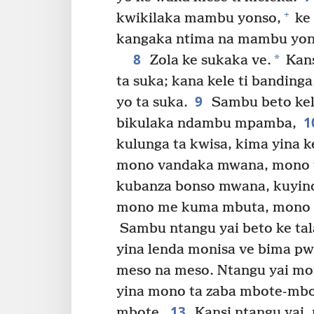
+
kwikilaka mambu yonso,
ke 
kangaka ntima na mambu yon
8
*
Zola ke sukaka ve.
Kans
ta suka; kana kele ti bandinga
9
yo ta suka.
Sambu beto kel
1
bikulaka ndambu mpamba,
kulunga ta kwisa, kima yina k
mono vandaka mwana, mono 
kubanza bonso mwana, kuyind
mono me kuma mbuta, mono m
Sambu ntangu yai beto ke tala
yina lenda monisa ve bima pwe
meso na meso. Ntangu yai mo
yina mono ta zaba mbote-mb
13
mbote.
Kansi ntangu yai, 