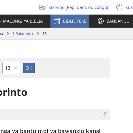
Kikongo (Rép. dém. du congo)
Kuk
Sola
(k
ndinga
ka
MALONGI YA BIBLIA
BIBLIOTEKE
BANSANGU
lut
ya
pa
1 Bakorinto
13
mp
Kapu
orinto
nga ya bantu mpi ya bawanzio kansi