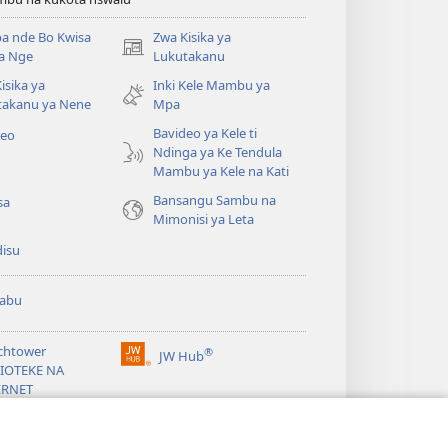
a nde Bo Kwisa
Zwa Kisika ya
(ke
a Nge
Lukutakanu
kangula
isika ya
Inki Kele Mambu ya
lutiti
takanu ya Nene
Mpa
ya
mpa)
Bavideo ya Kele ti
deo
Ndinga ya Ke Tendula
Mambu ya Kele na Kati
Bansangu Sambu na
sa
Mimonisi ya Leta
disu
abu
chtower
®
JW Hub
(ke
LIOTEKE NA
kangula
ERNET
lutiti
ya
mpa)