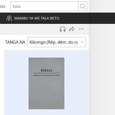
ota
e
Sosa
ngula
MAMBU YA ME TALA BETO
iti
a)
TANGA NA