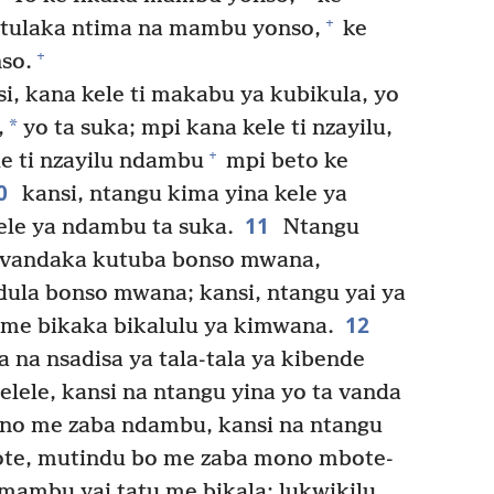
+
tulaka ntima na mambu yonso,
ke
+
so.
i, kana kele ti makabu ya kubikula, yo
*
,
yo ta suka; mpi kana kele ti nzayilu,
+
e ti nzayilu ndambu
mpi beto ke
0
kansi, ntangu kima yina kele ya
11
ele ya ndambu ta suka.
Ntangu
vandaka kutuba bonso mwana,
ula bonso mwana; kansi, ntangu yai ya
12
e bikaka bikalulu ya kimwana.
 na nsadisa ya tala-tala ya kibende
lele, kansi na ntangu yina yo ta vanda
no me zaba ndambu, kansi na ntangu
ote, mutindu bo me zaba mono mbote-
mambu yai tatu me bikala: lukwikilu,