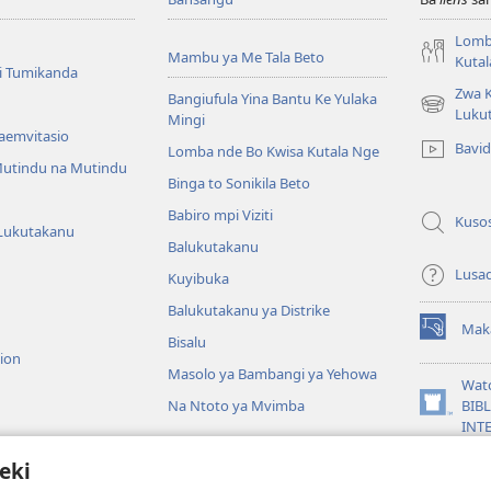
Lomb
Mambu ya Me Tala Beto
Kutal
i Tumikanda
Zwa K
Bangiufula Yina Bantu Ke Yulaka
(ke
Luku
Mingi
kangula
Baemvitasio
Bavi
Lomba nde Bo Kwisa Kutala Nge
lutiti
utindu na Mutindu
ya
Binga to Sonikila Beto
mpa)
Babiro mpi Viziti
Kuso
Lukutakanu
Balukutakanu
Lusa
Kuyibuka
Balukutakanu ya Distrike
Mak
(ke
Bisalu
sion
kangula
Masolo ya Bambangi ya Yehowa
lutiti
Wat
ya
Na Ntoto ya Mvimba
BIB
(ke
mpa)
INT
kangula
iblia ya Kuwidikila
lutiti
eki
ya
utangu ya Biblia