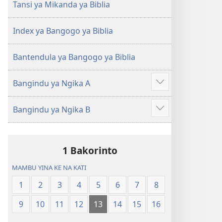
Ntoto
Ntoto
Tansi ya Mikanda ya Biblia
ya
ya
Mpa
Mpa
Index ya Bangogo ya Biblia
(Kubasika
(Kubasika
ya
ya
Bantendula ya Bangogo ya Biblia
2015)
2015)
Bangindu ya Ngika A
Songa
mambu
Bangindu ya Ngika B
mingi
Songa
mambu
mingi
1 Bakorinto
MAMBU YINA KE NA KATI
1
2
3
4
5
6
7
8
9
10
11
12
13
14
15
16