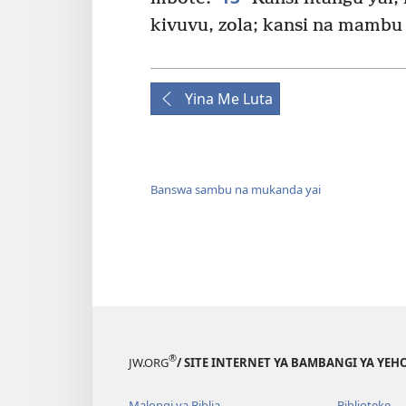
kivuvu, zola; kansi na mambu 
Yina Me Luta
Banswa sambu na mukanda yai
®
JW.ORG
/ SITE INTERNET YA BAMBANGI YA Y
Malongi ya Biblia
Biblioteke