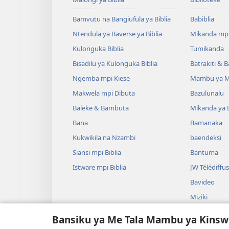
Bamvutu na Bangiufula ya Biblia
Babiblia
Ntendula ya Baverse ya Biblia
Mikanda mp
Kulonguka Biblia
Tumikanda
Bisadilu ya Kulonguka Biblia
Batrakiti & 
Ngemba mpi Kiese
Mambu ya M
Makwela mpi Dibuta
Bazulunalu
Baleke & Bambuta
Mikanda ya 
Bana
Bamanaka
Kukwikila na Nzambi
baendeksi
Siansi mpi Biblia
Bantuma
Istware mpi Biblia
JW Télédiffu
Bavideo
Miziki
Badrame ya B
Bansiku ya Me Tala Mambu ya Kinsw
Badrame ya L