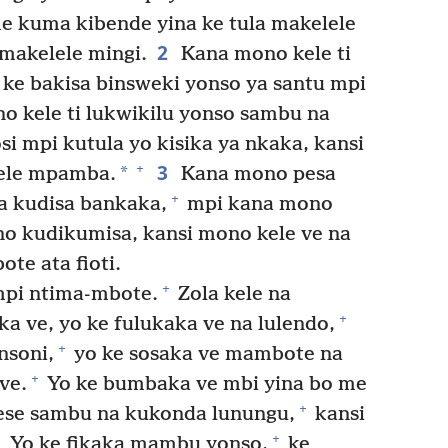
e kuma kibende yina ke tula makelele
2
 makelele mingi.
Kana mono kele ti
ke bakisa binsweki yonso ya santu mpi
 kele ti lukwikilu yonso sambu na
i mpi kutula yo kisika ya nkaka, kansi
3
+
*
kele mpamba.
Kana mono pesa
+
 kudisa bankaka,
mpi kana mono
o kudikumisa, kansi mono kele ve na
e ata fioti.
+
pi ntima-mbote.
Zola kele na
+
ka ve, yo ke fulukaka ve na lulendo,
+
nsoni,
yo ke sosaka ve mambote na
+
ve.
Yo ke bumbaka ve mbi yina bo me
+
ese sambu na kukonda lunungu,
kansi
+
Yo ke fikaka mambu yonso,
ke