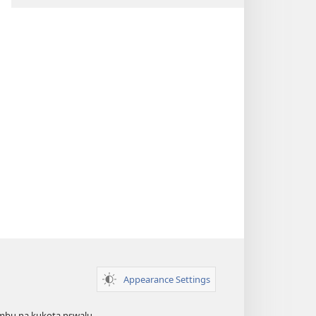
Appearance Settings
bu na kukota nswalu