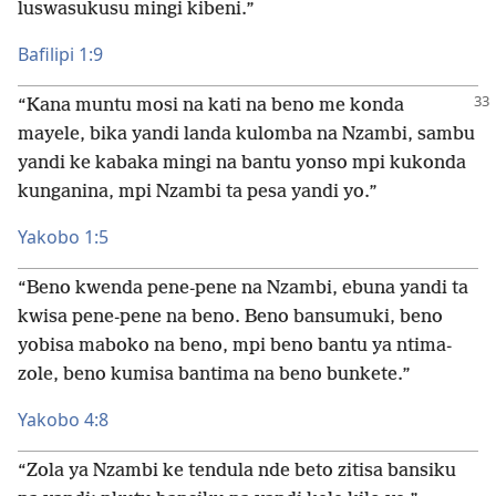
luswasukusu mingi kibeni.”
Bafilipi 1:9
“Kana muntu mosi na kati na beno me konda
mayele, bika yandi landa kulomba na Nzambi, sambu
yandi ke kabaka mingi na bantu yonso mpi kukonda
kunganina, mpi Nzambi ta pesa yandi yo.”
Yakobo 1:5
“Beno kwenda pene-pene na Nzambi, ebuna yandi ta
kwisa pene-pene na beno. Beno bansumuki, beno
yobisa maboko na beno, mpi beno bantu ya ntima-
zole, beno kumisa bantima na beno bunkete.”
Yakobo 4:8
“Zola ya Nzambi ke tendula nde beto zitisa bansiku