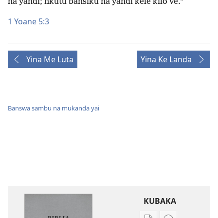
na yandi; nkutu bansiku na yandi kele kilo ve.”
1 Yoane 5:3
Yina Me Luta
Yina Ke Landa
Banswa sambu na mukanda yai
KUBAKA