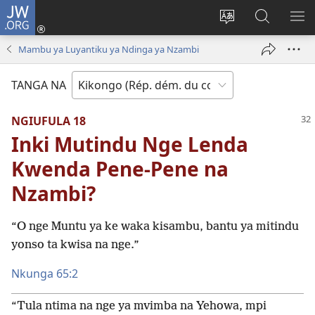
JW.ORG
Kukota
(ke
Soba
Kusosa
BA
kangula
ndinga
na
ME
Mambu ya Luyantiku ya Ndinga ya Nzambi
lutiti
ya
JW.ORG
ya
site
TANGA NA
mpa)
yai
NGIUFULA 18
Inki Mutindu Nge Lenda
Kwenda Pene-Pene na
Nzambi?
“O nge Muntu ya ke waka kisambu, bantu ya mitindu
yonso ta kwisa na nge.”
Nkunga 65:2
“Tula ntima na nge ya mvimba na Yehowa, mpi