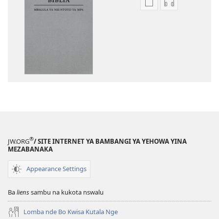
Bisika
Bisika
ya
ya
kupona
kupona
sambu
sambu
na
na
kubaka
kubaka
mikanda
mambu
na
ya
internet
kuwikidila
Biblia
Biblia
—
—
Mbalula
Mbalula
®
JW.ORG
/ SITE INTERNET YA BAMBANGI YA YEHOWA YINA
ya
ya
MEZABANAKA
Nsi-
Nsi-
Appearance Settings
Ntoto
Ntoto
ya
ya
Ba
liens
sambu na kukota nswalu
Mpa
Mpa
(Kubasika
(Kubasika
Lomba nde Bo Kwisa Kutala Nge
ya
ya