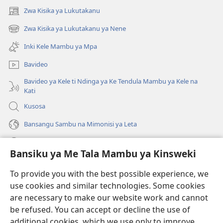
2015)
2015)
Zwa Kisika ya Lukutakanu
(ke
kangula
Zwa Kisika ya Lukutakanu ya Nene
(ke
lutiti
kangula
ya
Inki Kele Mambu ya Mpa
lutiti
mpa)
ya
Bavideo
mpa)
Bavideo ya Kele ti Ndinga ya Ke Tendula Mambu ya Kele na
Kati
Kusosa
Bansangu Sambu na Mimonisi ya Leta
Lusadisu
Bansiku ya Me Tala Mambu ya Kinsweki
Makabu
(ke
To provide you with the best possible experience, we
kangula
use cookies and similar technologies. Some cookies
lutiti
Watchtower BIBLIOTEKE NA INTERNET
are necessary to make our website work and cannot
(ke
ya
be refused. You can accept or decline the use of
kangula
mpa)
®
JW Hub
lutiti
additional cookies, which we use only to improve
(ke