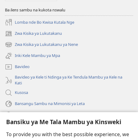
ya
ya
Ba
liens
sambu na kukota nswalu
Mpa
Mpa
(Kubasika
(Kubasika
Lomba nde Bo Kwisa Kutala Nge
ya
ya
2015)
2015)
Zwa Kisika ya Lukutakanu
(ke
kangula
Zwa Kisika ya Lukutakanu ya Nene
(ke
lutiti
kangula
ya
Inki Kele Mambu ya Mpa
lutiti
mpa)
ya
Bavideo
mpa)
Bavideo ya Kele ti Ndinga ya Ke Tendula Mambu ya Kele na
Kati
Kusosa
Bansangu Sambu na Mimonisi ya Leta
Lusadisu
Bansiku ya Me Tala Mambu ya Kinsweki
Makabu
(ke
To provide you with the best possible experience, we