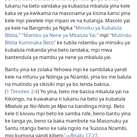
lukanu na beto vandaka ya kubasisa mbalula yina kele
kaka ve ya kwikama na masonama ya kisina kansi yina
kele mpi pwelele mpi mpasi ve na kutanga. Masolo yai
ya kele na Bangindu ya Ngika
“Minsiku ya Kubalula
Biblia,”
“Mambu ya Nene ya Mbalula Yai,”
mpi
“Mutindu
Biblia Kuminaka Beto”
ke tubila ndambu ya minsiku ya
kubalula mikanda yina beto landaka, mpi mwa
bantendula ya mambu ya nene ya mbalula yai.
Bantu yina ke zolaka Yehowa mpi ke sambilaka yandi
kele na mfunu ya Ndinga ya Nzambi, yina bo me balula
na mutindu ya sikisiki mpi ya bo lenda bakisa.
(
1 Timoteo 2:4
) Yo yina, beto me basisa mbalula yai na
Kikongo, na kuwakana ti lukanu na beto ya kubalula
Mbalula ya Nsi-Ntoto ya Mpa
na bandinga mingi. Beto
kele ti kivuvu mpi beto ke samba nde, beno bantu yina
ke tanga yo, beno ta baka mambote na Masonuku ya
Santu ntangu beno ke sala ngolo na ‘kusosa Nzambi,
mpi kumona yandi kibeni.’—
Bisalu 17:27
.