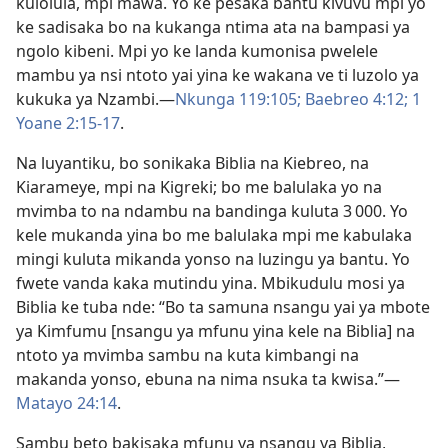
kulolula, mpi mawa. Yo ke pesaka bantu kivuvu mpi yo
ke sadisaka bo na kukanga ntima ata na bampasi ya
ngolo kibeni. Mpi yo ke landa kumonisa pwelele
mambu ya nsi ntoto yai yina ke wakana ve ti luzolo ya
kukuka ya Nzambi.—
Nkunga 119:105;
Baebreo 4:12;
1
Yoane 2:15-17
.
Na luyantiku, bo sonikaka Biblia na Kiebreo, na
Kiarameye, mpi na Kigreki; bo me balulaka yo na
mvimba to na ndambu na bandinga kuluta 3 000. Yo
kele mukanda yina bo me balulaka mpi me kabulaka
mingi kuluta mikanda yonso na luzingu ya bantu. Yo
fwete vanda kaka mutindu yina. Mbikudulu mosi ya
Biblia ke tuba nde: “Bo ta samuna nsangu yai ya mbote
ya Kimfumu [nsangu ya mfunu yina kele na Biblia] na
ntoto ya mvimba sambu na kuta kimbangi na
makanda yonso, ebuna na nima nsuka ta kwisa.”—
Matayo 24:14
.
Sambu beto bakisaka mfunu ya nsangu ya Biblia,