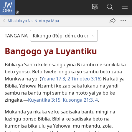
JW.ORG
Kukota
(ke
Soba
Kusosa
BA
kangula
ndinga
na
ME
Mbalula ya Nsi-Ntoto ya Mpa
lutiti
ya
JW.ORG
ya
site
TANGA NA
mpa)
yai
Bangogo ya Luyantiku
Biblia ya Santu kele nsangu yina Nzambi me sonikilaka
beto yonso. Beto fwete longuka yo sambu beto zaba
Munkwa na yo. (
Yoane 17:3;
2 Timoteo 3:16
) Na kati ya
Biblia, Yehowa Nzambi ke zabisaka lukanu na yandi
sambu na bantu mpi sambu na ntoto yai ya bo ke
zingaka.—
Kuyantika 3:15;
Kusonga 21:3, 4
.
Mukanda ya nkaka ve ke sadisaka bantu mingi na
luzingu bonso Biblia. Biblia ke sadisaka beto na
kumonisa bikalulu ya Yehowa, mu mbandu, zola,