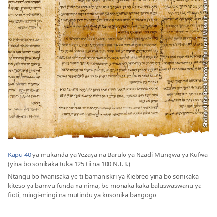
Kapu 40
ya mukanda ya Yezaya na Barulo ya Nzadi-Mungwa ya Kufwa
(yina bo sonikaka tuka 125 tii na 100 N.T.B.)
Ntangu bo fwanisaka yo ti bamaniskri ya Kiebreo yina bo sonikaka
kiteso ya bamvu funda na nima, bo monaka kaka baluswaswanu ya
fioti, mingi-mingi na mutindu ya kusonika bangogo