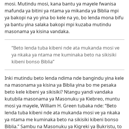
mosi. Mutindu mosi, kana bantu ya mayele fwanisa
mafunda ya bitini ya ntama ya mikanda ya Biblia mpi
ya bakopi na yo yina bo kele na yo, bo lenda mona bifu
ya bantu yina salaka bakopi mpi kuzaba mutindu
masonama ya kisina vandaka.
“Beto lenda tuba kibeni nde ata mukanda mosi ve
ya nkaka ya ntama me kuminaka beto na sikisiki
kibeni bonso Biblia”
Inki mutindu beto lenda ndima nde bangindu yina kele
na masonama ya kisina ya Biblia yina bo me pesaka
beto kele kibeni ya sikisiki? Ntangu yandi vandaka
kutubila masonama ya Masonuku ya Kiebreo, muntu
mosi ya mayele, William H. Green tubaka nde: “Beto
lenda tuba kibeni nde ata mukanda mosi ve ya nkaka
ya ntama me kuminaka beto na sikisiki kibeni bonso
Biblia.” Sambu na Masonuku ya Kigreki ya Bukristu, to