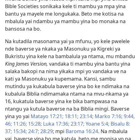
Bible Societies sonikaka kele ti mambu ya mpa yina
bantu ya mayele me longukaka. Beto me kotisa na
mbalula yai ndambu ya mambu yina bo monaka na
bansosa na bo.
Na kutadila masonama yai ya mfunu, yo kele pwelele
nde baverse ya nkaka ya Masonuku ya Kigreki ya
Bukristu yina kele na bambalula ya ntama, mu mbandu
King James Version,
vandaka ti mambu yina bantu yina
salaka bakopi na nima yikaka mpi yo vandaka ve na
kati ya Masonuku ya kupemama. Kansi, sambu
mutindu ya kukabula baverse yina bo ke ndimaka na
kubalula Biblia ndimamaka ntama na mvu-nkama ya
16, kukatula baverse yina ke bika bampwasa na
ntangu ya kutula baverse na ba Biblia mingi. Baverse
yina yo yai
Matayo 17:21;
18:11;
23:14;
Marko 7:16;
9:44,
46;
11:26;
15:28;
Luka 17:36;
23:17;
Yoane 5:4;
Bisalu 8:​
37;
15:34;
24:7;
28:29
; mpi
Baroma 16:24
. Na mbalula
yai, baverse yina bo me katula, beto me monisa yo na