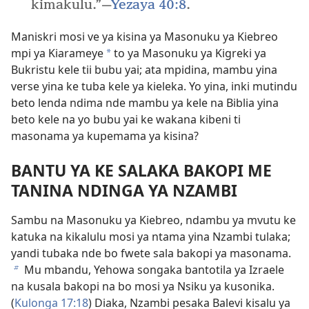
kimakulu.”—
Yezaya 40:8
.
Maniskri mosi ve ya kisina ya Masonuku ya Kiebreo
mpi ya Kiarameye
to ya Masonuku ya Kigreki ya
a
Bukristu kele tii bubu yai; ata mpidina, mambu yina
verse yina ke tuba kele ya kieleka. Yo yina, inki mutindu
beto lenda ndima nde mambu ya kele na Biblia yina
beto kele na yo bubu yai ke wakana kibeni ti
masonama ya kupemama ya kisina?
BANTU YA KE SALAKA BAKOPI ME
TANINA NDINGA YA NZAMBI
Sambu na Masonuku ya Kiebreo, ndambu ya mvutu ke
katuka na kikalulu mosi ya ntama yina Nzambi tulaka;
yandi tubaka nde bo fwete sala bakopi ya masonama.
Mu mbandu, Yehowa songaka bantotila ya Izraele
b
na kusala bakopi na bo mosi ya Nsiku ya kusonika.
(
Kulonga 17:18
) Diaka, Nzambi pesaka Balevi kisalu ya