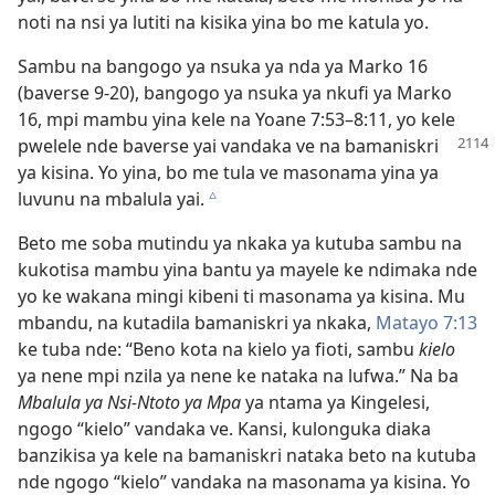
noti na nsi ya lutiti na kisika yina bo me katula yo.
Sambu na bangogo ya nsuka ya nda ya Marko 16
(baverse 9-20), bangogo ya nsuka ya nkufi ya Marko
16, mpi mambu yina kele na Yoane 7:53–8:11, yo kele
pwelele nde baverse yai vandaka ve na
bamaniskri
ya kisina. Yo yina, bo me tula ve masonama yina ya
luvunu na mbalula yai.
c
Beto me soba mutindu ya nkaka ya kutuba sambu na
kukotisa mambu yina bantu ya mayele ke ndimaka nde
yo ke wakana mingi kibeni ti masonama ya kisina. Mu
mbandu, na kutadila bamaniskri ya nkaka,
Matayo 7:13
ke tuba nde: “Beno kota na kielo ya fioti, sambu
kielo
ya nene mpi nzila ya nene ke nataka na lufwa.” Na ba
Mbalula ya Nsi-Ntoto ya Mpa
ya ntama ya Kingelesi,
ngogo “kielo” vandaka ve. Kansi, kulonguka diaka
banzikisa ya kele na bamaniskri nataka beto na kutuba
nde ngogo “kielo” vandaka na masonama ya kisina. Yo