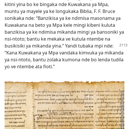
kitini yina bo ke bingaka nde Kuwakana ya Mpa,
muntu ya mayele ya ke longukaka Biblia, F. F. Bruce
sonikaka nde: “Banzikisa ya ke ndimisa masonama ya
Kuwakana na beto ya Mpa kele mingi kibeni kuluta
banzikisa ya ke ndimisa mikanda mingi ya bansoniki ya
nsi-ntoto; bantu ke mekaka ve kutula ntembe na
busikisiki ya
mikanda yina.” Yandi tubaka mpi nde:
“Kana Kuwakana ya Mpa vandaka kimvuka ya mikanda
ya nsi-ntoto, bantu zolaka kumona nde bo lenda tudila
yo ve ntembe ata fioti.”