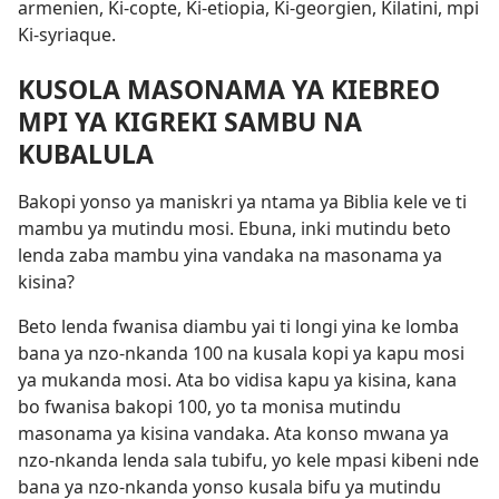
armenien, Ki-copte, Ki-etiopia, Ki-georgien, Kilatini, mpi
Ki-syriaque.
KUSOLA MASONAMA YA KIEBREO
MPI YA KIGREKI SAMBU NA
KUBALULA
Bakopi yonso ya maniskri ya ntama ya Biblia kele ve ti
mambu ya mutindu mosi. Ebuna, inki mutindu beto
lenda zaba mambu yina vandaka na masonama ya
kisina?
Beto lenda fwanisa diambu yai ti longi yina ke lomba
bana ya nzo-nkanda 100 na kusala kopi ya kapu mosi
ya mukanda mosi. Ata bo vidisa kapu ya kisina, kana
bo fwanisa bakopi 100, yo ta monisa mutindu
masonama ya kisina vandaka. Ata konso mwana ya
nzo-nkanda lenda sala tubifu, yo kele mpasi kibeni nde
bana ya nzo-nkanda yonso kusala bifu ya mutindu