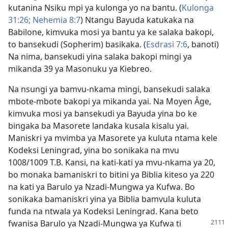
kutanina Nsiku mpi ya kulonga yo na bantu. (
Kulonga
31:26;
Nehemia 8:7
) Ntangu Bayuda katukaka na
Babilone, kimvuka mosi ya bantu ya ke salaka bakopi,
to bansekudi (Sopherim) basikaka. (
Esdrasi 7:6
, banoti)
Na nima, bansekudi yina salaka bakopi mingi ya
mikanda 39 ya Masonuku ya Kiebreo.
Na nsungi ya bamvu-nkama mingi, bansekudi salaka
mbote-mbote bakopi ya mikanda yai. Na Moyen Âge,
kimvuka mosi ya bansekudi ya Bayuda yina bo ke
bingaka ba Masorete landaka kusala kisalu yai.
Maniskri ya mvimba ya Masorete ya kuluta ntama kele
Kodeksi Leningrad, yina bo sonikaka na mvu
1008/1009 T.B. Kansi, na kati-kati ya mvu-nkama ya 20,
bo monaka bamaniskri to bitini ya Biblia kiteso ya 220
na kati ya Barulo ya Nzadi-Mungwa ya Kufwa. Bo
sonikaka bamaniskri yina ya Biblia bamvula kuluta
funda na ntwala ya Kodeksi Leningrad. Kana beto
fwanisa Barulo ya Nzadi-Mungwa ya Kufwa ti