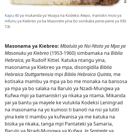
Kapu 40
ya mukanda ya Yezaya na Kodeksi Alepo, maniskri mosi ya
mfunu ya Kiebreo ya ba Masorete yina bo sonikaka pene-pene ya 930
T.B.
Masonama ya Kiebreo:
Mbalula ya Nsi-Ntoto ya Mpa ya
Masonuku ya Kiebreo
(1953-1960) simbamaka na
Biblia
Hebraica, ya
Rudolf Kittel. Katuka ntangu yina,
masonama ya Kiebreo ya mpa, disongidila
Biblia
Hebraica Stuttgartensia
mpi
Biblia Hebraica Quinta,
me
kotisaka mambu ya mpa ya bo me monaka na bansosa
ya mpa ya bo salaka na Barulo ya Nzadi-Mungwa ya
Kufwa mpi ya bamaniskri ya nkaka ya ntama. Mikanda
yai ya bantu ya mayele ke vutukila Kodeksi Leningrad
na masonama na yo kumosi ti banoti na nsi ya lutiti
yina kele ti mambu ya kufwanisa ya me katuka na
bisika ya nkaka, tanga mpi Pantateki ya Samaria,
Barulo ya Nzadi-Mungwa ya Kufwa,
la Septante
ya