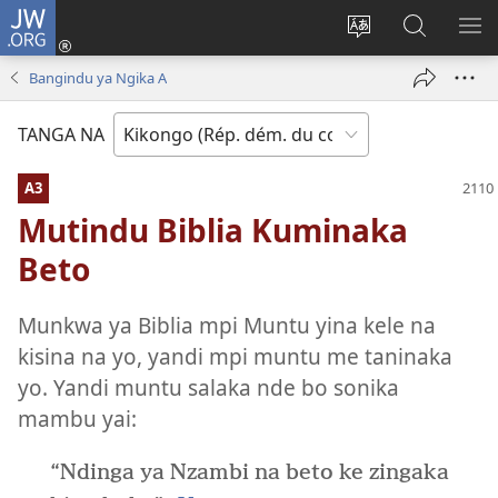
JW.ORG
Kukota
(ke
Soba
Kusosa
BA
kangula
ndinga
na
ME
Bangindu ya Ngika A
lutiti
ya
JW.ORG
ya
site
TANGA NA
mpa)
yai
A3
Mutindu Biblia Kuminaka
Beto
Munkwa ya Biblia mpi Muntu yina kele na
kisina na yo, yandi mpi muntu me taninaka
yo. Yandi muntu salaka nde bo sonika
mambu yai:
“Ndinga ya Nzambi na beto ke zingaka