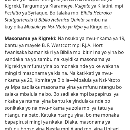
Kigreki, Targume ya Kiarameye,
Vulgate
ya Kilatini, mpi
Peshitta
ya Syriaque
.
Bo talaka mpi
Biblia Hebraica
Stuttgartensia
ti
Biblia Hebraica Quinta
sambu na
kuyidika
Mbalula ya Nsi-Ntoto ya Mpa
ya Kingelesi.
Masonama ya Kigreki:
Na nsuka ya mvu-nkama ya 19,
bantu ya mayele B. F. Westcott mpi F.J.A. Hort
fwanisaka bamaniskri ya Biblia mpi bitini na yo yina bo
vandaka na yo sambu na kuyidika masonama ya
Kigreki ya mfunu yina bo monaka nde yo ke wakana
mingi ti masonama ya kisina. Na kati-kati ya mvu-
nkama ya 20, Komite ya Biblia—Mbalula ya Nsi-Ntoto
ya Mpa sadilaka masonama yina ya mfunu ntangu bo
salaka mbalula na bo. Bo sadilaka mpi bapapirusi ya
nkaka ya ntama, yina bantu ke yindulaka nde bo
sonikaka yo na mvu-nkama ya zole mpi ya tatu ya
ntangu na beto. Katuka ntangu yina, bo me monaka
bapapirusi mingi ya nkaka. Diaka, masonama ya
mfunu bonso yina Nestle mpi Aland mpi yina United