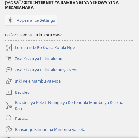
®
JW.ORG
/ SITE INTERNET YA BAMBANGI YA YEHOWA YINA
ya
ya
MEZABANAKA
Nsi-
Nsi-
Appearance Settings
Ntoto
Ntoto
ya
ya
Ba
liens
sambu na kukota nswalu
Mpa
Mpa
(Kubasika
(Kubasika
Lomba nde Bo Kwisa Kutala Nge
ya
ya
2015)
2015)
Zwa Kisika ya Lukutakanu
(ke
kangula
Zwa Kisika ya Lukutakanu ya Nene
(ke
lutiti
kangula
ya
Inki Kele Mambu ya Mpa
lutiti
mpa)
ya
Bavideo
mpa)
Bavideo ya Kele ti Ndinga ya Ke Tendula Mambu ya Kele na
Kati
Kusosa
Bansangu Sambu na Mimonisi ya Leta