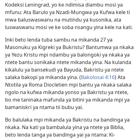
Kodeksi Leningrad, yo ke ndimisa diambu mosi ya
mfunu: Ata Barulo ya Nzadi-Mungwa ya Kufwa kele ti
mwa baluswaswanu na mutindu ya kusonika, ata
luswaswanu mosi ve ke soba nsangu yina kele na kati.
Inki beto lenda tuba sambu na mikanda 27 ya
Masonuku ya Kigreki ya Bukristu? Bantumwa ya nkaka
ya Yezu Kristu mpi ndambu ya balongoki ya nkaka ya
ntete bantu sonikaka ntete mikanda yina. Na kulanda
kikalulu ya bansekudi ya Bayuda, Bakristu ya ntete
salaka bakopi ya mikanda yina. (
Bakolosai 4:16
) Ata
Ntotila ya Roma Diocletien mpi bantu ya nkaka salaka
ngolo na kufwa mikanda yonso ya Bakristu ya ntete,
bo me taninaka mafunda ya bitini ya mikanda mpi ya
bamaniskri ya ntama tii bubu yai.
Bo balulaka mpi mikanda ya Bakristu na bandinga ya
nkaka. Na kati ya bambalula yina ya ntete ya Biblia,
beto lenda tanga ya bandinga yai ya ntama: Ki-