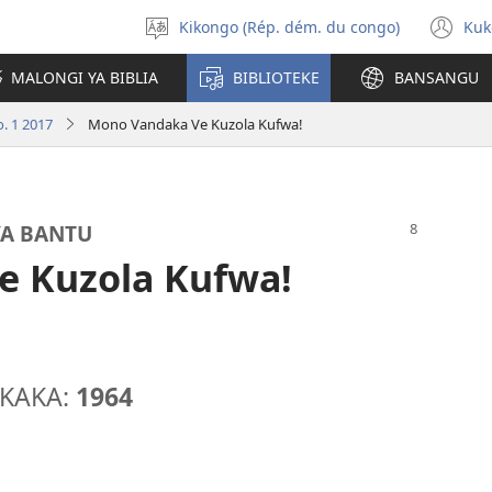
Kikongo (Rép. dém. du congo)
Kuk
Sola
(k
ndinga
ka
MALONGI YA BIBLIA
BIBLIOTEKE
BANSANGU
lut
ya
. 1 2017
Mono Vandaka Ve Kuzola Kufwa!
mp
YA BANTU
e Kuzola Kufwa!
UKAKA:
1964