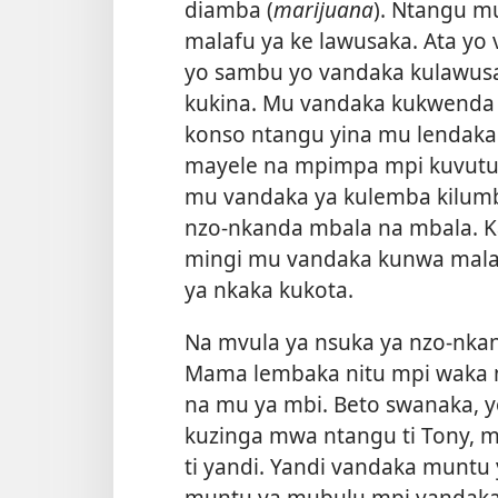
diamba (
marijuana
). Ntangu m
malafu ya ke lawusaka. Ata yo
yo sambu yo vandaka kulawusa.
kukina. Mu vandaka kukwenda 
konso ntangu yina mu lendaka
mayele na mpimpa mpi kuvutu
mu vandaka ya kulemba kilumb
nzo-nkanda mbala na mbala. 
mingi mu vandaka kunwa malaf
ya nkaka kukota.
Na mvula ya nsuka ya nzo-nka
Mama lembaka nitu mpi waka m
na mu ya mbi. Beto swanaka, 
kuzinga mwa ntangu ti Tony, 
ti yandi. Yandi vandaka muntu
muntu ya mubulu mpi vandaka