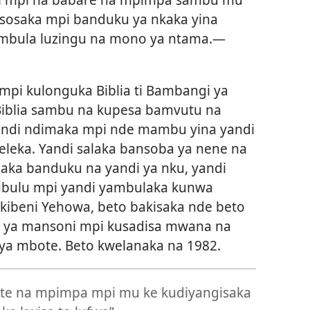
 sosaka mpi banduku ya nkaka yina
ambula luzingu na mono ya ntama.—
mpi kulonguka Biblia ti Bambangi ya
Biblia sambu na kupesa bamvutu na
yandi ndimaka mpi nde mambu yina yandi
leka. Yandi salaka bansoba ya nene na
laka banduku na yandi ya nku, yandi
ubulu mpi yandi yambulaka kunwa
kibeni Yehowa, beto bakisaka nde beto
o ya mansoni mpi kusadisa mwana na
 ya mbote. Beto kwelanaka na 1982.
te na mpimpa mpi mu ke kudiyangisaka