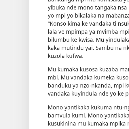
yibuka nde mono tangaka nsa 
yo mpi yo bikalaka na mabanz
“Konso kima ke vandaka ti nsu
lala ve mpimpa ya mvimba mpi
bilumbu ke kwisa. Mu yindulaka
kaka mutindu yai. Sambu na nk
kuzola kufwa.
Mu kumaka kusosa kuzaba mam
mbi. Mu vandaka kumeka kusol
banduku ya nzo-nkanda, mpi ku
vandaka kuyindula nde yo ke 
Mono yantikaka kukuma ntu-ng
bamvula kumi. Mono yantikak
kusukinina mu kumaka mpika 