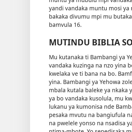
yandi vandaka muntu mosi ya 
bakaka divumu mpi mu butaka
bamvula 16.
MUTINDU BIBLIA S
Mu kutanaka ti Bambangi ya Y
vandaka kuzinga na nzo yina 
kwelaka ve ti bana na bo. Ba
yina. Bambangi ya Yehowa zol
mbala kutala baleke ya nkaka 
ya bo vandaka kusolula, mu kw
lukanu ya kumonisa nde Bamban
pesaka mvutu na bangiufula 
na pwelele yonso na nsadisa y
ntima-mbote. Yo sepedisaka m