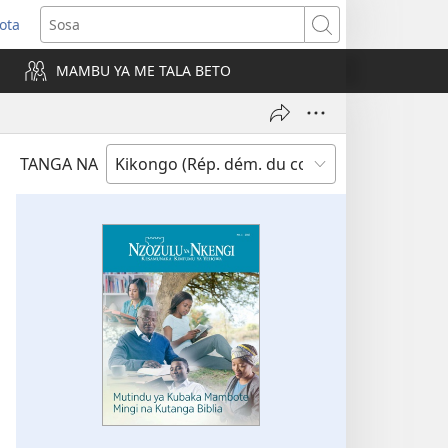
ota
e
Sosa
ngula
MAMBU YA ME TALA BETO
iti
a)
TANGA NA