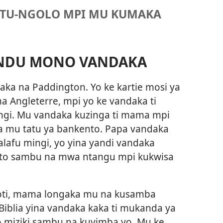
TU-NGOLO MPI MU KUMAKA
NDU MONO VANDAKA
ka na Paddington. Yo ke kartie mosi ya
a Angleterre, mpi yo ke vandaka ti
ngi. Mu vandaka kuzinga ti mama mpi
a mu tatu ya bankento. Papa vandaka
lafu mingi, yo yina yandi vandaka
eto sambu na mwa ntangu mpi kukwisa
ti, mama longaka mu na kusamba
iblia yina vandaka kaka ti mukanda ya
miziki sambu na kuyimba yo. Mu ke