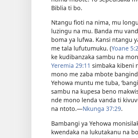
Biblia ti bo.
Ntangu fioti na nima, mu long
luzingu na mu. Banda mu vand
boma ya lufwa. Kansi ntangu y
me tala lufutumuku. (
Yoane 5:2
ke kudibanzaka sambu na mono
Yeremia 29:11
simbaka kibeni n
mono me zaba mbote bangindu
Yehowa muntu me tuba, ‘bangi
sambu na kupesa beno makwisa
nde mono lenda vanda ti kivuv
na ntoto.—
Nkunga 37:29
.
Bambangi ya Yehowa monisila
kwendaka na lukutakanu na bo