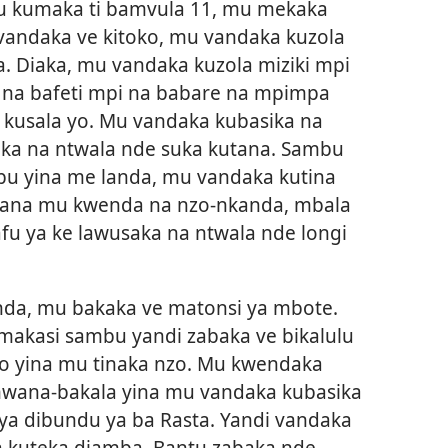
u kumaka ti bamvula 11, mu mekaka
 vandaka ve kitoko, mu vandaka kuzola
 Diaka, mu vandaka kuzola miziki mpi
na bafeti mpi na babare na mpimpa
 kusala yo. Mu vandaka kubasika na
ka na ntwala nde suka kutana. Sambu
u yina me landa, mu vandaka kutina
Kana mu kwenda na nzo-nkanda, mbala
u ya ke lawusaka na ntwala nde longi
nda, mu bakaka ve matonsi ya mbote.
akasi sambu yandi zabaka ve bikalulu
yo yina mu tinaka nzo. Mu kwendaka
mwana-bakala yina mu vandaka kubasika
 ya dibundu ya ba Rasta. Yandi vandaka
 kuteka diamba. Bantu zabaka nde