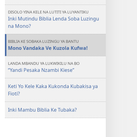
Kubaka
Mambote
DISOLO YINA KELE NA LUTITI YA LUYANTIKU
Mingi
Inki Mutindu Biblia Lenda Soba Luzingu
na
na Mono?
Kutanga
Biblia
BIBLIA KE SOBAKA LUZINGU YA BANTU
Mono Vandaka Ve Kuzola Kufwa!
LANDA MBANDU YA LUKWIKILU NA BO
“Yandi Pesaka Nzambi Kiese”
Keti Yo Kele Kaka Kukonda Kubakisa ya
Fioti?
Inki Mambu Biblia Ke Tubaka?