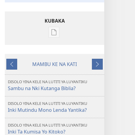
KUBAKA
Bisika
ya
kupona
sambu
MAMBU KE NA KATI
na
Yina
Yina
kubaka
Me
Ke
mikanda
Luta
Landa
DISOLO YINA KELE NA LUTITI YA LUYANTIKU
na
Sambu na Nki Kutanga Biblia?
internet
NZOZULU
DISOLO YINA KELE NA LUTITI YA LUYANTIKU
YA
Inki Mutindu Mono Lenda Yantika?
NKENGI
Mutindu
DISOLO YINA KELE NA LUTITI YA LUYANTIKU
ya
Inki Ta Kumisa Yo Kitoko?