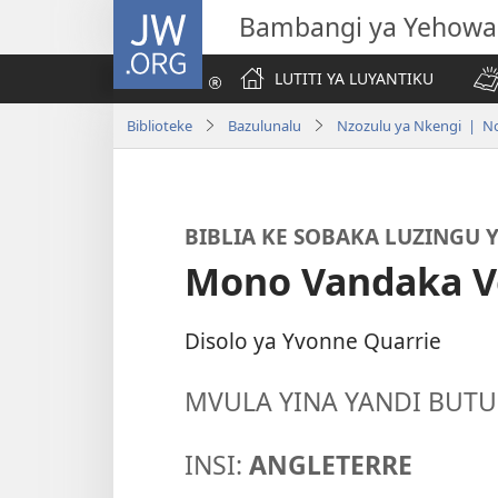
JW.ORG
Bambangi ya Yehowa
LUTITI YA LUYANTIKU
Biblioteke
Bazulunalu
Nzozulu ya Nkengi | No
BIBLIA KE SOBAKA LUZINGU 
Mono Vandaka V
Disolo ya Yvonne Quarrie
MVULA YINA YANDI BUT
INSI:
ANGLETERRE