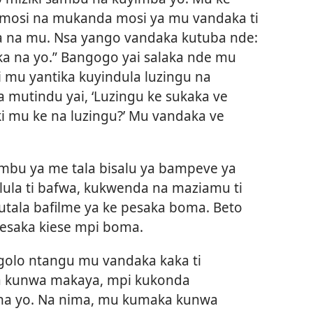
mosi na mukanda mosi ya mu vandaka ti
a na mu. Nsa yango vandaka kutuba nde:
ka na yo.” Bangogo yai salaka nde mu
 mu yantika kuyindula luzingu na
 mutindu yai, ‘Luzingu ke sukaka ve
i mu ke na luzingu?’ Mu vandaka ve
bu ya me tala bisalu ya bampeve ya
ula ti bafwa, kukwenda na maziamu ti
tala bafilme ya ke pesaka boma. Beto
pesaka kiese mpi boma.
olo ntangu mu vandaka kaka ti
a kunwa makaya, mpi kukonda
na yo. Na nima, mu kumaka kunwa