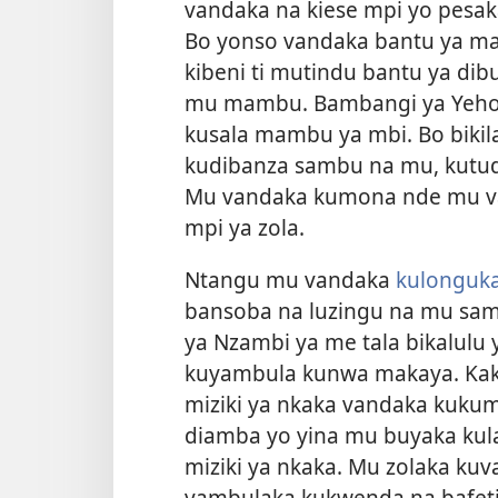
vandaka na kiese mpi yo pesa
Bo yonso vandaka bantu ya ma
kibeni ti mutindu bantu ya di
mu mambu. Bambangi ya Yeho
kusala mambu ya mbi. Bo biki
kudibanza sambu na mu, kutudi
Mu vandaka kumona nde mu van
mpi ya zola.
Ntangu mu vandaka
kulonguka
bansoba na luzingu na mu sam
ya Nzambi ya me tala bikalulu
kuyambula kunwa makaya. Kaka
miziki ya nkaka vandaka kuku
diamba yo yina mu buyaka kul
miziki ya nkaka. Mu zolaka ku
yambulaka kukwenda na bafet