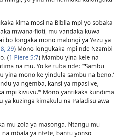
ukaka kima mosi na Biblia mpi yo sobaka
aka mwana-fioti, mu vandaka kuwa
ai bo longaka mono malongi ya Yezu ya
8, 29
) Mono longukaka mpi nde Nzambi
. (
1 Piere 5:7
) Mambu yina kele na
tima na mu. Yo ke tuba nde: “‘Sambu
 yina mono ke yindula sambu na beno,’
ndu ya ngemba, kansi ya mpasi ve,
 mpi kivuvu.’” Mono yantikaka kundima
u ya kuzinga kimakulu na Paladisu awa
ka mu zola ya masonga. Ntangu mu
 na mbala ya ntete, bantu yonso