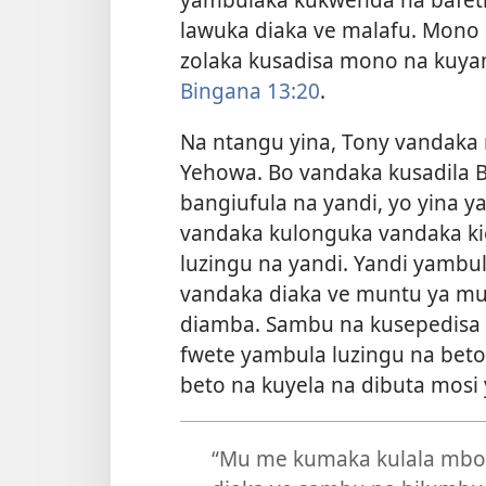
lawuka diaka ve malafu. Mono
zolaka kusadisa mono na kuy
Bingana 13:20
.
Na ntangu yina, Tony vandaka 
Yehowa. Bo vandaka kusadila 
bangiufula na yandi, yo yina 
vandaka kulonguka vandaka kie
luzingu na yandi. Yandi yambu
vandaka diaka ve muntu ya m
diamba. Sambu na kusepedisa 
fwete yambula luzingu na bet
beto na kuyela na dibuta mosi
“Mu me kumaka kulala mbo