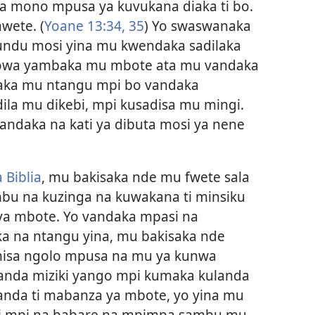
ka mono mpusa ya kuvukana diaka ti bo.
wete. (
Yoane 13:34, 35
) Yo swaswanaka
bundu mosi yina mu kwendaka sadilaka
wa yambaka mu mbote ata mu vandaka
laka mu ntangu mpi bo vandaka
la mu dikebi, mpi kusadisa mu mingi.
daka na kati ya dibuta mosi ya nene
 Biblia
, mu bakisaka nde mu fwete sala
bu na kuzinga na kuwakana ti minsiku
 ya mbote. Yo vandaka mpasi na
 na ntangu yina, mu bakisaka nde
misa ngolo mpusa na mu ya kunwa
anda miziki yango mpi kumaka kulanda
vanda ti mabanza ya mbote, yo yina mu
i mpi na babare na mpimpa sambu mu