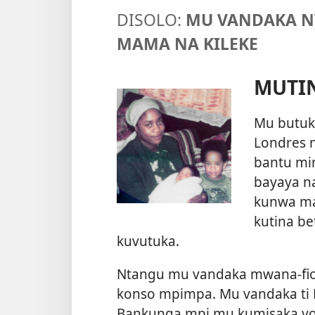
DISOLO:
MU VANDAKA N
MAMA NA KILEKE
MUTI
Mu butuka
Londres n
bantu mi
bayaya n
kunwa ma
kutina b
kuvutuka.
Ntangu mu vandaka mwana-fio
konso mpimpa. Mu vandaka ti B
Bankunga mpi mu kumisaka yo 