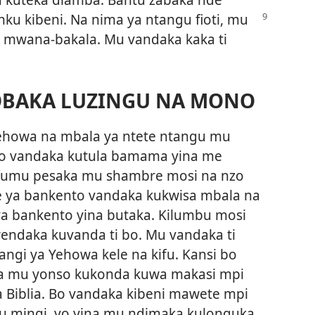
nku kibeni.
Na nima ya ntangu fioti, mu
 mwana-bakala. Mu vandaka kaka ti
OBAKA LUZINGU NA MONO
ehowa na mbala ya ntete ntangu mu
bo vandaka kutula bamama yina me
mfumu pesaka mu shambre mosi na nzo
e ya bankento vandaka kukwisa mbala na
ya bankento yina butaka. Kilumbu mosi
endaka kuvanda ti bo. Mu vandaka ti
gi ya Yehowa kele na kifu. Kansi bo
na mu yonso kukonda kuwa makasi mpi
a Biblia. Bo vandaka kibeni mawete mpi
u mingi, yo yina mu ndimaka kulonguka