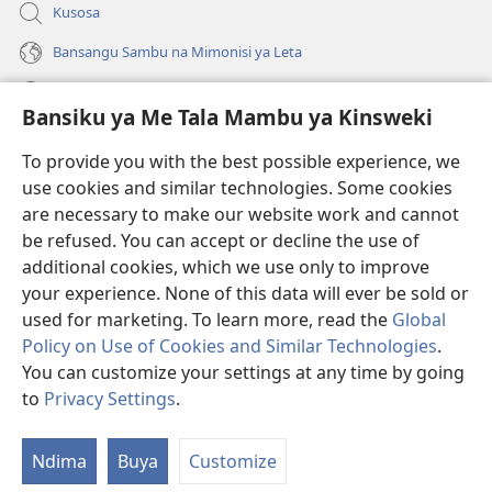
Kusosa
Bansangu Sambu na Mimonisi ya Leta
Lusadisu
Bansiku ya Me Tala Mambu ya Kinsweki
Makabu
(ke
To provide you with the best possible experience, we
kangula
use cookies and similar technologies. Some cookies
lutiti
Watchtower BIBLIOTEKE NA INTERNET
are necessary to make our website work and cannot
(ke
ya
be refused. You can accept or decline the use of
kangula
mpa)
®
JW Hub
lutiti
additional cookies, which we use only to improve
(ke
ya
kangula
your experience. None of this data will ever be sold or
mpa)
lutiti
used for marketing. To learn more, read the
Global
ya
Policy on Use of Cookies and Similar Technologies
.
mpa)
You can customize your settings at any time by going
Copyright
© 2026 Watch Tower Bible and Tract Society of Pennsylvania.
BANTUMA YA KULANDA NA NTWALA YA KUSADILA
|
BANSIKU YA
to
Privacy Settings
.
S
KETADILA KINSWEKI
|
BANSIKU YA ME TALA KINSWEKI
M
Ndima
Buya
Customize
Yi
K