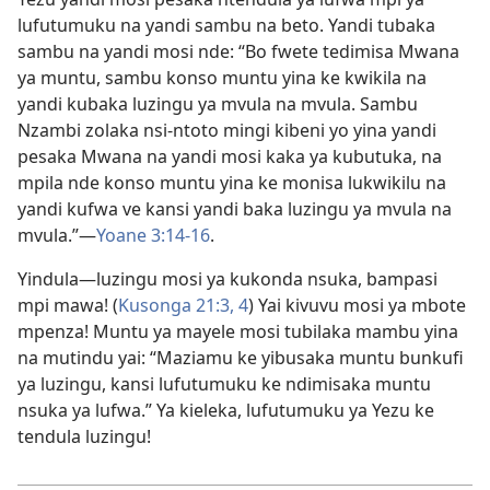
lufutumuku na yandi sambu na beto. Yandi tubaka
sambu na yandi mosi nde: “Bo fwete tedimisa Mwana
ya muntu, sambu konso muntu yina ke kwikila na
yandi kubaka luzingu ya mvula na mvula. Sambu
Nzambi zolaka nsi-ntoto mingi kibeni yo yina yandi
pesaka Mwana na yandi mosi kaka ya kubutuka, na
mpila nde konso muntu yina ke monisa lukwikilu na
yandi kufwa ve kansi yandi baka luzingu ya mvula na
mvula.”​—
Yoane 3:14-16
.
Yindula​—luzingu mosi ya kukonda nsuka, bampasi
mpi mawa! (
Kusonga 21:3, 4
) Yai kivuvu mosi ya mbote
mpenza! Muntu ya mayele mosi tubilaka mambu yina
na mutindu yai: “Maziamu ke yibusaka muntu bunkufi
ya luzingu, kansi lufutumuku ke ndimisaka muntu
nsuka ya lufwa.” Ya kieleka, lufutumuku ya Yezu ke
tendula luzingu!