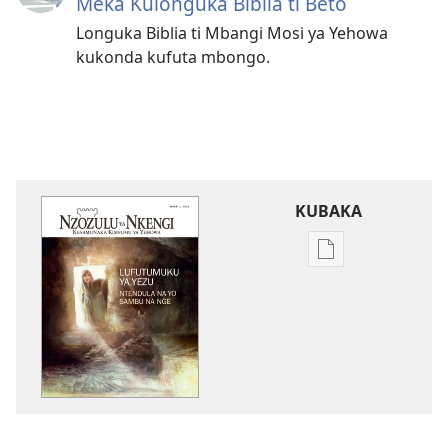
Meka Kulonguka Biblia ti Beto
Longuka Biblia ti Mbangi Mosi ya Yehowa
kukonda kufuta mbongo.
KUBAKA
Bisika
ya
kupona
sambu
na
kubaka
mikanda
na