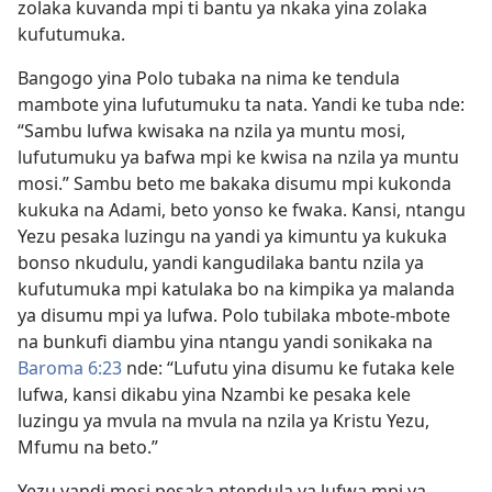
zolaka kuvanda mpi ti bantu ya nkaka yina zolaka
kufutumuka.
Bangogo yina Polo tubaka na nima ke tendula
mambote yina lufutumuku ta nata. Yandi ke tuba nde:
“Sambu lufwa kwisaka na nzila ya muntu mosi,
lufutumuku ya bafwa mpi ke kwisa na nzila ya muntu
mosi.” Sambu beto me bakaka disumu mpi kukonda
kukuka na Adami, beto yonso ke fwaka. Kansi, ntangu
Yezu pesaka luzingu na yandi ya kimuntu ya kukuka
bonso nkudulu, yandi kangudilaka bantu nzila ya
kufutumuka mpi katulaka bo na kimpika ya malanda
ya disumu mpi ya lufwa. Polo tubilaka mbote-mbote
na bunkufi diambu yina ntangu yandi sonikaka na
Baroma 6:23
nde: “Lufutu yina disumu ke futaka kele
lufwa, kansi dikabu yina Nzambi ke pesaka kele
luzingu ya mvula na mvula na nzila ya Kristu Yezu,
Mfumu na beto.”
Yezu yandi mosi pesaka ntendula ya lufwa mpi ya