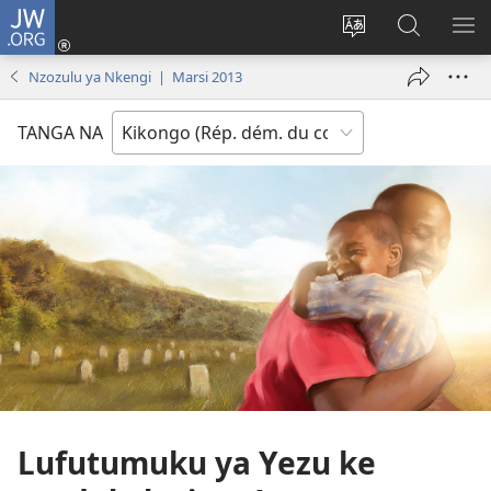
JW.ORG
Kukota
(ke
Soba
Kusosa
BA
kangula
ndinga
na
ME
Nzozulu ya Nkengi | Marsi 2013
lutiti
ya
JW.ORG
ya
site
TANGA NA
mpa)
yai
Lufutumuku ya Yezu ke