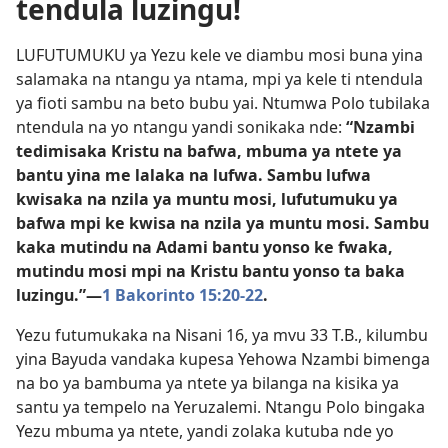
tendula luzingu!
LUFUTUMUKU ya Yezu kele ve diambu mosi buna yina
salamaka na ntangu ya ntama, mpi ya kele ti ntendula
ya fioti sambu na beto bubu yai. Ntumwa Polo tubilaka
ntendula na yo ntangu yandi sonikaka nde:
“Nzambi
tedimisaka Kristu na bafwa, mbuma ya ntete ya
bantu yina me lalaka na lufwa. Sambu lufwa
kwisaka na nzila ya muntu mosi, lufutumuku ya
bafwa mpi ke kwisa na nzila ya muntu mosi. Sambu
kaka mutindu na Adami bantu yonso ke fwaka,
mutindu mosi mpi na Kristu bantu yonso ta baka
luzingu.”​—
1 Bakorinto 15:20-22
.
Yezu futumukaka na Nisani 16, ya mvu 33 T.B., kilumbu
yina Bayuda vandaka kupesa Yehowa Nzambi bimenga
na bo ya bambuma ya ntete ya bilanga na kisika ya
santu ya tempelo na Yeruzalemi. Ntangu Polo bingaka
Yezu mbuma ya ntete, yandi zolaka kutuba nde yo