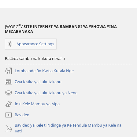
internet
NZOZULU
YA
NKENGI
®
JW.ORG
/ SITE INTERNET YA BAMBANGI YA YEHOWA YINA
Lufutumuku
MEZABANAKA
ya
Appearance Settings
Yezu
—
Ba
liens
sambu na kukota nswalu
Ntendula
na
Lomba nde Bo Kwisa Kutala Nge
Yo
Sambu
Zwa Kisika ya Lukutakanu
(ke
na
kangula
Zwa Kisika ya Lukutakanu ya Nene
(ke
Nge
lutiti
kangula
ya
Inki Kele Mambu ya Mpa
lutiti
mpa)
ya
Bavideo
mpa)
Bavideo ya Kele ti Ndinga ya Ke Tendula Mambu ya Kele na
Kati