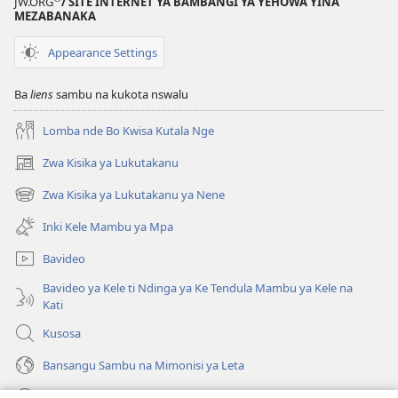
JW.ORG
/ SITE INTERNET YA BAMBANGI YA YEHOWA YINA
Ndima
MEZABANAKA
Nde
Appearance Settings
Ngangi
Kele?
Ba
liens
sambu na kukota nswalu
—
Tadila
Lomba nde Bo Kwisa Kutala Nge
Mambu
Zwa Kisika ya Lukutakanu
(ke
kangula
Zwa Kisika ya Lukutakanu ya Nene
(ke
lutiti
kangula
ya
Inki Kele Mambu ya Mpa
lutiti
mpa)
ya
Bavideo
mpa)
Bavideo ya Kele ti Ndinga ya Ke Tendula Mambu ya Kele na
Kati
Kusosa
Bansangu Sambu na Mimonisi ya Leta
Lusadisu