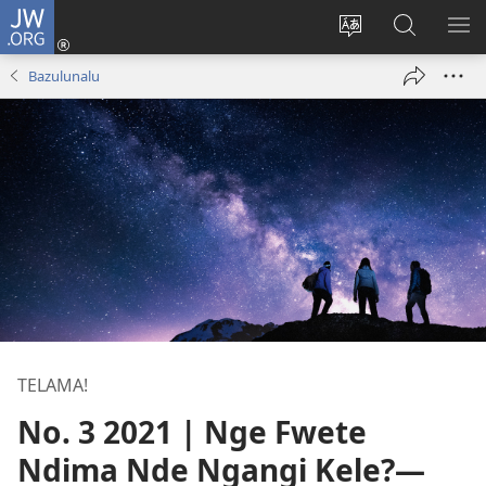
JW.ORG
Kukota
(ke
Soba
Kusosa
BA
kangula
ndinga
na
ME
Bazulunalu
lutiti
ya
JW.ORG
ya
site
mpa)
yai
TELAMA!
No. 3 2021 | Nge Fwete
Ndima Nde Ngangi Kele?—