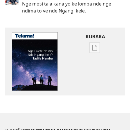
Nge mosi tala kana yo ke lomba nde nge
ndima to ve nde Ngangi kele.
KUBAKA
Bisika
ya
kupona
sambu
na
kubaka
mikanda
na
internet
TELAMA!
Nge
Fwete
®