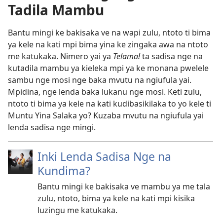
Tadila Mambu
Bantu mingi ke bakisaka ve na wapi zulu, ntoto ti bima
ya kele na kati mpi bima yina ke zingaka awa na ntoto
me katukaka. Nimero yai ya
Telama!
ta sadisa nge na
kutadila mambu ya kieleka mpi ya ke monana pwelele
sambu nge mosi nge baka mvutu na ngiufula yai.
Mpidina, nge lenda baka lukanu nge mosi. Keti zulu,
ntoto ti bima ya kele na kati kudibasikilaka to yo kele ti
Muntu Yina Salaka yo? Kuzaba mvutu na ngiufula yai
lenda sadisa nge mingi.
Inki Lenda Sadisa Nge na
Kundima?
Bantu mingi ke bakisaka ve mambu ya me tala
zulu, ntoto, bima ya kele na kati mpi kisika
luzingu me katukaka.