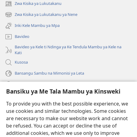
Zwa Kisika ya Lukutakanu
(ke
kangula
Zwa Kisika ya Lukutakanu ya Nene
(ke
lutiti
kangula
ya
Inki Kele Mambu ya Mpa
lutiti
mpa)
ya
Bavideo
mpa)
Bavideo ya Kele ti Ndinga ya Ke Tendula Mambu ya Kele na
Kati
Kusosa
Bansangu Sambu na Mimonisi ya Leta
Lusadisu
Bansiku ya Me Tala Mambu ya Kinsweki
Makabu
(ke
To provide you with the best possible experience, we
kangula
use cookies and similar technologies. Some cookies
lutiti
Watchtower BIBLIOTEKE NA INTERNET
are necessary to make our website work and cannot
(ke
ya
be refused. You can accept or decline the use of
kangula
mpa)
®
JW Hub
lutiti
additional cookies, which we use only to improve
(ke
ya