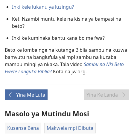
Inki kele lukanu ya luzingu?
Keti Nzambi muntu kele na kisina ya bampasi na
beto?
Inki ke kuminaka bantu kana bo me fwa?
Beto ke lomba nge na kutanga Biblia sambu na kuzwa
bamvutu na bangiufula yai mpi sambu na kuzaba
mambu mingi ya nkaka. Tala video
Sambu na Nki Beto
Fwete Longuka Biblia?
Kota na jw.org.
Yina Me Luta
Yina Ke Landa
Masolo ya Mutindu Mosi
Kusansa Bana
Makwela mpi Dibuta