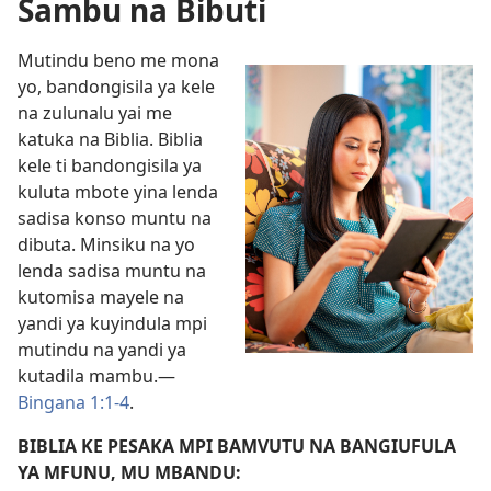
Sambu na Bibuti
Mutindu beno me mona
yo, bandongisila ya kele
na zulunalu yai me
katuka na Biblia. Biblia
kele ti bandongisila ya
kuluta mbote yina lenda
sadisa konso muntu na
dibuta. Minsiku na yo
lenda sadisa muntu na
kutomisa mayele na
yandi ya kuyindula mpi
mutindu na yandi ya
kutadila mambu.—
Bingana 1:1-4
.
BIBLIA KE PESAKA MPI BAMVUTU NA BANGIUFULA
YA MFUNU, MU MBANDU: