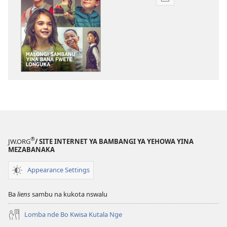
Bisika
ya
kupona
sambu
na
kubaka
mikanda
na
internet
TELAMA!
Malongi
Sambanu
®
JW.ORG
/ SITE INTERNET YA BAMBANGI YA YEHOWA YINA
Yina
MEZABANAKA
Bana
Appearance Settings
Fwete
Longuka
Ba
liens
sambu na kukota nswalu
Lomba nde Bo Kwisa Kutala Nge