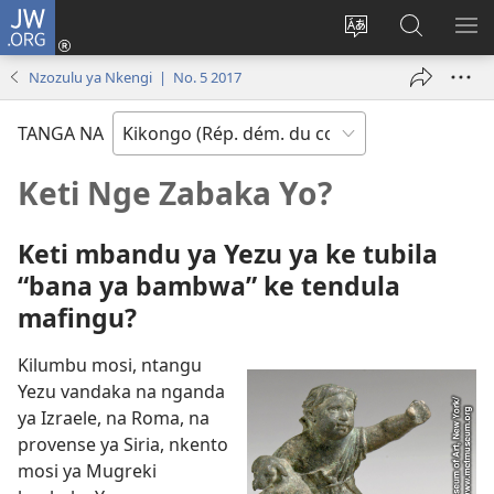
JW.ORG
Kukota
(ke
Soba
Kusosa
BA
kangula
ndinga
na
ME
Nzozulu ya Nkengi | No. 5 2017
lutiti
ya
JW.ORG
ya
site
TANGA NA
mpa)
yai
Keti Nge Zabaka Yo?
Keti mbandu ya Yezu ya ke tubila
“bana ya bambwa” ke tendula
mafingu?
Kilumbu mosi, ntangu
Yezu vandaka na nganda
ya Izraele, na Roma, na
provense ya Siria, nkento
mosi ya Mugreki