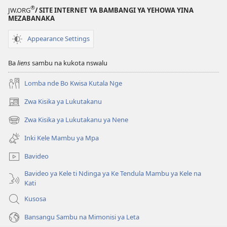
NKENGI
®
JW.ORG
/ SITE INTERNET YA BAMBANGI YA YEHOWA YINA
Inki
MEZABANAKA
Biblia
Appearance Settings
Ke
Tubaka
Ba
liens
sambu na kukota nswalu
na
Yina
Lomba nde Bo Kwisa Kutala Nge
Me
Tala
Zwa Kisika ya Lukutakanu
(ke
Bawanzio
kangula
Zwa Kisika ya Lukutakanu ya Nene
(ke
lutiti
kangula
ya
Inki Kele Mambu ya Mpa
lutiti
mpa)
ya
Bavideo
mpa)
Bavideo ya Kele ti Ndinga ya Ke Tendula Mambu ya Kele na
Kati
Kusosa
Bansangu Sambu na Mimonisi ya Leta