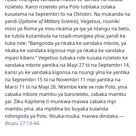
nzietelo. Kansi nzietelo yina Polo tubilaka zolaka
kusalama na Septembri to na Oktobri. Na mukanda na
yandi (
Epitome of Military Science
)
,
Vegetius, nsoniki
mosi ya Roma ya mvu-nkama ya iya ya ntangu na beto,
ke tubila kutambula na nzadi-mungwa yina; yandi ke
tuba nde: “Bangonda ya nkaka ke vandaka mbote, ya
nkaka ke vandaka kigonsa mpi ya nkaka ke vandaka
mpasi kibeni.” Vegetius tubaka nde kusala nzietelo ke
vandaka mbote yantika na Mayi 27 tii na Septembri 14,
kansi yo ke vandaka kigonsa na nsungi yina ke yantika
na Septembri 15 tii na Novembri 11 mpi yantika na
Marsi 11 tii na Mayi 26. Ntembe kele ve nde Polo, yina
zabaka mbote mambu ya banzietelo, zabaka mambu
yai. Ziku Kapitene ti munkwa-maswa zabaka mpi
mambu yina, ata mpidina bo buyaka kulanda
ndongisila ya Polo. Nsuka-nsuka, maswa dindaka.—
Bisalu 27:13-44
.