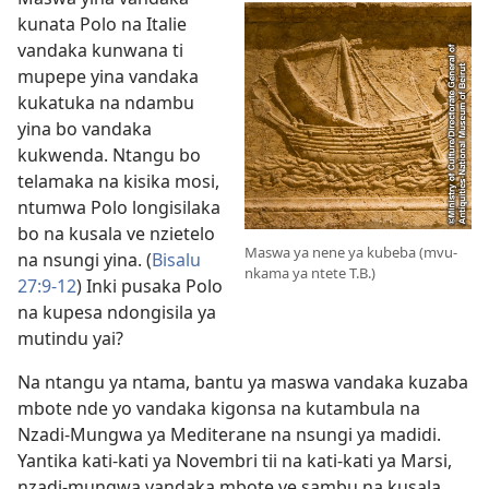
kunata Polo na Italie
vandaka kunwana ti
mupepe yina vandaka
kukatuka na ndambu
yina bo vandaka
kukwenda. Ntangu bo
telamaka na kisika mosi,
ntumwa Polo longisilaka
bo na kusala ve nzietelo
Maswa ya nene ya kubeba (mvu-
na nsungi yina. (
Bisalu
nkama ya ntete T.B.)
27:9-12
) Inki pusaka Polo
na kupesa ndongisila ya
mutindu yai?
Na ntangu ya ntama, bantu ya maswa vandaka kuzaba
mbote nde yo vandaka kigonsa na kutambula na
Nzadi-Mungwa ya Mediterane na nsungi ya madidi.
Yantika kati-kati ya Novembri tii na kati-kati ya Marsi,
nzadi-mungwa vandaka mbote ve sambu na kusala