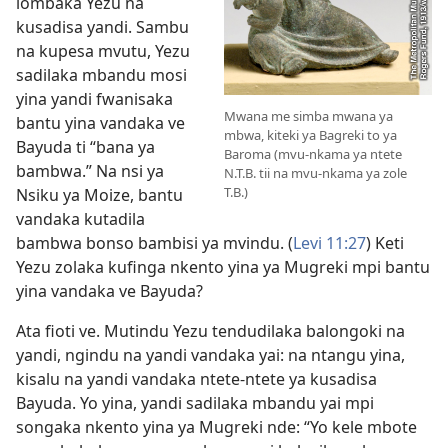
lombaka Yezu na
kusadisa yandi. Sambu
na kupesa mvutu, Yezu
sadilaka mbandu mosi
yina yandi fwanisaka
Mwana me simba mwana ya
bantu yina vandaka ve
mbwa, kiteki ya Bagreki to ya
Bayuda ti “bana ya
Baroma (mvu-nkama ya ntete
bambwa.” Na nsi ya
N.T.B. tii na mvu-nkama ya zole
T.B.)
Nsiku ya Moize, bantu
vandaka kutadila
bambwa bonso bambisi ya mvindu. (
Levi 11:27
) Keti
Yezu zolaka kufinga nkento yina ya Mugreki mpi bantu
yina vandaka ve Bayuda?
Ata fioti ve. Mutindu Yezu tendudilaka balongoki na
yandi, ngindu na yandi vandaka yai: na ntangu yina,
kisalu na yandi vandaka ntete-ntete ya kusadisa
Bayuda. Yo yina, yandi sadilaka mbandu yai mpi
songaka nkento yina ya Mugreki nde: “Yo kele mbote