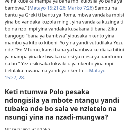
ve na kubaka mampa ya bana mpi kulosila yo bana ya
bambwa.” (
Matayo 15:21-26;
Marko 7:26
) Sambu na
bantu ya Greki ti bantu ya Roma, mbwa vandaka mbisi
yina bo vandaka kuzola mingi, yina vandaka kuzinga ti
bo na nzo, mpi yina vandaka kusakana ti bana. Ziku
bangogo “bana ya bambwa” yibusaka nkento yina
mambu ya kitoko kibeni. Yo yina yandi vutudilaka Yezu
nde: “Ee Mfumu, kansi bana ya bambwa ke diaka bitini
ya mampa yina ke bwaka na nsi ya mesa ya bamfumu
na bo.” Yezu sikisaka lukwikilu ya nkento yina mpi
belulaka mwana na yandi ya nkento.—
Matayo
15:27, 28
.
Keti ntumwa Polo pesaka
ndongisila ya mbote ntangu yandi
tubaka nde bo sala ve nzietelo na
nsungi yina na nzadi-mungwa?
Maswa yina vandaka