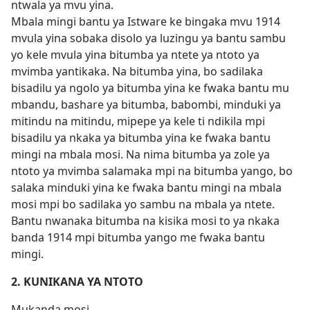
ntwala ya mvu yina.
Mbala mingi bantu ya Istware ke bingaka mvu 1914
mvula yina sobaka disolo ya luzingu ya bantu sambu
yo kele mvula yina bitumba ya ntete ya ntoto ya
mvimba yantikaka. Na bitumba yina, bo sadilaka
bisadilu ya ngolo ya bitumba yina ke fwaka bantu mu
mbandu, bashare ya bitumba, babombi, minduki ya
mitindu na mitindu, mipepe ya kele ti ndikila mpi
bisadilu ya nkaka ya bitumba yina ke fwaka bantu
mingi na mbala mosi. Na nima bitumba ya zole ya
ntoto ya mvimba salamaka mpi na bitumba yango, bo
salaka minduki yina ke fwaka bantu mingi na mbala
mosi mpi bo sadilaka yo sambu na mbala ya ntete.
Bantu nwanaka bitumba na kisika mosi to ya nkaka
banda 1914 mpi bitumba yango me fwaka bantu
mingi.
2. KUNIKANA YA NTOTO
Mukanda mosi