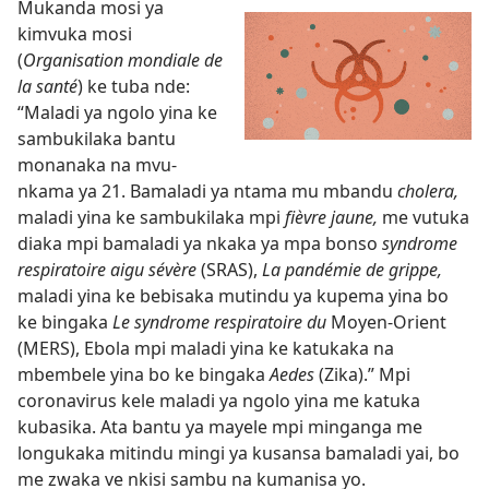
Mukanda mosi ya
kimvuka mosi
(
Organisation mondiale de
la santé
) ke tuba nde:
“Maladi ya ngolo yina ke
sambukilaka bantu
monanaka na mvu-
nkama ya 21. Bamaladi ya ntama mu mbandu
cholera,
maladi yina ke sambukilaka mpi
fièvre jaune,
me vutuka
diaka mpi bamaladi ya nkaka ya mpa bonso
syndrome
respiratoire aigu sévère
(SRAS),
La pandémie de grippe,
maladi yina ke bebisaka mutindu ya kupema yina bo
ke bingaka
Le syndrome respiratoire du
Moyen-Orient
(MERS), Ebola mpi maladi yina ke katukaka na
mbembele yina bo ke bingaka
Aedes
(Zika).” Mpi
coronavirus kele maladi ya ngolo yina me katuka
kubasika. Ata bantu ya mayele mpi minganga me
longukaka mitindu mingi ya kusansa bamaladi yai, bo
me zwaka ve nkisi sambu na kumanisa yo.