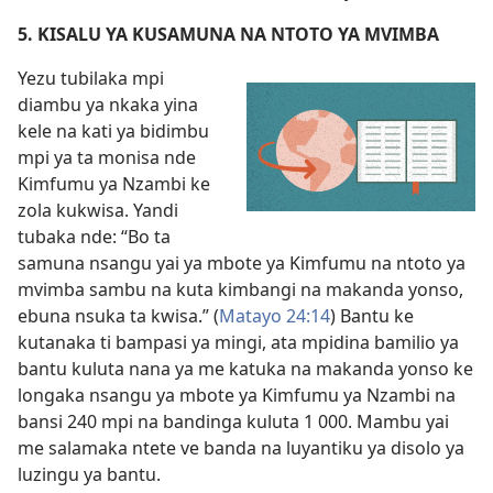
5. KISALU YA KUSAMUNA NA NTOTO YA MVIMBA
Yezu tubilaka mpi
diambu ya nkaka yina
kele na kati ya bidimbu
mpi ya ta monisa nde
Kimfumu ya Nzambi ke
zola kukwisa. Yandi
tubaka nde: “Bo ta
samuna nsangu yai ya mbote ya Kimfumu na ntoto ya
mvimba sambu na kuta kimbangi na makanda yonso,
ebuna nsuka ta kwisa.” (
Matayo 24:14
) Bantu ke
kutanaka ti bampasi ya mingi, ata mpidina bamilio ya
bantu kuluta nana ya me katuka na makanda yonso ke
longaka nsangu ya mbote ya Kimfumu ya Nzambi na
bansi 240 mpi na bandinga kuluta 1 000. Mambu yai
me salamaka ntete ve banda na luyantiku ya disolo ya
luzingu ya bantu.