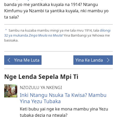
banda yo me yantikaka kuyala na 1914? Ntangu
Kimfumu ya Nzambi ta yantika kuyala, nki mambu yo
ta sala?
Sambu na kuzaba mambu mingi ya me tala mvu 1914, tala
dilongi
a
32 ya mukanda
Zinga Mvula na Mvula!
Yina Bambangi ya Yehowa me
basisaka.
Yina Me Luta
Yina Ke Landa
Nge Lenda Sepela Mpi Ti
NZOZULU YA NKENGI
Inki Ntangu Nsuka Ta Kwisa? Mambu
Yina Yezu Tubaka
Keti bubu yai nge ke mona mambu yina Yezu
tubaka dezia na ntwala?