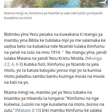
Ntama mingi ve, Kimfumu ya Nzambi ta sala nde luzolo ya Nzambi
kusalama na ntoto
Bidimbu yina Yezu pesaka na kuwakana ti ntangu ya
mambu yina Biblia ke tubilaka mpi ya me salamaka ke
sadisa beto na kubakisa nde Nzambi tulaka Kimfumu
na yandi na zulu na mvu 1914.
Na ntangu yina, yandi
a
tulaka Mwana na yandi Yezu Kristu Ntotila. (
Nkunga
2:2,
4,
6-9
) Kubika fioti, Kimfumu ya Nzambi ta yala
ntoto, yo ta katula baluyalu yonso mpi yo ta kumisa
ntoto paladisu sambu bantu kuzinga mvula na mvula
na kati na yo.
Ntama mingi ve, mambu yai ya Yezu tubaka na
kisambu ya mbandu ta lungana: “Kimfumu na nge
kukwisa. Luzolo na nge kusalama na ntoto, bonso na
zulu.” (
Matayo 6:10
) Inki mambu Kimfumu ke salaka