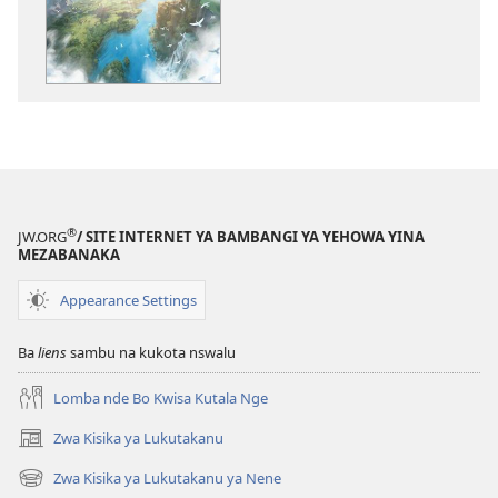
sambu
na
kubaka
mikanda
na
internet
NZOZULU
YA
NKENGI
®
JW.ORG
/ SITE INTERNET YA BAMBANGI YA YEHOWA YINA
Kimfumu
MEZABANAKA
ya
Appearance Settings
Nzambi
Kele
Ba
liens
sambu na kukota nswalu
Inki?
Lomba nde Bo Kwisa Kutala Nge
Zwa Kisika ya Lukutakanu
(ke
kangula
Zwa Kisika ya Lukutakanu ya Nene
(ke
lutiti