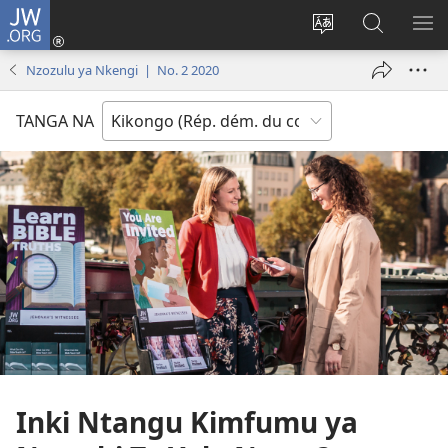
JW.ORG
Kukota
(ke
Soba
Kusosa
BA
kangula
ndinga
na
ME
Nzozulu ya Nkengi | No. 2 2020
lutiti
ya
JW.ORG
ya
site
TANGA NA
mpa)
yai
Inki Ntangu Kimfumu ya