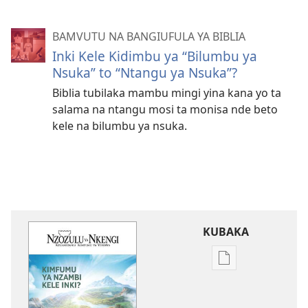
BAMVUTU NA BANGIUFULA YA BIBLIA
Inki Kele Kidimbu ya “Bilumbu ya
Nsuka” to “Ntangu ya Nsuka”?
Biblia tubilaka mambu mingi yina kana yo ta
salama na ntangu mosi ta monisa nde beto
kele na bilumbu ya nsuka.
KUBAKA
Bisika
ya
kupona