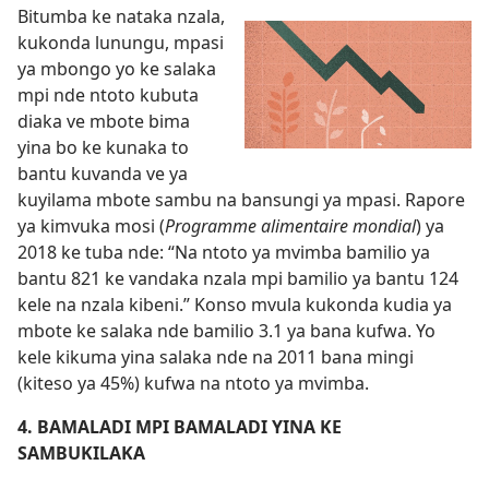
Bitumba ke nataka nzala,
kukonda lunungu, mpasi
ya mbongo yo ke salaka
mpi nde ntoto kubuta
diaka ve mbote bima
yina bo ke kunaka to
bantu kuvanda ve ya
kuyilama mbote sambu na bansungi ya mpasi. Rapore
ya kimvuka mosi (
Programme alimentaire mondial
) ya
2018 ke tuba nde: “Na ntoto ya mvimba bamilio ya
bantu 821 ke vandaka nzala mpi bamilio ya bantu 124
kele na nzala kibeni.” Konso mvula kukonda kudia ya
mbote ke salaka nde bamilio 3.1 ya bana kufwa. Yo
kele kikuma yina salaka nde na 2011 bana mingi
(kiteso ya 45%) kufwa na ntoto ya mvimba.
4. BAMALADI MPI BAMALADI YINA KE
SAMBUKILAKA