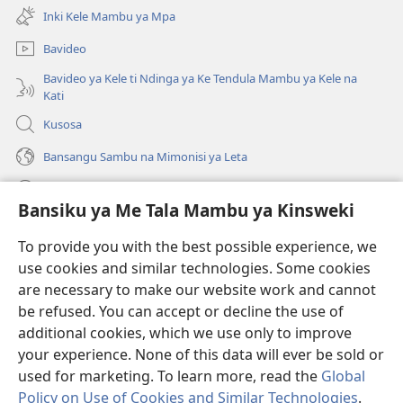
kangula
ya
Inki Kele Mambu ya Mpa
lutiti
mpa)
ya
Bavideo
mpa)
Bavideo ya Kele ti Ndinga ya Ke Tendula Mambu ya Kele na
Kati
Kusosa
Bansangu Sambu na Mimonisi ya Leta
Lusadisu
Bansiku ya Me Tala Mambu ya Kinsweki
Makabu
(ke
To provide you with the best possible experience, we
kangula
use cookies and similar technologies. Some cookies
lutiti
Watchtower BIBLIOTEKE NA INTERNET
are necessary to make our website work and cannot
(ke
ya
kangula
be refused. You can accept or decline the use of
mpa)
®
JW Hub
lutiti
additional cookies, which we use only to improve
(ke
ya
kangula
your experience. None of this data will ever be sold or
mpa)
lutiti
used for marketing. To learn more, read the
Global
ya
Policy on Use of Cookies and Similar Technologies
.
mpa)