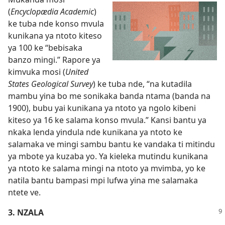
(
Encyclopædia Academic
)
ke tuba nde konso mvula
kunikana ya ntoto kiteso
ya 100 ke “bebisaka
banzo mingi.” Rapore ya
kimvuka mosi (
United
States Geological Survey
) ke tuba nde, “na kutadila
mambu yina bo me sonikaka banda ntama (banda na
1900), bubu yai kunikana ya ntoto ya ngolo kibeni
kiteso ya 16 ke salama konso mvula.” Kansi bantu ya
nkaka lenda yindula nde kunikana ya ntoto ke
salamaka ve mingi sambu bantu ke vandaka ti mitindu
ya mbote ya kuzaba yo. Ya kieleka mutindu kunikana
ya ntoto ke salama mingi na ntoto ya mvimba, yo ke
natila bantu bampasi mpi lufwa yina me salamaka
ntete ve.
3. NZALA