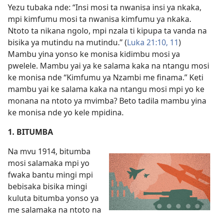
Yezu tubaka nde: “Insi mosi ta nwanisa insi ya nkaka,
mpi kimfumu mosi ta nwanisa kimfumu ya nkaka.
Ntoto ta nikana ngolo, mpi nzala ti kipupa ta vanda na
bisika ya mutindu na mutindu.” (
Luka 21:10, 11
)
Mambu yina yonso ke monisa kidimbu mosi ya
pwelele. Mambu yai ya ke salama kaka na ntangu mosi
ke monisa nde “Kimfumu ya Nzambi me finama.” Keti
mambu yai ke salama kaka na ntangu mosi mpi yo ke
monana na ntoto ya mvimba? Beto tadila mambu yina
ke monisa nde yo kele mpidina.
1. BITUMBA
Na mvu 1914, bitumba
mosi salamaka mpi yo
fwaka bantu mingi mpi
bebisaka bisika mingi
kuluta bitumba yonso ya
me salamaka na ntoto na