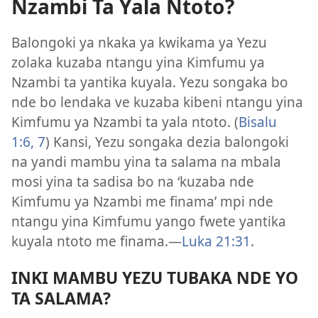
Nzambi Ta Yala Ntoto?
Balongoki ya nkaka ya kwikama ya Yezu
zolaka kuzaba ntangu yina Kimfumu ya
Nzambi ta yantika kuyala. Yezu songaka bo
nde bo lendaka ve kuzaba kibeni ntangu yina
Kimfumu ya Nzambi ta yala ntoto. (
Bisalu
1:6, 7
) Kansi, Yezu songaka dezia balongoki
na yandi mambu yina ta salama na mbala
mosi yina ta sadisa bo na ‘kuzaba nde
Kimfumu ya Nzambi me finama’ mpi nde
ntangu yina Kimfumu yango fwete yantika
kuyala ntoto me finama.—
Luka 21:31
.
INKI MAMBU YEZU TUBAKA NDE YO
TA SALAMA?