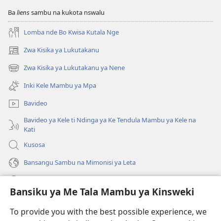
ya
Ba
liens
sambu na kukota nswalu
Kuluta
Mbote?
Lomba nde Bo Kwisa Kutala Nge
Zwa Kisika ya Lukutakanu
(ke
kangula
Zwa Kisika ya Lukutakanu ya Nene
(ke
lutiti
kangula
ya
Inki Kele Mambu ya Mpa
lutiti
mpa)
ya
Bavideo
mpa)
Bavideo ya Kele ti Ndinga ya Ke Tendula Mambu ya Kele na
Kati
Kusosa
Bansangu Sambu na Mimonisi ya Leta
Lusadisu
Bansiku ya Me Tala Mambu ya Kinsweki
Makabu
(ke
To provide you with the best possible experience, we
kangula