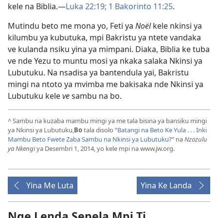
kele na Biblia.—
Luka 22:19;
1 Bakorinto 11:25
.
Mutindu beto me mona yo, Feti ya
Noël
kele nkinsi ya
kilumbu ya kubutuka, mpi Bakristu ya ntete vandaka
ve kulanda nsiku yina ya mimpani. Diaka, Biblia ke tuba
ve nde Yezu to muntu mosi ya nkaka salaka Nkinsi ya
Lubutuku. Na nsadisa ya bantendula yai, Bakristu
mingi na ntoto ya mvimba me bakisaka nde Nkinsi ya
Lubutuku kele
ve
sambu na bo.
^
Sambu na kuzaba mambu mingi ya me tala bisina ya bansiku mingi
ya Nkinsi ya Lubutuku,
Bo
tala disolo “
Batangi na Beto Ke Yula . . . Inki
Mambu Beto Fwete Zaba Sambu na Nkinsi ya Lubutuku?
” na
Nzozulu
ya Nkengi
ya Desembri 1, 2014, yo kele mpi na www.jw.org.
Yina Me Luta
Yina Ke Landa
Nge Lenda Sepela Mpi Ti