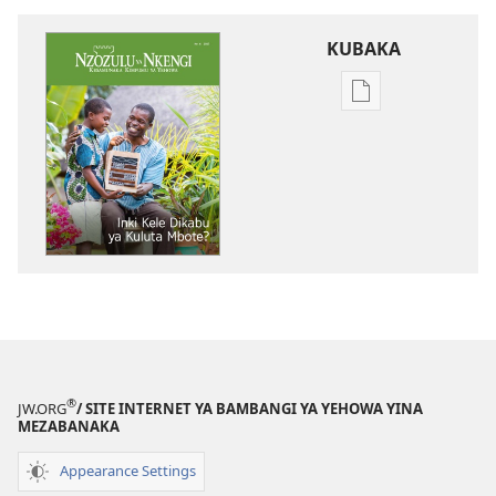
KUBAKA
Bisika
ya
kupona
sambu
na
kubaka
mikanda
na
internet
NZOZULU
YA
NKENGI
®
JW.ORG
/ SITE INTERNET YA BAMBANGI YA YEHOWA YINA
Inki
MEZABANAKA
Kele
Appearance Settings
Dikabu