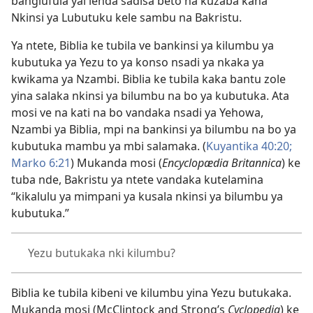
bangiufula yai lenda sadisa beto na kuzaba kana
Nkinsi ya Lubutuku kele sambu na Bakristu.
Ya ntete, Biblia ke tubila ve bankinsi ya kilumbu ya
kubutuka ya Yezu to ya konso nsadi ya nkaka ya
kwikama ya Nzambi. Biblia ke tubila kaka bantu zole
yina salaka nkinsi ya bilumbu na bo ya kubutuka. Ata
mosi ve na kati na bo vandaka nsadi ya Yehowa,
Nzambi ya Biblia, mpi na bankinsi ya bilumbu na bo ya
kubutuka mambu ya mbi salamaka. (
Kuyantika 40:20;
Marko 6:21
) Mukanda mosi (
Encyclopædia Britannica
) ke
tuba nde, Bakristu ya ntete vandaka kutelamina
“kikalulu ya mimpani ya kusala nkinsi ya bilumbu ya
kubutuka.”
Yezu butukaka nki kilumbu?
Biblia ke tubila kibeni ve kilumbu yina Yezu butukaka.
Mukanda mosi (McClintock and Strong’s
Cyclopedia
) ke