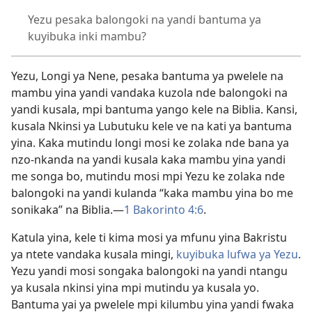
Yezu pesaka balongoki na yandi bantuma ya
kuyibuka inki mambu?
Yezu, Longi ya Nene, pesaka bantuma ya pwelele na
mambu yina yandi vandaka kuzola nde balongoki na
yandi kusala, mpi bantuma yango kele na Biblia. Kansi,
kusala Nkinsi ya Lubutuku kele ve na kati ya bantuma
yina. Kaka mutindu longi mosi ke zolaka nde bana ya
nzo-nkanda na yandi kusala kaka mambu yina yandi
me songa bo, mutindu mosi mpi Yezu ke zolaka nde
balongoki na yandi kulanda “kaka mambu yina bo me
sonikaka” na Biblia.—
1 Bakorinto 4:6
.
Katula yina, kele ti kima mosi ya mfunu yina Bakristu
ya ntete vandaka kusala mingi,
kuyibuka lufwa ya Yezu
.
Yezu yandi mosi songaka balongoki na yandi ntangu
ya kusala nkinsi yina mpi mutindu ya kusala yo.
Bantuma yai ya pwelele mpi kilumbu yina yandi fwaka