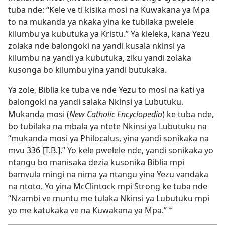
tuba nde: “Kele ve ti kisika mosi na Kuwakana ya Mpa
to na mukanda ya nkaka yina ke tubilaka pwelele
kilumbu ya kubutuka ya Kristu.” Ya kieleka, kana Yezu
zolaka nde balongoki na yandi kusala nkinsi ya
kilumbu na yandi ya kubutuka, ziku yandi zolaka
kusonga bo kilumbu yina yandi butukaka.
Ya zole, Biblia ke tuba ve nde Yezu to mosi na kati ya
balongoki na yandi salaka Nkinsi ya Lubutuku.
Mukanda mosi (
New Catholic Encyclopedia
) ke tuba nde,
bo tubilaka na mbala ya ntete Nkinsi ya Lubutuku na
“mukanda mosi ya Philocalus, yina yandi sonikaka na
mvu 336 [T.B.].” Yo kele pwelele nde, yandi sonikaka yo
ntangu bo manisaka dezia kusonika Biblia mpi
bamvula mingi na nima ya ntangu yina Yezu vandaka
na ntoto. Yo yina McClintock mpi Strong ke tuba nde
“Nzambi ve muntu me tulaka Nkinsi ya Lubutuku mpi
yo me katukaka ve na Kuwakana ya Mpa.”
*