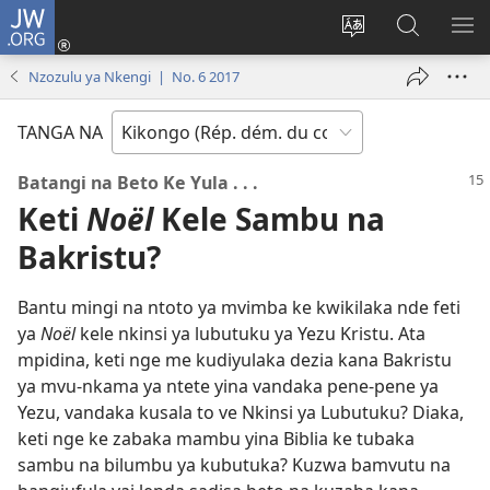
JW.ORG
Kukota
(ke
Soba
Kusosa
BA
kangula
ndinga
na
ME
Nzozulu ya Nkengi | No. 6 2017
lutiti
ya
JW.ORG
ya
site
TANGA NA
mpa)
yai
Batangi na Beto Ke Yula . . .
Keti
Noël
Kele Sambu na
Bakristu?
Bantu mingi na ntoto ya mvimba ke kwikilaka nde feti
ya
Noël
kele nkinsi ya lubutuku ya Yezu Kristu. Ata
mpidina, keti nge me kudiyulaka dezia kana Bakristu
ya mvu-nkama ya ntete yina vandaka pene-pene ya
Yezu, vandaka kusala to ve Nkinsi ya Lubutuku? Diaka,
keti nge ke zabaka mambu yina Biblia ke tubaka
sambu na bilumbu ya kubutuka? Kuzwa bamvutu na