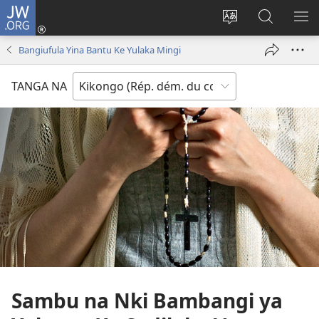
JW.ORG
Kukota
(ke
Soba
Kusosa
BA
kangula
ndinga
na
ME
Bangiufula Yina Bantu Ke Yulaka Mingi
lutiti
ya
JW.ORG
ya
site
TANGA NA
mpa)
yai
Sambu na Nki Bambangi ya