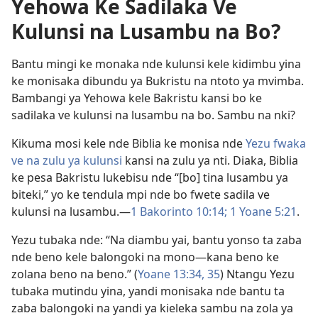
Yehowa Ke Sadilaka Ve
Kulunsi na Lusambu na Bo?
Bantu mingi ke monaka nde kulunsi kele kidimbu yina
ke monisaka dibundu ya Bukristu na ntoto ya mvimba.
Bambangi ya Yehowa kele Bakristu kansi bo ke
sadilaka ve kulunsi na lusambu na bo. Sambu na nki?
Kikuma mosi kele nde Biblia ke monisa nde
Yezu fwaka
ve na zulu ya kulunsi
kansi na zulu ya nti. Diaka, Biblia
ke pesa Bakristu lukebisu nde “[bo] tina lusambu ya
biteki,” yo ke tendula mpi nde bo fwete sadila ve
kulunsi na lusambu.​—
1 Bakorinto 10:14;
1 Yoane 5:21
.
Yezu tubaka nde: “Na diambu yai, bantu yonso ta zaba
nde beno kele balongoki na mono​—kana beno ke
zolana beno na beno.” (
Yoane 13:34, 35
) Ntangu Yezu
tubaka mutindu yina, yandi monisaka nde bantu ta
zaba balongoki na yandi ya kieleka sambu na zola ya