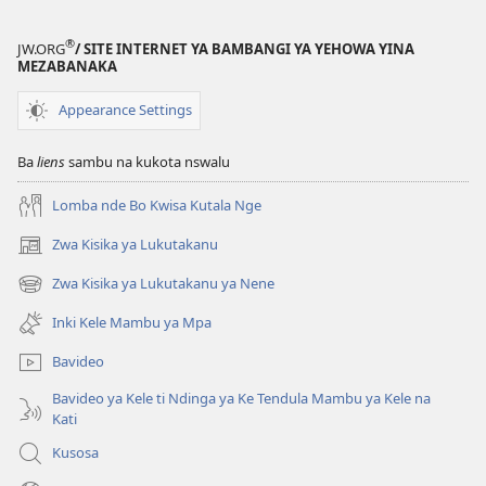
®
JW.ORG
/ SITE INTERNET YA BAMBANGI YA YEHOWA YINA
MEZABANAKA
Appearance Settings
Ba
liens
sambu na kukota nswalu
Lomba nde Bo Kwisa Kutala Nge
Zwa Kisika ya Lukutakanu
(ke
kangula
Zwa Kisika ya Lukutakanu ya Nene
(ke
lutiti
kangula
ya
Inki Kele Mambu ya Mpa
lutiti
mpa)
ya
Bavideo
mpa)
Bavideo ya Kele ti Ndinga ya Ke Tendula Mambu ya Kele na
Kati
Kusosa