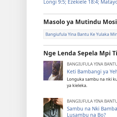
Longi 9:5;
Ezekiele 18:4;
Matayo
Masolo ya Mutindu Mosi
Bangiufula Yina Bantu Ke Yulaka Mi
Nge Lenda Sepela Mpi T
BANGIUFULA YINA BANTU
Keti Bambangi ya Ye
Longuka sambu na nki ku
ya kieleka.
BANGIUFULA YINA BANTU
Sambu na Nki Bamban
Lusambu na Bo?