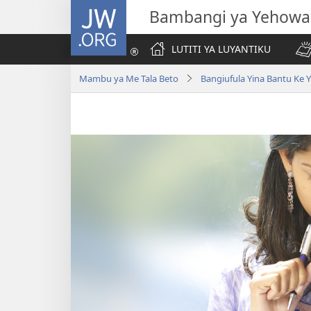
JW.ORG
Bambangi ya Yehowa
LUTITI YA LUYANTIKU
Mambu ya Me Tala Beto
Bangiufula Yina Bantu Ke 