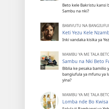
Beto kele Bakristu kansi 
Sambu na nki?
BAMVUTU NA BANGIUFULA
Keti Yezu Kele Nzam
Inki vandaka kisika ya Ye
MAMBU YA ME TALA BET
Sambu na Nki Beto F
Biblia ke pesaka bamilio
bangiufula ya mfunu ya lu
yina?
MAMBU YA ME TALA BET
Lomba nde Bo Kwisa
Solula ti Bambangi ya Yeh