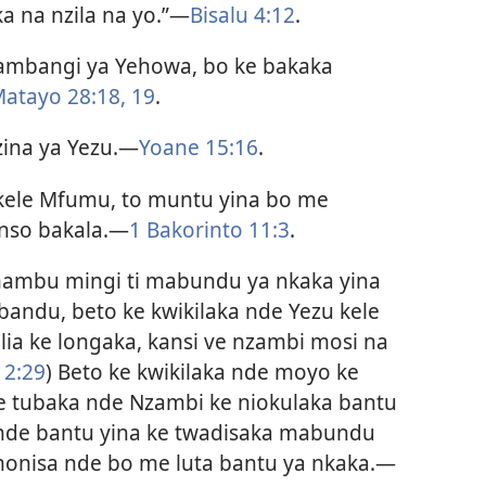
a na nzila na yo.”​—
Bisalu 4:12
.
ambangi ya Yehowa, bo ke bakaka
atayo 28:18, 19
.
ina ya Yezu.​—
Yoane 15:16
.
 kele Mfumu, to muntu yina bo me
nso bakala.​—
1 Bakorinto 11:3
.
ambu mingi ti mabundu ya nkaka yina
bandu, beto ke kwikilaka nde Yezu kele
a ke longaka, kansi ve nzambi mosi na
12:29
) Beto ke kwikilaka nde moyo ke
ke tubaka nde Nzambi ke niokulaka bantu
 nde bantu yina ke twadisaka mabundu
 monisa nde bo me luta bantu ya nkaka.​—