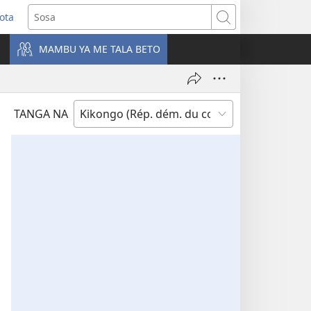
ota
e
Sosa
ngula
MAMBU YA ME TALA BETO
iti
a)
TANGA NA