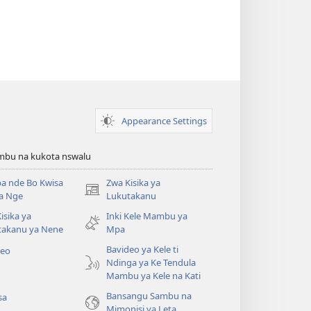
Appearance Settings
bu na kukota nswalu
a nde Bo Kwisa
Zwa Kisika ya
(ke
a Nge
Lukutakanu
kangula
isika ya
Inki Kele Mambu ya
lutiti
takanu ya Nene
Mpa
ya
mpa)
Bavideo ya Kele ti
deo
Ndinga ya Ke Tendula
Mambu ya Kele na Kati
Bansangu Sambu na
sa
Mimonisi ya Leta