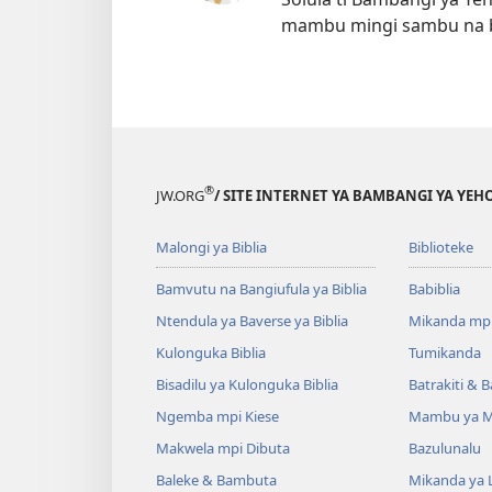
mambu mingi sambu na 
®
JW.ORG
/ SITE INTERNET YA BAMBANGI YA Y
Malongi ya Biblia
Biblioteke
Bamvutu na Bangiufula ya Biblia
Babiblia
Ntendula ya Baverse ya Biblia
Mikanda mp
Kulonguka Biblia
Tumikanda
Bisadilu ya Kulonguka Biblia
Batrakiti & 
Ngemba mpi Kiese
Mambu ya M
Makwela mpi Dibuta
Bazulunalu
Baleke & Bambuta
Mikanda ya 