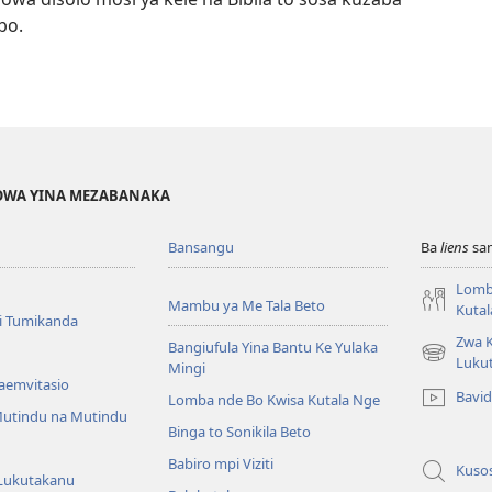
bo.
EHOWA YINA MEZABANAKA
Bansangu
Ba
liens
sam
Lomb
Mambu ya Me Tala Beto
Kutal
i Tumikanda
Zwa K
Bangiufula Yina Bantu Ke Yulaka
(ke
Luku
Mingi
kangula
Baemvitasio
Bavi
Lomba nde Bo Kwisa Kutala Nge
lutiti
utindu na Mutindu
ya
Binga to Sonikila Beto
mpa)
Babiro mpi Viziti
Kuso
Lukutakanu