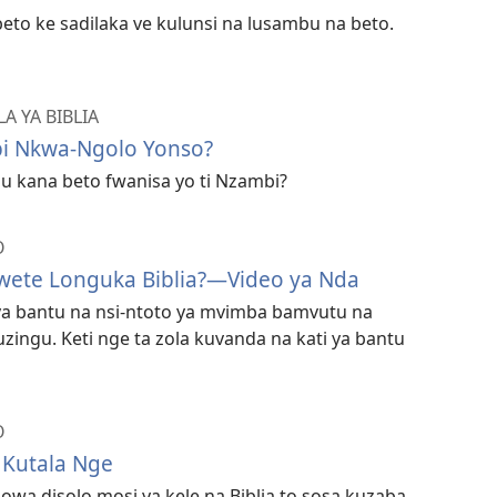
beto ke sadilaka ve kulunsi na lusambu na beto.
 YA BIBLIA
bi Nkwa-Ngolo Yonso?
zu kana beto fwanisa yo ti Nzambi?
O
wete Longuka Biblia?—Video ya Nda
 ya bantu na nsi-ntoto ya mvimba bamvutu na
zingu. Keti nge ta zola kuvanda na kati ya bantu
O
 Kutala Nge
owa disolo mosi ya kele na Biblia to sosa kuzaba