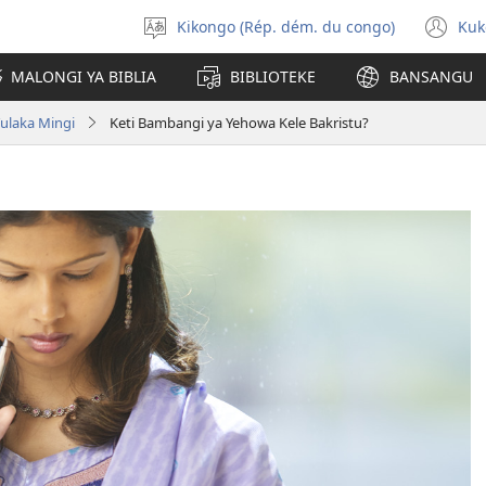
Kikongo (Rép. dém. du congo)
Kuk
Sola
(k
ndinga
ka
MALONGI YA BIBLIA
BIBLIOTEKE
BANSANGU
lut
ya
Yulaka Mingi
Keti Bambangi ya Yehowa Kele Bakristu?
mp