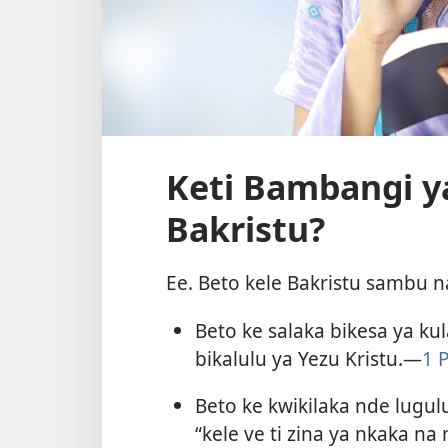
Keti Bambangi y
Bakristu?
Ee. Beto kele Bakristu sambu n
Beto ke salaka bikesa ya 
bikalulu ya Yezu Kristu.​—
1 
Beto ke kwikilaka nde lugul
“kele ve ti zina ya nkaka na