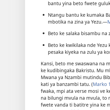
bantu yina beto fwete guluk
Ntangu bantu ke kumaka B
mbotika na zina ya Yezu.​—
M
Beto ke salaka bisambu na z
Beto ke kwikilaka nde Yezu
pesaka kiyeka na zulu ya ko
Kansi, beto me swaswana na m
ke kudibingaka Bakristu. Mu m
Mwana ya Nzambi mutindu Bibli
kati ya banzambi tatu. (
Marko 
fwaka, mpi ata verse mosi ve 
na bilungi mvula na mvula, to
fwete vanda ti batitre yina ke