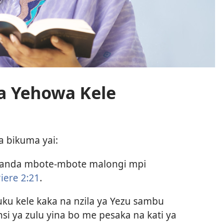
a Yehowa Kele
a bikuma yai:
kulanda mbote-mbote malongi mpi
Piere 2:21
.
uku kele kaka na nzila ya Yezu sambu
 nsi ya zulu yina bo me pesaka na kati ya