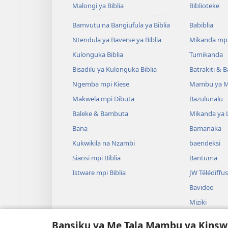
Malongi ya Biblia
Biblioteke
Bamvutu na Bangiufula ya Biblia
Babiblia
Ntendula ya Baverse ya Biblia
Mikanda mp
Kulonguka Biblia
Tumikanda
Bisadilu ya Kulonguka Biblia
Batrakiti & 
Ngemba mpi Kiese
Mambu ya M
Makwela mpi Dibuta
Bazulunalu
Baleke & Bambuta
Mikanda ya 
Bana
Bamanaka
Kukwikila na Nzambi
baendeksi
Siansi mpi Biblia
Bantuma
Istware mpi Biblia
JW Télédiffu
Bavideo
Miziki
Badrame ya B
Bansiku ya Me Tala Mambu ya Kinsw