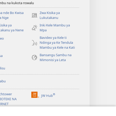
bu na kukota nswalu
a nde Bo Kwisa
Zwa Kisika ya
(ke
a Nge
Lukutakanu
kangula
isika ya
Inki Kele Mambu ya
lutiti
takanu ya Nene
Mpa
ya
mpa)
Bavideo ya Kele ti
deo
Ndinga ya Ke Tendula
Mambu ya Kele na Kati
Bansangu Sambu na
sa
Mimonisi ya Leta
disu
abu
chtower
®
JW Hub
(ke
LIOTEKE NA
kangula
ERNET
lutiti
ya