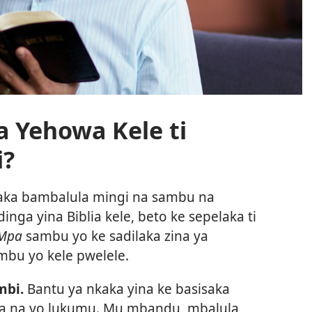
a Yehowa Kele ti
i?
aka bambalula mingi na sambu na
inga yina Biblia kele, beto ke sepelaka ti
 Mpa
sambu yo ke sadilaka zina ya
ambu yo kele pwelele.
mbi.
Bantu ya nkaka yina ke basisaka
a na yo lukumu. Mu mbandu, mbalula