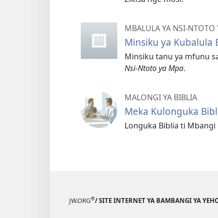
MBALULA YA NSI-NTOTO 
Minsiku ya Kubalula B
Minsiku tanu ya mfunu s
Nsi-Ntoto ya Mpa
.
MALONGI YA BIBLIA
Meka Kulonguka Bibli
Longuka Biblia ti Mbang
®
JW.ORG
/ SITE INTERNET YA BAMBANGI YA Y