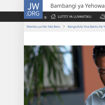
JW.ORG
Bambangi ya Yehowa
LUTITI YA LUYANTIKU
Mambu ya Me Tala Beto
Bangiufula Yina Bantu Ke 