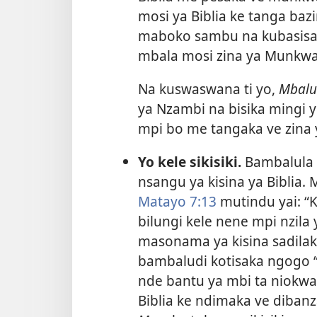
mosi ya Biblia ke tanga baz
maboko sambu na kubasisa yo
mbala mosi zina ya Munkwa
Na kuswaswana ti yo,
Mbalu
ya Nzambi na bisika mingi 
mpi bo me tangaka ve zina y
Yo kele sikisiki.
Bambalula y
nsangu ya kisina ya Biblia
Matayo 7:13
mutindu yai: “Ko
bilungi kele nene mpi nzila 
masonama ya kisina sadilaka
bambaludi kotisaka ngogo “
nde bantu ya mbi ta niokwam
Biblia ke ndimaka ve dibanz