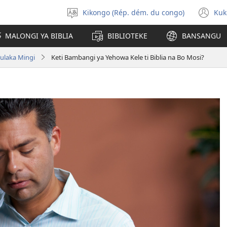
Kikongo (Rép. dém. du congo)
Kuk
Sola
(k
ndinga
ka
MALONGI YA BIBLIA
BIBLIOTEKE
BANSANGU
lut
ya
Yulaka Mingi
Keti Bambangi ya Yehowa Kele ti Biblia na Bo Mosi?
mp