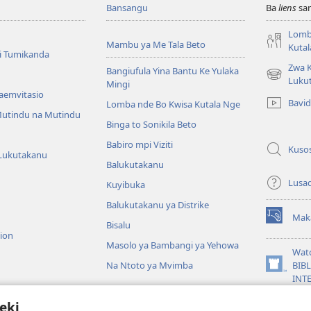
Bansangu
Ba
liens
sam
Lomb
Mambu ya Me Tala Beto
Kutal
i Tumikanda
Zwa K
Bangiufula Yina Bantu Ke Yulaka
(ke
Luku
Mingi
kangula
Baemvitasio
Bavi
Lomba nde Bo Kwisa Kutala Nge
lutiti
utindu na Mutindu
ya
Binga to Sonikila Beto
mpa)
Babiro mpi Viziti
Kuso
Lukutakanu
Balukutakanu
Lusa
Kuyibuka
Balukutakanu ya Distrike
Mak
(ke
Bisalu
sion
kangula
Masolo ya Bambangi ya Yehowa
lutiti
Wat
ya
Na Ntoto ya Mvimba
BIB
(ke
mpa)
INT
kangula
iblia ya Kuwidikila
lutiti
eki