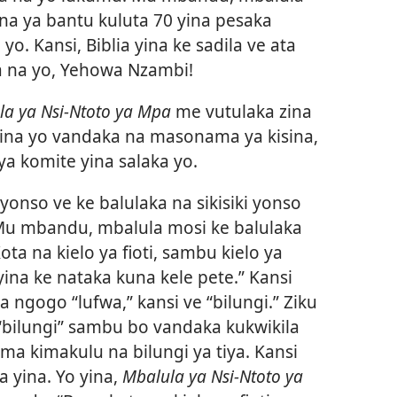
ina ya bantu kuluta 70 yina pesaka
. Kansi, Biblia yina ke sadila ve ata
 na yo, Yehowa Nzambi!
la ya Nsi-Ntoto ya Mpa
me vutulaka zina
yina yo vandaka na masonama ya kisina,
a komite yina salaka yo.
onso ve ke balulaka na sikisiki yonso
. Mu mbandu, mbalula mosi ke balulaka
ta na kielo ya fioti, sambu kielo ya
yina ke nataka kuna kele pete.” Kansi
 ngogo “lufwa,” kansi ve “bilungi.” Ziku
bilungi” sambu bo vandaka kukwikila
a kimakulu na bilungi ya tiya. Kansi
a yina. Yo yina,
Mbalula ya Nsi-Ntoto ya