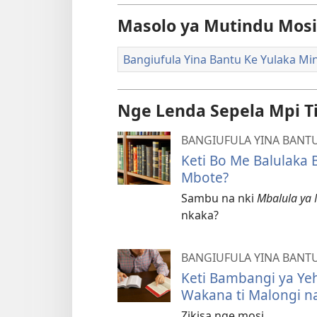
Masolo ya Mutindu Mosi
Bangiufula Yina Bantu Ke Yulaka Mi
Nge Lenda Sepela Mpi T
BANGIUFULA YINA BANTU
Keti Bo Me Balulaka 
Mbote?
Sambu na nki
Mbalula ya 
nkaka?
BANGIUFULA YINA BANTU
Keti Bambangi ya Ye
Wakana ti Malongi n
Zikisa nge mosi.