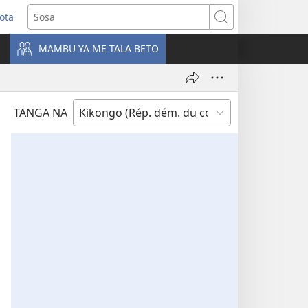
ota
e
Sosa
ngula
MAMBU YA ME TALA BETO
iti
a)
TANGA NA