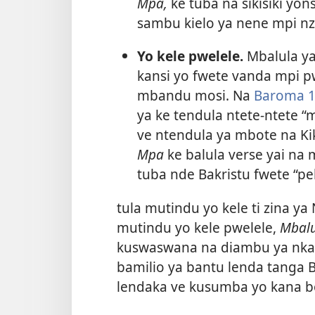
Mpa,
ke tuba na sikisiki yons
sambu kielo ya nene mpi nzi
Yo kele pwelele.
Mbalula ya
kansi yo fwete vanda mpi pw
mbandu mosi. Na
Baroma 1
ya ke tendula ntete-ntete 
ve ntendula ya mbote na K
Mpa
ke balula verse yai na 
tuba nde Bakristu fwete “p
tula mutindu yo kele ti zina ya
mutindu yo kele pwelele,
Mbalu
kuswaswana na diambu ya nkaka
bamilio ya bantu lenda tanga 
lendaka ve kusumba yo kana b