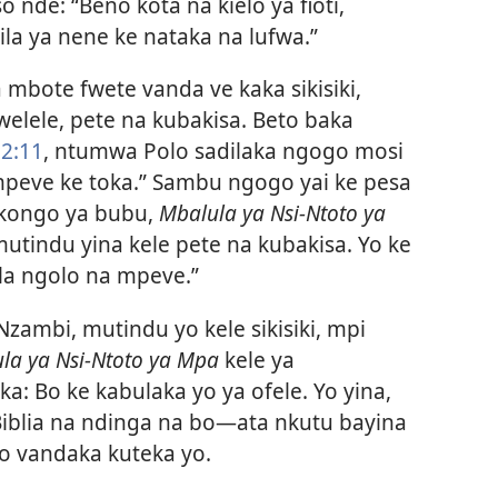
o nde: “Beno kota na kielo ya fioti,
la ya nene ke nataka na lufwa.”
 mbote fwete vanda ve kaka sikisiki,
elele, pete na kubakisa. Beto baka
2:11
, ntumwa Polo sadilaka ngogo mosi
“mpeve ke toka.” Sambu ngogo yai ke pesa
ikongo ya bubu,
Mbalula ya Nsi-Ntoto ya
mutindu yina kele pete na kubakisa. Yo ke
ela ngolo na mpeve.”
 Nzambi, mutindu yo kele sikisiki, mpi
la ya Nsi-Ntoto ya Mpa
kele ya
: Bo ke kabulaka yo ya ofele. Yo yina,
Biblia na ndinga na bo—ata nkutu bayina
o vandaka kuteka yo.