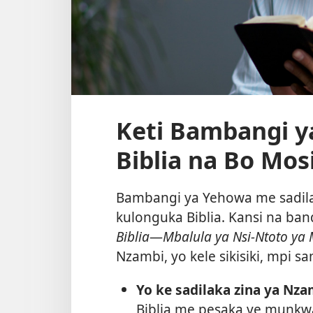
Keti Bambangi y
Biblia na Bo Mos
Bambangi ya Yehowa me sadil
kulonguka Biblia. Kansi na band
Biblia
—
Mbalula ya Nsi-Ntoto ya
Nzambi, yo kele sikisiki, mpi s
Yo ke sadilaka zina ya Nza
Biblia me pesaka ve munkw