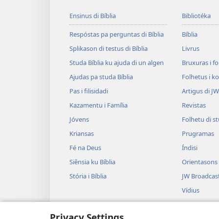
Ensinus di Bíblia
Bibliotéka
Respóstas pa perguntas di Bíblia
Bíblia
Splikason di testus di Bíblia
Livrus
Studa Bíblia ku ajuda di un algen
Bruxuras i f
Ajudas pa studa Bíblia
Folhetus i ko
Pas i filisidadi
Artigus di J
Kazamentu i Família
Revistas
Jóvens
Folhetu di s
Kriansas
Prugramas
Fé na Deus
Índisi
Siênsia ku Bíblia
Orientasons
Stória i Bíblia
JW Broadcas
Vídius
Múzika
Privacy Settings
Gravasons d