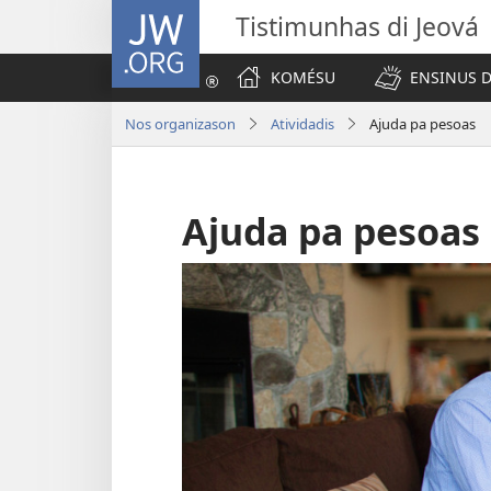
JW.ORG
Tistimunhas di Jeová
KOMÉSU
ENSINUS D
Nos organizason
Atividadis
Ajuda pa pesoas
Ajuda pa pesoas