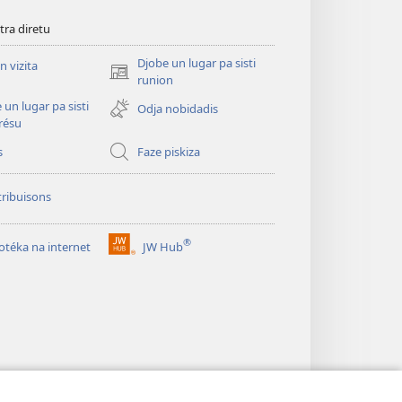
tra diretu
Djobe un lugar pa sisti
n vizita
(abri
runion
un
 un lugar pa sisti
Odja nobidadis
janéla
résu
novu)
s
Faze piskiza
ribuisons
®
iotéka na internet
JW Hub
(abri
un
janéla
novu)