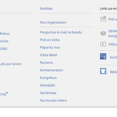
Notísias
Links
pa en
Pidi u
Nos organizason
Djobe
Perguntas ki más ta fazedu
olhetus
(abri
kong
Pidi un vizita
un
nvitis
Vídiu
janéla
Pâpia ku nos
W.ORG
novu)
Vizita Betel
Kont
(abri
Runions
tudu pa runion
un
janéla
Komemorason
Bibl
(abri
novu)
Kongrésus
un
janéla
Atividadis
novu)
Spiriénsias
®
ting
Na mundu interu
i Dramas