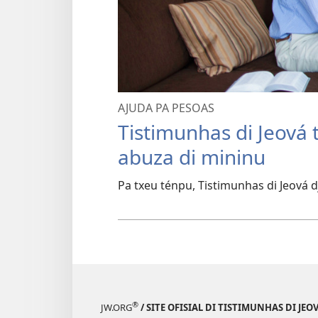
AJUDA PA PESOAS
Tistimunhas di Jeová t
abuza di mininu
Pa txeu ténpu, Tistimunhas di Jeová dj
®
JW.ORG
/ SITE OFISIAL DI TISTIMUNHAS DI JEO